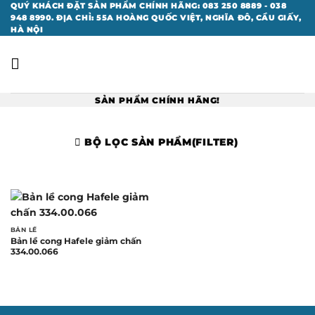
Bỏ
QUÝ KHÁCH ĐẶT SẢN PHẨM CHÍNH HÃNG: 083 250 8889 - 038
948 8990. ĐỊA CHỈ: 55A HOÀNG QUỐC VIỆT, NGHĨA ĐÔ, CẦU GIẤY,
qua
HÀ NỘI
nội
dung
SẢN PHẨM CHÍNH HÃNG!
BỘ LỌC SẢN PHẨM(FILTER)
BẢN LỀ
Bản lề cong Hafele giảm chấn
334.00.066