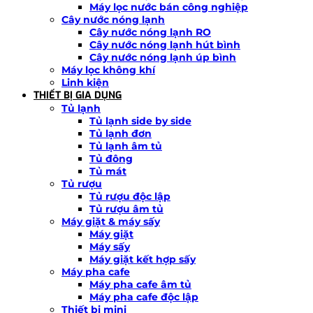
Máy lọc nước bán công nghiệp
Cây nước nóng lạnh
Cây nước nóng lạnh RO
Cây nước nóng lạnh hút bình
Cây nước nóng lạnh úp bình
Máy lọc không khí
Linh kiện
THIẾT BỊ GIA DỤNG
Tủ lạnh
Tủ lạnh side by side
Tủ lạnh đơn
Tủ lạnh âm tủ
Tủ đông
Tủ mát
Tủ rượu
Tủ rượu độc lập
Tủ rượu âm tủ
Máy giặt & máy sấy
Máy giặt
Máy sấy
Máy giặt kết hợp sấy
Máy pha cafe
Máy pha cafe âm tủ
Máy pha cafe độc lập
Thiết bị mini