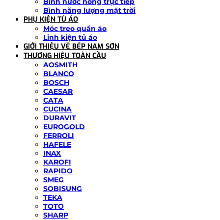
Bình nước nóng trực tiếp
Bình năng lượng mặt trời
PHỤ KIỆN TỦ ÁO
Móc treo quần áo
Linh kiện tủ áo
GIỚI THIỆU VỀ BẾP NAM SƠN
THƯƠNG HIỆU TOÀN CẦU
AOSMITH
BLANCO
BOSCH
CAESAR
CATA
CUCINA
DURAVIT
EUROGOLD
FERROLI
HAFELE
INAX
KAROFI
RAPIDO
SMEG
SOBISUNG
TEKA
TOTO
SHARP