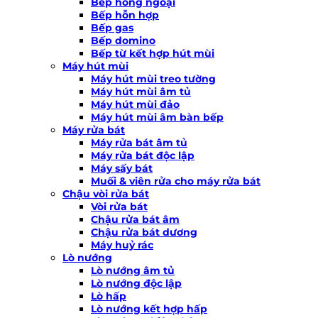
Bếp hồng ngoại
Bếp hỗn hợp
Bếp gas
Bếp domino
Bếp từ kết hợp hút mùi
Máy hút mùi
Máy hút mùi treo tường
Máy hút mùi âm tủ
Máy hút mùi đảo
Máy hút mùi âm bàn bếp
Máy rửa bát
Máy rửa bát âm tủ
Máy rửa bát độc lập
Máy sấy bát
Muối & viên rửa cho máy rửa bát
Chậu vòi rửa bát
Vòi rửa bát
Chậu rửa bát âm
Chậu rửa bát dương
Máy huỷ rác
Lò nướng
Lò nướng âm tủ
Lò nướng độc lập
Lò hấp
Lò nướng kết hợp hấp