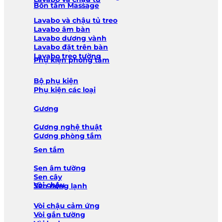
Bồn tắm Massage
Lavabo và chậu tủ treo
Lavabo âm bàn
Lavabo dương vành
Lavabo đặt trên bàn
Lavabo treo tường
Phụ kiện phòng tắm
Bộ phụ kiện
Phụ kiện các loại
Gương
Gương nghệ thuật
Gương phòng tắm
Sen tắm
Sen âm tường
Sen cây
Vòi chậu
Sen nóng lạnh
Vòi chậu cảm ứng
Vòi gắn tường