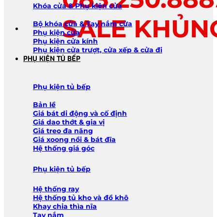
Khóa cửa & Phụ kiện cửa
SALE KHỦN
Bộ khóa cửa & Tay nắm cửa
Phụ kiện cửa
Phụ kiện cửa kính
Phụ kiện cửa trượt, cửa xếp & cửa đi
PHỤ KIỆN TỦ BẾP
Phụ kiện tủ bếp
Bản lề
Giá bát di động và cố định
Giá dao thớt & gia vị
Giá treo đa năng
Giá xoong nồi & bát đĩa
Hệ thống giá góc
Phụ kiện tủ bếp
Hệ thống ray
Hệ thống tủ kho và đồ khô
Khay chia thìa nĩa
Tay nắm