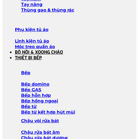
Tay nâng
Thùng gạo & thùng rác
Phụ kiện tủ áo
Linh kiện tủ áo
Móc treo quần áo
BỘ NỒI & XOONG CHẢO
THIẾT BỊ BẾP
Bếp
Bếp domino
Bếp GAS
Bếp hỗn hợp
Bếp hồng ngoại
Bếp từ
Bếp từ kết hợp hút mùi
Chậu vòi rửa bát
Chậu rửa bát âm
Chậu rửa bát dương