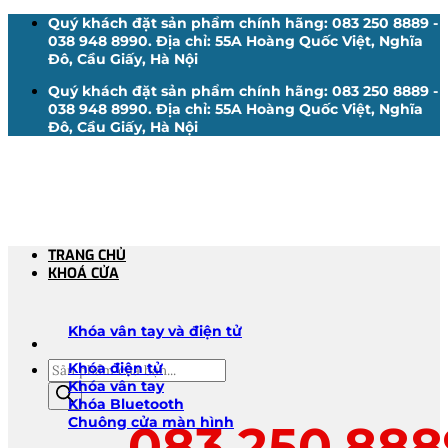
Bỏ
Quý khách đặt sản phẩm chính hãng: 083 250 8889 -
qua
038 948 8990. Địa chỉ: 55A Hoàng Quốc Việt, Nghĩa
nội
Đô, Cầu Giấy, Hà Nội
dung
Quý khách đặt sản phẩm chính hãng: 083 250 8889 -
038 948 8990. Địa chỉ: 55A Hoàng Quốc Việt, Nghĩa
Đô, Cầu Giấy, Hà Nội
TRANG CHỦ
KHOÁ CỬA
Khóa vân tay và điện tử
Tìm
Khóa điện tử
kiếm
Khóa vân tay
sản
Khóa Bluetooth
phẩm
Chuông cửa màn hình
083.250.888