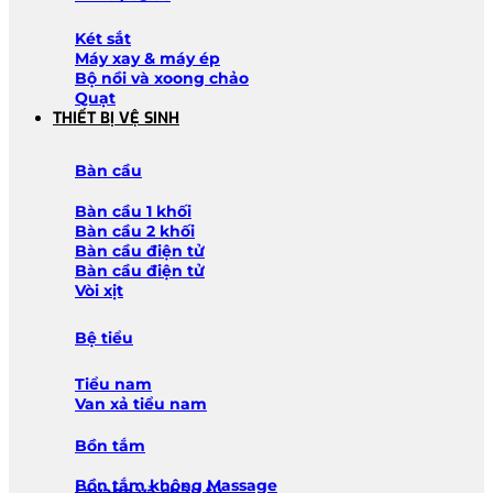
Két sắt
Máy xay & máy ép
Bộ nồi và xoong chảo
Quạt
THIẾT BỊ VỆ SINH
Bàn cầu
Bàn cầu 1 khối
Bàn cầu 2 khối
Bàn cầu điện tử
Bàn cầu điện tử
Vòi xịt
Bệ tiểu
Tiểu nam
Van xả tiểu nam
Bồn tắm
Bồn tắm không Massage
Lavabo và chậu tủ