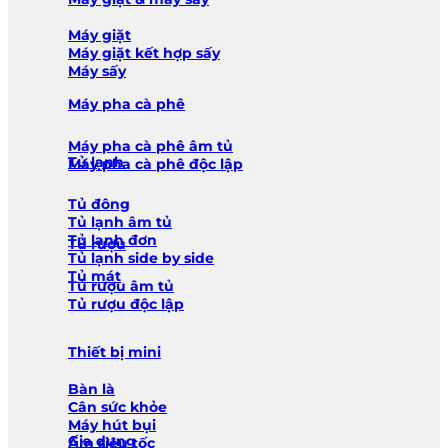
Máy giặt
Máy giặt kết hợp sấy
Máy sấy
Máy pha cà phê
Máy pha cà phê âm tủ
Tủ lạnh
Máy pha cà phê độc lập
Tủ đông
Tủ lạnh âm tủ
Tủ lạnh đơn
Tủ rượu
Tủ lạnh side by side
Tủ mát
Tủ rượu âm tủ
Tủ rượu độc lập
Thiết bị mini
Bàn là
Cân sức khỏe
Máy hút bụi
Gia dụng
Ấm siêu tốc