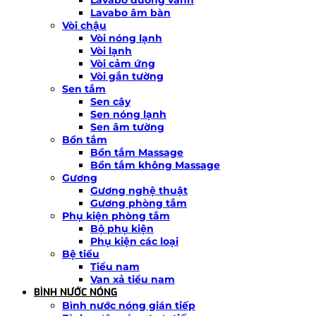
Lavabo âm bàn
Vòi chậu
Vòi nóng lạnh
Vòi lạnh
Vòi cảm ứng
Vòi gắn tường
Sen tắm
Sen cây
Sen nóng lạnh
Sen âm tường
Bồn tắm
Bồn tắm Massage
Bồn tắm không Massage
Gương
Gương nghệ thuật
Gương phòng tắm
Phụ kiện phòng tắm
Bộ phụ kiện
Phụ kiện các loại
Bệ tiểu
Tiểu nam
Van xả tiểu nam
BÌNH NƯỚC NÓNG
Bình nước nóng gián tiếp