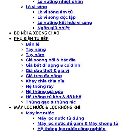
Lò nướng nhiệt phân
Lò vi sóng
Lò vi sóng âm tủ
Lò vi sóng độc lập
Lò nướng kết hợp vi sóng
Ngăn giữ nhiệt
BỘ NỒI & XOONG CHẢO
PHỤ KIỆN TỦ BẾP
Bản lề
Tay nâng
Tay nắm
Giá xoong nồi & bát đĩa
Giá bát di động & cố định
Giá dao thớt & gia vị
Giá treo đa năng
Khay chia thìa nĩa
Hệ thống ray
Hệ thống giá góc
Hệ thống tủ kho & đồ khô
Thùng gạo & thùng rác
MÁY LỌC NƯỚC & LỌC KHÔNG KHÍ
Máy lọc nước
Máy lọc nước tủ đứng
Máy lọc nước để gầm & Máy không tủ
Hệ thống lọc nước công nghiệp