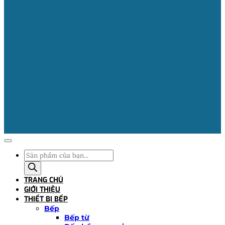
Tìm
kiếm
sản
TRANG CHỦ
phẩm
GIỚI THIỆU
THIẾT BỊ BẾP
Bếp
Bếp từ