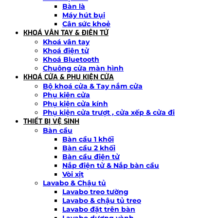
Bàn là
Máy hút bụi
Cân sức khoẻ
KHOÁ VÂN TAY & ĐIỆN TỬ
Khoá vân tay
Khoá điện tử
Khoá Bluetooth
Chuông cửa màn hình
KHOÁ CỬA & PHỤ KIỆN CỬA
Bộ khoá cửa & Tay nắm cửa
Phụ kiện cửa
Phụ kiện cửa kính
Phụ kiện cửa trượt , cửa xếp & cửa đi
THIẾT BỊ VỆ SINH
Bàn cầu
Bàn cầu 1 khối
Bàn cầu 2 khối
Bàn cầu điện tử
Nắp điện tử & Nắp bàn cầu
Vòi xịt
Lavabo & Chậu tủ
Lavabo treo tường
Lavabo & chậu tủ treo
Lavabo đặt trên bàn
Lavabo dương vành