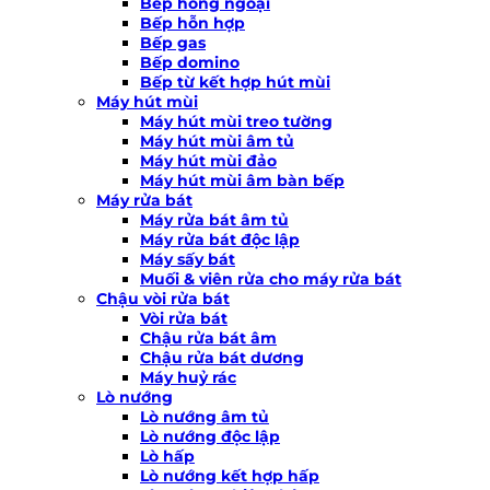
Bếp hồng ngoại
Bếp hỗn hợp
Bếp gas
Bếp domino
Bếp từ kết hợp hút mùi
Máy hút mùi
Máy hút mùi treo tường
Máy hút mùi âm tủ
Máy hút mùi đảo
Máy hút mùi âm bàn bếp
Máy rửa bát
Máy rửa bát âm tủ
Máy rửa bát độc lập
Máy sấy bát
Muối & viên rửa cho máy rửa bát
Chậu vòi rửa bát
Vòi rửa bát
Chậu rửa bát âm
Chậu rửa bát dương
Máy huỷ rác
Lò nướng
Lò nướng âm tủ
Lò nướng độc lập
Lò hấp
Lò nướng kết hợp hấp