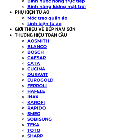
Bình nước nóng trực tiếp
Bình năng lượng mặt trời
PHỤ KIỆN TỦ ÁO
Móc treo quần áo
Linh kiện tủ áo
GIỚI THIỆU VỀ BẾP NAM SƠN
THƯƠNG HIỆU TOÀN CẦU
AOSMITH
BLANCO
BOSCH
CAESAR
CATA
CUCINA
DURAVIT
EUROGOLD
FERROLI
HAFELE
INAX
KAROFI
RAPIDO
SMEG
SOBISUNG
TEKA
TOTO
SHARP