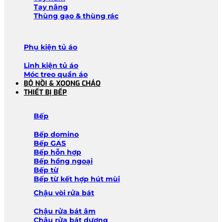
Tay nâng
Thùng gạo & thùng rác
Phụ kiện tủ áo
Linh kiện tủ áo
Móc treo quần áo
BỘ NỒI & XOONG CHẢO
THIẾT BỊ BẾP
Bếp
Bếp domino
Bếp GAS
Bếp hỗn hợp
Bếp hồng ngoại
Bếp từ
Bếp từ kết hợp hút mùi
Chậu vòi rửa bát
Chậu rửa bát âm
Chậu rửa bát dương