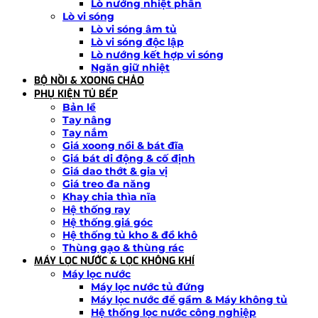
Lò nướng nhiệt phân
Lò vi sóng
Lò vi sóng âm tủ
Lò vi sóng độc lập
Lò nướng kết hợp vi sóng
Ngăn giữ nhiệt
BỘ NỒI & XOONG CHẢO
PHỤ KIỆN TỦ BẾP
Bản lề
Tay nâng
Tay nắm
Giá xoong nồi & bát đĩa
Giá bát di động & cố định
Giá dao thớt & gia vị
Giá treo đa năng
Khay chia thìa nĩa
Hệ thống ray
Hệ thống giá góc
Hệ thống tủ kho & đồ khô
Thùng gạo & thùng rác
MÁY LỌC NƯỚC & LỌC KHÔNG KHÍ
Máy lọc nước
Máy lọc nước tủ đứng
Máy lọc nước để gầm & Máy không tủ
Hệ thống lọc nước công nghiệp