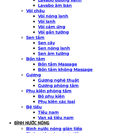
Lavabo âm bàn
Vòi chậu
Vòi nóng lạnh
Vòi lạnh
Vòi cảm ứng
Vòi gắn tường
Sen tắm
Sen cây
Sen nóng lạnh
Sen âm tường
Bồn tắm
Bồn tắm Massage
Bồn tắm không Massage
Gương
Gương nghệ thuật
Gương phòng tắm
Phụ kiện phòng tắm
Bộ phụ kiện
Phụ kiện các loại
Bệ tiểu
Tiểu nam
Van xả tiểu nam
BÌNH NƯỚC NÓNG
Bình nước nóng gián tiếp