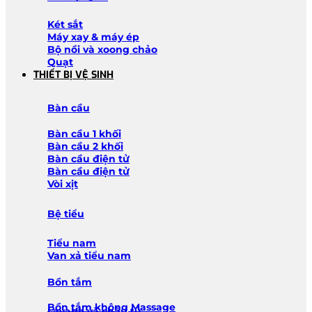
Két sắt
Máy xay & máy ép
Bộ nồi và xoong chảo
Quạt
THIẾT BỊ VỆ SINH
Bàn cầu
Bàn cầu 1 khối
Bàn cầu 2 khối
Bàn cầu điện tử
Bàn cầu điện tử
Vòi xịt
Bệ tiểu
Tiểu nam
Van xả tiểu nam
Bồn tắm
Bồn tắm không Massage
Lavabo và chậu tủ