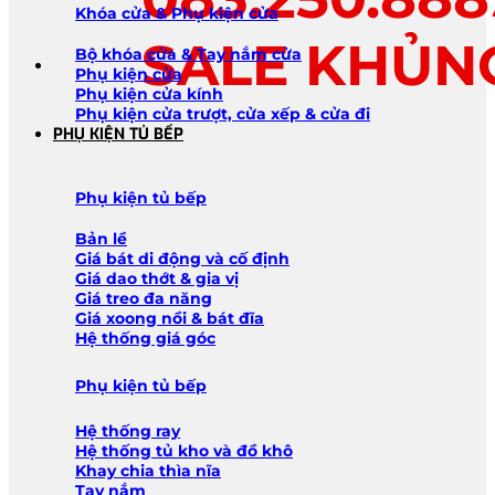
Khóa cửa & Phụ kiện cửa
SALE KHỦN
Bộ khóa cửa & Tay nắm cửa
Phụ kiện cửa
Phụ kiện cửa kính
Phụ kiện cửa trượt, cửa xếp & cửa đi
PHỤ KIỆN TỦ BẾP
Phụ kiện tủ bếp
Bản lề
Giá bát di động và cố định
Giá dao thớt & gia vị
Giá treo đa năng
Giá xoong nồi & bát đĩa
Hệ thống giá góc
Phụ kiện tủ bếp
Hệ thống ray
Hệ thống tủ kho và đồ khô
Khay chia thìa nĩa
Tay nắm