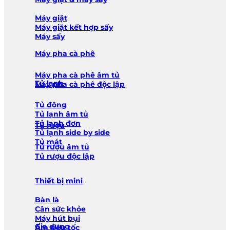
Máy giặt
Máy giặt kết hợp sấy
Máy sấy
Máy pha cà phê
Máy pha cà phê âm tủ
Tủ lạnh
Máy pha cà phê độc lập
Tủ đông
Tủ lạnh âm tủ
Tủ lạnh đơn
Tủ rượu
Tủ lạnh side by side
Tủ mát
Tủ rượu âm tủ
Tủ rượu độc lập
Thiết bị mini
Bàn là
Cân sức khỏe
Máy hút bụi
Gia dụng
Ấm siêu tốc