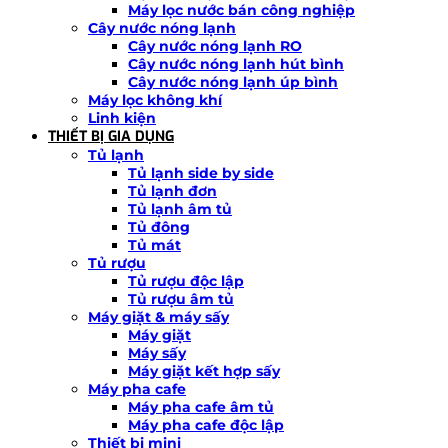
Máy lọc nước bán công nghiệp
Cây nước nóng lạnh
Cây nước nóng lạnh RO
Cây nước nóng lạnh hút bình
Cây nước nóng lạnh úp bình
Máy lọc không khí
Linh kiện
THIẾT BỊ GIA DỤNG
Tủ lạnh
Tủ lạnh side by side
Tủ lạnh đơn
Tủ lạnh âm tủ
Tủ đông
Tủ mát
Tủ rượu
Tủ rượu độc lập
Tủ rượu âm tủ
Máy giặt & máy sấy
Máy giặt
Máy sấy
Máy giặt kết hợp sấy
Máy pha cafe
Máy pha cafe âm tủ
Máy pha cafe độc lập
Thiết bị mini