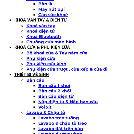
Bàn là
Máy hút bụi
Cân sức khoẻ
KHOÁ VÂN TAY & ĐIỆN TỬ
Khoá vân tay
Khoá điện tử
Khoá Bluetooth
Chuông cửa màn hình
KHOÁ CỬA & PHỤ KIỆN CỬA
Bộ khoá cửa & Tay nắm cửa
Phụ kiện cửa
Phụ kiện cửa kính
Phụ kiện cửa trượt , cửa xếp & cửa đi
THIẾT BỊ VỆ SINH
Bàn cầu
Bàn cầu 1 khối
Bàn cầu 2 khối
Bàn cầu điện tử
Nắp điện tử & Nắp bàn cầu
Vòi xịt
Lavabo & Chậu tủ
Lavabo treo tường
Lavabo & chậu tủ treo
Lavabo đặt trên bàn
Lavabo dương vành