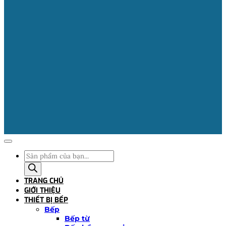
Tìm
kiếm
sản
TRANG CHỦ
phẩm
GIỚI THIỆU
THIẾT BỊ BẾP
Bếp
Bếp từ