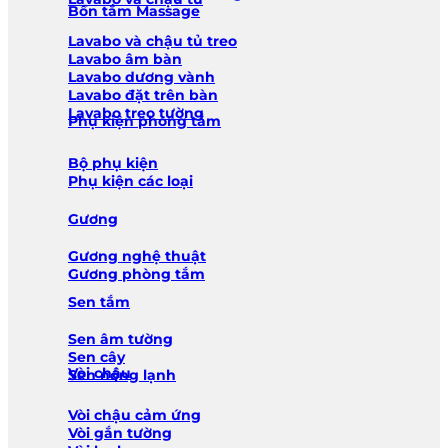
Bồn tắm Massage
Lavabo và chậu tủ treo
Lavabo âm bàn
Lavabo dương vành
Lavabo đặt trên bàn
Lavabo treo tường
Phụ kiện phòng tắm
Bộ phụ kiện
Phụ kiện các loại
Gương
Gương nghệ thuật
Gương phòng tắm
Sen tắm
Sen âm tường
Sen cây
Vòi chậu
Sen nóng lạnh
Vòi chậu cảm ứng
Vòi gắn tường