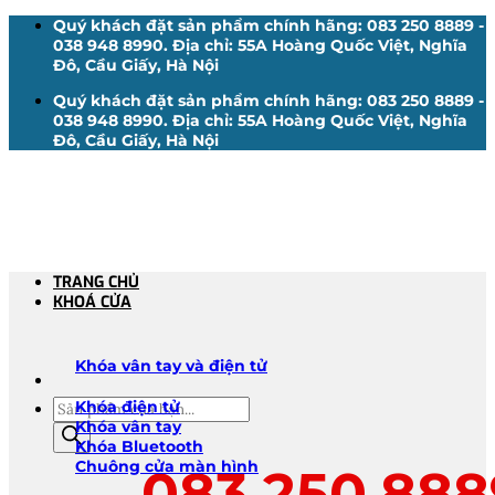
Bỏ
Quý khách đặt sản phẩm chính hãng: 083 250 8889 -
qua
038 948 8990. Địa chỉ: 55A Hoàng Quốc Việt, Nghĩa
nội
Đô, Cầu Giấy, Hà Nội
dung
Quý khách đặt sản phẩm chính hãng: 083 250 8889 -
038 948 8990. Địa chỉ: 55A Hoàng Quốc Việt, Nghĩa
Đô, Cầu Giấy, Hà Nội
TRANG CHỦ
KHOÁ CỬA
Khóa vân tay và điện tử
Tìm
Khóa điện tử
kiếm
Khóa vân tay
sản
Khóa Bluetooth
phẩm
Chuông cửa màn hình
083.250.888