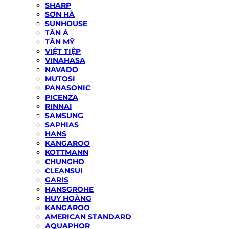
SHARP
SƠN HÀ
SUNHOUSE
TÂN Á
TÂN MỸ
VIỆT TIỆP
VINAHASA
NAVADO
MUTOSI
PANASONIC
PICENZA
RINNAI
SAMSUNG
SAPHIAS
HANS
KANGAROO
KOTTMANN
CHUNGHO
CLEANSUI
GARIS
HANSGROHE
HUY HOÀNG
KANGAROO
AMERICAN STANDARD
AQUAPHOR