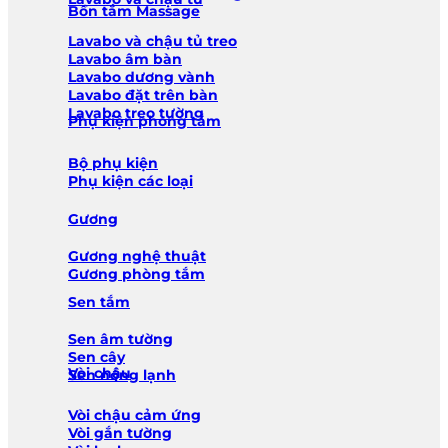
Bồn tắm Massage
Lavabo và chậu tủ treo
Lavabo âm bàn
Lavabo dương vành
Lavabo đặt trên bàn
Lavabo treo tường
Phụ kiện phòng tắm
Bộ phụ kiện
Phụ kiện các loại
Gương
Gương nghệ thuật
Gương phòng tắm
Sen tắm
Sen âm tường
Sen cây
Vòi chậu
Sen nóng lạnh
Vòi chậu cảm ứng
Vòi gắn tường