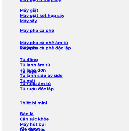
Máy giặt
Máy giặt kết hợp sấy
Máy sấy
Máy pha cà phê
Máy pha cà phê âm tủ
Tủ lạnh
Máy pha cà phê độc lập
Tủ đông
Tủ lạnh âm tủ
Tủ lạnh đơn
Tủ rượu
Tủ lạnh side by side
Tủ mát
Tủ rượu âm tủ
Tủ rượu độc lập
Thiết bị mini
Bàn là
Cân sức khỏe
Máy hút bụi
Gia dụng
Ấm siêu tốc