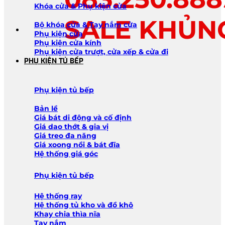
Khóa cửa & Phụ kiện cửa
SALE KHỦN
Bộ khóa cửa & Tay nắm cửa
Phụ kiện cửa
Phụ kiện cửa kính
Phụ kiện cửa trượt, cửa xếp & cửa đi
PHỤ KIỆN TỦ BẾP
Phụ kiện tủ bếp
Bản lề
Giá bát di động và cố định
Giá dao thớt & gia vị
Giá treo đa năng
Giá xoong nồi & bát đĩa
Hệ thống giá góc
Phụ kiện tủ bếp
Hệ thống ray
Hệ thống tủ kho và đồ khô
Khay chia thìa nĩa
Tay nắm