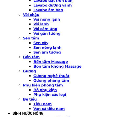
Lavabo đặt trên bàn
Lavabo dương vành
Lavabo âm bàn
Vòi chậu
Vòi nóng lạnh
Vòi lạnh
Vòi cảm ứng
Vòi gắn tường
Sen tắm
Sen cây
Sen nóng lạnh
Sen âm tường
Bồn tắm
Bồn tắm Massage
Bồn tắm không Massage
Gương
Gương nghệ thuật
Gương phòng tắm
Phụ kiện phòng tắm
Bộ phụ kiện
Phụ kiện các loại
Bệ tiểu
Tiểu nam
Van xả tiểu nam
BÌNH NƯỚC NÓNG