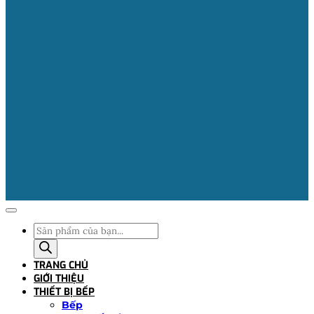
Tìm
kiếm
sản
TRANG CHỦ
phẩm
GIỚI THIỆU
THIẾT BỊ BẾP
Bếp