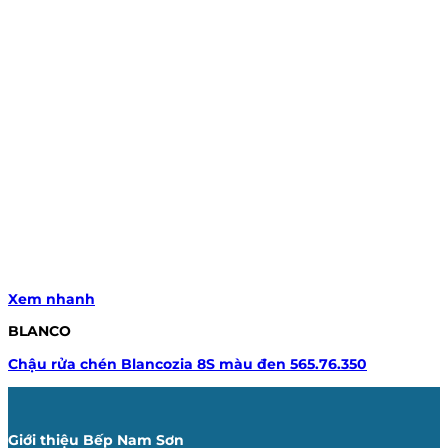
Xem nhanh
BLANCO
Chậu rửa chén Blancozia 8S màu đen 565.76.350
Giới thiệu Bếp Nam Sơn