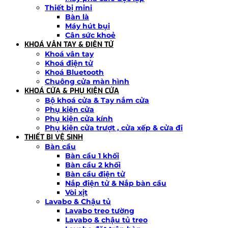
Thiết bị mini
Bàn là
Máy hút bụi
Cân sức khoẻ
KHOÁ VÂN TAY & ĐIỆN TỬ
Khoá vân tay
Khoá điện tử
Khoá Bluetooth
Chuông cửa màn hình
KHOÁ CỬA & PHỤ KIỆN CỬA
Bộ khoá cửa & Tay nắm cửa
Phụ kiện cửa
Phụ kiện cửa kính
Phụ kiện cửa trượt , cửa xếp & cửa đi
THIẾT BỊ VỆ SINH
Bàn cầu
Bàn cầu 1 khối
Bàn cầu 2 khối
Bàn cầu điện tử
Nắp điện tử & Nắp bàn cầu
Vòi xịt
Lavabo & Chậu tủ
Lavabo treo tường
Lavabo & chậu tủ treo