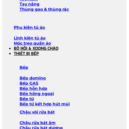
Tay nâng
Thùng gạo & thùng rác
Phụ kiện tủ áo
Linh kiện tủ áo
Móc treo quần áo
BỘ NỒI & XOONG CHẢO
THIẾT BỊ BẾP
Bếp
Bếp domino
Bếp GAS
Bếp hỗn hợp
Bếp hồng ngoại
Bếp từ
Bếp từ kết hợp hút mùi
Chậu vòi rửa bát
Chậu rửa bát âm
Chậu rửa bát dương