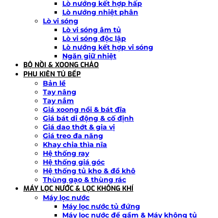
Lò nướng kết hợp hấp
Lò nướng nhiệt phân
Lò vi sóng
Lò vi sóng âm tủ
Lò vi sóng độc lập
Lò nướng kết hợp vi sóng
Ngăn giữ nhiệt
BỘ NỒI & XOONG CHẢO
PHỤ KIỆN TỦ BẾP
Bản lề
Tay nâng
Tay nắm
Giá xoong nồi & bát đĩa
Giá bát di động & cố định
Giá dao thớt & gia vị
Giá treo đa năng
Khay chia thìa nĩa
Hệ thống ray
Hệ thống giá góc
Hệ thống tủ kho & đồ khô
Thùng gạo & thùng rác
MÁY LỌC NƯỚC & LỌC KHÔNG KHÍ
Máy lọc nước
Máy lọc nước tủ đứng
Máy lọc nước để gầm & Máy không tủ