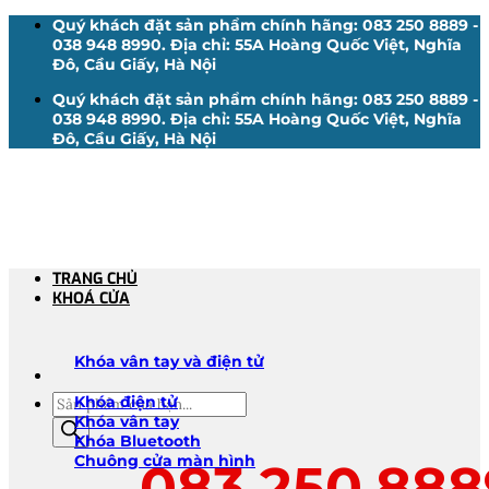
Bỏ
Quý khách đặt sản phẩm chính hãng: 083 250 8889 -
qua
038 948 8990. Địa chỉ: 55A Hoàng Quốc Việt, Nghĩa
nội
Đô, Cầu Giấy, Hà Nội
dung
Quý khách đặt sản phẩm chính hãng: 083 250 8889 -
038 948 8990. Địa chỉ: 55A Hoàng Quốc Việt, Nghĩa
Đô, Cầu Giấy, Hà Nội
TRANG CHỦ
KHOÁ CỬA
Khóa vân tay và điện tử
Tìm
Khóa điện tử
kiếm
Khóa vân tay
sản
Khóa Bluetooth
phẩm
Chuông cửa màn hình
083.250.888