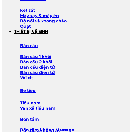
Két sắt
Máy xay & máy ép
Bộ nồi và xoong chảo
Quạt
THIẾT BỊ VỆ SINH
Bàn cầu
Bàn cầu 1 khối
Bàn cầu 2 khối
Bàn cầu điện tử
Bàn cầu điện tử
Vòi xịt
Bệ tiểu
Tiểu nam
Van xả tiểu nam
Bồn tắm
Bồn tắm không Massage
Lavabo và chậu tủ