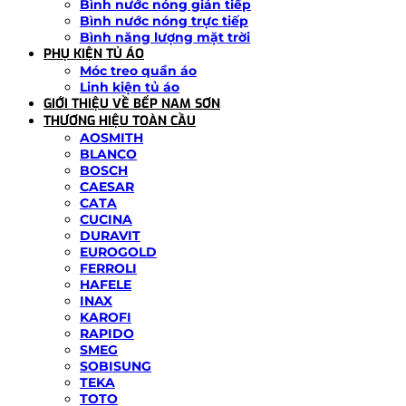
Bình nước nóng gián tiếp
Bình nước nóng trực tiếp
Bình năng lượng mặt trời
PHỤ KIỆN TỦ ÁO
Móc treo quần áo
Linh kiện tủ áo
GIỚI THIỆU VỀ BẾP NAM SƠN
THƯƠNG HIỆU TOÀN CẦU
AOSMITH
BLANCO
BOSCH
CAESAR
CATA
CUCINA
DURAVIT
EUROGOLD
FERROLI
HAFELE
INAX
KAROFI
RAPIDO
SMEG
SOBISUNG
TEKA
TOTO