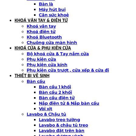
Bàn là
Máy hút bụi
Cân sức khoẻ
KHOÁ VÂN TAY & ĐIỆN TỬ
Khoá vân tay
Khoá điện tử
Khoá Bluetooth
Chuông cửa màn hình
KHOÁ CỬA & PHỤ KIỆN CỬA
Bộ khoá cửa & Tay nắm cửa
Phụ kiện cửa
Phụ kiện cửa kính
Phụ kiện cửa trượt , cửa xếp & cửa đi
THIẾT BỊ VỆ SINH
Bàn cầu
Bàn cầu 1 khối
Bàn cầu 2 khối
Bàn cầu điện tử
Nắp điện tử & Nắp bàn cầu
Vòi xịt
Lavabo & Chậu tủ
Lavabo treo tường
Lavabo & chậu tủ treo
Lavabo đặt trên bàn
Lavabo dương vành