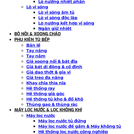
Lò nướng nhiệt phân
Lò vi sóng
Lò vi sóng âm tủ
Lò vi sóng độc lập
Lò nướng kết hợp vi sóng
Ngăn giữ nhiệt
BỘ NỒI & XOONG CHẢO
PHỤ KIỆN TỦ BẾP
Bản lề
Tay nâng
Tay nắm
Giá xoong nồi & bát đĩa
Giá bát di động & cố định
Giá dao thớt & gia vị
Giá treo đa năng
Khay chia thìa nĩa
Hệ thống ray
Hệ thống giá góc
Hệ thống tủ kho & đồ khô
Thùng gạo & thùng rác
MÁY LỌC NƯỚC & LỌC KHÔNG KHÍ
Máy lọc nước
Máy lọc nước tủ đứng
Máy lọc nước để gầm & Máy không tủ
Hệ thống lọc nước công nghiệp