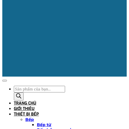
Tìm
kiếm
sản
TRANG CHỦ
phẩm
GIỚI THIỆU
THIẾT BỊ BẾP
Bếp
Bếp từ