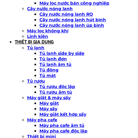
Máy lọc nước bán công nghiệp
Cây nước nóng lạnh
Cây nước nóng lạnh RO
Cây nước nóng lạnh hút bình
Cây nước nóng lạnh úp bình
Máy lọc không khí
Linh kiện
THIẾT BỊ GIA DỤNG
Tủ lạnh
Tủ lạnh side by side
Tủ lạnh đơn
Tủ lạnh âm tủ
Tủ đông
Tủ mát
Tủ rượu
Tủ rượu độc lập
Tủ rượu âm tủ
Máy giặt & máy sấy
Máy giặt
Máy sấy
Máy giặt kết hợp sấy
Máy pha cafe
Máy pha cafe âm tủ
Máy pha cafe độc lập
Thiết bị mini