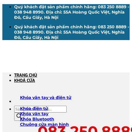
Bỏ
Quý khách đặt sản phẩm chính hãng: 083 250 8889 -
qua
038 948 8990. Địa chỉ: 55A Hoàng Quốc Việt, Nghĩa
nội
Đô, Cầu Giấy, Hà Nội
dung
Quý khách đặt sản phẩm chính hãng: 083 250 8889 -
038 948 8990. Địa chỉ: 55A Hoàng Quốc Việt, Nghĩa
Đô, Cầu Giấy, Hà Nội
TRANG CHỦ
KHOÁ CỬA
Khóa vân tay và điện tử
Tìm
Khóa điện tử
kiếm
Khóa vân tay
sản
Khóa Bluetooth
phẩm
Chuông cửa màn hình
083.250.888