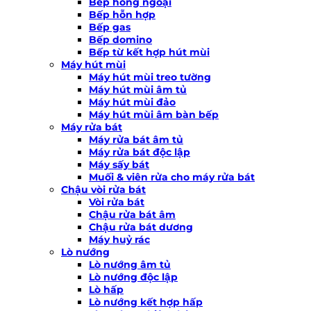
Bếp hồng ngoại
Bếp hỗn hợp
Bếp gas
Bếp domino
Bếp từ kết hợp hút mùi
Máy hút mùi
Máy hút mùi treo tường
Máy hút mùi âm tủ
Máy hút mùi đảo
Máy hút mùi âm bàn bếp
Máy rửa bát
Máy rửa bát âm tủ
Máy rửa bát độc lập
Máy sấy bát
Muối & viên rửa cho máy rửa bát
Chậu vòi rửa bát
Vòi rửa bát
Chậu rửa bát âm
Chậu rửa bát dương
Máy huỷ rác
Lò nướng
Lò nướng âm tủ
Lò nướng độc lập
Lò hấp
Lò nướng kết hợp hấp