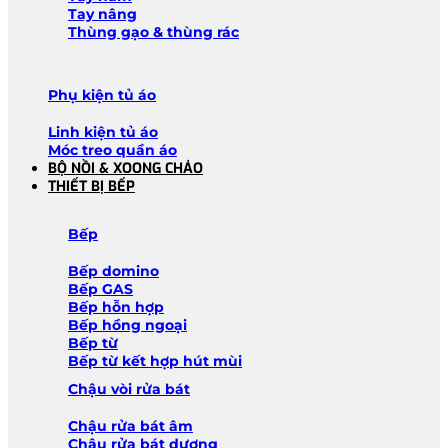
Tay nâng
Thùng gạo & thùng rác
Phụ kiện tủ áo
Linh kiện tủ áo
Móc treo quần áo
BỘ NỒI & XOONG CHẢO
THIẾT BỊ BẾP
Bếp
Bếp domino
Bếp GAS
Bếp hỗn hợp
Bếp hồng ngoại
Bếp từ
Bếp từ kết hợp hút mùi
Chậu vòi rửa bát
Chậu rửa bát âm
Chậu rửa bát dương