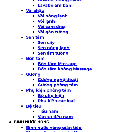
Lavabo âm bàn
Vòi chậu
Vòi nóng lạnh
Vòi lạnh
Vòi cảm ứng
Vòi gắn tường
Sen tắm
Sen cây
Sen nóng lạnh
Sen âm tường
Bồn tắm
Bồn tắm Massage
Bồn tắm không Massage
Gương
Gương nghệ thuật
Gương phòng tắm
Phụ kiện phòng tắm
Bộ phụ kiện
Phụ kiện các loại
Bệ tiểu
Tiểu nam
Van xả tiểu nam
BÌNH NƯỚC NÓNG
Bình nước nóng gián tiếp