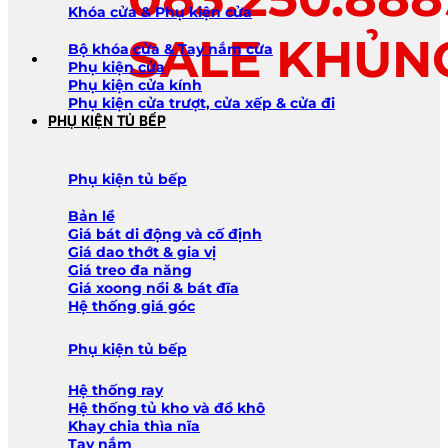
Khóa cửa & Phụ kiện cửa
SALE KHỦN
Bộ khóa cửa & Tay nắm cửa
Phụ kiện cửa
Phụ kiện cửa kính
Phụ kiện cửa trượt, cửa xếp & cửa đi
PHỤ KIỆN TỦ BẾP
Phụ kiện tủ bếp
Bản lề
Giá bát di động và cố định
Giá dao thớt & gia vị
Giá treo đa năng
Giá xoong nồi & bát đĩa
Hệ thống giá góc
Phụ kiện tủ bếp
Hệ thống ray
Hệ thống tủ kho và đồ khô
Khay chia thìa nĩa
Tay nắm