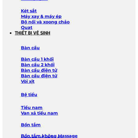
Két sắt
Máy xay & máy ép
Bộ nồi và xoong chảo
Quạt
THIẾT BỊ VỆ SINH
Bàn cầu
Bàn cầu 1 khối
Bàn cầu 2 khối
Bàn cầu điện tử
Bàn cầu điện tử
Vòi xịt
Bệ tiểu
Tiểu nam
Van xả tiểu nam
Bồn tắm
Bồn tắm không Massage
Lavabo và chậu tủ