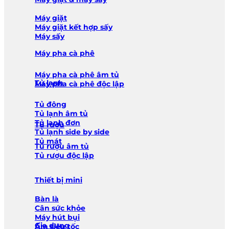
Máy giặt
Máy giặt kết hợp sấy
Máy sấy
Máy pha cà phê
Máy pha cà phê âm tủ
Tủ lạnh
Máy pha cà phê độc lập
Tủ đông
Tủ lạnh âm tủ
Tủ lạnh đơn
Tủ rượu
Tủ lạnh side by side
Tủ mát
Tủ rượu âm tủ
Tủ rượu độc lập
Thiết bị mini
Bàn là
Cân sức khỏe
Máy hút bụi
Gia dụng
Ấm siêu tốc