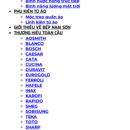
Bình nước nóng trực tiếp
Bình năng lượng mặt trời
PHỤ KIỆN TỦ ÁO
Móc treo quần áo
Linh kiện tủ áo
GIỚI THIỆU VỀ BẾP NAM SƠN
THƯƠNG HIỆU TOÀN CẦU
AOSMITH
BLANCO
BOSCH
CAESAR
CATA
CUCINA
DURAVIT
EUROGOLD
FERROLI
HAFELE
INAX
KAROFI
RAPIDO
SMEG
SOBISUNG
TEKA
TOTO
SHARP