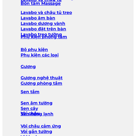
Bồn tắm Massage
Lavabo và chậu tủ treo
Lavabo âm bàn
Lavabo dương vành
Lavabo đặt trên bàn
Lavabo treo tường
Phụ kiện phòng tắm
Bộ phụ kiện
Phụ kiện các loại
Gương
Gương nghệ thuật
Gương phòng tắm
Sen tắm
Sen âm tường
Sen cây
Vòi chậu
Sen nóng lạnh
Vòi chậu cảm ứng
Vòi gắn tường