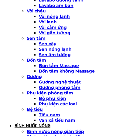
Lavabo âm bàn
Vòi chậu
Vòi nóng lạnh
Vòi lạnh
Vòi cảm ứng
Vòi gắn tường
Sen tắm
Sen cây
Sen nóng lạnh
Sen âm tường
Bồn tắm
Bồn tắm Massage
Bồn tắm không Massage
Gương
Gương nghệ thuật
Gương phòng tắm
Phụ kiện phòng tắm
Bộ phụ kiện
Phụ kiện các loại
Bệ tiểu
Tiểu nam
Van xả tiểu nam
BÌNH NƯỚC NÓNG
Bình nước nóng gián tiếp