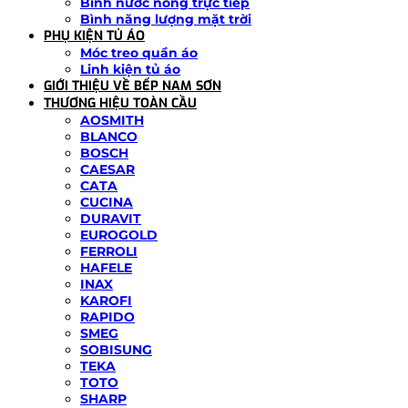
Bình nước nóng trực tiếp
Bình năng lượng mặt trời
PHỤ KIỆN TỦ ÁO
Móc treo quần áo
Linh kiện tủ áo
GIỚI THIỆU VỀ BẾP NAM SƠN
THƯƠNG HIỆU TOÀN CẦU
AOSMITH
BLANCO
BOSCH
CAESAR
CATA
CUCINA
DURAVIT
EUROGOLD
FERROLI
HAFELE
INAX
KAROFI
RAPIDO
SMEG
SOBISUNG
TEKA
TOTO
SHARP