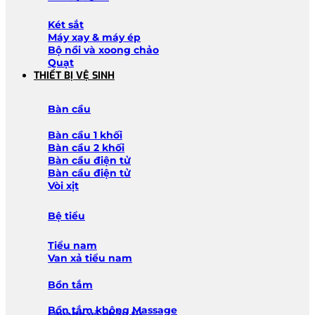
Két sắt
Máy xay & máy ép
Bộ nồi và xoong chảo
Quạt
THIẾT BỊ VỆ SINH
Bàn cầu
Bàn cầu 1 khối
Bàn cầu 2 khối
Bàn cầu điện tử
Bàn cầu điện tử
Vòi xịt
Bệ tiểu
Tiểu nam
Van xả tiểu nam
Bồn tắm
Bồn tắm không Massage
Lavabo và chậu tủ