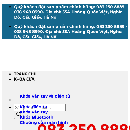
Bỏ
Quý khách đặt sản phẩm chính hãng: 083 250 8889 -
qua
038 948 8990. Địa chỉ: 55A Hoàng Quốc Việt, Nghĩa
nội
Đô, Cầu Giấy, Hà Nội
dung
Quý khách đặt sản phẩm chính hãng: 083 250 8889 -
038 948 8990. Địa chỉ: 55A Hoàng Quốc Việt, Nghĩa
Đô, Cầu Giấy, Hà Nội
TRANG CHỦ
KHOÁ CỬA
Khóa vân tay và điện tử
Tìm
Khóa điện tử
kiếm
Khóa vân tay
sản
Khóa Bluetooth
phẩm
Chuông cửa màn hình
083.250.888