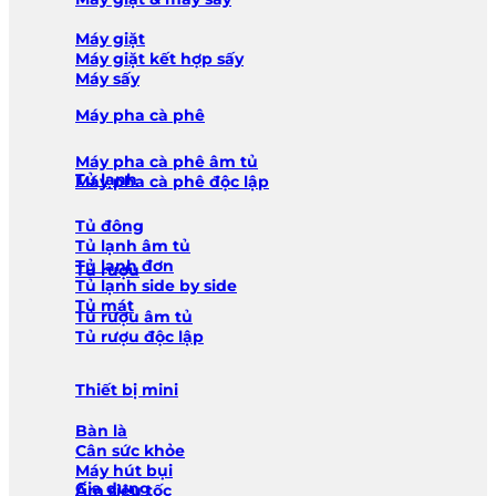
Máy giặt
Máy giặt kết hợp sấy
Máy sấy
Máy pha cà phê
Máy pha cà phê âm tủ
Tủ lạnh
Máy pha cà phê độc lập
Tủ đông
Tủ lạnh âm tủ
Tủ lạnh đơn
Tủ rượu
Tủ lạnh side by side
Tủ mát
Tủ rượu âm tủ
Tủ rượu độc lập
Thiết bị mini
Bàn là
Cân sức khỏe
Máy hút bụi
Gia dụng
Ấm siêu tốc