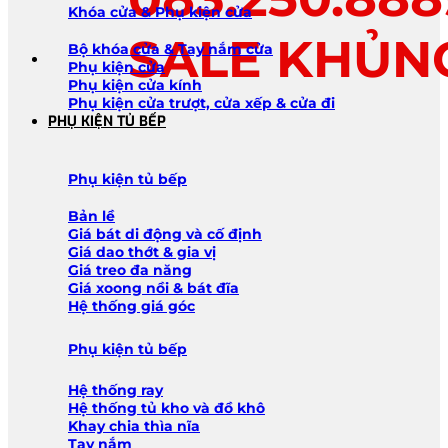
Khóa cửa & Phụ kiện cửa
SALE KHỦN
Bộ khóa cửa & Tay nắm cửa
Phụ kiện cửa
Phụ kiện cửa kính
Phụ kiện cửa trượt, cửa xếp & cửa đi
PHỤ KIỆN TỦ BẾP
Phụ kiện tủ bếp
Bản lề
Giá bát di động và cố định
Giá dao thớt & gia vị
Giá treo đa năng
Giá xoong nồi & bát đĩa
Hệ thống giá góc
Phụ kiện tủ bếp
Hệ thống ray
Hệ thống tủ kho và đồ khô
Khay chia thìa nĩa
Tay nắm