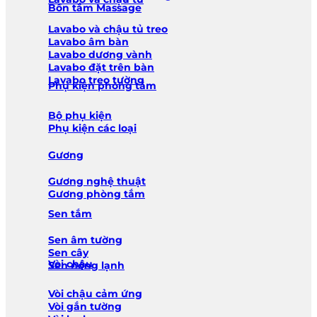
Bồn tắm Massage
Lavabo và chậu tủ treo
Lavabo âm bàn
Lavabo dương vành
Lavabo đặt trên bàn
Lavabo treo tường
Phụ kiện phòng tắm
Bộ phụ kiện
Phụ kiện các loại
Gương
Gương nghệ thuật
Gương phòng tắm
Sen tắm
Sen âm tường
Sen cây
Vòi chậu
Sen nóng lạnh
Vòi chậu cảm ứng
Vòi gắn tường