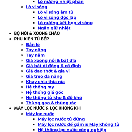
Lò nướng nhiệt phân
Lò vi sóng
Lò vi sóng âm tủ
Lò vi sóng độc lập
Lò nướng kết hợp vi sóng
Ngăn giữ nhiệt
BỘ NỒI & XOONG CHẢO
PHỤ KIỆN TỦ BẾP
Bản lề
Tay nâng
Tay nắm
Giá xoong nồi & bát đĩa
Giá bát di động & cố định
Giá dao thớt & gia vị
Giá treo đa năng
Khay chia thìa nĩa
Hệ thống ray
Hệ thống giá góc
Hệ thống tủ kho & đồ khô
Thùng gạo & thùng rác
MÁY LỌC NƯỚC & LỌC KHÔNG KHÍ
Máy lọc nước
Máy lọc nước tủ đứng
Máy lọc nước để gầm & Máy không tủ
Hệ thống lọc nước công nghiệp