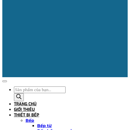
Tìm
kiếm
sản
TRANG CHỦ
phẩm
GIỚI THIỆU
THIẾT BỊ BẾP
Bếp
Bếp từ