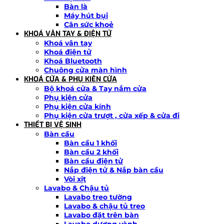
Bàn là
Máy hút bụi
Cân sức khoẻ
KHOÁ VÂN TAY & ĐIỆN TỬ
Khoá vân tay
Khoá điện tử
Khoá Bluetooth
Chuông cửa màn hình
KHOÁ CỬA & PHỤ KIỆN CỬA
Bộ khoá cửa & Tay nắm cửa
Phụ kiện cửa
Phụ kiện cửa kính
Phụ kiện cửa trượt , cửa xếp & cửa đi
THIẾT BỊ VỆ SINH
Bàn cầu
Bàn cầu 1 khối
Bàn cầu 2 khối
Bàn cầu điện tử
Nắp điện tử & Nắp bàn cầu
Vòi xịt
Lavabo & Chậu tủ
Lavabo treo tường
Lavabo & chậu tủ treo
Lavabo đặt trên bàn
Lavabo dương vành