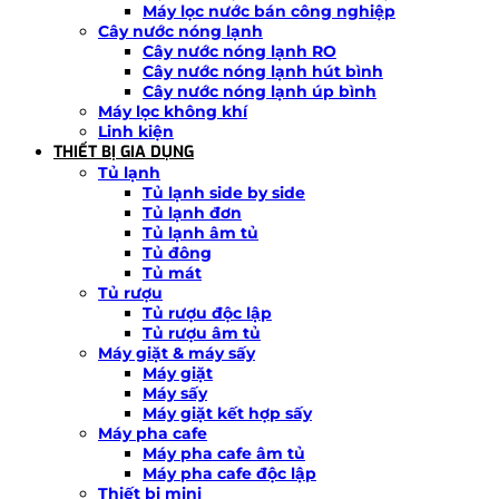
Máy lọc nước bán công nghiệp
Cây nước nóng lạnh
Cây nước nóng lạnh RO
Cây nước nóng lạnh hút bình
Cây nước nóng lạnh úp bình
Máy lọc không khí
Linh kiện
THIẾT BỊ GIA DỤNG
Tủ lạnh
Tủ lạnh side by side
Tủ lạnh đơn
Tủ lạnh âm tủ
Tủ đông
Tủ mát
Tủ rượu
Tủ rượu độc lập
Tủ rượu âm tủ
Máy giặt & máy sấy
Máy giặt
Máy sấy
Máy giặt kết hợp sấy
Máy pha cafe
Máy pha cafe âm tủ
Máy pha cafe độc lập
Thiết bị mini