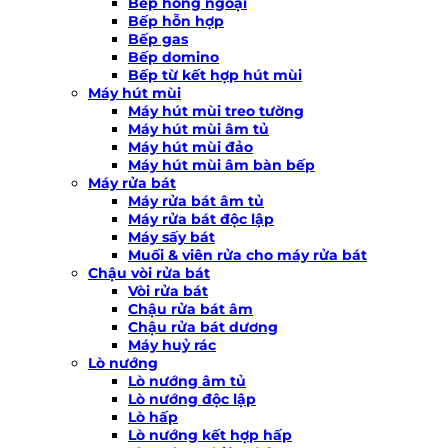
Bếp hồng ngoại
Bếp hỗn hợp
Bếp gas
Bếp domino
Bếp từ kết hợp hút mùi
Máy hút mùi
Máy hút mùi treo tường
Máy hút mùi âm tủ
Máy hút mùi đảo
Máy hút mùi âm bàn bếp
Máy rửa bát
Máy rửa bát âm tủ
Máy rửa bát độc lập
Máy sấy bát
Muối & viên rửa cho máy rửa bát
Chậu vòi rửa bát
Vòi rửa bát
Chậu rửa bát âm
Chậu rửa bát dương
Máy huỷ rác
Lò nướng
Lò nướng âm tủ
Lò nướng độc lập
Lò hấp
Lò nướng kết hợp hấp