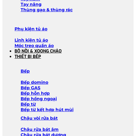
Tay nâng
Thùng gạo & thùng rác
Phụ kiện tủ áo
Linh kiện tủ áo
Móc treo quần áo
BỘ NỒI & XOONG CHẢO
THIẾT BỊ BẾP
Bếp
Bếp domino
Bếp GAS
Bếp hỗn hợp
Bếp hồng ngoại
Bếp từ
Bếp từ kết hợp hút mùi
Chậu vòi rửa bát
Chậu rửa bát âm
Chậu rửa bát dương