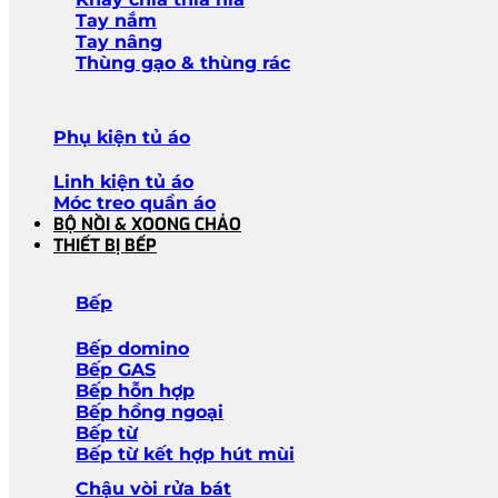
Tay nắm
Tay nâng
Thùng gạo & thùng rác
Phụ kiện tủ áo
Linh kiện tủ áo
Móc treo quần áo
BỘ NỒI & XOONG CHẢO
THIẾT BỊ BẾP
Bếp
Bếp domino
Bếp GAS
Bếp hỗn hợp
Bếp hồng ngoại
Bếp từ
Bếp từ kết hợp hút mùi
Chậu vòi rửa bát