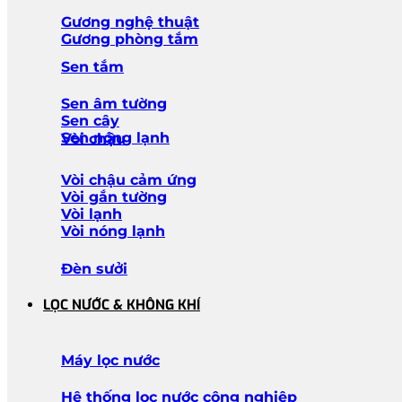
Gương nghệ thuật
Gương phòng tắm
Sen tắm
Sen âm tường
Sen cây
Sen nóng lạnh
Vòi chậu
Vòi chậu cảm ứng
Vòi gắn tường
Vòi lạnh
Vòi nóng lạnh
Đèn sưởi
LỌC NƯỚC & KHÔNG KHÍ
Máy lọc nước
Hệ thống lọc nước công nghiệp