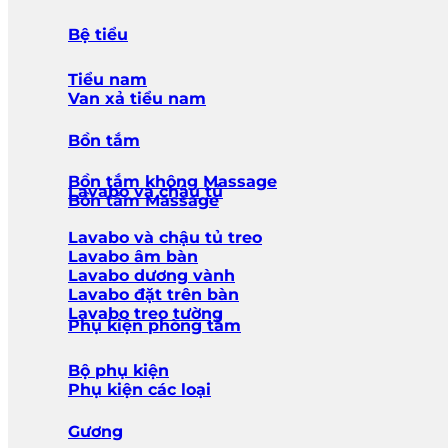
Bệ tiểu
Tiểu nam
Van xả tiểu nam
Bồn tắm
Bồn tắm không Massage
Lavabo và chậu tủ
Bồn tắm Massage
Lavabo và chậu tủ treo
Lavabo âm bàn
Lavabo dương vành
Lavabo đặt trên bàn
Lavabo treo tường
Phụ kiện phòng tắm
Bộ phụ kiện
Phụ kiện các loại
Gương