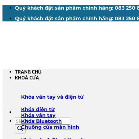
Bỏ
Quý khách đặt sản phẩm chính hãng: 083 250 88
qua
Quý khách đặt sản phẩm chính hãng: 083 250 88
nội
dung
TRANG CHỦ
KHOÁ CỬA
Khóa vân tay và điện tử
Khóa điện tử
Khóa vân tay
Tìm
Khóa Bluetooth
kiếm
Chuông cửa màn hình
sản
phẩm