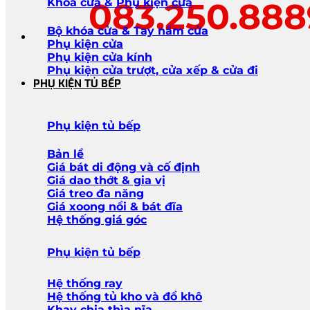
083.250.88
Khóa cửa & Phụ kiện cửa
Bộ khóa cửa & Tay nắm cửa
Phụ kiện cửa
Phụ kiện cửa kính
Phụ kiện cửa trượt, cửa xếp & cửa đi
PHỤ KIỆN TỦ BẾP
Phụ kiện tủ bếp
Bản lề
Giá bát di động và cố định
Giá dao thớt & gia vị
Giá treo đa năng
Giá xoong nồi & bát đĩa
Hệ thống giá góc
Phụ kiện tủ bếp
Hệ thống ray
Hệ thống tủ kho và đồ khô
Khay chia thìa nĩa