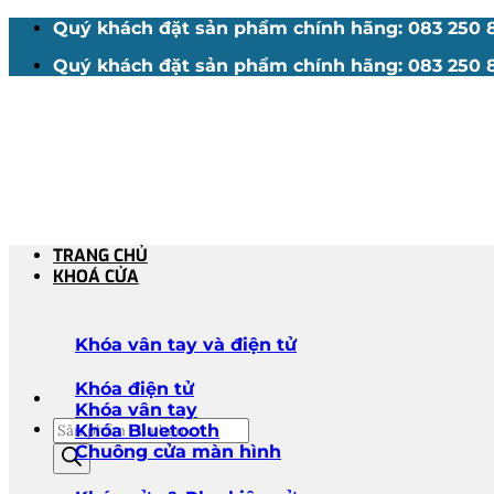
Bỏ
Quý khách đặt sản phẩm chính hãng: 083 250 88
qua
Quý khách đặt sản phẩm chính hãng: 083 250 88
nội
dung
TRANG CHỦ
KHOÁ CỬA
Khóa vân tay và điện tử
Khóa điện tử
Khóa vân tay
Tìm
Khóa Bluetooth
kiếm
Chuông cửa màn hình
sản
phẩm