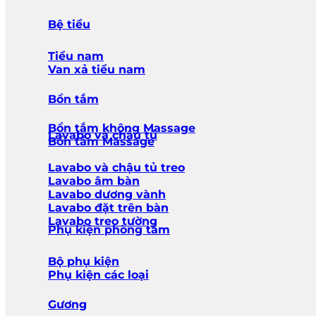
Bệ tiểu
Tiểu nam
Van xả tiểu nam
Bồn tắm
Bồn tắm không Massage
Lavabo và chậu tủ
Bồn tắm Massage
Lavabo và chậu tủ treo
Lavabo âm bàn
Lavabo dương vành
Lavabo đặt trên bàn
Lavabo treo tường
Phụ kiện phòng tắm
Bộ phụ kiện
Phụ kiện các loại
Gương