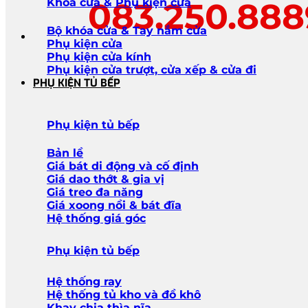
083.250.88
Khóa cửa & Phụ kiện cửa
Bộ khóa cửa & Tay nắm cửa
Phụ kiện cửa
Phụ kiện cửa kính
Phụ kiện cửa trượt, cửa xếp & cửa đi
PHỤ KIỆN TỦ BẾP
Phụ kiện tủ bếp
Bản lề
Giá bát di động và cố định
Giá dao thớt & gia vị
Giá treo đa năng
Giá xoong nồi & bát đĩa
Hệ thống giá góc
Phụ kiện tủ bếp
Hệ thống ray
Hệ thống tủ kho và đồ khô
Khay chia thìa nĩa