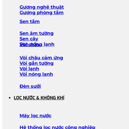
Gương nghệ thuật
Gương phòng tắm
Sen tắm
Sen âm tường
Sen cây
Sen nóng lạnh
Vòi chậu
Vòi chậu cảm ứng
Vòi gắn tường
Vòi lạnh
Vòi nóng lạnh
Đèn sưởi
LỌC NƯỚC & KHÔNG KHÍ
Máy lọc nước
Hệ thống lọc nước công nghiệp