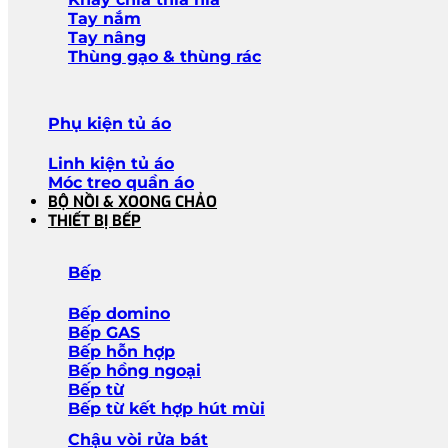
Tay nắm
Tay nâng
Thùng gạo & thùng rác
Phụ kiện tủ áo
Linh kiện tủ áo
Móc treo quần áo
BỘ NỒI & XOONG CHẢO
THIẾT BỊ BẾP
Bếp
Bếp domino
Bếp GAS
Bếp hỗn hợp
Bếp hồng ngoại
Bếp từ
Bếp từ kết hợp hút mùi
Chậu vòi rửa bát