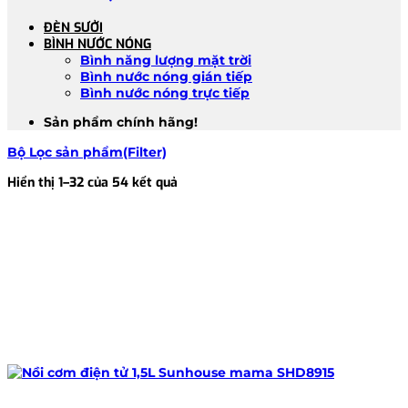
ĐÈN SƯỞI
BÌNH NƯỚC NÓNG
Bình năng lượng mặt trời
Bình nước nóng gián tiếp
Bình nước nóng trực tiếp
Sản phẩm chính hãng!
Bộ Lọc sản phẩm(Filter)
Đã
Hiển thị 1–32 của 54 kết quả
sắp
xếp
theo
mới
nhất