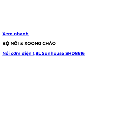
Xem nhanh
BỘ NỒI & XOONG CHẢO
Nồi cơm điện 1,8L Sunhouse SHD8616