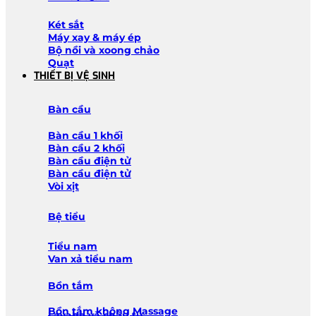
Két sắt
Máy xay & máy ép
Bộ nồi và xoong chảo
Quạt
THIẾT BỊ VỆ SINH
Bàn cầu
Bàn cầu 1 khối
Bàn cầu 2 khối
Bàn cầu điện tử
Bàn cầu điện tử
Vòi xịt
Bệ tiểu
Tiểu nam
Van xả tiểu nam
Bồn tắm
Bồn tắm không Massage
Lavabo và chậu tủ