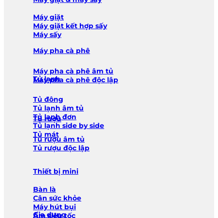
Máy giặt
Máy giặt kết hợp sấy
Máy sấy
Máy pha cà phê
Máy pha cà phê âm tủ
Tủ lạnh
Máy pha cà phê độc lập
Tủ đông
Tủ lạnh âm tủ
Tủ lạnh đơn
Tủ rượu
Tủ lạnh side by side
Tủ mát
Tủ rượu âm tủ
Tủ rượu độc lập
Thiết bị mini
Bàn là
Cân sức khỏe
Máy hút bụi
Gia dụng
Ấm siêu tốc