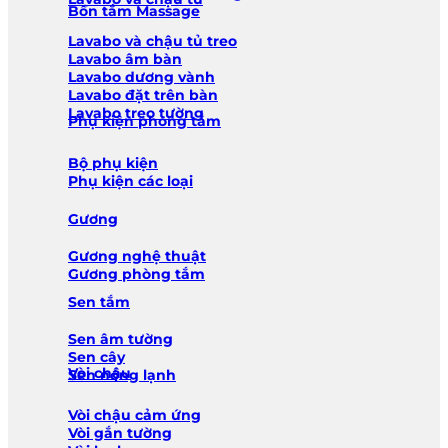
Bồn tắm Massage
Lavabo và chậu tủ treo
Lavabo âm bàn
Lavabo dương vành
Lavabo đặt trên bàn
Lavabo treo tường
Phụ kiện phòng tắm
Bộ phụ kiện
Phụ kiện các loại
Gương
Gương nghệ thuật
Gương phòng tắm
Sen tắm
Sen âm tường
Sen cây
Vòi chậu
Sen nóng lạnh
Vòi chậu cảm ứng
Vòi gắn tường