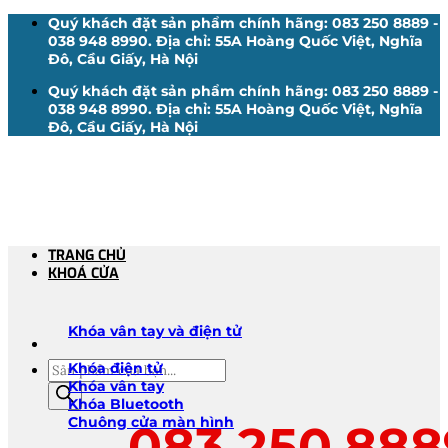
Bỏ
Quý khách đặt sản phẩm chính hãng: 083 250 8889 -
qua
038 948 8990. Địa chỉ: 55A Hoàng Quốc Việt, Nghĩa
nội
Đô, Cầu Giấy, Hà Nội
dung
Quý khách đặt sản phẩm chính hãng: 083 250 8889 -
038 948 8990. Địa chỉ: 55A Hoàng Quốc Việt, Nghĩa
Đô, Cầu Giấy, Hà Nội
TRANG CHỦ
KHOÁ CỬA
Khóa vân tay và điện tử
Tìm
Khóa điện tử
kiếm
Khóa vân tay
sản
Khóa Bluetooth
phẩm
Chuông cửa màn hình
083.250.888