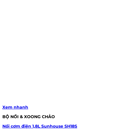
Xem nhanh
BỘ NỒI & XOONG CHẢO
Nồi cơm điện 1,8L Sunhouse SH18S