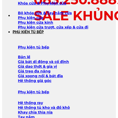
Khóa cửa & Phụ kiện cửa
SALE KHỦN
Bộ khóa cửa & Tay nắm cửa
Phụ kiện cửa
Phụ kiện cửa kính
Phụ kiện cửa trượt, cửa xếp & cửa đi
PHỤ KIỆN TỦ BẾP
Phụ kiện tủ bếp
Bản lề
Giá bát di động và cố định
Giá dao thớt & gia vị
Giá treo đa năng
Giá xoong nồi & bát đĩa
Hệ thống giá góc
Phụ kiện tủ bếp
Hệ thống ray
Hệ thống tủ kho và đồ khô
Khay chia thìa nĩa
Tay nắm