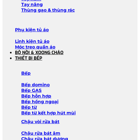
Tay nâng
Thùng gạo & thùng rác
Phụ kiện tủ áo
Linh kiện tủ áo
Móc treo quần áo
BỘ NỒI & XOONG CHẢO
THIẾT BỊ BẾP
Bếp
Bếp domino
Bếp GAS
Bếp hỗn hợp
Bếp hồng ngoại
Bếp từ
Bếp từ kết hợp hút mùi
Chậu vòi rửa bát
Chậu rửa bát âm
Chậu rửa bát dương