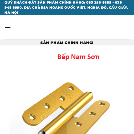
Bỏ
QUÝ KHÁCH ĐẶT SẢN PHẨM CHÍNH HÃNG: 083 250 8889 - 038
948 8990. ĐỊA CHỈ: 55A HOÀNG QUỐC VIỆT, NGHĨA ĐÔ, CẦU GIẤY,
qua
HÀ NỘI
nội
dung
SẢN PHẨM CHÍNH HÃNG!