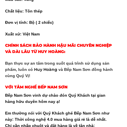
Chất liệu: Tôn thép
Đơn vị tính: Bộ ( 2 chiếc)
Xuất xứ: Việt Nam
CHÍNH SÁCH BẢO HÀNH HẬU MÃI CHUYÊN NGHIỆP
VÀ DÀI LÂU TỪ HUY HOÀNG:
Bạn thực sự an tâm trong suốt quá trình sử dụng sản
Huy Hoàng
phẩm, luôn có
và Bếp Nam Sơn đồng hành
cùng Quý Vị!
VỚI TÂM NGHỀ
BẾP NAM SƠN
Bếp Nam Sơn vinh dự chào đón Quý Khách tại gian
hàng hữu duyên hôm nay ạ!
Em thường nói với Quý Khách ghé Bếp Nam Sơn như
này: Thời công nghệ 4.0 mua hàng giá rẻ là dễ nhất.
Chỉ cần nhấp chuột và đặt hàng là về tận nhà: