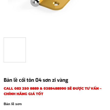
Bản lề cối tôn 04 sơn zi vàng
CALL
083 250 8889
&
0389488990
SẼ ĐƯỢC TƯ VẤN –
CHÍNH HÃNG GIÁ TỐT
Bản lề sơn