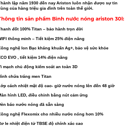
Thành lập năm 1930 đến nay Ariston luôn nhận được sự tin
ùng của hàng triệu gia đình trên toàn thế giới.
Thông tin sản phẩm Bình nước nóng ariston 30l
:
Thanh đốt 100% Titan – bảo hành trọn đời
WIFI thông minh – Tiết kiệm 25% điện năng
Công nghệ Ion Bạc kháng khuẩn Ag+, bảo vệ sức khỏe
ECO EVO , tiết kiệm 14% điện năng
Vi mạch chủ động kiểm soát an toàn 3D
Bình chứa tráng men Titan
Lớp cách nhiệt mật độ cao- giữ nước nóng lên đến 48 giờ
Màn hình LED, điều chỉnh bằng nút cảm ứng
Đèn báo nước nóng đã sẵn sàng
Công nghệ Flexomix cho nhiều nước nóng hơn 10%
Rơ le nhiệt điện tử TBSE độ chính xác cao