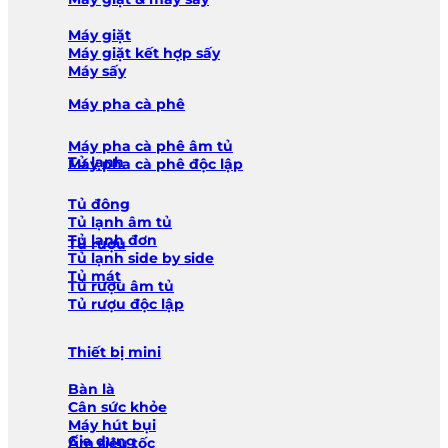
Máy giặt
Máy giặt kết hợp sấy
Máy sấy
Máy pha cà phê
Máy pha cà phê âm tủ
Tủ lạnh
Máy pha cà phê độc lập
Tủ đông
Tủ lạnh âm tủ
Tủ lạnh đơn
Tủ rượu
Tủ lạnh side by side
Tủ mát
Tủ rượu âm tủ
Tủ rượu độc lập
Thiết bị mini
Bàn là
Cân sức khỏe
Máy hút bụi
Gia dụng
Ấm siêu tốc