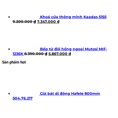
Khoá cửa thông minh Kaadas 5155
Giá
Giá
9.200.000
₫
7.347.000
₫
gốc
hiện
là:
tại
9.200.000 ₫.
là:
7.347.000 ₫.
Bếp từ đôi hồng ngoại Mutosi MIF-
Giá
Giá
1236K
8.390.000
₫
5.867.000
₫
gốc
hiện
Sản phẩm hot
là:
tại
8.390.000 ₫.
là:
5.867.000 ₫.
Giá bát di động Hafele 800mm
504.76.217