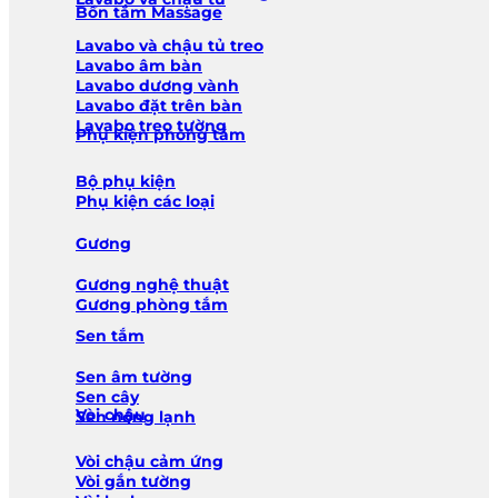
Bồn tắm Massage
Lavabo và chậu tủ treo
Lavabo âm bàn
Lavabo dương vành
Lavabo đặt trên bàn
Lavabo treo tường
Phụ kiện phòng tắm
Bộ phụ kiện
Phụ kiện các loại
Gương
Gương nghệ thuật
Gương phòng tắm
Sen tắm
Sen âm tường
Sen cây
Vòi chậu
Sen nóng lạnh
Vòi chậu cảm ứng
Vòi gắn tường