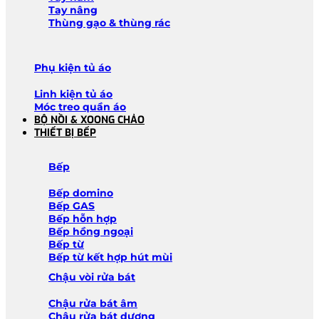
Tay nâng
Thùng gạo & thùng rác
Phụ kiện tủ áo
Linh kiện tủ áo
Móc treo quần áo
BỘ NỒI & XOONG CHẢO
THIẾT BỊ BẾP
Bếp
Bếp domino
Bếp GAS
Bếp hỗn hợp
Bếp hồng ngoại
Bếp từ
Bếp từ kết hợp hút mùi
Chậu vòi rửa bát
Chậu rửa bát âm
Chậu rửa bát dương