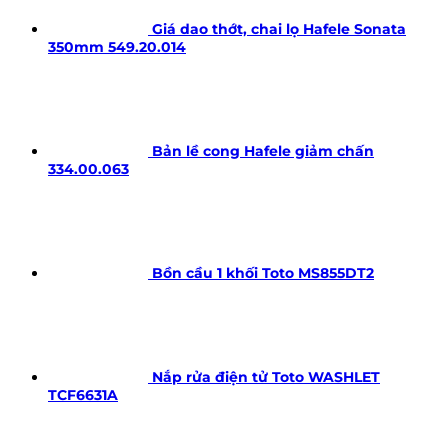
Giá dao thớt, chai lọ Hafele Sonata
350mm 549.20.014
Bản lề cong Hafele giảm chấn
334.00.063
Bồn cầu 1 khối Toto MS855DT2
Nắp rửa điện tử Toto WASHLET
TCF6631A