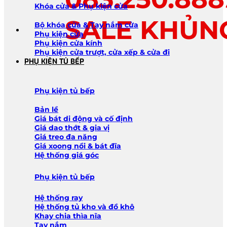
Khóa cửa & Phụ kiện cửa
SALE KHỦN
Bộ khóa cửa & Tay nắm cửa
Phụ kiện cửa
Phụ kiện cửa kính
Phụ kiện cửa trượt, cửa xếp & cửa đi
PHỤ KIỆN TỦ BẾP
Phụ kiện tủ bếp
Bản lề
Giá bát di động và cố định
Giá dao thớt & gia vị
Giá treo đa năng
Giá xoong nồi & bát đĩa
Hệ thống giá góc
Phụ kiện tủ bếp
Hệ thống ray
Hệ thống tủ kho và đồ khô
Khay chia thìa nĩa
Tay nắm