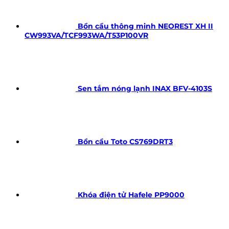
Bồn cầu thông minh NEOREST XH II
CW993VA/TCF993WA/T53P100VR
Sen tắm nóng lạnh INAX BFV-4103S
Bồn cầu Toto CS769DRT3
Khóa điện tử Hafele PP9000