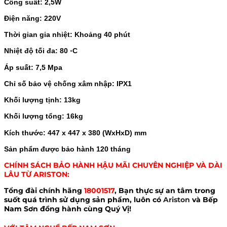
Công suất: 2,5W
Điện năng: 220V
Thời gian gia nhiệt: Khoảng 40 phút
Nhiệt độ tối đa: 80 ◦C
Áp suất: 7,5 Mpa
Chỉ số bảo vệ chống xâm nhập: IPX1
Khối lượng tịnh: 13kg
Khối lượng tổng: 16kg
Kích thước: 447 x 447 x 380 (WxHxD) mm
Sản phẩm được bảo hành 120 tháng
CHÍNH SÁCH BẢO HÀNH HẬU MÃI CHUYÊN NGHIỆP VÀ DÀI
LÂU TỪ ARISTON:
Tổng đài chính hãng
18001517
, Bạn thực sự an tâm trong
suốt quá trình sử dụng sản phẩm, luôn c
ó
Ariston
và Bếp
Nam Sơn đồng hành cùng Quý Vị!