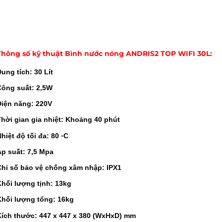
Thông số kỹ thuật Bình nước nóng ANDRIS2 TOP WIFI 30L:
ung tích: 30 Lít
Công suất: 2,5W
Điện năng: 220V
Thời gian gia nhiệt: Khoảng 40 phút
hiệt độ tối đa: 80 ◦C
Áp suất: 7,5 Mpa
Chỉ số bảo vệ chống xâm nhập: IPX1
Khối lượng tịnh: 13kg
Khối lượng tổng: 16kg
Kích thước: 447 x 447 x 380 (WxHxD) mm