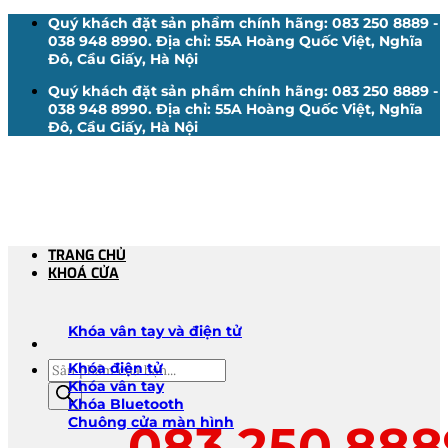
Bỏ
Quý khách đặt sản phẩm chính hãng: 083 250 8889 -
qua
038 948 8990. Địa chỉ: 55A Hoàng Quốc Việt, Nghĩa
nội
Đô, Cầu Giấy, Hà Nội
dung
Quý khách đặt sản phẩm chính hãng: 083 250 8889 -
038 948 8990. Địa chỉ: 55A Hoàng Quốc Việt, Nghĩa
Đô, Cầu Giấy, Hà Nội
TRANG CHỦ
KHOÁ CỬA
Khóa vân tay và điện tử
Tìm
Khóa điện tử
kiếm
Khóa vân tay
sản
Khóa Bluetooth
phẩm
Chuông cửa màn hình
083.250.888