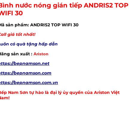
Bình nước nóng gián tiếp ANDRIS2 TOP
WIFI 30
Mã sản phẩm: ANDRIS2 TOP WIFI 30
all giá tốt nhất!
Luôn có quà tặng hấp dẫn
Hãng sản xuất :
Ariston
https://bepnamson.net
https://bepnamson.com
https://bepnamson.com.vn
Bếp Nam Sơn tự hào là đại lý ủy quyền của Ariston Việt
Nam!