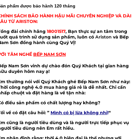
Sản phẩm được bảo hành 120 tháng
CHÍNH SÁCH BẢO HÀNH HẬU MÃI CHUYÊN NGHIỆP VÀ DÀI
LÂU TỪ ARISTON:
Tổng đài chính hãng
18001517
, Bạn thực sự an tâm trong
suốt quá trình sử dụng sản phẩm, luôn c
ó
Ariston
và Bếp
Nam Sơn đồng hành cùng Quý Vị!
VỚI TÂM NGHỀ
BẾP NAM SƠN
Bếp Nam Sơn vinh dự chào đón Quý Khách tại gian hàng
hữu duyên hôm nay ạ!
Em thường nói với Quý Khách ghé Bếp Nam Sơn như này:
Thời công nghệ 4.0 mua hàng giá rẻ là dễ nhất. Chỉ cần
nhấp chuột và đặt hàng là về tận nhà:
Có điều sản phẩm có chất lượng hay không?
Tối về có đặt câu hỏi: ”
Mình có bị lừa không nhỉ
!
“
Em cũng là người tiêu dùng và là người trực tiếp phục vụ
người tiêu dùng nên Em rất hiểu.
Em nhận định rằng: thời 4.0 hiện đại là thế nhưng với