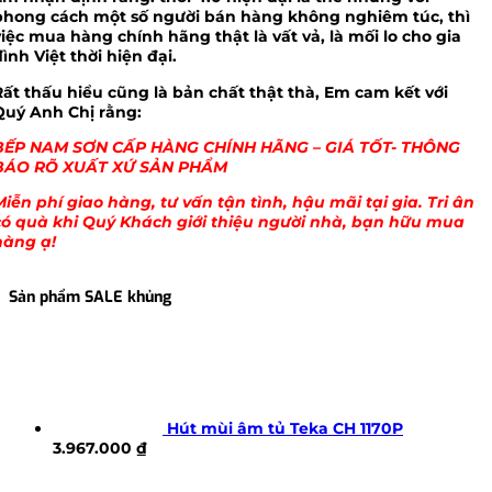
phong cách một số người bán hàng không nghiêm túc, thì
việc mua hàng chính hãng thật là vất vả, là mối lo cho gia
ình Việt thời hiện đại.
Rất thấu hiểu cũng là bản chất thật thà, Em cam kết với
Quý Anh Chị rằng:
BẾP NAM SƠN CẤP HÀNG CHÍNH HÃNG – GIÁ TỐT- THÔNG
BÁO RÕ XUẤT XỨ SẢN PHẨM
Miễn phí giao hàng, tư vấn tận tình, hậu mãi tại gia. Tri ân
có quà khi Quý Khách giới thiệu người nhà, bạn hữu mua
hàng ạ!
Sản phẩm SALE khủng
Hút mùi âm tủ Teka CH 1170P
3.967.000
₫