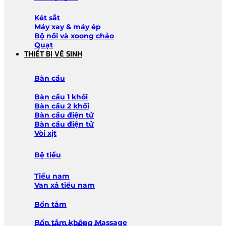
Két sắt
Máy xay & máy ép
Bộ nồi và xoong chảo
Quạt
THIẾT BỊ VỆ SINH
Bàn cầu
Bàn cầu 1 khối
Bàn cầu 2 khối
Bàn cầu điện tử
Bàn cầu điện tử
Vòi xịt
Bệ tiểu
Tiểu nam
Van xả tiểu nam
Bồn tắm
Bồn tắm không Massage
Lavabo và chậu tủ