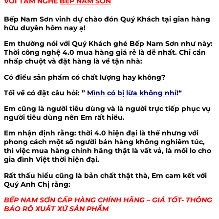
VỚI TÂM NGHỀ
BẾP NAM SƠN
Bếp Nam Sơn vinh dự chào đón Quý Khách tại gian hàng
hữu duyên hôm nay ạ!
Em thường nói với Quý Khách ghé Bếp Nam Sơn như này:
Thời công nghệ 4.0 mua hàng giá rẻ là dễ nhất. Chỉ cần
nhấp chuột và đặt hàng là về tận nhà:
Có điều sản phẩm có chất lượng hay không?
Tối về có đặt câu hỏi: ”
Mình có bị lừa không nhỉ
!
“
Em cũng là người tiêu dùng và là người trực tiếp phục vụ
người tiêu dùng nên Em rất hiểu.
Em nhận định rằng: thời 4.0 hiện đại là thế nhưng với
phong cách một số người bán hàng không nghiêm túc,
thì việc mua hàng chính hãng thật là vất vả, là mối lo cho
gia đình Việt thời hiện đại.
Rất thấu hiểu cũng là bản chất thật thà, Em cam kết với
Quý Anh Chị rằng:
BẾP NAM SƠN CẤP HÀNG CHÍNH HÃNG – GIÁ TỐT- THÔNG
BÁO RÕ XUẤT XỨ SẢN PHẨM