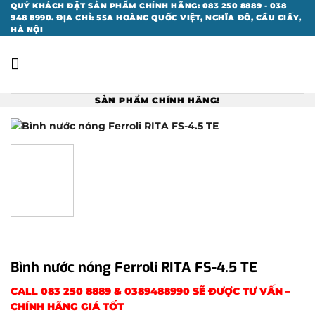
Bỏ
QUÝ KHÁCH ĐẶT SẢN PHẨM CHÍNH HÃNG: 083 250 8889 - 038
948 8990. ĐỊA CHỈ: 55A HOÀNG QUỐC VIỆT, NGHĨA ĐÔ, CẦU GIẤY,
qua
HÀ NỘI
nội
dung
SẢN PHẨM CHÍNH HÃNG!
Bình nước nóng Ferroli RITA FS-4.5 TE
CALL
083 250 8889
&
0389488990
SẼ ĐƯỢC TƯ VẤN –
CHÍNH HÃNG GIÁ TỐT