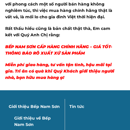
với phong cách một số người bán hàng không
nghiêm túc, thì việc mua hàng chính hãng thật là
vất vả, là mối lo cho gia đình Việt thời hiện đại.
Rất thấu hiểu cũng là bản chất thật thà, Em cam
kết với Quý Anh Chị rằng:
BẾP NAM SƠN CẤP HÀNG CHÍNH HÃNG – GIÁ TỐT-
THÔNG BÁO RÕ XUẤT XỨ SẢN PHẨM
Miễn phí giao hàng, tư vấn tận tình, hậu mãi tại
gia. Tri ân có quà khi Quý Khách giới thiệu người
nhà, bạn hữu mua hàng ạ!
Giới thiệu Bếp Nam Sơn
Tin tức
Giới thiệu về Bếp
Nam Sơn