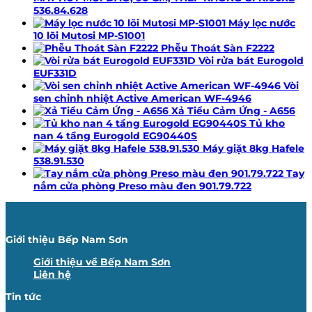
536.84.628
Máy lọc nước
10 lõi Mutosi MP-S1001
Phễu Thoát Sàn F2222
Vòi rửa bát Eurogold
EUF331D
Vòi
sen chỉnh nhiệt Active American WF-4946
Xả Tiểu Cảm Ứng - A656
Tủ kho
nan 4 tầng Eurogold EG90440S
Máy giặt 8kg Hafele
538.91.530
Tay
nắm cửa phòng Preso màu đen 901.79.722
Giới thiệu Bếp Nam Sơn
Giới thiệu về Bếp Nam Sơn
Liên hệ
Tin tức