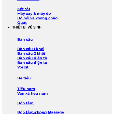
Két sắt
Máy xay & máy ép
Bộ nồi và xoong chảo
Quạt
THIẾT BỊ VỆ SINH
Bàn cầu
Bàn cầu 1 khối
Bàn cầu 2 khối
Bàn cầu điện tử
Bàn cầu điện tử
Vòi xịt
Bệ tiểu
Tiểu nam
Van xả tiểu nam
Bồn tắm
Bồn tắm không Massage
Lavabo và chậu tủ