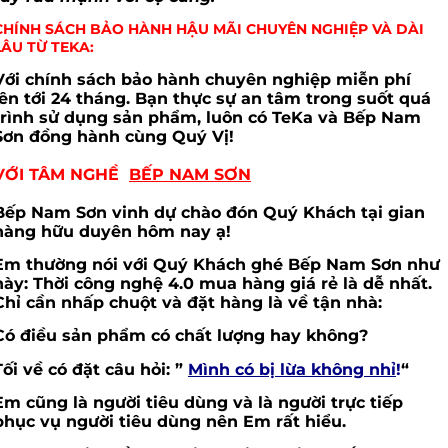
CHÍNH SÁCH BẢO HÀNH HẬU MÃI CHUYÊN NGHIỆP VÀ DÀI
LÂU TỪ TEKA:
Với chính sách bảo hành chuyên nghiệp miễn phí
lên tới 24 tháng. Bạn thực sự an tâm trong suốt quá
trình sử dụng sản phẩm, luôn có TeKa và Bếp Nam
Sơn đồng hành cùng Quý Vị!
VỚI TÂM NGHỀ
BẾP NAM SƠN
Bếp Nam Sơn vinh dự chào đón Quý Khách tại gian
hàng hữu duyên hôm nay ạ!
Em thường nói với Quý Khách ghé Bếp Nam Sơn như
này: Thời công nghệ 4.0 mua hàng giá rẻ là dễ nhất.
Chỉ cần nhấp chuột và đặt hàng là về tận nhà:
Có điều sản phẩm có chất lượng hay không?
Tối về có đặt câu hỏi: ”
Mình có bị lừa không nhỉ
!
“
Em cũng là người tiêu dùng và là người trực tiếp
phục vụ người tiêu dùng nên Em rất hiểu.