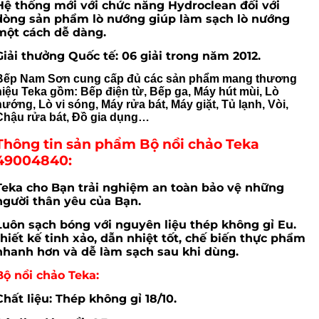
Hệ thống mới với chức năng Hydroclean đối với
dòng sản phẩm lò nướng giúp làm sạch lò nướng
một cách dễ dàng.
Giải thưởng Quốc tế: 06 giải trong năm 2012.
Bếp Nam Sơn cung cấp đủ các sản phẩm mang thương
hiệu Teka gồm: Bếp điện từ, Bếp ga, Máy hút mùi, Lò
nướng, Lò vi sóng, Máy rửa bát, Máy giặt, Tủ lạnh, Vòi,
Chậu rửa bát, Đồ gia dụng…
Thông tin sản phẩm Bộ nồi chảo Teka
49004840:
Teka cho Bạn trải nghiệm an toàn bảo vệ những
người thân yêu của Bạn.
Luôn sạch bóng với nguyên liệu thép không gỉ Eu.
thiết kế tinh xảo, dẫn nhiệt tốt, chế biến thực phẩm
nhanh hơn và dễ làm sạch sau khi dùng.
Bộ nồi chảo Teka:
Chất liệu: Thép không gỉ 18/10.