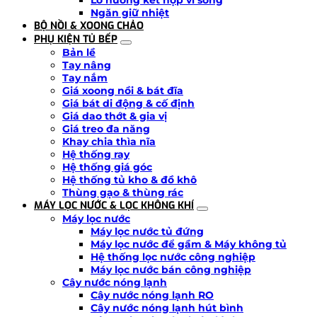
Lò nướng kết hợp vi sóng
Ngăn giữ nhiệt
BỘ NỒI & XOONG CHẢO
PHỤ KIỆN TỦ BẾP
Bản lề
Tay nâng
Tay nắm
Giá xoong nồi & bát đĩa
Giá bát di động & cố định
Giá dao thớt & gia vị
Giá treo đa năng
Khay chia thìa nĩa
Hệ thống ray
Hệ thống giá góc
Hệ thống tủ kho & đồ khô
Thùng gạo & thùng rác
MÁY LỌC NƯỚC & LỌC KHÔNG KHÍ
Máy lọc nước
Máy lọc nước tủ đứng
Máy lọc nước để gầm & Máy không tủ
Hệ thống lọc nước công nghiệp
Máy lọc nước bán công nghiệp
Cây nước nóng lạnh
Cây nước nóng lạnh RO
Cây nước nóng lạnh hút bình