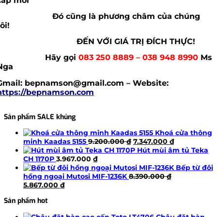
cấp mới
Đó cũng là phương châm của chúng
tôi!
ĐẾN VỚI GIÁ TRỊ ĐÍCH THỰC!
Hãy gọi
083 250 8889 – 038 948 8990
Ms
Nga
Gmail: bepnamson@gmail.com – Website:
https://bepnamson.com
Sản phẩm SALE khủng
Khoá cửa thông
Giá
Giá
minh Kaadas 5155
9.200.000
₫
7.347.000
₫
gốc
hiện
Hút mùi âm tủ Teka
là:
tại
CH 1170P
3.967.000
₫
9.200.000 ₫.
là:
Bếp từ đôi
7.347.000 ₫.
hồng ngoại Mutosi MIF-1236K
8.390.000
₫
Giá
Giá
5.867.000
₫
gốc
hiện
Sản phẩm hot
là:
tại
8.390.000 ₫.
là:
Chậu đặt bàn