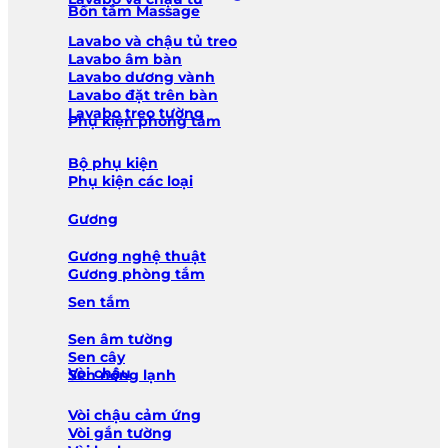
Bồn tắm Massage
Lavabo và chậu tủ treo
Lavabo âm bàn
Lavabo dương vành
Lavabo đặt trên bàn
Lavabo treo tường
Phụ kiện phòng tắm
Bộ phụ kiện
Phụ kiện các loại
Gương
Gương nghệ thuật
Gương phòng tắm
Sen tắm
Sen âm tường
Sen cây
Vòi chậu
Sen nóng lạnh
Vòi chậu cảm ứng
Vòi gắn tường