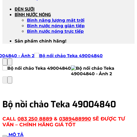
ĐÈN SƯỞI
BÌNH NƯỚC NÓNG
Bình năng lượng mặt trời
Bình nước nóng gián tiếp
Bình nước nóng trực tiếp
Sản phẩm chính hãng!
Bộ nồi chảo Teka 49004840
CALL
083 250 8889
&
0389488990
SẼ ĐƯỢC TƯ
VẤN – CHÍNH HÃNG GIÁ TỐT
MÔ TẢ