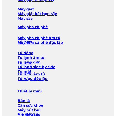
Máy giặt
Máy giặt kết hợp sấy
Máy sấy
Máy pha cà phê
Máy pha cà phê âm tủ
Tủ lạnh
Máy pha cà phê độc lập
Tủ đông
Tủ lạnh âm tủ
Tủ lạnh đơn
Tủ rượu
Tủ lạnh side by side
Tủ mát
Tủ rượu âm tủ
Tủ rượu độc lập
Thiết bị mini
Bàn là
Cân sức khỏe
Máy hút bụi
Gia dụng
Ấm siêu tốc