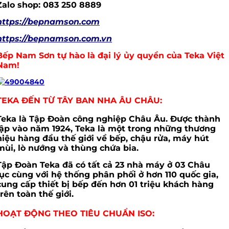
Zalo shop: 083 250 8889
https://bepnamson.com
https://bepnamson.com.vn
Bếp Nam Sơn tự hào là đại lý ủy quyền của Teka Việt
Nam!
TEKA ĐẾN TỪ TÂY BAN NHA ÂU CHÂU:
Teka là Tập Đoàn công nghiệp Châu Âu. Được thành
lập vào năm 1924, Teka là một trong những thương
hiệu hàng đầu thế giới về bếp, chậu rửa, máy hút
mùi, lò nướng và thùng chứa bia.
Tập Đoàn Teka đã có tất cả 23 nhà máy ở 03 Châu
lục cùng với hệ thống phân phối ở hơn 110 quốc gia,
cung cấp thiết bị bếp đến hơn 01 triệu khách hàng
trên toàn thế giới.
HOẠT ĐỘNG THEO TIÊU CHUẨN ISO: