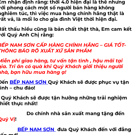
Em nhận định rằng: thời 4.0 hiện đại là thế nhưng
với phong cách một số người bán hàng không
nghiêm túc, thì việc mua hàng chính hãng thật là
vất vả, là mối lo cho gia đình Việt thời hiện đại.
Rất thấu hiểu cũng là bản chất thật thà, Em cam kết
với Quý Anh Chị rằng:
BẾP NAM SƠN CẤP HÀNG CHÍNH HÃNG – GIÁ TỐT-
THÔNG BÁO RÕ XUẤT XỨ SẢN PHẨM
Miễn phí giao hàng, tư vấn tận tình , hậu mãi tại
gia. Tri ân có quà khi Quý Khách giới thiệu người
nhà, bạn hữu mua hàng ạ!
Đến
BẾP NAM SƠN
Quý Khách sẽ được phục vụ tận
tình – chu đáo!
Quý Khách sẽ được tận hưởng những trải nghiệm
thiết thực nhất!
Do chính nhà sản xuất mang tặng đến
Quý Vị
!
BẾP NAM SƠN
đưa Quý Khách đến với đẳng