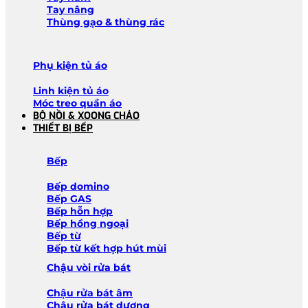
Tay nâng
Thùng gạo & thùng rác
Phụ kiện tủ áo
Linh kiện tủ áo
Móc treo quần áo
BỘ NỒI & XOONG CHẢO
THIẾT BỊ BẾP
Bếp
Bếp domino
Bếp GAS
Bếp hỗn hợp
Bếp hồng ngoại
Bếp từ
Bếp từ kết hợp hút mùi
Chậu vòi rửa bát
Chậu rửa bát âm
Chậu rửa bát dương