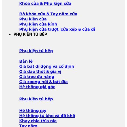
Khóa cửa & Phụ kiện cửa
Bộ khóa cửa & Tay nắm cửa
Phụ kiện cửa
Phụ kiện cửa kính
Phụ kiện cửa trượt, cửa xếp & cửa đi
PHỤ KIỆN TỦ BẾP
Phụ kiện tủ bếp
Bản lề
Giá bát di động và cố định
Giá dao thớt & gia vị
Giá treo đa năng
Giá xoong nồi & bát đĩa
Hệ thống giá góc
Phụ kiện tủ bếp
Hệ thống ray
Hệ thống tủ kho và đồ khô
Khay chia thìa nĩa
Tay nắm