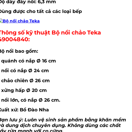
Độ dày đáy nồi: 6,3 mm
Dùng được cho tất cả các loại bếp
Thông số kỹ thuật Bộ nồi chảo Teka
49004840:
Bộ nồi bao gồm:
1 quánh có nắp Ø 16 cm
1 nồi có nắp Ø 24 cm
1 chảo chiên Ø 26 cm
1 xửng hấp Ø 20 cm
1 nồi lớn, có nắp Ø 26 cm.
Xuất xứ: Bồ Đào Nha
Bạn lưu ý: Luôn vệ sinh sản phẩm bằng khăn mềm
và dung dịch chuyên dụng. Không dùng các chất
tẩy rửa mạnh với cọ cứng.