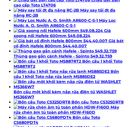
5.867.000 ₫.
cao cấp Toto LT4706
Máy xay tỏi ớt đa
năng RC-2B
Máy Lọc
Nước A. O. Smith AR600-C-S-1
Giá
xoong nồi Hafele 600mm 549.08.224
Giá bát
cố định Hafele 800mm 544.40.007
Thùng gạo gắn cánh Hafele - Spinto 549.32.759
Bồn cầu 1 khối Toto
MS887RT2
Bồn
cầu 1 khối Toto nắp rửa lạnh MS885DE2
Bồn cầu một khối kèm nắp rửa điện tử WASHLET
MS366W7
Bồn cầu Toto CS325DRT8
Máy
rửa chén âm tủ toàn phần HDW-FI60D
Bồn cầu Toto
CS680PDT4