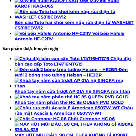
Máy lọc nước
KAROFI KAQ-U65
Bồn cầu Toto hai khối kèm nắp rửa điện tử WASHLET
CS818CDW12
Vòi bếp Häfele
Antonio HF-C211V
Sản phẩm được khuyến nghị
Chậu đặt
bàn cao cấp Toto LT4716MTG19
Đèn
sưởi 2 bóng treo tường Heizen – HE2BR
Khoá tay nắm cửa trượt AP 01A hệ XINGFA mạ titan
Khoá tay nắm phân thể HC 85 QUEEN PVD GOLD
Chậu
rửa mặt Acacia E American 0507W-WT
Chốt Cremone HC 06
MÁY HÚT MÙI ĐẢO, 90 CM, THÉP KHÔNG GỈ KI90XE