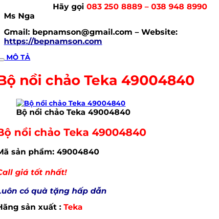
Hãy gọi
083 250 8889 – 038 948 8990
Ms Nga
Gmail: bepnamson@gmail.com – Website:
https://bepnamson.com
MÔ TẢ
Bộ nồi chảo Teka 49004840
Bộ nồi chảo Teka 49004840
Bộ nồi chảo Teka 49004840
Mã sản phẩm: 49004840
Call giá tốt nhất!
Luôn có quà tặng hấp dẫn
Hãng sản xuất :
Teka