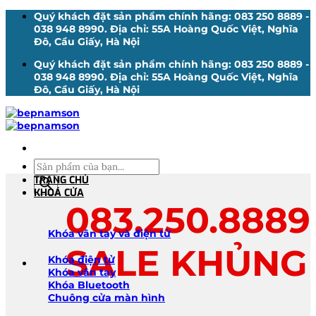
Bỏ
Quý khách đặt sản phẩm chính hãng: 083 250 8889 -
qua
038 948 8990. Địa chỉ: 55A Hoàng Quốc Việt, Nghĩa
nội
Đô, Cầu Giấy, Hà Nội
dung
Quý khách đặt sản phẩm chính hãng: 083 250 8889 -
038 948 8990. Địa chỉ: 55A Hoàng Quốc Việt, Nghĩa
Đô, Cầu Giấy, Hà Nội
Tìm
kiếm
TRANG CHỦ
sản
KHOÁ CỬA
phẩm
083.250.8889
Khóa vân tay và điện tử
SALE KHỦNG
Khóa điện tử
Khóa vân tay
Khóa Bluetooth
Chuông cửa màn hình