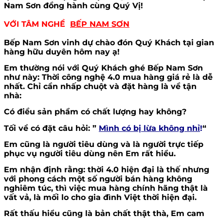
Nam Sơn đồng hành cùng Quý Vị!
VỚI TÂM NGHỀ
BẾP NAM SƠN
Bếp Nam Sơn vinh dự chào đón Quý Khách tại gian
hàng hữu duyên hôm nay ạ!
Em thường nói với Quý Khách ghé Bếp Nam Sơn
như này: Thời công nghệ 4.0 mua hàng giá rẻ là dễ
nhất. Chỉ cần nhấp chuột và đặt hàng là về tận
nhà:
Có điều sản phẩm có chất lượng hay không?
Tối về có đặt câu hỏi: ”
Mình có bị lừa không nhỉ
!
“
Em cũng là người tiêu dùng và là người trực tiếp
phục vụ người tiêu dùng nên Em rất hiểu.
Em nhận định rằng: thời 4.0 hiện đại là thế nhưng
với phong cách một số người bán hàng không
nghiêm túc, thì việc mua hàng chính hãng thật là
vất vả, là mối lo cho gia đình Việt thời hiện đại.
Rất thấu hiểu cũng là bản chất thật thà, Em cam