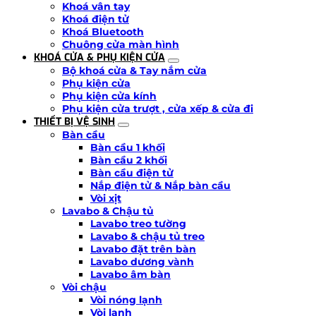
Khoá vân tay
Khoá điện tử
Khoá Bluetooth
Chuông cửa màn hình
KHOÁ CỬA & PHỤ KIỆN CỬA
Bộ khoá cửa & Tay nắm cửa
Phụ kiện cửa
Phụ kiện cửa kính
Phụ kiện cửa trượt , cửa xếp & cửa đi
THIẾT BỊ VỆ SINH
Bàn cầu
Bàn cầu 1 khối
Bàn cầu 2 khối
Bàn cầu điện tử
Nắp điện tử & Nắp bàn cầu
Vòi xịt
Lavabo & Chậu tủ
Lavabo treo tường
Lavabo & chậu tủ treo
Lavabo đặt trên bàn
Lavabo dương vành
Lavabo âm bàn
Vòi chậu
Vòi nóng lạnh
Vòi lạnh