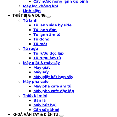
Cây nước nóng lạnh úp bình
Máy lọc không khí
Linh kiện
THIẾT BỊ GIA DỤNG
Tủ lạnh
Tủ lạnh side by side
Tủ lạnh đơn
Tủ lạnh âm tủ
Tủ đông
Tủ mát
Tủ rượu
Tủ rượu độc lập
Tủ rượu âm tủ
Máy giặt & máy sấy
Máy giặt
Máy sấy
Máy giặt kết hợp sấy
Máy pha cafe
Máy pha cafe âm tủ
Máy pha cafe độc lập
Thiết bị mini
Bàn là
Máy hút bụi
Cân sức khoẻ
KHOÁ VÂN TAY & ĐIỆN TỬ