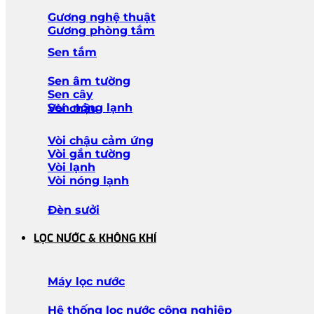
Gương nghệ thuật
Gương phòng tắm
Sen tắm
Sen âm tường
Sen cây
Sen nóng lạnh
Vòi chậu
Vòi chậu cảm ứng
Vòi gắn tường
Vòi lạnh
Vòi nóng lạnh
Đèn sưởi
LỌC NƯỚC & KHÔNG KHÍ
Máy lọc nước
Hệ thống lọc nước công nghiệp