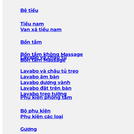
Bệ tiểu
Tiểu nam
Van xả tiểu nam
Bồn tắm
Bồn tắm không Massage
Lavabo và chậu tủ
Bồn tắm Massage
Lavabo và chậu tủ treo
Lavabo âm bàn
Lavabo dương vành
Lavabo đặt trên bàn
Lavabo treo tường
Phụ kiện phòng tắm
Bộ phụ kiện
Phụ kiện các loại
Gương