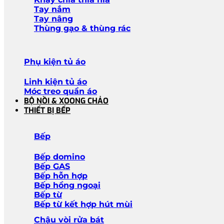
Tay nắm
Tay nâng
Thùng gạo & thùng rác
Phụ kiện tủ áo
Linh kiện tủ áo
Móc treo quần áo
BỘ NỒI & XOONG CHẢO
THIẾT BỊ BẾP
Bếp
Bếp domino
Bếp GAS
Bếp hỗn hợp
Bếp hồng ngoại
Bếp từ
Bếp từ kết hợp hút mùi
Chậu vòi rửa bát