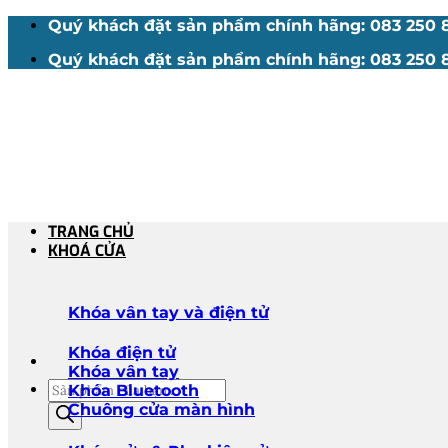
Bỏ
Quý khách đặt sản phẩm chính hãng: 083 250 88
qua
Quý khách đặt sản phẩm chính hãng: 083 250 88
nội
dung
TRANG CHỦ
KHOÁ CỬA
Khóa vân tay và điện tử
Khóa điện tử
Khóa vân tay
Tìm
Khóa Bluetooth
kiếm
Chuông cửa màn hình
sản
phẩm