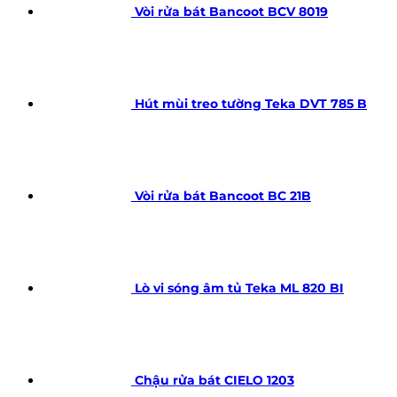
Vòi rửa bát Bancoot BCV 8019
Hút mùi treo tường Teka DVT 785 B
Vòi rửa bát Bancoot BC 21B
Lò vi sóng âm tủ Teka ML 820 BI
Chậu rửa bát CIELO 1203