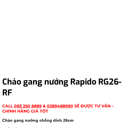
Chảo gang nướng Rapido RG26-
RF
CALL
083 250 8889
&
0389488990
SẼ ĐƯỢC TƯ VẤN –
CHÍNH HÃNG GIÁ TỐT
Chảo gang nướng chống dính 26cm