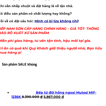
Chỉ cần nhấp chuột và đặt hàng là về tận nhà.
Có điều sản phẩm có chất lượng hay không?
Mình có bị lừa không nhỉ
!
ối về có đặt câu hỏi:
BẾP NAM SƠN CẤP HÀNG CHÍNH HÃNG – GIÁ TỐT- THÔNG
BÁO RÕ XUẤT XỨ SẢN PHẨM
Miễn phí giao hàng, tư vấn tận tình, hậu mãi tại gia.
Tri ân có quà khi Quý Khách giới thiệu người nhà, Bạn hữu
mua hàng ạ!
Sản phẩm SALE khủng
Bếp từ đôi hồng ngoại Mutosi MIF-
Giá
Giá
1236K
8.390.000
₫
5.867.000
₫
gốc
hiện
là:
tại