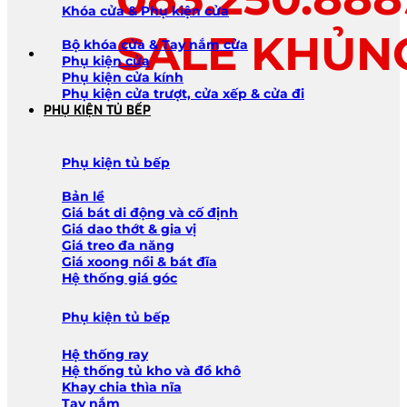
Khóa cửa & Phụ kiện cửa
SALE KHỦN
Bộ khóa cửa & Tay nắm cửa
Phụ kiện cửa
Phụ kiện cửa kính
Phụ kiện cửa trượt, cửa xếp & cửa đi
PHỤ KIỆN TỦ BẾP
Phụ kiện tủ bếp
Bản lề
Giá bát di động và cố định
Giá dao thớt & gia vị
Giá treo đa năng
Giá xoong nồi & bát đĩa
Hệ thống giá góc
Phụ kiện tủ bếp
Hệ thống ray
Hệ thống tủ kho và đồ khô
Khay chia thìa nĩa
Tay nắm