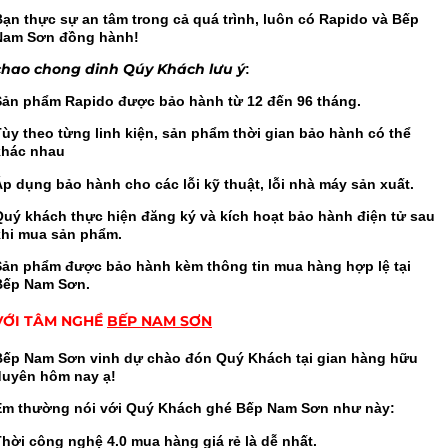
Bạn thực sự an tâm trong cả quá trình, luôn có Rapido và Bếp
Nam Sơn đồng hành!
chao chong dinh Qúy Khách lưu ý
:
Sản phẩm Rapido được bảo hành từ 12 đến 96 tháng.
Tùy theo từng linh kiện, sản phẩm thời gian bảo hành có thể
khác nhau
Áp dụng bảo hành cho các lỗi kỹ thuật, lỗi nhà máy sản xuất.
Quý khách thực hiện đăng ký và kích hoạt bảo hành điện tử sau
khi mua sản phẩm.
Sản phẩm được bảo hành kèm thông tin mua hàng hợp lệ tại
Bếp Nam Sơn.
VỚI TÂM NGHỀ
BẾP NAM SƠN
Bếp Nam Sơn vinh dự chào đón Quý Khách tại gian hàng hữu
duyên hôm nay ạ!
Em thường nói với Quý Khách ghé Bếp Nam Sơn như này:
Thời công nghệ 4.0 mua hàng giá rẻ là dễ nhất.