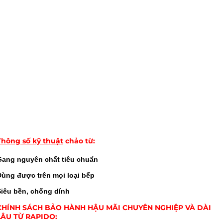
Thông số kỹ thuật
chảo từ
:
Gang nguyên chất tiêu chuẩn
Dùng được trên mọi loại bếp
Siêu bền, chống dính
CHÍNH SÁCH BẢO HÀNH HẬU MÃI CHUYÊN NGHIỆP VÀ DÀI
LÂU TỪ RAPIDO: