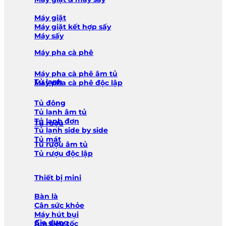
Máy giặt
Máy giặt kết hợp sấy
Máy sấy
Máy pha cà phê
Máy pha cà phê âm tủ
Tủ lạnh
Máy pha cà phê độc lập
Tủ đông
Tủ lạnh âm tủ
Tủ lạnh đơn
Tủ rượu
Tủ lạnh side by side
Tủ mát
Tủ rượu âm tủ
Tủ rượu độc lập
Thiết bị mini
Bàn là
Cân sức khỏe
Máy hút bụi
Gia dụng
Ấm siêu tốc