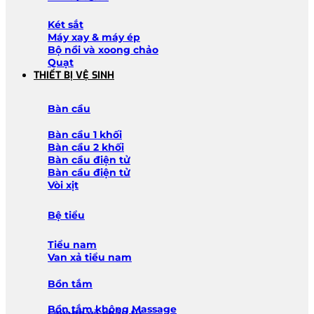
Két sắt
Máy xay & máy ép
Bộ nồi và xoong chảo
Quạt
THIẾT BỊ VỆ SINH
Bàn cầu
Bàn cầu 1 khối
Bàn cầu 2 khối
Bàn cầu điện tử
Bàn cầu điện tử
Vòi xịt
Bệ tiểu
Tiểu nam
Van xả tiểu nam
Bồn tắm
Bồn tắm không Massage
Lavabo và chậu tủ