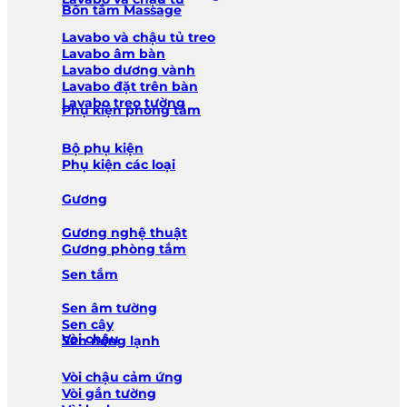
Bồn tắm Massage
Lavabo và chậu tủ treo
Lavabo âm bàn
Lavabo dương vành
Lavabo đặt trên bàn
Lavabo treo tường
Phụ kiện phòng tắm
Bộ phụ kiện
Phụ kiện các loại
Gương
Gương nghệ thuật
Gương phòng tắm
Sen tắm
Sen âm tường
Sen cây
Vòi chậu
Sen nóng lạnh
Vòi chậu cảm ứng
Vòi gắn tường