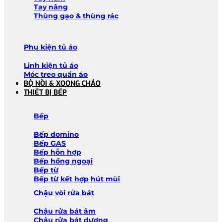
Tay nâng
Thùng gạo & thùng rác
Phụ kiện tủ áo
Linh kiện tủ áo
Móc treo quần áo
BỘ NỒI & XOONG CHẢO
THIẾT BỊ BẾP
Bếp
Bếp domino
Bếp GAS
Bếp hỗn hợp
Bếp hồng ngoại
Bếp từ
Bếp từ kết hợp hút mùi
Chậu vòi rửa bát
Chậu rửa bát âm
Chậu rửa bát dương