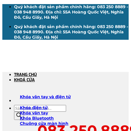
Bỏ
Quý khách đặt sản phẩm chính hãng: 083 250 8889 -
qua
038 948 8990. Địa chỉ: 55A Hoàng Quốc Việt, Nghĩa
nội
Đô, Cầu Giấy, Hà Nội
dung
Quý khách đặt sản phẩm chính hãng: 083 250 8889 -
038 948 8990. Địa chỉ: 55A Hoàng Quốc Việt, Nghĩa
Đô, Cầu Giấy, Hà Nội
TRANG CHỦ
KHOÁ CỬA
Khóa vân tay và điện tử
Tìm
Khóa điện tử
kiếm
Khóa vân tay
sản
Khóa Bluetooth
phẩm
Chuông cửa màn hình
083.250.888