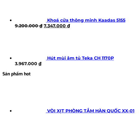
8.390.000 ₫.
là:
5.867.000 ₫.
Khoá cửa thông minh Kaadas 5155
Giá
Giá
9.200.000
₫
7.347.000
₫
gốc
hiện
là:
tại
9.200.000 ₫.
là:
7.347.000 ₫.
Hút mùi âm tủ Teka CH 1170P
3.967.000
₫
Sản phẩm hot
VÒI XỊT PHÒNG TẮM HÀN QUỐC XX-01