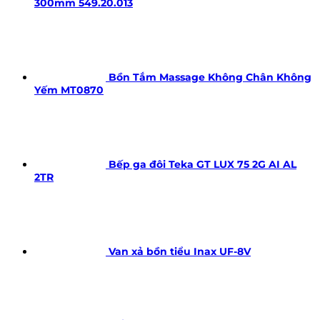
300mm 549.20.013
Bồn Tắm Massage Không Chân Không
Yếm MT0870
Bếp ga đôi Teka GT LUX 75 2G AI AL
2TR
Van xả bồn tiểu Inax UF-8V