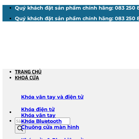
Bỏ
Quý khách đặt sản phẩm chính hãng: 083 250 88
qua
Quý khách đặt sản phẩm chính hãng: 083 250 88
nội
dung
TRANG CHỦ
KHOÁ CỬA
Khóa vân tay và điện tử
Khóa điện tử
Khóa vân tay
Tìm
Khóa Bluetooth
kiếm
Chuông cửa màn hình
sản
phẩm