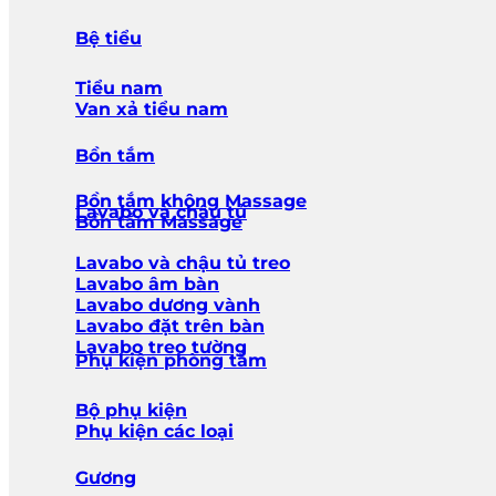
Bệ tiểu
Tiểu nam
Van xả tiểu nam
Bồn tắm
Bồn tắm không Massage
Lavabo và chậu tủ
Bồn tắm Massage
Lavabo và chậu tủ treo
Lavabo âm bàn
Lavabo dương vành
Lavabo đặt trên bàn
Lavabo treo tường
Phụ kiện phòng tắm
Bộ phụ kiện
Phụ kiện các loại
Gương