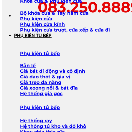
083.250.88
Khóa cửa & Phụ kiện cửa
Bộ khóa cửa & Tay nắm cửa
Phụ kiện cửa
Phụ kiện cửa kính
Phụ kiện cửa trượt, cửa xếp & cửa đi
PHỤ KIỆN TỦ BẾP
Phụ kiện tủ bếp
Bản lề
Giá bát di động và cố định
Giá dao thớt & gia vị
Giá treo đa năng
Giá xoong nồi & bát đĩa
Hệ thống giá góc
Phụ kiện tủ bếp
Hệ thống ray
Hệ thống tủ kho và đồ khô
Khay chia thìa nĩa