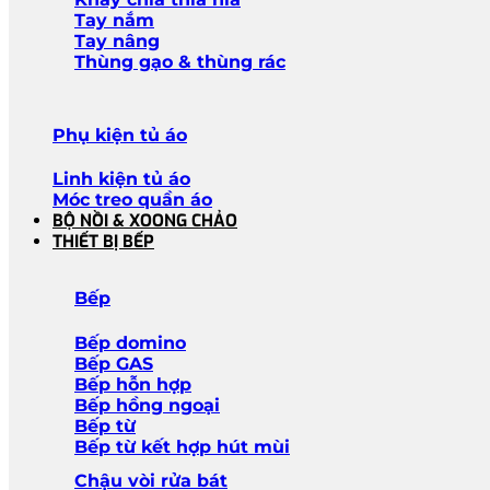
Tay nắm
Tay nâng
Thùng gạo & thùng rác
Phụ kiện tủ áo
Linh kiện tủ áo
Móc treo quần áo
BỘ NỒI & XOONG CHẢO
THIẾT BỊ BẾP
Bếp
Bếp domino
Bếp GAS
Bếp hỗn hợp
Bếp hồng ngoại
Bếp từ
Bếp từ kết hợp hút mùi
Chậu vòi rửa bát