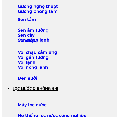
Gương nghệ thuật
Gương phòng tắm
Sen tắm
Sen âm tường
Sen cây
Sen nóng lạnh
Vòi chậu
Vòi chậu cảm ứng
Vòi gắn tường
Vòi lạnh
Vòi nóng lạnh
Đèn sưởi
LỌC NƯỚC & KHÔNG KHÍ
Máy lọc nước
Hệ thống lọc nước công nghiệp