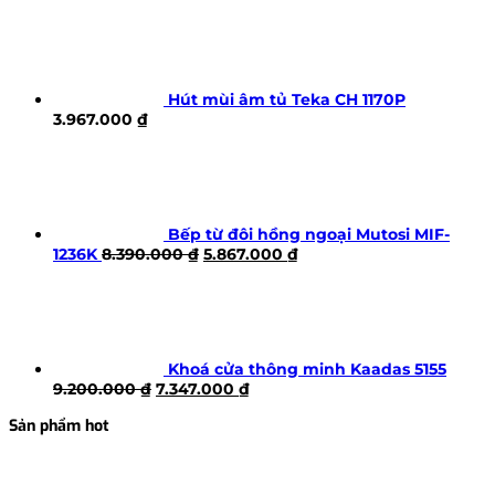
Hút mùi âm tủ Teka CH 1170P
3.967.000
₫
Bếp từ đôi hồng ngoại Mutosi MIF-
Giá
Giá
1236K
8.390.000
₫
5.867.000
₫
gốc
hiện
là:
tại
8.390.000 ₫.
là:
5.867.000 ₫.
Khoá cửa thông minh Kaadas 5155
Giá
Giá
9.200.000
₫
7.347.000
₫
gốc
hiện
Sản phẩm hot
là:
tại
9.200.000 ₫.
là:
7.347.000 ₫.