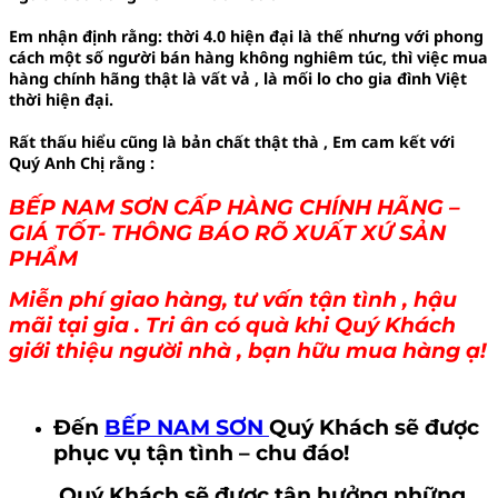
Em nhận định rằng: thời 4.0 hiện đại là thế nhưng với phong
cách một số người bán hàng không nghiêm túc, thì việc mua
hàng chính hãng thật là vất vả , là mối lo cho gia đình Việt
thời hiện đại.
Rất thấu hiểu cũng là bản chất thật thà , Em cam kết với
Quý Anh Chị rằng :
BẾP NAM SƠN CẤP HÀNG CHÍNH HÃNG –
GIÁ TỐT- THÔNG BÁO RÕ XUẤT XỨ SẢN
PHẨM
Miễn phí giao hàng, tư vấn tận tình , hậu
mãi tại gia . Tri ân có quà khi Quý Khách
giới thiệu người nhà , bạn hữu mua hàng ạ!
Đến
BẾP NAM SƠN
Quý Khách sẽ được
phục vụ tận tình – chu đáo!
Quý Khách sẽ được tận hưởng những