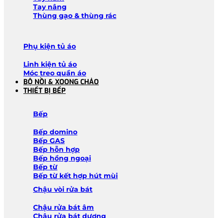
Tay nâng
Thùng gạo & thùng rác
Phụ kiện tủ áo
Linh kiện tủ áo
Móc treo quần áo
BỘ NỒI & XOONG CHẢO
THIẾT BỊ BẾP
Bếp
Bếp domino
Bếp GAS
Bếp hỗn hợp
Bếp hồng ngoại
Bếp từ
Bếp từ kết hợp hút mùi
Chậu vòi rửa bát
Chậu rửa bát âm
Chậu rửa bát dương