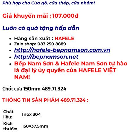
Phù hợp cho Cửa gỗ, cửa thép, cửa nhôm!
Giá khuyến mãi : 107.000đ
Luôn có quà tặng hấp dẫn
Hãng sản xuất :
HAFELE
Zalo shop: 083 250 8889
http://hafele-bepnamson.com.vn
http://bepnamson.net
Bếp Nam Sơn & Hafele Nam Sơn tự hào
là đại lý ủy quyền của HAFELE VIỆT
NAM!
Chốt cửa 150mm 489.71.324
THÔNG TIN SẢN PHẨM 489.71.324 :
Chất
Inox 304
liệu:
Kích
150×37.5mm
thước: