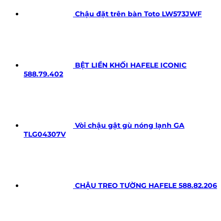
Chậu đặt trên bàn Toto LW573JWF
BỆT LIỀN KHỐI HAFELE ICONIC
588.79.402
Vòi chậu gật gù nóng lạnh GA
TLG04307V
CHẬU TREO TƯỜNG HAFELE 588.82.206