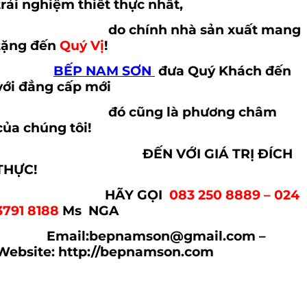
trải nghiệm thiết thực nhất,
do chính nhà sản xuất mang
tặng đến
Quý Vị
!
BẾP NAM SƠN
đưa Quý Khách đến
với đẳng cấp mới
đó cũng là phương châm
của chúng tôi!
ĐẾN VỚI GIÁ TRỊ ĐÍCH
THỰC!
HÃY GỌI
083 250 8889 – 024
3791 8188
Ms NGA
Email:bepnamson@gmail.com –
Website: http://bepnamson.com