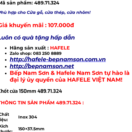
Mã sản phẩm: 489.71.324
Phù hợp cho Cửa gỗ, cửa thép, cửa nhôm!
Giá khuyến mãi : 107.000đ
Luôn có quà tặng hấp dẫn
Hãng sản xuất :
HAFELE
Zalo shop: 083 250 8889
http://hafele-bepnamson.com.vn
http://bepnamson.net
Bếp Nam Sơn & Hafele Nam Sơn tự hào là
đại lý ủy quyền của HAFELE VIỆT NAM!
Chốt cửa 150mm 489.71.324
THÔNG TIN SẢN PHẨM 489.71.324 :
Chất
Inox 304
liệu:
Kích
150×37.5mm
thước: