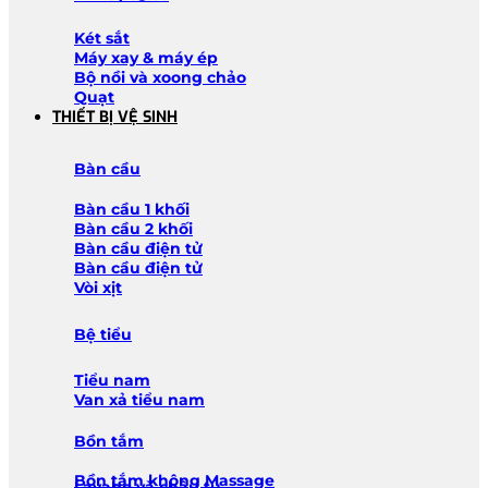
Két sắt
Máy xay & máy ép
Bộ nồi và xoong chảo
Quạt
THIẾT BỊ VỆ SINH
Bàn cầu
Bàn cầu 1 khối
Bàn cầu 2 khối
Bàn cầu điện tử
Bàn cầu điện tử
Vòi xịt
Bệ tiểu
Tiểu nam
Van xả tiểu nam
Bồn tắm
Bồn tắm không Massage
Lavabo và chậu tủ