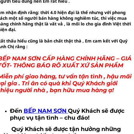
người tiêu dùng nên Em rất hiểu .
Em nhận định rằng: thời 4.0 hiện đại là thế nhưng với phong
cách một số người bán hàng không nghiêm túc, thì việc mua
àng chính hãng thật là vất vả , là mối lo cho gia đình Việt thời
iện đại.
Rất thấu hiểu cũng là bản chất thật thà , Em cam kết với Quý
Anh Chị rằng :
BẾP NAM SƠN CẤP HÀNG CHÍNH HÃNG – GIÁ
TỐT- THÔNG BÁO RÕ XUẤT XỨ SẢN PHẨM
Miễn phí giao hàng, tư vấn tận tình , hậu mãi
tại gia . Tri ân có quà khi Quý Khách giới
thiệu người nhà , bạn hữu mua hàng ạ!
Đến
BẾP NAM SƠN
Quý Khách sẽ được
phục vụ tận tình – chu đáo!
Quý Khách sẽ được tận hưởng những