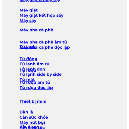
Máy giặt
Máy giặt kết hợp sấy
Máy sấy
Máy pha cà phê
Máy pha cà phê âm tủ
Tủ lạnh
Máy pha cà phê độc lập
Tủ đông
Tủ lạnh âm tủ
Tủ lạnh đơn
Tủ rượu
Tủ lạnh side by side
Tủ mát
Tủ rượu âm tủ
Tủ rượu độc lập
Thiết bị mini
Bàn là
Cân sức khỏe
Máy hút bụi
Gia dụng
Ấm siêu tốc