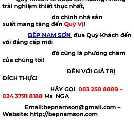
trải nghiệm thiết thực nhất,
do chính nhà sản
xuất mang tặng đến
Quý Vị
!
BẾP NAM SƠN
đưa Quý Khách đến
với đẳng cấp mới
đó cũng là phương châm
của chúng tôi!
ĐẾN VỚI GIÁ TRỊ
ĐÍCH THỰC!
HÃY GỌI
083 250 8889 –
024 3791 8188
Ms NGA
Email:bepnamson@gmail.com –
Website: http://bepnamson.com