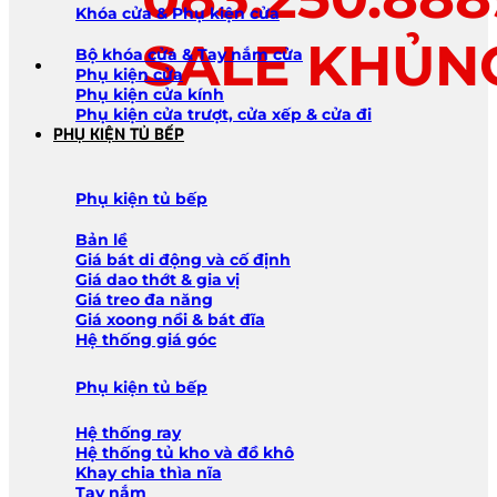
Khóa cửa & Phụ kiện cửa
SALE KHỦN
Bộ khóa cửa & Tay nắm cửa
Phụ kiện cửa
Phụ kiện cửa kính
Phụ kiện cửa trượt, cửa xếp & cửa đi
PHỤ KIỆN TỦ BẾP
Phụ kiện tủ bếp
Bản lề
Giá bát di động và cố định
Giá dao thớt & gia vị
Giá treo đa năng
Giá xoong nồi & bát đĩa
Hệ thống giá góc
Phụ kiện tủ bếp
Hệ thống ray
Hệ thống tủ kho và đồ khô
Khay chia thìa nĩa
Tay nắm