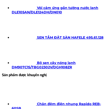
Vòi cảm ứng gắn tường nước lạnh
DLE105AN/DLE124DH/DN010
SEN TẮM ĐẶT SÀN HAFELE 495.61.128
Bộ sen cây nóng lạnh
DM907C1S/TBG02302V/DGH108ZR
Sản phẩm được khuyến nghị
Chăn đệm điện nhung Rapido REB-
60SB