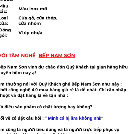
Màu
Màu inox mờ
sắc:
Loại
Cửa gỗ, cửa thép,
cửa:
cửa nhôm
Đóng
Vĩ ép nhựa
gói:
VỚI TÂM NGHỀ
BẾP NAM SƠN
Bếp Nam Sơn vinh dự chào đón Quý Khách tại gian hàng hữu
duyên hôm nay ạ!
Em thường nói với Quý Khách ghé Bếp Nam Sơn như này :
Thời công nghệ 4.0 mua hàng giá rẻ là dễ nhất. Chỉ cần nhấp
chuột và đặt hàng là về tận nhà :
Có điều sản phẩm có chất lượng hay không?
ối về có đặt câu hỏi : ”
Mình có bị lừa không nhỉ
!”
Em cũng là người tiêu dùng và là người trực tiếp phục vụ