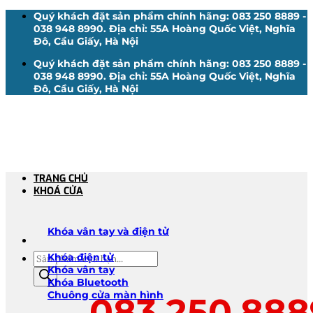
Bỏ
Quý khách đặt sản phẩm chính hãng: 083 250 8889 -
qua
038 948 8990. Địa chỉ: 55A Hoàng Quốc Việt, Nghĩa
nội
Đô, Cầu Giấy, Hà Nội
dung
Quý khách đặt sản phẩm chính hãng: 083 250 8889 -
038 948 8990. Địa chỉ: 55A Hoàng Quốc Việt, Nghĩa
Đô, Cầu Giấy, Hà Nội
TRANG CHỦ
KHOÁ CỬA
Khóa vân tay và điện tử
Tìm
Khóa điện tử
kiếm
Khóa vân tay
sản
Khóa Bluetooth
phẩm
Chuông cửa màn hình
083.250.888