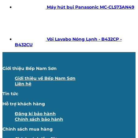
Máy hút bụi Panasonic MC-CL573AN49
Vòi Lavabo Nóng Lạnh - B432CP -
B432CU
Giới thiệu Bếp Nam Sơn
Giới thiệu về Bếp Nam Sơn
Liên hệ
Tin tức
Hỗ trợ khách hàng
Đăng kí bảo hành
Chính sách bảo hành
Chính sách mua hàng