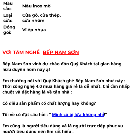
Màu
Màu inox mờ
sắc:
Loại
Cửa gỗ, cửa thép,
cửa:
cửa nhôm
Đóng
Vĩ ép nhựa
gói:
VỚI TÂM NGHỀ
BẾP NAM SƠN
Bếp Nam Sơn vinh dự chào đón Quý Khách tại gian hàng
hữu duyên hôm nay ạ!
Em thường nói với Quý Khách ghé Bếp Nam Sơn như này :
Thời công nghệ 4.0 mua hàng giá rẻ là dễ nhất. Chỉ cần nhấp
chuột và đặt hàng là về tận nhà :
Có điều sản phẩm có chất lượng hay không?
Tối về có đặt câu hỏi : ”
Mình có bị lừa không nhỉ
!”
Em cũng là người tiêu dùng và là người trực tiếp phục vụ
người tiêu dùng nên Em rất hiểu .