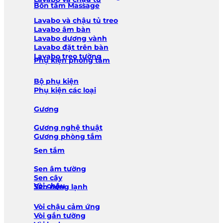
Bồn tắm Massage
Lavabo và chậu tủ treo
Lavabo âm bàn
Lavabo dương vành
Lavabo đặt trên bàn
Lavabo treo tường
Phụ kiện phòng tắm
Bộ phụ kiện
Phụ kiện các loại
Gương
Gương nghệ thuật
Gương phòng tắm
Sen tắm
Sen âm tường
Sen cây
Vòi chậu
Sen nóng lạnh
Vòi chậu cảm ứng
Vòi gắn tường