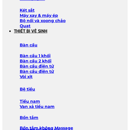
Két sắt
Máy xay & máy ép
Bộ nồi và xoong chảo
Quạt
THIẾT BỊ VỆ SINH
Bàn cầu
Bàn cầu 1 khối
Bàn cầu 2 khối
Bàn cầu điện tử
Bàn cầu điện tử
Vòi xịt
Bệ tiểu
Tiểu nam
Van xả tiểu nam
Bồn tắm
Bồn tắm không Massage
Lavabo và chậu tủ