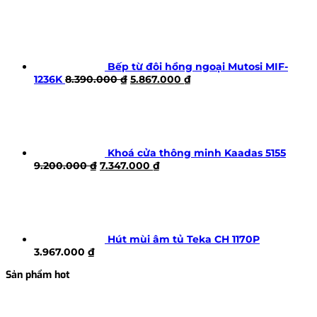
Bếp từ đôi hồng ngoại Mutosi MIF-
Giá
Giá
1236K
8.390.000
₫
5.867.000
₫
gốc
hiện
là:
tại
8.390.000 ₫.
là:
5.867.000 ₫.
Khoá cửa thông minh Kaadas 5155
Giá
Giá
9.200.000
₫
7.347.000
₫
gốc
hiện
là:
tại
9.200.000 ₫.
là:
7.347.000 ₫.
Hút mùi âm tủ Teka CH 1170P
3.967.000
₫
Sản phẩm hot