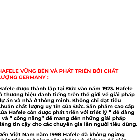
HAFELE VỮNG BỀN VÀ PHÁT TRIỂN BỞI CHẤT
LƯỢNG GERMANY :
Hafele được thành lập tại Đức vào năm 1923. Hafele
là thương hiệu danh tiếng trên thế giới về giải pháp
dự án và nhà ở thông minh. Không chỉ đạt tiêu
chuẩn chất lượng uy tín của Đức. Sản phẩm cao cấp
của Hafele còn được phát triển với triết lý ” dễ dàng
” và ” công năng” để mang đến những giải pháp
đáng tin cậy cho các chuyên gia lẫn người tiêu dùng.
Đến Việt Nam năm 1998 Hafele đã không ngừng