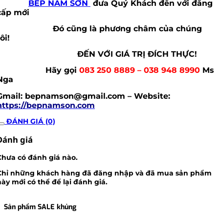
BẾP NAM SƠN
đưa Quý Khách đến với đẳng
cấp mới
Đó cũng là phương châm của chúng
tôi!
ĐẾN VỚI GIÁ TRỊ ĐÍCH THỰC!
Hãy gọi
083 250 8889 – 038 948 8990
Ms
Nga
Gmail: bepnamson@gmail.com – Website:
https://bepnamson.com
ĐÁNH GIÁ (0)
Đánh giá
Chưa có đánh giá nào.
Chỉ những khách hàng đã đăng nhập và đã mua sản phẩm
này mới có thể để lại đánh giá.
Sản phẩm SALE khủng