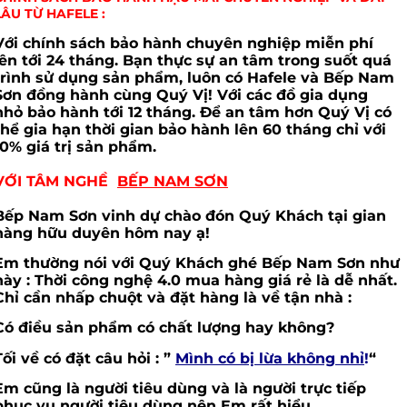
LÂU TỪ HAFELE :
Với chính sách bảo hành chuyên nghiệp miễn phí
lên tới 24 tháng. Bạn thực sự an tâm trong suốt quá
trình sử dụng sản phẩm, luôn có Hafele và Bếp Nam
Sơn đồng hành cùng Quý Vị! Với các đồ gia dụng
nhỏ bảo hành tới 12 tháng. Để an tâm hơn Quý Vị có
thể gia hạn thời gian bảo hành lên 60 tháng chỉ với
10% giá trị sản phẩm.
VỚI TÂM NGHỀ
BẾP NAM SƠN
Bếp Nam Sơn vinh dự chào đón Quý Khách tại gian
hàng hữu duyên hôm nay ạ!
Em thường nói với Quý Khách ghé Bếp Nam Sơn như
này : Thời công nghệ 4.0 mua hàng giá rẻ là dễ nhất.
Chỉ cần nhấp chuột và đặt hàng là về tận nhà :
Có điều sản phẩm có chất lượng hay không?
Tối về có đặt câu hỏi : ”
Mình có bị lừa không nhỉ
!
“
Em cũng là người tiêu dùng và là người trực tiếp
phục vụ người tiêu dùng nên Em rất hiểu .