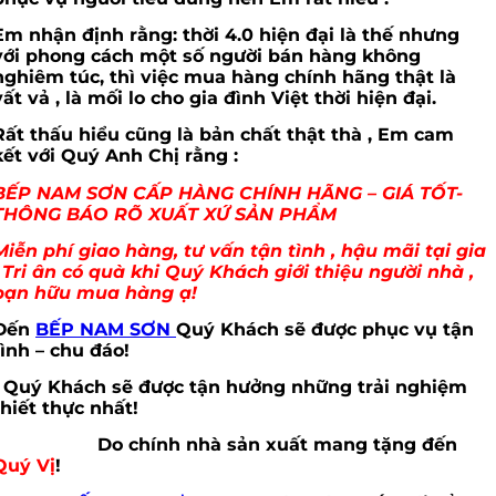
Em nhận định rằng: thời 4.0 hiện đại là thế nhưng
với phong cách một số người bán hàng không
nghiêm túc, thì việc mua hàng chính hãng thật là
vất vả , là mối lo cho gia đình Việt thời hiện đại.
Rất thấu hiểu cũng là bản chất thật thà , Em cam
kết với Quý Anh Chị rằng :
BẾP NAM SƠN CẤP HÀNG CHÍNH HÃNG – GIÁ TỐT-
THÔNG BÁO RÕ XUẤT XỨ SẢN PHẨM
Miễn phí giao hàng, tư vấn tận tình , hậu mãi tại gia
. Tri ân có quà khi Quý Khách giới thiệu người nhà ,
bạn hữu mua hàng ạ!
Đến
BẾP NAM SƠN
Quý Khách sẽ được phục vụ tận
tình – chu đáo!
Quý Khách sẽ được tận hưởng những trải nghiệm
thiết thực nhất!
Do chính nhà sản xuất mang tặng đến
Quý Vị
!