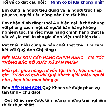
Tối về có đặt câu hỏi : ”
Mình có bị lừa không nhỉ
!
“
Em cũng là người tiêu dùng và là người trực tiếp
phục vụ người tiêu dùng nên Em rất hiểu .
Em nhận định rằng: thời 4.0 hiện đại là thế nhưng
với phong cách một số người bán hàng không
nghiêm túc, thì việc mua hàng chính hãng thật là
vất vả , là mối lo cho gia đình Việt thời hiện đại.
Rất thấu hiểu cũng là bản chất thật thà , Em cam
kết với Quý Anh Chị rằng :
BẾP NAM SƠN CẤP HÀNG CHÍNH HÃNG – GIÁ TỐT-
THÔNG BÁO RÕ XUẤT XỨ SẢN PHẨM
Miễn phí giao hàng, tư vấn tận tình , hậu mãi tại
gia . Tri ân có quà khi Quý Khách giới thiệu người
nhà , bạn hữu mua hàng ạ!
Đến
BẾP NAM SƠN
Quý Khách sẽ được phục vụ
tận tình – chu đáo!
Quý Khách sẽ được tận hưởng những trải nghiệm
thiết thực nhất!