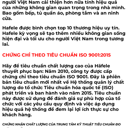
người Việt Nam cải thiện hơn nữa tính hiệu quả
của những không gian quan trọng trong nhà mình.
Bao gồm bếp, tủ quần áo, phòng tắm và an ninh
cửa.
Hafele được bình chọn top 10 thương hiệu uy tín.
Hafele kỳ vọng sẽ tạo thêm nhiều không gian sống
hiện đại và tối ưu cho người Việt Nam trong tương
lai.
CHỨNG CHỈ THEO TIÊU CHUẨN ISO 9001:2015
Hãy để tiêu chuẩn chất lượng cao của Häfele
thuyết phục bạn: Năm 2010, công ty được cấp
chứng chỉ theo tiêu chuẩn ISO 9001. Đây là phiên
bản tiêu chuẩn mới nhất về Hệ thống quản lý chất
lượng do tổ chức Tiêu chuẩn hóa quốc tế (ISO)
phát triển và ban hành vào năm 2015. Tiêu chuẩn
này được sử dụng để đánh giá sự phù hợp của tổ
chức với các yêu cầu quy định và việc áp dụng
hiệu quả hệ thống để đem lại lợi ích thực sự cho
khách hàng.
CHỨNG NHẬN CHẤT LƯỢNG CỦA TRUNG TÂM KỸ THUẬT TIÊU CHUẨN ĐO