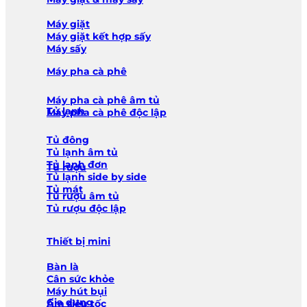
Máy giặt
Máy giặt kết hợp sấy
Máy sấy
Máy pha cà phê
Máy pha cà phê âm tủ
Tủ lạnh
Máy pha cà phê độc lập
Tủ đông
Tủ lạnh âm tủ
Tủ lạnh đơn
Tủ rượu
Tủ lạnh side by side
Tủ mát
Tủ rượu âm tủ
Tủ rượu độc lập
Thiết bị mini
Bàn là
Cân sức khỏe
Máy hút bụi
Gia dụng
Ấm siêu tốc