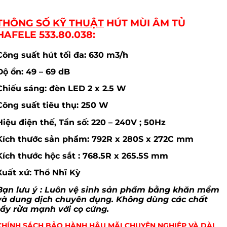
THÔNG SỐ KỸ THUẬT
HÚT MÙI ÂM TỦ
HAFELE 533.80.038:
Công suất hút tối đa: 630 m3/h
Độ ồn: 49 – 69 dB
Chiếu sáng: đèn LED 2 x 2.5 W
Công suất tiêu thụ: 250 W
Hiệu điện thế, Tần số: 220 – 240V ; 50Hz
Kích thước sản phẩm: 792R x 280S x 272C mm
Kích thước hộc sắt : 768.5R x 265.5S mm
Xuất xứ: Thổ Nhĩ Kỳ
Bạn lưu ý : Luôn vệ sinh sản phẩm bằng khăn mềm
và dung dịch chuyên dụng. Không dùng các chất
tẩy rửa mạnh với cọ cứng.
CHÍNH SÁCH BẢO HÀNH HẬU MÃI CHUYÊN NGHIỆP VÀ DÀI