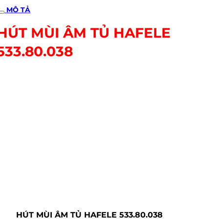
MÔ TẢ
HÚT MÙI ÂM TỦ HAFELE
533.80.038
HÚT MÙI ÂM TỦ HAFELE 533.80.038