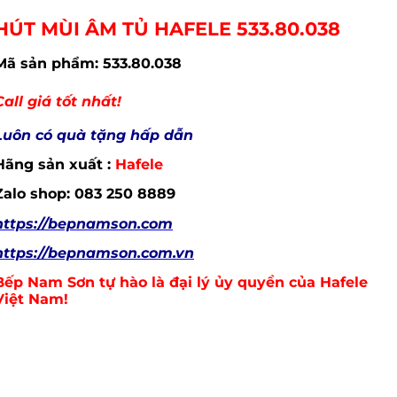
HÚT MÙI ÂM TỦ HAFELE 533.80.038
Mã sản phẩm: 533.80.038
Call giá tốt nhất!
Luôn có quà tặng hấp dẫn
Hãng sản xuất :
Hafele
Zalo shop: 083 250 8889
https://bepnamson.com
https://bepnamson.com.vn
Bếp Nam Sơn tự hào là đại lý ủy quyền của Hafele
Việt Nam!