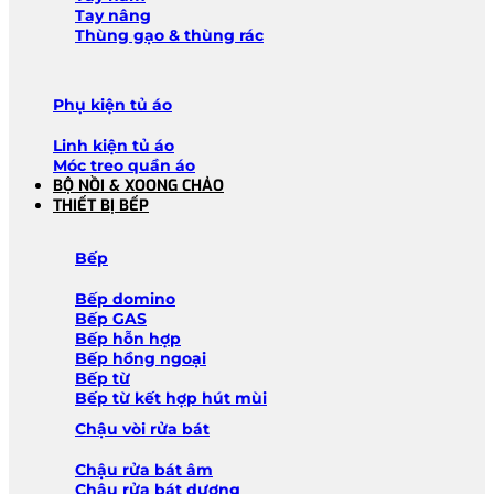
Tay nâng
Thùng gạo & thùng rác
Phụ kiện tủ áo
Linh kiện tủ áo
Móc treo quần áo
BỘ NỒI & XOONG CHẢO
THIẾT BỊ BẾP
Bếp
Bếp domino
Bếp GAS
Bếp hỗn hợp
Bếp hồng ngoại
Bếp từ
Bếp từ kết hợp hút mùi
Chậu vòi rửa bát
Chậu rửa bát âm
Chậu rửa bát dương