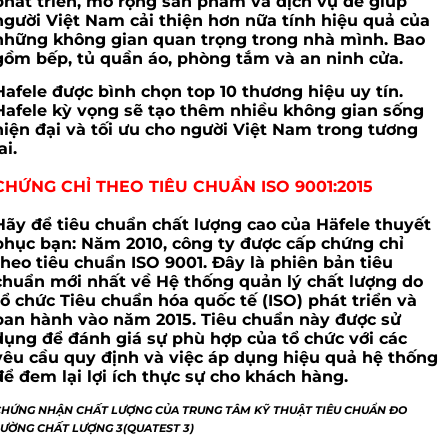
phát triển, mở rộng sản phẩm và dịch vụ để giúp
người Việt Nam cải thiện hơn nữa tính hiệu quả của
những không gian quan trọng trong nhà mình. Bao
gồm bếp, tủ quần áo, phòng tắm và an ninh cửa.
Hafele được bình chọn top 10 thương hiệu uy tín.
Hafele kỳ vọng sẽ tạo thêm nhiều không gian sống
hiện đại và tối ưu cho người Việt Nam trong tương
ai.
CHỨNG CHỈ THEO TIÊU CHUẨN ISO 9001:2015
Hãy để tiêu chuẩn chất lượng cao của Häfele thuyết
phục bạn: Năm 2010, công ty được cấp chứng chỉ
theo tiêu chuẩn ISO 9001. Đây là phiên bản tiêu
chuẩn mới nhất về Hệ thống quản lý chất lượng do
tổ chức Tiêu chuẩn hóa quốc tế (ISO) phát triển và
ban hành vào năm 2015. Tiêu chuẩn này được sử
dụng để đánh giá sự phù hợp của tổ chức với các
yêu cầu quy định và việc áp dụng hiệu quả hệ thống
để đem lại lợi ích thực sự cho khách hàng.
CHỨNG NHẬN CHẤT LƯỢNG CỦA TRUNG TÂM KỸ THUẬT TIÊU CHUẨN ĐO
LƯỜNG CHẤT LƯỢNG 3(QUATEST 3)