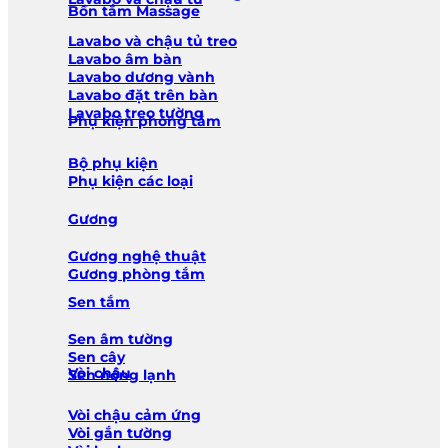
Bồn tắm Massage
Lavabo và chậu tủ treo
Lavabo âm bàn
Lavabo dương vành
Lavabo đặt trên bàn
Lavabo treo tường
Phụ kiện phòng tắm
Bộ phụ kiện
Phụ kiện các loại
Gương
Gương nghệ thuật
Gương phòng tắm
Sen tắm
Sen âm tường
Sen cây
Vòi chậu
Sen nóng lạnh
Vòi chậu cảm ứng
Vòi gắn tường