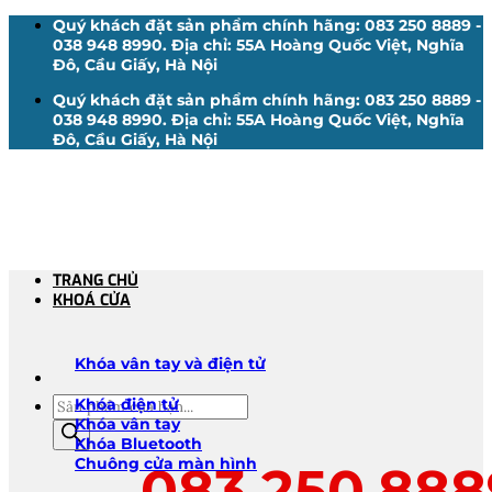
Bỏ
Quý khách đặt sản phẩm chính hãng: 083 250 8889 -
qua
038 948 8990. Địa chỉ: 55A Hoàng Quốc Việt, Nghĩa
nội
Đô, Cầu Giấy, Hà Nội
dung
Quý khách đặt sản phẩm chính hãng: 083 250 8889 -
038 948 8990. Địa chỉ: 55A Hoàng Quốc Việt, Nghĩa
Đô, Cầu Giấy, Hà Nội
TRANG CHỦ
KHOÁ CỬA
Khóa vân tay và điện tử
Tìm
Khóa điện tử
kiếm
Khóa vân tay
sản
Khóa Bluetooth
phẩm
Chuông cửa màn hình
083.250.888