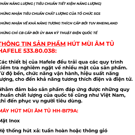
HÃN NĂNG LƯỢNG ( TIÊU CHUẨN TIẾT KIỆM NĂNG LƯỢNG)
CHỨNG NHẬN TIÊU CHUẨN CHẤT LƯỢNG CỦA TỔ CHỨC SGS
CHỨNG NHẬN VỀ KHẢ NĂNG TƯƠNG THÍCH CẤP BỞI TUV RHEINLAND
HỨNG CHỈ CB CẤP BỞI ỦY BAN KỸ THUẬT ĐIỆN QUỐC TẾ
THÔNG TIN SẢN PHẨM
HÚT MÙI ÂM TỦ
HAFELE 533.80.038
:
Các thiết bị của Hafele đều trải qua các quy trình
kiểm tra nghiêm ngặt về nhiều mặt của sản phẩm.
Từ độ bền, chức năng vận hành, hiệu suất năng
lượng, cho đến khả năng tương thích điện và điện tử.
Nhằm đảm bảo sản phẩm đáp ứng được những quy
chuẩn chất lượng của quốc tế cũng như Việt Nam,
khi đến phục vụ người tiêu dùng.
MÁY HÚT MÙI ÂM TỦ HH-BI79A:
Mặt Inox
Hệ thống hút xả: tuần hoàn hoặc thông gió