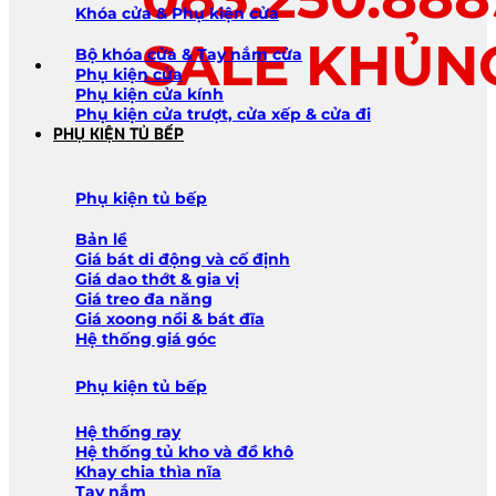
Khóa cửa & Phụ kiện cửa
SALE KHỦN
Bộ khóa cửa & Tay nắm cửa
Phụ kiện cửa
Phụ kiện cửa kính
Phụ kiện cửa trượt, cửa xếp & cửa đi
PHỤ KIỆN TỦ BẾP
Phụ kiện tủ bếp
Bản lề
Giá bát di động và cố định
Giá dao thớt & gia vị
Giá treo đa năng
Giá xoong nồi & bát đĩa
Hệ thống giá góc
Phụ kiện tủ bếp
Hệ thống ray
Hệ thống tủ kho và đồ khô
Khay chia thìa nĩa
Tay nắm