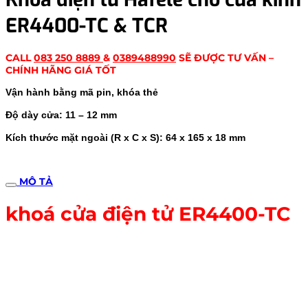
ER4400-TC & TCR
CALL
083 250 8889
&
0389488990
SẼ ĐƯỢC TƯ VẤN –
CHÍNH HÃNG GIÁ TỐT
Vận hành bằng mã pin, khóa thẻ
Độ dày cửa: 11 – 12 mm
Kích thước mặt ngoài (R x C x S): 64 x 165 x 18 mm
MÔ TẢ
khoá cửa điện tử ER4400-TC