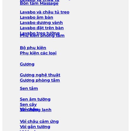
Bồn tắm Massage
Lavabo và chậu tủ treo
Lavabo âm bàn
Lavabo dương vành
Lavabo đặt trên bàn
Lavabo treo tường
Phụ kiện phòng tắm
Bộ phụ kiện
Phụ kiện các loại
Gương
Gương nghệ thuật
Gương phòng tắm
Sen tắm
Sen âm tường
Sen cây
Vòi chậu
Sen nóng lạnh
Vòi chậu cảm ứng
Vòi gắn tường