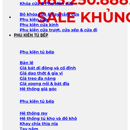
Khóa cửa & Phụ kiện cửa
SALE KHỦN
Bộ khóa cửa & Tay nắm cửa
Phụ kiện cửa
Phụ kiện cửa kính
Phụ kiện cửa trượt, cửa xếp & cửa đi
PHỤ KIỆN TỦ BẾP
Phụ kiện tủ bếp
Bản lề
Giá bát di động và cố định
Giá dao thớt & gia vị
Giá treo đa năng
Giá xoong nồi & bát đĩa
Hệ thống giá góc
Phụ kiện tủ bếp
Hệ thống ray
Hệ thống tủ kho và đồ khô
Khay chia thìa nĩa
Tay nắm