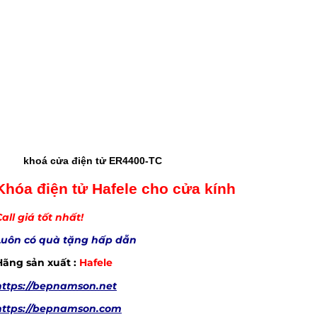
khoá cửa điện tử ER4400-TC
Khóa điện tử Hafele cho cửa kính
all giá tốt nhất!
Luôn có quà tặng hấp dẫn
Hãng sản xuất :
Hafele
https://bepnamson.net
https://bepnamson.com