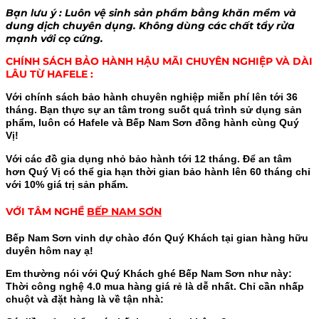
Bạn lưu ý : Luôn vệ sinh sản phẩm bằng khăn mềm và
dung dịch chuyên dụng. Không dùng các chất tẩy rửa
mạnh với cọ cứng.
CHÍNH SÁCH BẢO HÀNH HẬU MÃI CHUYÊN NGHIỆP VÀ DÀI
LÂU TỪ HAFELE :
Với chính sách bảo hành chuyên nghiệp miễn phí lên tới 36
tháng. Bạn thực sự an tâm trong suốt quá trình sử dụng sản
phẩm, luôn có Hafele và Bếp Nam Sơn đồng hành cùng Quý
Vị!
Với các đồ gia dụng nhỏ bảo hành tới 12 tháng. Để an tâm
hơn Quý Vị có thể gia hạn thời gian bảo hành lên 60 tháng chỉ
với 10% giá trị sản phẩm.
VỚI TÂM NGHỀ
BẾP NAM SƠN
Bếp Nam Sơn vinh dự chào đón Quý Khách tại gian hàng hữu
duyên hôm nay ạ!
Em thường nói với Quý Khách ghé Bếp Nam Sơn như này:
Thời công nghệ 4.0 mua hàng giá rẻ là dễ nhất. Chỉ cần nhấp
chuột và đặt hàng là về tận nhà: