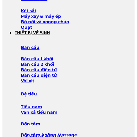
Két sắt
Máy xay & máy ép
Bộ nồi và xoong chảo
Quạt
THIẾT BỊ VỆ SINH
Bàn cầu
Bàn cầu 1 khối
Bàn cầu 2 khối
Bàn cầu điện tử
Bàn cầu điện tử
Vòi xịt
Bệ tiểu
Tiểu nam
Van xả tiểu nam
Bồn tắm
Bồn tắm không Massage
Lavabo và chậu tủ