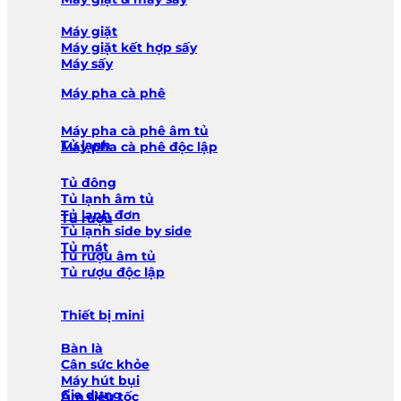
Máy giặt
Máy giặt kết hợp sấy
Máy sấy
Máy pha cà phê
Máy pha cà phê âm tủ
Tủ lạnh
Máy pha cà phê độc lập
Tủ đông
Tủ lạnh âm tủ
Tủ lạnh đơn
Tủ rượu
Tủ lạnh side by side
Tủ mát
Tủ rượu âm tủ
Tủ rượu độc lập
Thiết bị mini
Bàn là
Cân sức khỏe
Máy hút bụi
Gia dụng
Ấm siêu tốc