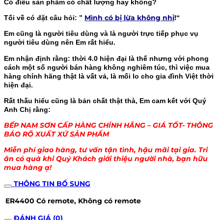
Có điều sản phẩm có chất lượng hay không?
Mình có bị lừa không nhỉ
!
Tối về có đặt câu hỏi: ”
“
Em cũng là người tiêu dùng và là người trực tiếp phục vụ
người tiêu dùng nên Em rất hiểu.
Em nhận định rằng: thời 4.0 hiện đại là thế nhưng với phong
cách một số người bán hàng không nghiêm túc, thì việc mua
hàng chính hãng thật là vất vả, là mối lo cho gia đình Việt thời
hiện đại.
Rất thấu hiểu cũng là bản chất thật thà, Em cam kết với Quý
Anh Chị rằng:
BẾP NAM SƠN CẤP HÀNG CHÍNH HÃNG – GIÁ TỐT- THÔNG
BÁO RÕ XUẤT XỨ SẢN PHẨM
Miễn phí giao hàng, tư vấn tận tình, hậu mãi tại gia. Tri
ân có quà khi Quý Khách giới thiệu người nhà, bạn hữu
mua hàng ạ!
THÔNG TIN BỔ SUNG
ER4400
Có remote, Không có remote
ĐÁNH GIÁ (0)