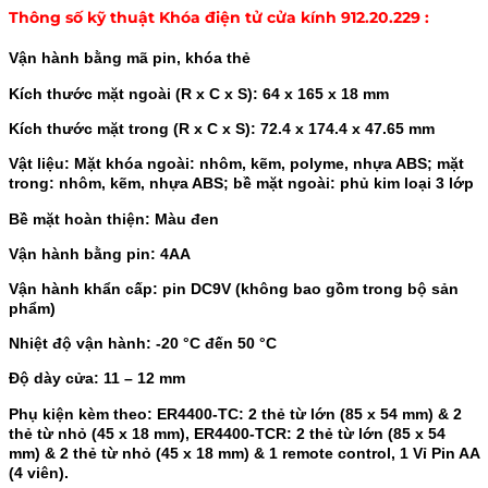
Thông số kỹ thuật
Khóa điện tử cửa kính 912.20.229
:
Vận hành bằng mã pin, khóa thẻ
Kích thước mặt ngoài (R x C x S): 64 x 165 x 18 mm
Kích thước mặt trong (R x C x S): 72.4 x 174.4 x 47.65 mm
Vật liệu: Mặt khóa ngoài: nhôm, kẽm, polyme, nhựa ABS; mặt
trong: nhôm, kẽm, nhựa ABS; bề mặt ngoài: phủ kim loại 3 lớp
Bề mặt hoàn thiện: Màu đen
Vận hành bằng pin: 4AA
Vận hành khẩn cấp: pin DC9V (không bao gồm trong bộ sản
phẩm)
Nhiệt độ vận hành: -20 °C đến 50 °C
Độ dày cửa: 11 – 12 mm
Phụ kiện kèm theo: ER4400-TC: 2 thẻ từ lớn (85 x 54 mm) & 2
thẻ từ nhỏ (45 x 18 mm), ER4400-TCR: 2 thẻ từ lớn (85 x 54
mm) & 2 thẻ từ nhỏ (45 x 18 mm) & 1 remote control, 1 Vỉ Pin AA
(4 viên).