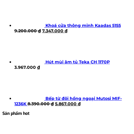
Khoá cửa thông minh Kaadas 5155
Giá
Giá
9.200.000
₫
7.347.000
₫
gốc
hiện
là:
tại
9.200.000 ₫.
là:
7.347.000 ₫.
Hút mùi âm tủ Teka CH 1170P
3.967.000
₫
Bếp từ đôi hồng ngoại Mutosi MIF-
Giá
Giá
1236K
8.390.000
₫
5.867.000
₫
gốc
hiện
Sản phẩm hot
là:
tại
8.390.000 ₫.
là:
5.867.000 ₫.