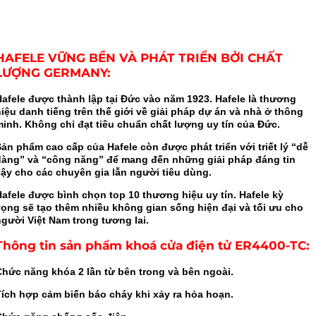
HAFELE VỮNG BỀN VÀ PHÁT TRIỂN BỞI CHẤT
LƯỢNG GERMANY:
Hafele được thành lập tại Đức vào năm 1923. Hafele là thương
iệu danh tiếng trên thế giới về giải pháp dự án và nhà ở thông
minh. Không chỉ đạt tiêu chuẩn chất lượng uy tín của Đức.
ản phẩm cao cấp của Hafele còn được phát triển với triết lý “dễ
dàng” và “công năng” để mang đến những giải pháp đáng tin
cậy cho các chuyên gia lẫn người tiêu dùng.
Hafele được bình chọn top 10 thương hiệu uy tín. Hafele kỳ
vọng sẽ tạo thêm nhiều không gian sống hiện đại và tối ưu cho
người Việt Nam trong tương lai.
Thông tin sản phẩm khoá cửa điện tử ER4400-TC
:
Chức năng khóa 2 lần từ bên trong và bên ngoài.
Tích hợp cảm biến báo cháy khi xảy ra hỏa hoạn.