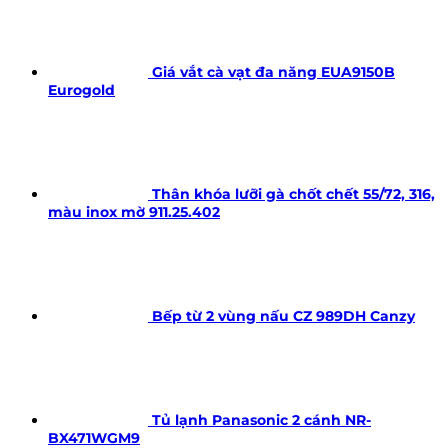
Giá vắt cà vạt đa năng EUA9150B
Eurogold
Thân khóa lưỡi gà chốt chết 55/72, 316,
màu inox mờ 911.25.402
Bếp từ 2 vùng nấu CZ 989DH Canzy
Tủ lạnh Panasonic 2 cánh NR-
BX471WGM9