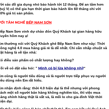
Với các đồ gia dụng nhỏ bảo hành tới 12 tháng. Để an tâm hơn
uý Vị có thể gia hạn thời gian bảo hành lên 60 tháng chỉ với
0% giá trị sản phẩm.
VỚI TÂM NGHỀ
BẾP NAM SƠN
Bếp Nam Sơn vinh dự chào đón Quý Khách tại gian hàng hữu
duyên hôm nay ạ!
Em thường nói với Quý Khách ghé Bếp Nam Sơn như này: Thời
công nghệ 4.0 mua hàng giá rẻ là dễ nhất. Chỉ cần nhấp chuột và
ặt hàng là về tận nhà:
Có điều sản phẩm có chất lượng hay không?
Mình có bị lừa không nhỉ
!
ối về có đặt câu hỏi: ”
“
Em cũng là người tiêu dùng và là người trực tiếp phục vụ người
iêu dùng nên Em rất hiểu.
Em nhận định rằng: thời 4.0 hiện đại là thế nhưng với phong
cách một số người bán hàng không nghiêm túc, thì việc mua
àng chính hãng thật là vất vả, là mối lo cho gia đình Việt thời
iện đại.