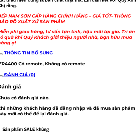
Rất thấu hiểu cũng là bản chất thật thà, Em cam kết với Quý Anh
hị rằng:
BẾP NAM SƠN CẤP HÀNG CHÍNH HÃNG – GIÁ TỐT- THÔNG
BÁO RÕ XUẤT XỨ SẢN PHẨM
Miễn phí giao hàng, tư vấn tận tình, hậu mãi tại gia. Tri ân
có quà khi Quý Khách giới thiệu người nhà, bạn hữu mua
hàng ạ!
THÔNG TIN BỔ SUNG
ER4400
Có remote, Không có remote
ĐÁNH GIÁ (0)
Đánh giá
Chưa có đánh giá nào.
Chỉ những khách hàng đã đăng nhập và đã mua sản phẩm
này mới có thể để lại đánh giá.
Sản phẩm SALE khủng