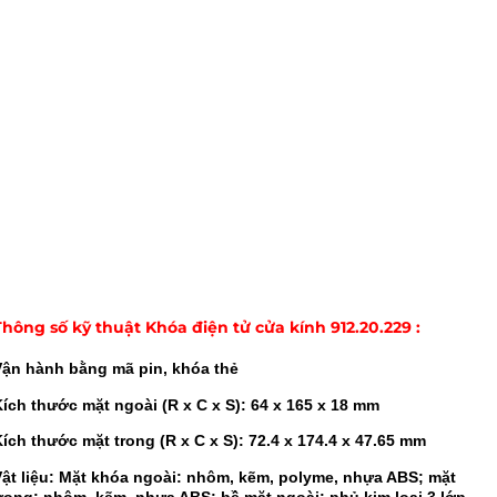
Thông số kỹ thuật
Khóa điện tử cửa kính 912.20.229
:
Vận hành bằng mã pin, khóa thẻ
ích thước mặt ngoài (R x C x S): 64 x 165 x 18 mm
ích thước mặt trong (R x C x S): 72.4 x 174.4 x 47.65 mm
Vật liệu: Mặt khóa ngoài: nhôm, kẽm, polyme, nhựa ABS; mặt
trong: nhôm, kẽm, nhựa ABS; bề mặt ngoài: phủ kim loại 3 lớp