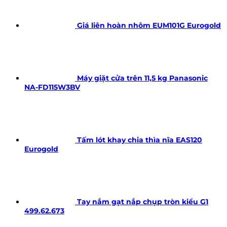
Giá liên hoàn nhôm EUM101G Eurogold
Máy giặt cửa trên 11,5 kg Panasonic
NA-FD115W3BV
Tấm lót khay chia thìa nĩa EAS120
Eurogold
Tay nắm gạt nắp chụp tròn kiểu G1
499.62.673