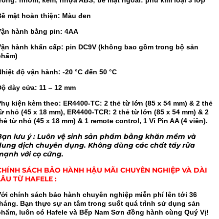
Bề mặt hoàn thiện: Màu đen
Vận hành bằng pin: 4AA
Vận hành khẩn cấp: pin DC9V (không bao gồm trong bộ sản
phẩm)
Nhiệt độ vận hành: -20 °C đến 50 °C
Độ dày cửa: 11 – 12 mm
Phụ kiện kèm theo: ER4400-TC: 2 thẻ từ lớn (85 x 54 mm) & 2 thẻ
ừ nhỏ (45 x 18 mm), ER4400-TCR: 2 thẻ từ lớn (85 x 54 mm) & 2
hẻ từ nhỏ (45 x 18 mm) & 1 remote control, 1 Vỉ Pin AA (4 viên).
Bạn lưu ý : Luôn vệ sinh sản phẩm bằng khăn mềm và
dung dịch chuyên dụng. Không dùng các chất tẩy rửa
mạnh với cọ cứng.
CHÍNH SÁCH BẢO HÀNH HẬU MÃI CHUYÊN NGHIỆP VÀ DÀI
LÂU TỪ HAFELE :
Với chính sách bảo hành chuyên nghiệp miễn phí lên tới 36
tháng. Bạn thực sự an tâm trong suốt quá trình sử dụng sản
phẩm, luôn có Hafele và Bếp Nam Sơn đồng hành cùng Quý Vị!