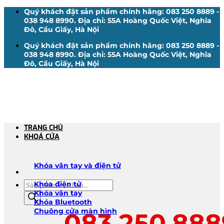
Bỏ
Quý khách đặt sản phẩm chính hãng: 083 250 8889 -
qua
038 948 8990. Địa chỉ: 55A Hoàng Quốc Việt, Nghĩa
nội
Đô, Cầu Giấy, Hà Nội
dung
Quý khách đặt sản phẩm chính hãng: 083 250 8889 -
038 948 8990. Địa chỉ: 55A Hoàng Quốc Việt, Nghĩa
Đô, Cầu Giấy, Hà Nội
TRANG CHỦ
KHOÁ CỬA
Khóa vân tay và điện tử
Tìm
Khóa điện tử
kiếm
Khóa vân tay
sản
Khóa Bluetooth
phẩm
Chuông cửa màn hình
083.250.888