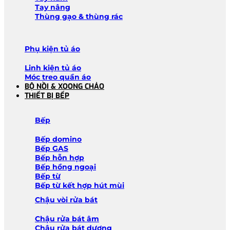
Tay nâng
Thùng gạo & thùng rác
Phụ kiện tủ áo
Linh kiện tủ áo
Móc treo quần áo
BỘ NỒI & XOONG CHẢO
THIẾT BỊ BẾP
Bếp
Bếp domino
Bếp GAS
Bếp hỗn hợp
Bếp hồng ngoại
Bếp từ
Bếp từ kết hợp hút mùi
Chậu vòi rửa bát
Chậu rửa bát âm
Chậu rửa bát dương