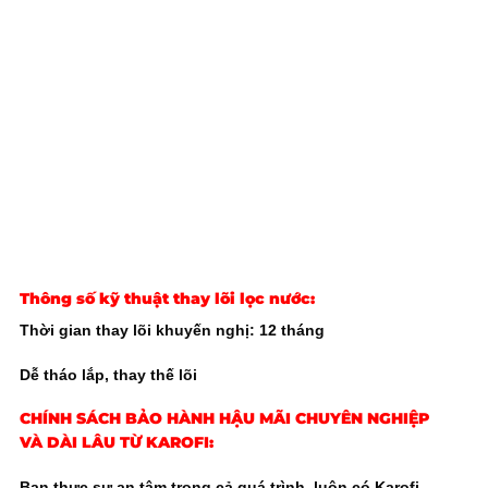
Thông số kỹ thuật
thay lõi lọc nước
:
Thời gian thay lõi khuyến nghị: 12 tháng
Dễ tháo lắp, thay thế lõi
CHÍNH SÁCH BẢO HÀNH HẬU MÃI CHUYÊN NGHIỆP
VÀ DÀI LÂU TỪ KAROFI:
Bạn thực sự an tâm trong cả quá trình, luôn có Karofi