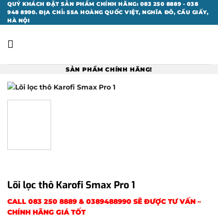
Bỏ
QUÝ KHÁCH ĐẶT SẢN PHẨM CHÍNH HÃNG: 083 250 8889 - 038
948 8990. ĐỊA CHỈ: 55A HOÀNG QUỐC VIỆT, NGHĨA ĐÔ, CẦU GIẤY,
qua
HÀ NỘI
nội
dung
SẢN PHẨM CHÍNH HÃNG!
Lõi lọc thô Karofi Smax Pro 1
CALL
083 250 8889
&
0389488990
SẼ ĐƯỢC TƯ VẤN –
CHÍNH HÃNG GIÁ TỐT