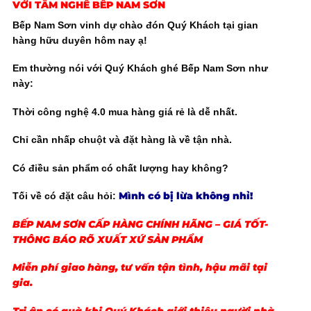
VỚI TÂM NGHỀ
BẾP NAM SƠN
Bếp Nam Sơn vinh dự chào đón Quý Khách tại gian
hàng hữu duyên hôm nay ạ!
Em thường nói với Quý Khách ghé Bếp Nam Sơn như
này:
Thời công nghệ 4.0 mua hàng giá rẻ là dễ nhất.
Chỉ cần nhấp chuột và đặt hàng là về tận nhà.
Có điều sản phẩm có chất lượng hay không?
Mình có bị lừa không nhỉ
!
Tối về có đặt câu hỏi:
BẾP NAM SƠN CẤP HÀNG CHÍNH HÃNG – GIÁ TỐT-
THÔNG BÁO RÕ XUẤT XỨ SẢN PHẨM
Miễn phí giao hàng, tư vấn tận tình, hậu mãi tại
gia.
Tri ân có quà khi Quý Khách giới thiệu người nhà,