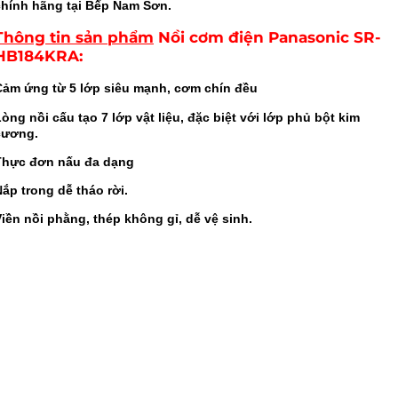
chính hãng tại Bếp Nam Sơn.
Thông tin sản phẩm
Nồi cơm điện Panasonic SR-
HB184KRA
:
Cảm ứng từ 5 lớp siêu mạnh, cơm chín đều
òng nồi cấu tạo 7 lớp vật liệu, đặc biệt với lớp phủ bột kim
cương.
Thực đơn nấu đa dạng
ắp trong dễ tháo rời.
iền nồi phằng, thép không gỉ, dễ vệ sinh.