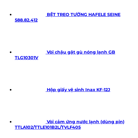
BỆT TREO TƯỜNG HAFELE SEINE
588.82.412
Vòi chậu gật gù nóng lạnh GB
TLG10301V
Hộp giấy vệ sinh Inax KF-12J
Vòi cảm ứng nước lạnh (dùng pin)
TTLA102/TTLE101B2L/TVLF405