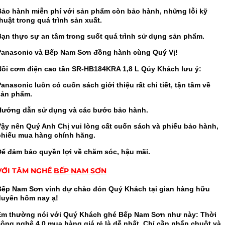
Bảo hành miễn phí với sản phẩm còn bảo hành, những lỗi kỹ
huật trong quá trình sản xuất.
Bạn thực sự an tâm trong suốt quá trình sử dụng sản phẩm.
Panasonic và Bếp Nam Sơn đồng hành cùng Quý Vị!
Nồi cơm điện cao tần SR-HB184KRA 1,8 L Qúy Khách lưu ý
:
anasonic luôn có cuốn sách giới thiệu rất chi tiết, tận tâm về
sản phẩm.
Hướng dẫn sử dụng và các bước bảo hành.
Vậy nên Quý Anh Chị vui lòng cất cuốn sách và phiếu bảo hành,
phiếu mua hàng chính hãng.
Để đảm bảo quyền lợi về chăm sóc, hậu mãi.
VỚI TÂM NGHỀ
BẾP NAM SƠN
Bếp Nam Sơn vinh dự chào đón Quý Khách tại gian hàng hữu
duyên hôm nay ạ!
Em thường nói với Quý Khách ghé Bếp Nam Sơn như này: Thời
công nghệ 4.0 mua hàng giá rẻ là dễ nhất. Chỉ cần nhấp chuột và