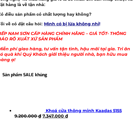
ặt hàng là về tận nhà:
Có điều sản phẩm có chất lượng hay không?
Mình có bị lừa không nhỉ
!
ối về có đặt câu hỏi:
BẾP NAM SƠN CẤP HÀNG CHÍNH HÃNG – GIÁ TỐT- THÔNG
BÁO RÕ XUẤT XỨ SẢN PHẨM
Miễn phí giao hàng, tư vấn tận tình, hậu mãi tại gia. Tri ân
có quà khi Quý Khách giới thiệu người nhà, bạn hữu mua
hàng ạ!
Sản phẩm SALE khủng
Khoá cửa thông minh Kaadas 5155
Giá
Giá
9.200.000
₫
7.347.000
₫
gốc
hiện
là:
tại
9.200.000 ₫.
là: