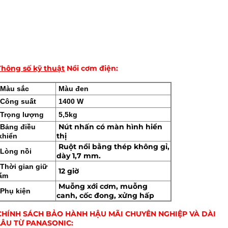
Thông số kỹ thuật
Nồi cơm điện
:
Màu sắc
Màu đen
Công suất
1400 W
Trọng lượng
5,5kg
Nút nhấn có màn hình hiển
Bảng điều
thị
khiển
Ruột nồi bằng thép không gỉ,
Lòng nồi
dày 1,7 mm.
Thời gian giữ
12 giờ
ấm
Muỗng xới cơm, muỗng
Phụ kiện
canh, cốc đong, xửng hấp
CHÍNH SÁCH BẢO HÀNH HẬU MÃI CHUYÊN NGHIỆP VÀ DÀI
LÂU TỪ PANASONIC: