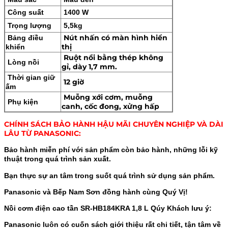
Công suất
1400 W
Trọng lượng
5,5kg
Nút nhấn có màn hình hiển
Bảng điều
thị
khiển
Ruột nồi bằng thép không
Lòng nồi
gỉ, dày 1,7 mm.
Thời gian giữ
12 giờ
ấm
Muỗng xới cơm, muỗng
Phụ kiện
canh, cốc đong, xửng hấp
CHÍNH SÁCH BẢO HÀNH HẬU MÃI CHUYÊN NGHIỆP VÀ DÀI
LÂU TỪ PANASONIC:
Bảo hành miễn phí với sản phẩm còn bảo hành, những lỗi kỹ
thuật trong quá trình sản xuất.
Bạn thực sự an tâm trong suốt quá trình sử dụng sản phẩm.
Panasonic và Bếp Nam Sơn đồng hành cùng Quý Vị!
Nồi cơm điện cao tần SR-HB184KRA 1,8 L Qúy Khách lưu ý
:
Panasonic luôn có cuốn sách giới thiệu rất chi tiết, tận tâm về