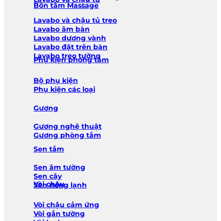
Bồn tắm Massage
Lavabo và chậu tủ treo
Lavabo âm bàn
Lavabo dương vành
Lavabo đặt trên bàn
Lavabo treo tường
Phụ kiện phòng tắm
Bộ phụ kiện
Phụ kiện các loại
Gương
Gương nghệ thuật
Gương phòng tắm
Sen tắm
Sen âm tường
Sen cây
Vòi chậu
Sen nóng lạnh
Vòi chậu cảm ứng
Vòi gắn tường