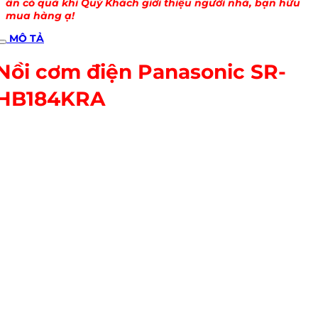
ân có quà khi Quý Khách giới thiệu người nhà, bạn hữu
mua hàng ạ!
MÔ TẢ
Nồi cơm điện Panasonic SR-
HB184KRA