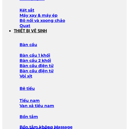
Két sắt
Máy xay & máy ép
Bộ nồi và xoong chảo
Quạt
THIẾT BỊ VỆ SINH
Bàn cầu
Bàn cầu 1 khối
Bàn cầu 2 khối
Bàn cầu điện tử
Bàn cầu điện tử
Vòi xịt
Bệ tiểu
Tiểu nam
Van xả tiểu nam
Bồn tắm
Bồn tắm không Massage
Lavabo và chậu tủ