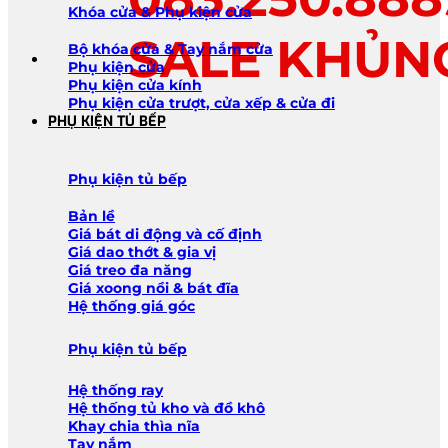
Khóa cửa & Phụ kiện cửa
SALE KHỦN
Bộ khóa cửa & Tay nắm cửa
Phụ kiện cửa
Phụ kiện cửa kính
Phụ kiện cửa trượt, cửa xếp & cửa đi
PHỤ KIỆN TỦ BẾP
Phụ kiện tủ bếp
Bản lề
Giá bát di động và cố định
Giá dao thớt & gia vị
Giá treo đa năng
Giá xoong nồi & bát đĩa
Hệ thống giá góc
Phụ kiện tủ bếp
Hệ thống ray
Hệ thống tủ kho và đồ khô
Khay chia thìa nĩa
Tay nắm