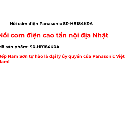
Nồi cơm điện Panasonic SR-HB184KRA
Nồi com điện cao tần nội địa Nhật
Mã sản phẩm: SR-HB184KRA
Bếp Nam Sơn tự hào là đại lý ủy quyền của Panasonic Việt
Nam!