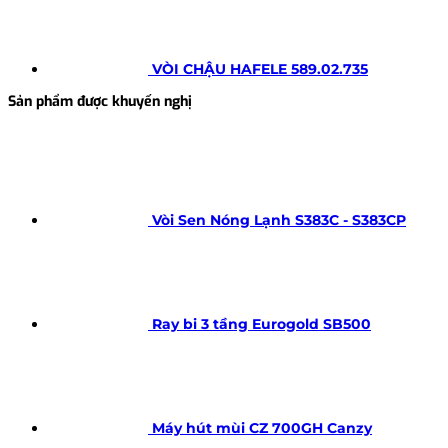
VÒI CHẬU HAFELE 589.02.735
Sản phẩm được khuyến nghị
Vòi Sen Nóng Lạnh S383C - S383CP
Ray bi 3 tầng Eurogold SB500
Máy hút mùi CZ 700GH Canzy