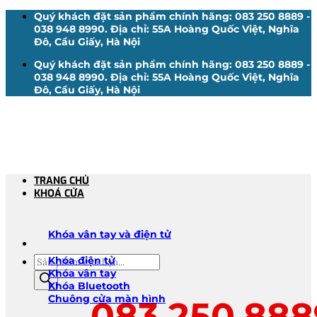
Bỏ
Quý khách đặt sản phẩm chính hãng: 083 250 8889 -
qua
038 948 8990. Địa chỉ: 55A Hoàng Quốc Việt, Nghĩa
nội
Đô, Cầu Giấy, Hà Nội
dung
Quý khách đặt sản phẩm chính hãng: 083 250 8889 -
038 948 8990. Địa chỉ: 55A Hoàng Quốc Việt, Nghĩa
Đô, Cầu Giấy, Hà Nội
TRANG CHỦ
KHOÁ CỬA
Khóa vân tay và điện tử
Tìm
Khóa điện tử
kiếm
Khóa vân tay
sản
Khóa Bluetooth
phẩm
Chuông cửa màn hình
083.250.888