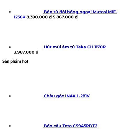
7.347.000 ₫.
Bếp từ đôi hồng ngoại Mutosi MIF-
Giá
Giá
1236K
8.390.000
₫
5.867.000
₫
gốc
hiện
là:
tại
8.390.000 ₫.
là:
5.867.000 ₫.
Hút mùi âm tủ Teka CH 1170P
3.967.000
₫
Sản phẩm hot
Chậu góc INAX L-281V
Bồn cầu Toto CS945PDT2