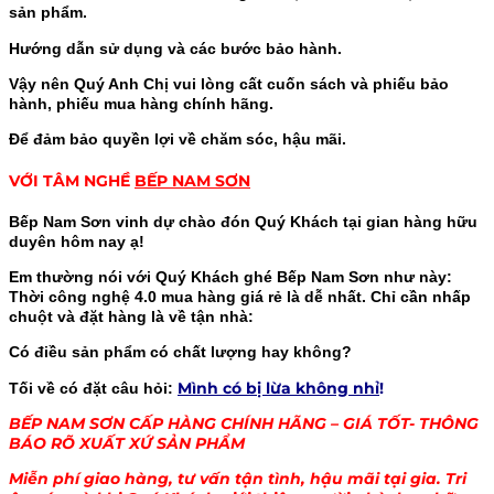
sản phẩm.
Hướng dẫn sử dụng và các bước bảo hành.
Vậy nên Quý Anh Chị vui lòng cất cuốn sách và phiếu bảo
hành, phiếu mua hàng chính hãng.
Để đảm bảo quyền lợi về chăm sóc, hậu mãi.
VỚI TÂM NGHỀ
BẾP NAM SƠN
Bếp Nam Sơn vinh dự chào đón Quý Khách tại gian hàng hữu
duyên hôm nay ạ!
Em thường nói với Quý Khách ghé Bếp Nam Sơn như này:
Thời công nghệ 4.0 mua hàng giá rẻ là dễ nhất. Chỉ cần nhấp
chuột và đặt hàng là về tận nhà:
Có điều sản phẩm có chất lượng hay không?
Mình có bị lừa không nhỉ
!
Tối về có đặt câu hỏi:
BẾP NAM SƠN CẤP HÀNG CHÍNH HÃNG – GIÁ TỐT- THÔNG
BÁO RÕ XUẤT XỨ SẢN PHẨM
Miễn phí giao hàng, tư vấn tận tình, hậu mãi tại gia. Tri