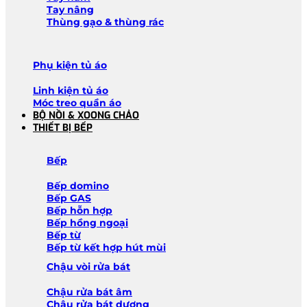
Tay nâng
Thùng gạo & thùng rác
Phụ kiện tủ áo
Linh kiện tủ áo
Móc treo quần áo
BỘ NỒI & XOONG CHẢO
THIẾT BỊ BẾP
Bếp
Bếp domino
Bếp GAS
Bếp hỗn hợp
Bếp hồng ngoại
Bếp từ
Bếp từ kết hợp hút mùi
Chậu vòi rửa bát
Chậu rửa bát âm
Chậu rửa bát dương