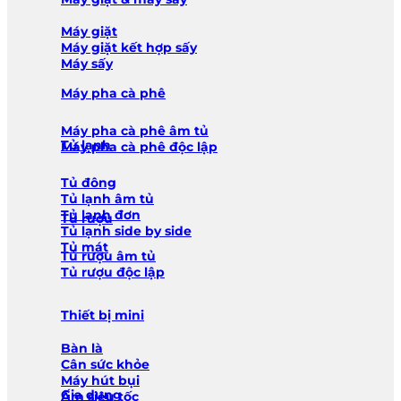
Máy giặt
Máy giặt kết hợp sấy
Máy sấy
Máy pha cà phê
Máy pha cà phê âm tủ
Tủ lạnh
Máy pha cà phê độc lập
Tủ đông
Tủ lạnh âm tủ
Tủ lạnh đơn
Tủ rượu
Tủ lạnh side by side
Tủ mát
Tủ rượu âm tủ
Tủ rượu độc lập
Thiết bị mini
Bàn là
Cân sức khỏe
Máy hút bụi
Gia dụng
Ấm siêu tốc