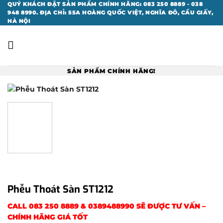
Bỏ
QUÝ KHÁCH ĐẶT SẢN PHẨM CHÍNH HÃNG: 083 250 8889 - 038
948 8990. ĐỊA CHỈ: 55A HOÀNG QUỐC VIỆT, NGHĨA ĐÔ, CẦU GIẤY,
qua
HÀ NỘI
nội
dung
SẢN PHẨM CHÍNH HÃNG!
Phễu Thoát Sàn ST1212
CALL
083 250 8889
&
0389488990
SẼ ĐƯỢC TƯ VẤN –
CHÍNH HÃNG GIÁ TỐT