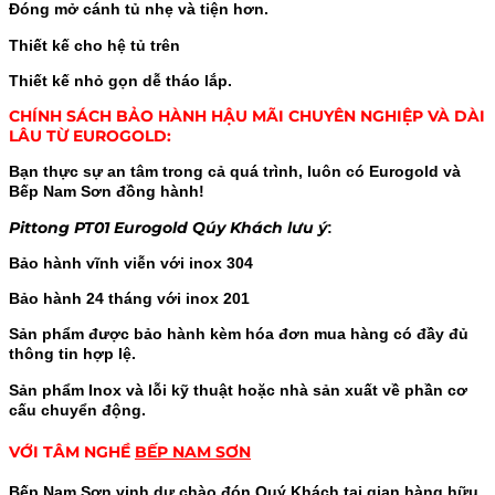
Đóng mở cánh tủ nhẹ và tiện hơn.
Thiết kế cho hệ tủ trên
Thiết kế nhỏ gọn dễ tháo lắp.
CHÍNH SÁCH BẢO HÀNH HẬU MÃI CHUYÊN NGHIỆP VÀ DÀI
LÂU TỪ EUROGOLD:
Bạn thực sự an tâm trong cả quá trình, luôn có Eurogold và
Bếp Nam Sơn đồng hành!
Pittong PT01 Eurogold Qúy Khách lưu ý
:
Bảo hành vĩnh viễn với inox 304
Bảo hành 24 tháng với inox 201
Sản phẩm được bảo hành kèm hóa đơn mua hàng có đầy đủ
thông tin hợp lệ.
Sản phẩm Inox và lỗi kỹ thuật hoặc nhà sản xuất về phần cơ
cấu chuyển động.
VỚI TÂM NGHỀ
BẾP NAM SƠN
Bếp Nam Sơn vinh dự chào đón Quý Khách tại gian hàng hữu