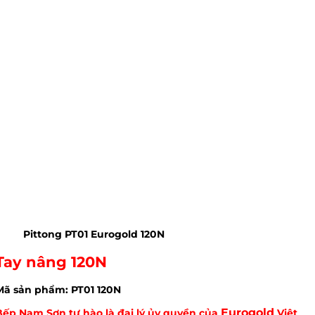
Pittong PT01 Eurogold 120N
Tay nâng 120N
Mã sản phẩm: PT01 120N
Eurogold
Bếp Nam Sơn tự hào là đại lý ủy quyền của
Việt