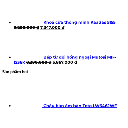
Khoá cửa thông minh Kaadas 5155
Giá
Giá
9.200.000
₫
7.347.000
₫
gốc
hiện
là:
tại
9.200.000 ₫.
là:
7.347.000 ₫.
Bếp từ đôi hồng ngoại Mutosi MIF-
Giá
Giá
1236K
8.390.000
₫
5.867.000
₫
gốc
hiện
Sản phẩm hot
là:
tại
8.390.000 ₫.
là:
5.867.000 ₫.
Chậu bán âm bàn Toto LW646JWF