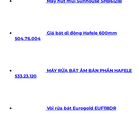
Máy hút mùi Sunhouse SHB6121B
Giá bát di động Hafele 600mm
504.76.004
MÁY RỬA BÁT ÂM BÁN PHẦN HAFELE
533.23.120
Vòi rửa bát Eurogold EUF118DR