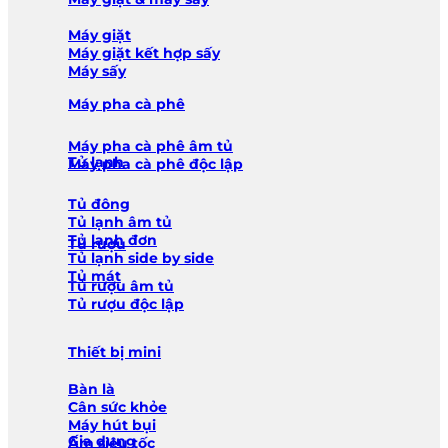
Máy giặt
Máy giặt kết hợp sấy
Máy sấy
Máy pha cà phê
Máy pha cà phê âm tủ
Tủ lạnh
Máy pha cà phê độc lập
Tủ đông
Tủ lạnh âm tủ
Tủ lạnh đơn
Tủ rượu
Tủ lạnh side by side
Tủ mát
Tủ rượu âm tủ
Tủ rượu độc lập
Thiết bị mini
Bàn là
Cân sức khỏe
Máy hút bụi
Gia dụng
Ấm siêu tốc