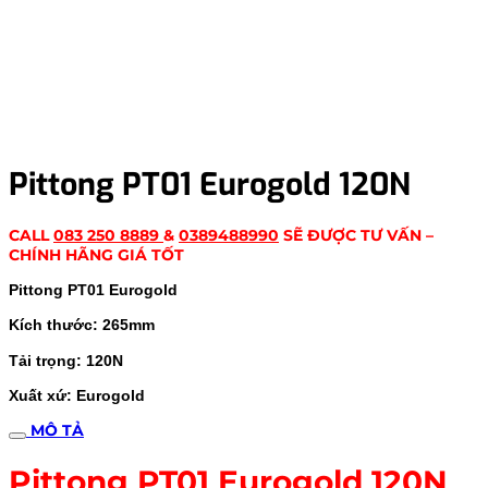
Pittong PT01 Eurogold 120N
CALL
083 250 8889
&
0389488990
SẼ ĐƯỢC TƯ VẤN –
CHÍNH HÃNG GIÁ TỐT
Pittong PT01 Eurogold
Kích thước: 265mm
Tải trọng: 120N
Xuất xứ: Eurogold
MÔ TẢ
Pittong PT01 Eurogold 120N