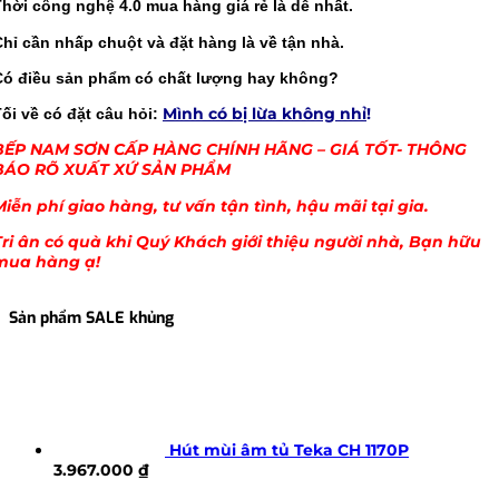
Thời công nghệ 4.0 mua hàng giá rẻ là dễ nhất.
Chỉ cần nhấp chuột và đặt hàng là về tận nhà.
Có điều sản phẩm có chất lượng hay không?
Mình có bị lừa không nhỉ
!
ối về có đặt câu hỏi:
BẾP NAM SƠN CẤP HÀNG CHÍNH HÃNG – GIÁ TỐT- THÔNG
BÁO RÕ XUẤT XỨ SẢN PHẨM
Miễn phí giao hàng, tư vấn tận tình, hậu mãi tại gia.
Tri ân có quà khi Quý Khách giới thiệu người nhà, Bạn hữu
mua hàng ạ!
Sản phẩm SALE khủng
Hút mùi âm tủ Teka CH 1170P
3.967.000
₫