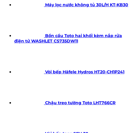
Máy lọc nước không tủ 30L/H KT-KB30
Bồn cầu Toto hai khối kèm nắp rửa
điện tử WASHLET CS735DW11
Vòi bếp Häfele Hydros HT20-CH1P241
Chậu treo tường Toto LHT766CR