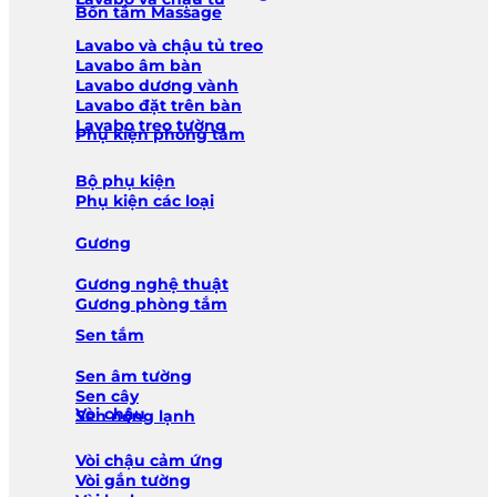
Bồn tắm Massage
Lavabo và chậu tủ treo
Lavabo âm bàn
Lavabo dương vành
Lavabo đặt trên bàn
Lavabo treo tường
Phụ kiện phòng tắm
Bộ phụ kiện
Phụ kiện các loại
Gương
Gương nghệ thuật
Gương phòng tắm
Sen tắm
Sen âm tường
Sen cây
Vòi chậu
Sen nóng lạnh
Vòi chậu cảm ứng
Vòi gắn tường