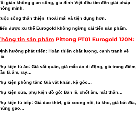
ối giản không gian sống, gia đình Việt đều tìm đến giải pháp
thông minh.
Cuộc sống thân thiện, thoải mái và tiện dụng hơn.
Hiểu được xu thế Eurogold không ngừng cải tiến sản phẩm.
Thông tin sản phẩm
Pittong PT01 Eurogold 120N
:
Định hướng phát triển: Hoàn thiện chất lượng, cạnh tranh về
iá.
hụ kiện tủ áo: Giá vắt quần, giá mắc áo di động, giá trang điểm,
cầu là âm, ray…
Phụ kiện phòng tắm: Giá vắt khăn, kệ góc…
Phụ kiện cửa, phụ kiện đồ gỗ: Bản lề, chốt âm, mắt thần…
hụ kiện tủ bếp: Giá dao thớt, giá xoong nồi, tủ kho, giá bát đĩa,
thùng gạo…