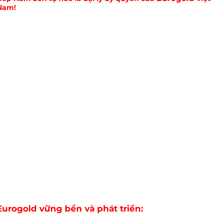
Nam!
Eurogold
vững bền và phát triển: