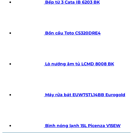
Bếp từ 3 Cata IB 6203 BK
Bồn cầu Toto CS320DRE4
Lò nướng âm tủ LCMD 8008 BK
Máy rửa bát EUW75TL14BB Eurogold
Bình nóng lạnh 15L Picenza V15EW