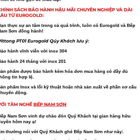
CHÍNH SÁCH BẢO HÀNH HẬU MÃI CHUYÊN NGHIỆP VÀ DÀI
LÂU TỪ EUROGOLD:
Bạn thực sự an tâm trong cả quá trình, luôn có Eurogold và Bếp
Nam Sơn đồng hành!
Pittong PT01 Eurogold Qúy Khách lưu ý
:
Bảo hành vĩnh viễn với inox 304
Bảo hành 24 tháng với inox 201
Sản phẩm được bảo hành kèm hóa đơn mua hàng có đầy đủ
hông tin hợp lệ.
Sản phẩm Inox và lỗi kỹ thuật hoặc nhà sản xuất về phần cơ cấu
chuyển động.
VỚI TÂM NGHỀ
BẾP NAM SƠN
Bếp Nam Sơn vinh dự chào đón Quý Khách tại gian hàng hữu
duyên hôm nay ạ!
Em thường nói với Quý Khách ghé Bếp Nam Sơn như này: