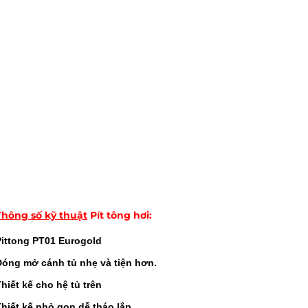
Thông số kỹ thuật
Pít tông hơi
:
Pittong PT01 Eurogold
Đóng mở cánh tủ nhẹ và tiện hơn.
hiết kế cho hệ tủ trên
hiết kế nhỏ gọn dễ tháo lắp.