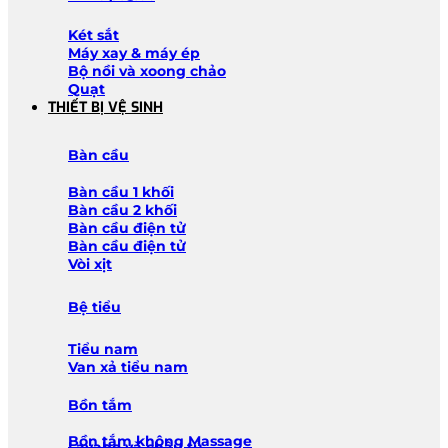
Két sắt
Máy xay & máy ép
Bộ nồi và xoong chảo
Quạt
THIẾT BỊ VỆ SINH
Bàn cầu
Bàn cầu 1 khối
Bàn cầu 2 khối
Bàn cầu điện tử
Bàn cầu điện tử
Vòi xịt
Bệ tiểu
Tiểu nam
Van xả tiểu nam
Bồn tắm
Bồn tắm không Massage
Lavabo và chậu tủ