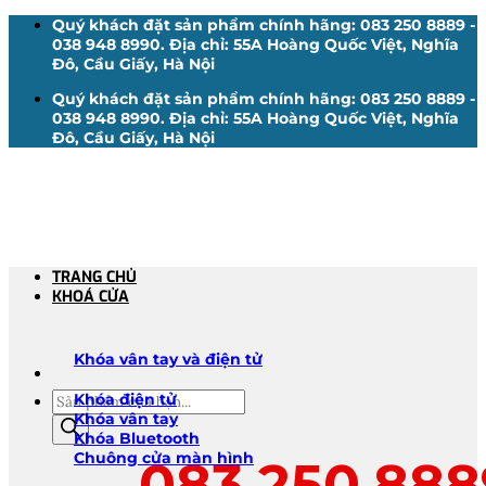
Bỏ
Quý khách đặt sản phẩm chính hãng: 083 250 8889 -
qua
038 948 8990. Địa chỉ: 55A Hoàng Quốc Việt, Nghĩa
nội
Đô, Cầu Giấy, Hà Nội
dung
Quý khách đặt sản phẩm chính hãng: 083 250 8889 -
038 948 8990. Địa chỉ: 55A Hoàng Quốc Việt, Nghĩa
Đô, Cầu Giấy, Hà Nội
TRANG CHỦ
KHOÁ CỬA
Khóa vân tay và điện tử
Tìm
Khóa điện tử
kiếm
Khóa vân tay
sản
Khóa Bluetooth
phẩm
Chuông cửa màn hình
083.250.888