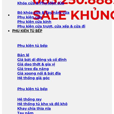
Khóa cửa & Phụ kiện cửa
SALE KHỦN
Bộ khóa cửa & Tay nắm cửa
Phụ kiện cửa
Phụ kiện cửa kính
Phụ kiện cửa trượt, cửa xếp & cửa đi
PHỤ KIỆN TỦ BẾP
Phụ kiện tủ bếp
Bản lề
Giá bát di động và cố định
Giá dao thớt & gia vị
Giá treo đa năng
Giá xoong nồi & bát đĩa
Hệ thống giá góc
Phụ kiện tủ bếp
Hệ thống ray
Hệ thống tủ kho và đồ khô
Khay chia thìa nĩa
Tay nắm