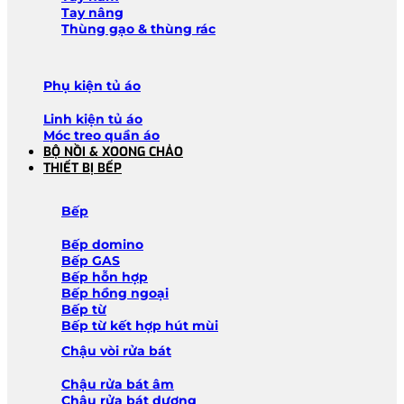
Tay nâng
Thùng gạo & thùng rác
Phụ kiện tủ áo
Linh kiện tủ áo
Móc treo quần áo
BỘ NỒI & XOONG CHẢO
THIẾT BỊ BẾP
Bếp
Bếp domino
Bếp GAS
Bếp hỗn hợp
Bếp hồng ngoại
Bếp từ
Bếp từ kết hợp hút mùi
Chậu vòi rửa bát
Chậu rửa bát âm
Chậu rửa bát dương