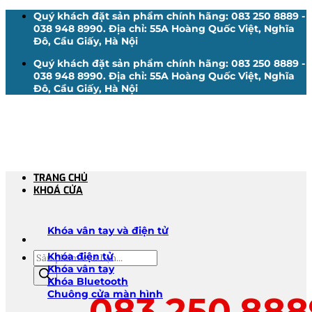
Bỏ
Quý khách đặt sản phẩm chính hãng: 083 250 8889 -
qua
038 948 8990. Địa chỉ: 55A Hoàng Quốc Việt, Nghĩa
nội
Đô, Cầu Giấy, Hà Nội
dung
Quý khách đặt sản phẩm chính hãng: 083 250 8889 -
038 948 8990. Địa chỉ: 55A Hoàng Quốc Việt, Nghĩa
Đô, Cầu Giấy, Hà Nội
TRANG CHỦ
KHOÁ CỬA
Khóa vân tay và điện tử
Tìm
Khóa điện tử
kiếm
Khóa vân tay
sản
Khóa Bluetooth
phẩm
Chuông cửa màn hình
083.250.888