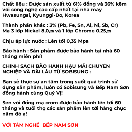
Chất liệu
: Được sản xuất từ 61% đồng và 36% kẽm
với công nghệ cao cấp nhất tại nhà máy
Hwasungsi, Kyunggi-Do, Korea
Thành phần khác :
3% (Pb, Fe, Sn, Al, Ni, Sb, Cr)
Mạ 3 lớp Nickel 8,0㎛ và 1 lớp Chrome 0,25㎛
Chịu áp lực nước :
Lên tới 0,35 Mpa
Bảo hành :
Sản phảm được bảo hành tại nhà 60
tháng miễn phí!
CHÍNH SÁCH BẢO HÀNH HẬU MÃI CHUYÊN
NGHIỆP VÀ DÀI LÂU TỪ SOBISUNG
:
Bạn sẻ thực sự an tâm trong suốt quá trình sử
dụng sản phẩm, luôn có Sobisung và Bếp Nam Sơn
đồng hành cùng Quý Vị!
Sen vòi đồng mạ crom được bảo hành lên tới 60
tháng và tuổi thọ các sản phẩm lên tới hàng chục
năm đó ạ!
VỚI TÂM NGHỀ
BẾP NAM SƠN