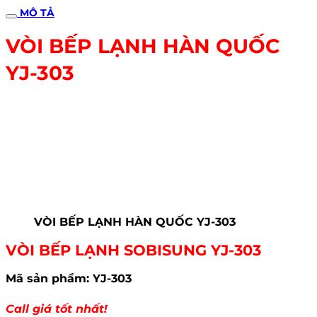
MÔ TẢ
VÒI BẾP LẠNH HÀN QUỐC
YJ-303
VÒI BẾP LẠNH HÀN QUỐC YJ-303
VÒI BẾP LẠNH SOBISUNG YJ-303
Mã sản phẩm: YJ-303
Call giá tốt nhất!