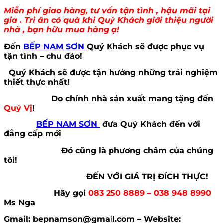
Miễn phí giao hàng, tư vấn tận tình , hậu mãi tại
gia . Tri ân có quà khi Quý Khách giới thiệu người
nhà , bạn hữu mua hàng ạ!
Đến
BẾP NAM SƠN
Quý Khách sẽ được phục vụ
tận tình – chu đáo!
Quý Khách sẽ được tận hưởng những trải nghiệm
thiết thực nhất!
Do chính nhà sản xuất mang tặng đến
Quý Vị
!
BẾP NAM SƠN
đưa Quý Khách đến với
đẳng cấp mới
Đó cũng là phương châm của chúng
tôi!
ĐẾN VỚI GIÁ TRỊ ĐÍCH THỰC!
Hãy gọi
083 250 8889 – 038 948 8990
Ms Nga
Gmail: bepnamson@gmail.com – Website: