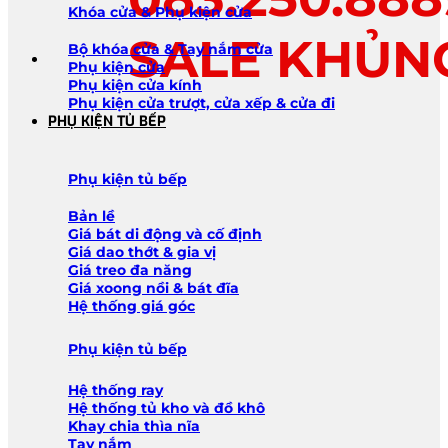
Khóa cửa & Phụ kiện cửa
SALE KHỦN
Bộ khóa cửa & Tay nắm cửa
Phụ kiện cửa
Phụ kiện cửa kính
Phụ kiện cửa trượt, cửa xếp & cửa đi
PHỤ KIỆN TỦ BẾP
Phụ kiện tủ bếp
Bản lề
Giá bát di động và cố định
Giá dao thớt & gia vị
Giá treo đa năng
Giá xoong nồi & bát đĩa
Hệ thống giá góc
Phụ kiện tủ bếp
Hệ thống ray
Hệ thống tủ kho và đồ khô
Khay chia thìa nĩa
Tay nắm