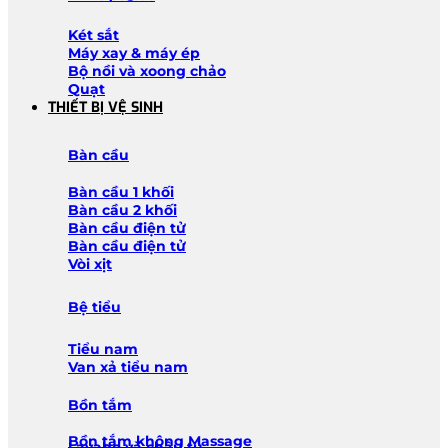
Két sắt
Máy xay & máy ép
Bộ nồi và xoong chảo
Quạt
THIẾT BỊ VỆ SINH
Bàn cầu
Bàn cầu 1 khối
Bàn cầu 2 khối
Bàn cầu điện tử
Bàn cầu điện tử
Vòi xịt
Bệ tiểu
Tiểu nam
Van xả tiểu nam
Bồn tắm
Bồn tắm không Massage
Lavabo và chậu tủ