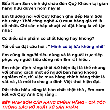
Bếp Nam Sơn vinh dự chào đón Quý Khách tại gian
hàng hữu duyên hôm nay ạ!
Em thường nói với Quý Khách ghé Bếp Nam Sơn
như này : Thời công nghệ 4.0 mua hàng giá rẻ là
dễ nhất. Chỉ cần nhấp chuột và đặt hàng là về tận
nhà :
Có điều sản phẩm có chất lượng hay không?
Tối về có đặt câu hỏi : ”
Mình có bị lừa không nhỉ
!
“
Em cũng là người tiêu dùng và là người trực tiếp
phục vụ người tiêu dùng nên Em rất hiểu .
Em nhận định rằng: thời 4.0 hiện đại là thế nhưng
với phong cách một số người bán hàng không
nghiêm túc, thì việc mua hàng chính hãng thật là
vất vả , là mối lo cho gia đình Việt thời hiện đại.
Rất thấu hiểu cũng là bản chất thật thà , Em cam
kết với Quý Anh Chị rằng :
BẾP NAM SƠN CẤP HÀNG CHÍNH HÃNG – GIÁ TỐT-
THÔNG BÁO RÕ XUẤT XỨ SẢN PHẨM