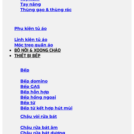
Tay nâng
Thùng gạo & thùng rác
Phụ kiện tủ áo
Linh kiện tủ áo
Móc treo quần áo
BỘ NỒI & XOONG CHẢO
THIẾT BỊ BẾP
Bếp
Bếp domino
Bếp GAS
Bếp hỗn hợp
Bếp hồng ngoại
Bếp từ
Bếp từ kết hợp hút mùi
Chậu vòi rửa bát
Chậu rửa bát âm
Chậu rửa bát dương