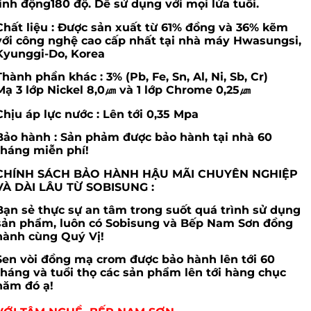
linh động180 độ. Dễ sử dụng với mọi lứa tuổi.
Chất liệu
: Được sản xuất từ 61% đồng và 36% kẽm
với công nghệ cao cấp nhất tại nhà máy Hwasungsi,
Kyunggi-Do, Korea
Thành phần khác :
3% (Pb, Fe, Sn, Al, Ni, Sb, Cr)
Mạ 3 lớp Nickel 8,0㎛ và 1 lớp Chrome 0,25㎛
Chịu áp lực nước :
Lên tới 0,35 Mpa
Bảo hành :
Sản phảm được bảo hành tại nhà 60
tháng miễn phí!
CHÍNH SÁCH BẢO HÀNH HẬU MÃI CHUYÊN NGHIỆP
VÀ DÀI LÂU TỪ SOBISUNG
:
Bạn sẻ thực sự an tâm trong suốt quá trình sử dụng
sản phẩm, luôn có Sobisung và Bếp Nam Sơn đồng
hành cùng Quý Vị!
Sen vòi đồng mạ crom được bảo hành lên tới 60
tháng và tuổi thọ các sản phẩm lên tới hàng chục
năm đó ạ!