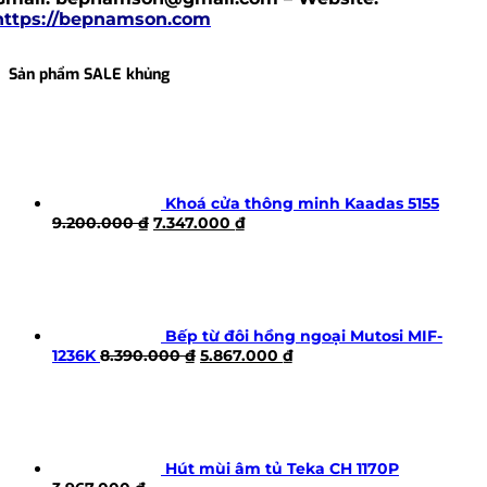
https://bepnamson.com
Sản phẩm SALE khủng
Khoá cửa thông minh Kaadas 5155
Giá
Giá
9.200.000
₫
7.347.000
₫
gốc
hiện
là:
tại
9.200.000 ₫.
là:
7.347.000 ₫.
Bếp từ đôi hồng ngoại Mutosi MIF-
Giá
Giá
1236K
8.390.000
₫
5.867.000
₫
gốc
hiện
là:
tại
8.390.000 ₫.
là:
5.867.000 ₫.
Hút mùi âm tủ Teka CH 1170P