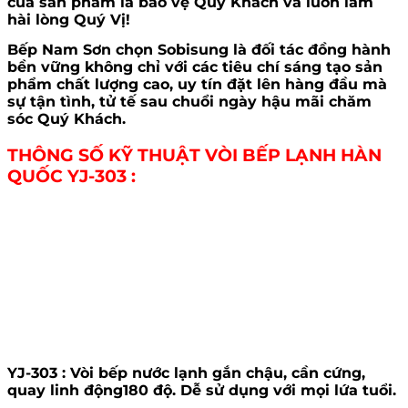
của sản phẩm là bảo vệ Quý Khách và luôn làm
hài lòng Quý Vị!
Bếp Nam Sơn chọn Sobisung là đối tác đồng hành
bền vững không chỉ với các tiêu chí sáng tạo sản
phẩm chất lượng cao, uy tín đặt lên hàng đầu mà
sự tận tình, tử tế sau chuổi ngày hậu mãi chăm
sóc Quý Khách.
THÔNG SỐ KỸ THUẬT VÒI BẾP LẠNH HÀN
QUỐC YJ-303 :
YJ-303 :
Vòi bếp nước lạnh gắn chậu, cần cứng,
quay linh động180 độ. Dễ sử dụng với mọi lứa tuổi.