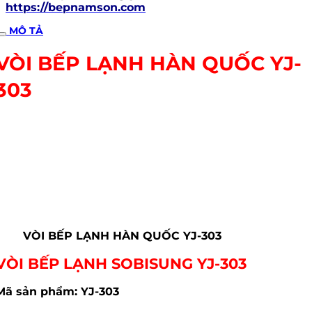
https://bepnamson.com
MÔ TẢ
VÒI BẾP LẠNH HÀN QUỐC YJ-
303
VÒI BẾP LẠNH HÀN QUỐC YJ-303
VÒI BẾP LẠNH SOBISUNG YJ-303
Mã sản phẩm: YJ-303