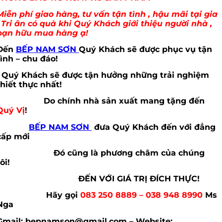
Miễn phí giao hàng, tư vấn tận tình , hậu mãi tại gia
. Tri ân có quà khi Quý Khách giới thiệu người nhà ,
bạn hữu mua hàng ạ!
Đến
BẾP NAM SƠN
Quý Khách sẽ được phục vụ tận
tình – chu đáo!
Quý Khách sẽ được tận hưởng những trải nghiệm
thiết thực nhất!
Do chính nhà sản xuất mang tặng đến
Quý Vị
!
BẾP NAM SƠN
đưa Quý Khách đến với đẳng
cấp mới
Đó cũng là phương châm của chúng
tôi!
ĐẾN VỚI GIÁ TRỊ ĐÍCH THỰC!
Hãy gọi
083 250 8889 – 038 948 8990
Ms
Nga
Gmail: bepnamson@gmail.com – Website: