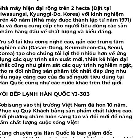
Nhà máy hiện đại rộng trên 2 hecta (Đặt tại
Hwasungsi, Kyunggi-Do, Korea) với kinh nghiệm
trên 40 năm (Nhà máy được thành lập từ năm 1971)
đã và đang cung cấp cho người tiêu dùng các sản
phẩm hàng đầu về chất lượng và kiểu dáng.
Trụ sở tại khu công nghệ cao, gần các trung tâm
nghiên cứu (Gasan-Dong, Keumcheon-Gu, Seoul,
Korea) tạo cho chúng tôi lợi thế nhiều hơn về ứng
dụng các quy trình sản xuất mới, thiết kế hiện đại
nhất cũng như giám sát các quy trình nghiêm ngặt,
cho ra đời những sản phẩm tốt nhất đáp ứng nhu
cầu ngày càng cao của đa số người tiêu dùng tại
Hàn Quốc cũng như các nước khác trên thế giới.
VÒI BẾP LẠNH HÀN QUỐC YJ-303
Sobisung vào thị trường Việt Nam đã hơn 10 năm.
Phục vụ Quý Khách bằng sản phẩm chất lượng cao.
Với phương châm luôn sáng tạo và đổi mới để nâng
tầm chất lượng cuộc sống Việt!
Cùng chuyên gia Hàn Quốc là ban giám đốc