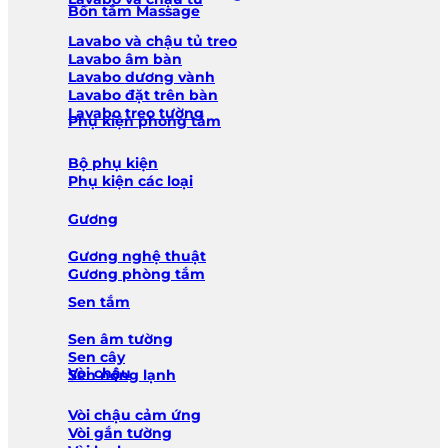
Bồn tắm Massage
Lavabo và chậu tủ treo
Lavabo âm bàn
Lavabo dương vành
Lavabo đặt trên bàn
Lavabo treo tường
Phụ kiện phòng tắm
Bộ phụ kiện
Phụ kiện các loại
Gương
Gương nghệ thuật
Gương phòng tắm
Sen tắm
Sen âm tường
Sen cây
Vòi chậu
Sen nóng lạnh
Vòi chậu cảm ứng
Vòi gắn tường