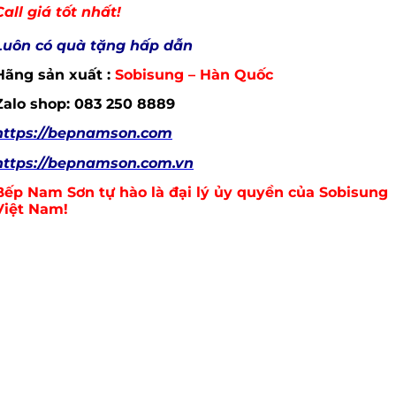
Call giá tốt nhất!
Luôn có quà tặng hấp dẫn
Hãng sản xuất :
Sobisung – Hàn Quốc
Zalo shop: 083 250 8889
https://bepnamson.com
https://bepnamson.com.vn
Bếp Nam Sơn tự hào là đại lý ủy quyền của
Sobisung
Việt Nam!