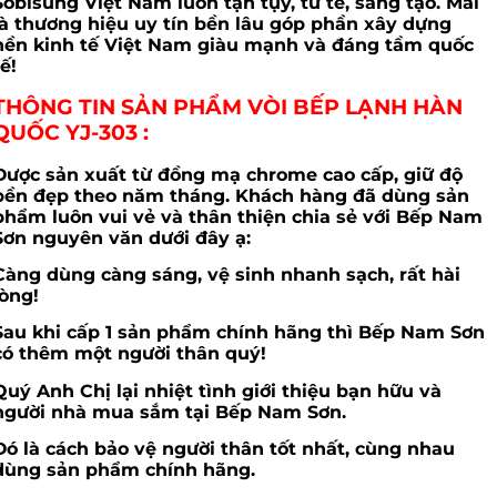
Sobisung Việt Nam luôn tận tụy, tử tế, sáng tạo. Mãi
là thương hiệu uy tín bền lâu góp phần xây dựng
nền kinh tế Việt Nam giàu mạnh và đáng tầm quốc
tế!
THÔNG TIN SẢN PHẨM VÒI BẾP LẠNH HÀN
QUỐC YJ-303
:
Được sản xuất từ đồng mạ chrome cao cấp, giữ độ
bền đẹp theo năm tháng. Khách hàng đã dùng sản
phẩm luôn vui vẻ và thân thiện chia sẻ với Bếp Nam
Sơn nguyên văn dưới đây ạ:
Càng dùng càng sáng, vệ sinh nhanh sạch, rất hài
lòng!
Sau khi cấp 1 sản phẩm chính hãng thì Bếp Nam Sơn
có thêm một người thân quý!
Quý Anh Chị lại nhiệt tình giới thiệu bạn hữu và
người nhà mua sắm tại Bếp Nam Sơn.
Đó là cách bảo vệ người thân tốt nhất, cùng nhau
dùng sản phẩm chính hãng.