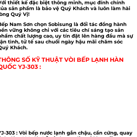
Với thiết kế đặc biệt thông minh, mục đính chính
của sản phẩm là bảo vệ Quý Khách và luôn làm hài
lòng Quý Vị!
Bếp Nam Sơn chọn Sobisung là đối tác đồng hành
bền vững không chỉ với các tiêu chí sáng tạo sản
phẩm chất lượng cao, uy tín đặt lên hàng đầu mà sự
tận tình, tử tế sau chuổi ngày hậu mãi chăm sóc
Quý Khách.
THÔNG SỐ KỸ THUẬT VÒI BẾP LẠNH HÀN
QUỐC YJ-303 :
YJ-303 :
Vòi bếp nước lạnh gắn chậu, cần cứng, quay