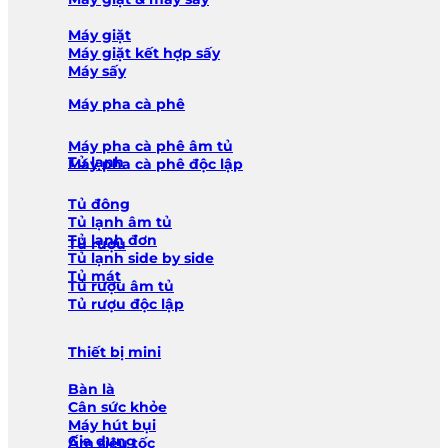
Máy giặt
Máy giặt kết hợp sấy
Máy sấy
Máy pha cà phê
Máy pha cà phê âm tủ
Tủ lạnh
Máy pha cà phê độc lập
Tủ đông
Tủ lạnh âm tủ
Tủ lạnh đơn
Tủ rượu
Tủ lạnh side by side
Tủ mát
Tủ rượu âm tủ
Tủ rượu độc lập
Thiết bị mini
Bàn là
Cân sức khỏe
Máy hút bụi
Gia dụng
Ấm siêu tốc