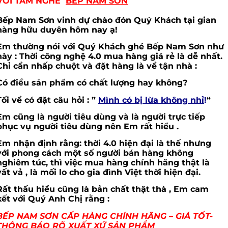
VỚI TÂM NGHỀ
BẾP NAM SƠN
Bếp Nam Sơn vinh dự chào đón Quý Khách tại gian
hàng hữu duyên hôm nay ạ!
Em thường nói với Quý Khách ghé Bếp Nam Sơn như
này : Thời công nghệ 4.0 mua hàng giá rẻ là dễ nhất.
Chỉ cần nhấp chuột và đặt hàng là về tận nhà :
Có điều sản phẩm có chất lượng hay không?
Tối về có đặt câu hỏi : ”
Mình có bị lừa không nhỉ
!
“
Em cũng là người tiêu dùng và là người trực tiếp
phục vụ người tiêu dùng nên Em rất hiểu .
Em nhận định rằng: thời 4.0 hiện đại là thế nhưng
với phong cách một số người bán hàng không
nghiêm túc, thì việc mua hàng chính hãng thật là
vất vả , là mối lo cho gia đình Việt thời hiện đại.
Rất thấu hiểu cũng là bản chất thật thà , Em cam
kết với Quý Anh Chị rằng :
BẾP NAM SƠN CẤP HÀNG CHÍNH HÃNG – GIÁ TỐT-
THÔNG BÁO RÕ XUẤT XỨ SẢN PHẨM