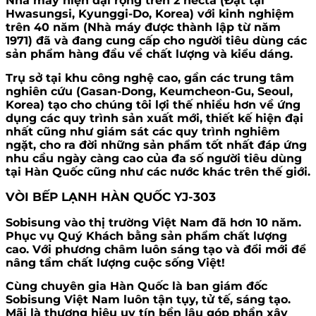
Nhà máy hiện đại rộng trên 2 hecta (Đặt tại
Hwasungsi, Kyunggi-Do, Korea) với kinh nghiệm
trên 40 năm (Nhà máy được thành lập từ năm
1971) đã và đang cung cấp cho người tiêu dùng các
sản phẩm hàng đầu về chất lượng và kiểu dáng.
Trụ sở tại khu công nghệ cao, gần các trung tâm
nghiên cứu (Gasan-Dong, Keumcheon-Gu, Seoul,
Korea) tạo cho chúng tôi lợi thế nhiều hơn về ứng
dụng các quy trình sản xuất mới, thiết kế hiện đại
nhất cũng như giám sát các quy trình nghiêm
ngặt, cho ra đời những sản phẩm tốt nhất đáp ứng
nhu cầu ngày càng cao của đa số người tiêu dùng
tại Hàn Quốc cũng như các nước khác trên thế giới.
VÒI BẾP LẠNH HÀN QUỐC YJ-303
Sobisung vào thị trường Việt Nam đã hơn 10 năm.
Phục vụ Quý Khách bằng sản phẩm chất lượng
cao. Với phương châm luôn sáng tạo và đổi mới để
nâng tầm chất lượng cuộc sống Việt!
Cùng chuyên gia Hàn Quốc là ban giám đốc
Sobisung Việt Nam luôn tận tụy, tử tế, sáng tạo.
Mãi là thương hiệu uy tín bền lâu góp phần xây