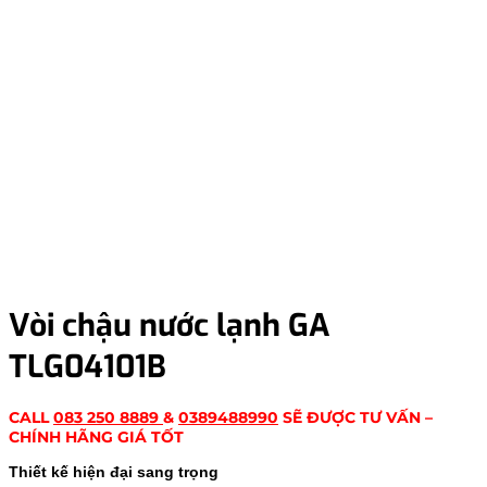
Vòi chậu nước lạnh GA
TLG04101B
CALL
083 250 8889
&
0389488990
SẼ ĐƯỢC TƯ VẤN –
CHÍNH HÃNG GIÁ TỐT
Thiết kế hiện đại sang trọng