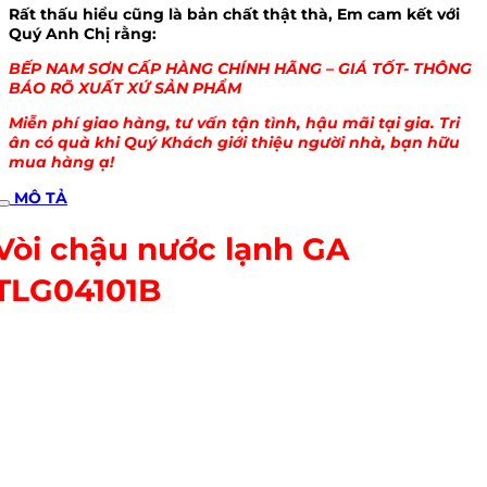
Rất thấu hiểu cũng là bản chất thật thà, Em cam kết với
Quý Anh Chị rằng:
BẾP NAM SƠN CẤP HÀNG CHÍNH HÃNG – GIÁ TỐT- THÔNG
BÁO RÕ XUẤT XỨ SẢN PHẨM
Miễn phí giao hàng, tư vấn tận tình, hậu mãi tại gia. Tri
ân có quà khi Quý Khách giới thiệu người nhà, bạn hữu
mua hàng ạ!
MÔ TẢ
Vòi chậu nước lạnh GA
TLG04101B