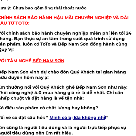
Lưu ý: Chưa bao gồm ống thải thoát nước
CHÍNH SÁCH BẢO HÀNH HẬU MÃI CHUYÊN NGHIỆP VÀ DÀI
LÂU TỪ TOTO:
Với chính sách bảo hành chuyên nghiệp miễn phí lên tới 24
tháng. Bạn thực sự an tâm trong suốt quá trình sử dụng
sản phẩm, luôn có ToTo và Bếp Nam Sơn đồng hành cùng
Quý Vị!
VỚI TÂM NGHỀ
BẾP NAM SƠN
Bếp Nam Sơn vinh dự chào đón Quý Khách tại gian hàng
hữu duyên hôm nay ạ!
Em thường nói với Quý Khách ghé Bếp Nam Sơn như này:
Thời công nghệ 4.0 mua hàng giá rẻ là dễ nhất. Chỉ cần
nhấp chuột và đặt hàng là về tận nhà:
Có điều sản phẩm có chất lượng hay không?
Tối về có đặt câu hỏi: ”
Mình có bị lừa không nhỉ
!
“
Em cũng là người tiêu dùng và là người trực tiếp phục vụ
người tiêu dùng nên Em rất hiểu.