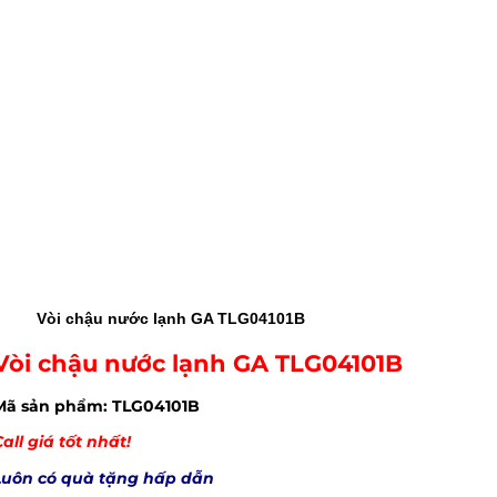
Vòi chậu nước lạnh GA TLG04101B
Vòi chậu nước lạnh GA TLG04101B
Mã sản phẩm: TLG04101B
all giá tốt nhất!
Luôn có quà tặng hấp dẫn