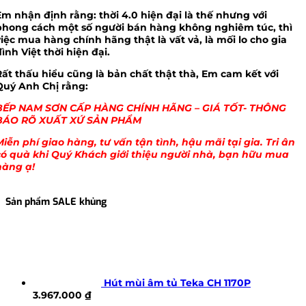
Em nhận định rằng: thời 4.0 hiện đại là thế nhưng với
phong cách một số người bán hàng không nghiêm túc, thì
việc mua hàng chính hãng thật là vất vả, là mối lo cho gia
ình Việt thời hiện đại.
Rất thấu hiểu cũng là bản chất thật thà, Em cam kết với
Quý Anh Chị rằng:
BẾP NAM SƠN CẤP HÀNG CHÍNH HÃNG – GIÁ TỐT- THÔNG
BÁO RÕ XUẤT XỨ SẢN PHẨM
Miễn phí giao hàng, tư vấn tận tình, hậu mãi tại gia. Tri ân
có quà khi Quý Khách giới thiệu người nhà, bạn hữu mua
hàng ạ!
Sản phẩm SALE khủng
Hút mùi âm tủ Teka CH 1170P
3.967.000
₫