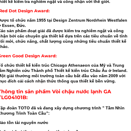
hiết kế kiểm tra nghiêm ngặt và công nhận với thế giới.
Red Dot Design Award:
Được tổ chức năm 1955 tại Design Zentrum Nordrhein Westfalen
ở Essen, Đức.
Các sản phẩm đoạt giải đã được kiểm tra nghiêm ngặt và công
hận bởi các chuyên gia thiết kế dựa trên các tiêu chuẩn về tính
đổi mới, chức năng, chất lượng cùng những tiêu chuẩn thiết kế
khác.
Green Good Design Award:
Tổ chức thiết kế kiến trúc Chicago Athenaeon của Mỹ và Trung
tâm Nghiên cứu Thành phố Thiết kế kiến trúc Châu Âu ở Ireland.
Một giải thưởng môi trường toàn cầu bắt đầu vào năm 2009 với
mục đích cải cách nhận thức thông qua thiết kế bền vững.
Thông tin sản phẩm Vòi chậu nước lạnh GA
TLG04101B
:
Tập đoàn TOTO đã và đang xây dựng chương trình ” Tầm Nhìn
Chương Trình Toàn Cầu”:
Bảo tồn tài nguyên nước