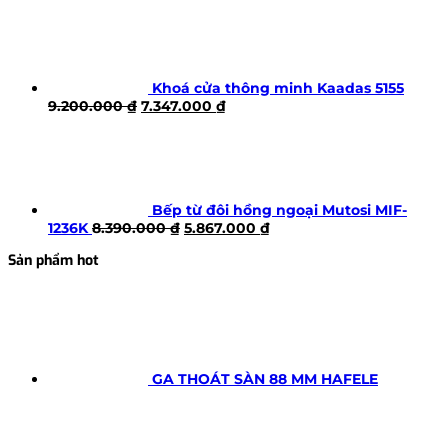
Khoá cửa thông minh Kaadas 5155
Giá
Giá
9.200.000
₫
7.347.000
₫
gốc
hiện
là:
tại
9.200.000 ₫.
là:
7.347.000 ₫.
Bếp từ đôi hồng ngoại Mutosi MIF-
Giá
Giá
1236K
8.390.000
₫
5.867.000
₫
gốc
hiện
Sản phẩm hot
là:
tại
8.390.000 ₫.
là:
5.867.000 ₫.
GA THOÁT SÀN 88 MM HAFELE