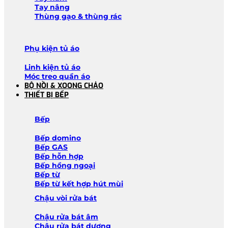
Tay nâng
Thùng gạo & thùng rác
Phụ kiện tủ áo
Linh kiện tủ áo
Móc treo quần áo
BỘ NỒI & XOONG CHẢO
THIẾT BỊ BẾP
Bếp
Bếp domino
Bếp GAS
Bếp hỗn hợp
Bếp hồng ngoại
Bếp từ
Bếp từ kết hợp hút mùi
Chậu vòi rửa bát
Chậu rửa bát âm
Chậu rửa bát dương