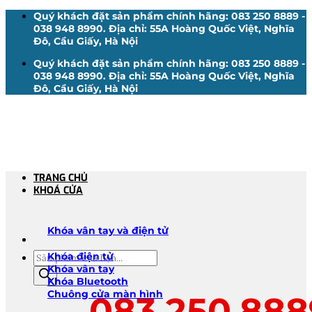
Bỏ
Quý khách đặt sản phẩm chính hãng: 083 250 8889 -
qua
038 948 8990. Địa chỉ: 55A Hoàng Quốc Việt, Nghĩa
nội
Đô, Cầu Giấy, Hà Nội
dung
Quý khách đặt sản phẩm chính hãng: 083 250 8889 -
038 948 8990. Địa chỉ: 55A Hoàng Quốc Việt, Nghĩa
Đô, Cầu Giấy, Hà Nội
TRANG CHỦ
KHOÁ CỬA
Khóa vân tay và điện tử
Tìm
Khóa điện tử
kiếm
Khóa vân tay
sản
Khóa Bluetooth
phẩm
Chuông cửa màn hình
083.250.888