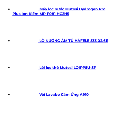
Máy lọc nước Mutosi Hydrogen Pro
Plus Ion Kiềm MP-F081-HC2H5
LÒ NƯỚNG ÂM TỦ HÄFELE 535.02.611
Lõi lọc thô Mutosi LOIPP5U-SP
Vòi Lavabo Cảm Ứng A910