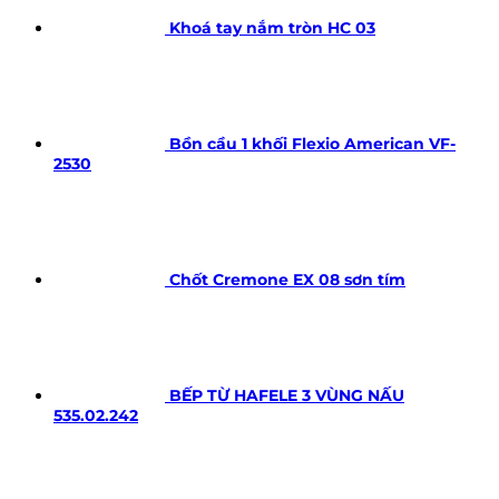
Khoá tay nắm tròn HC 03
Bồn cầu 1 khối Flexio American VF-
2530
Chốt Cremone EX 08 sơn tím
BẾP TỪ HAFELE 3 VÙNG NẤU
535.02.242