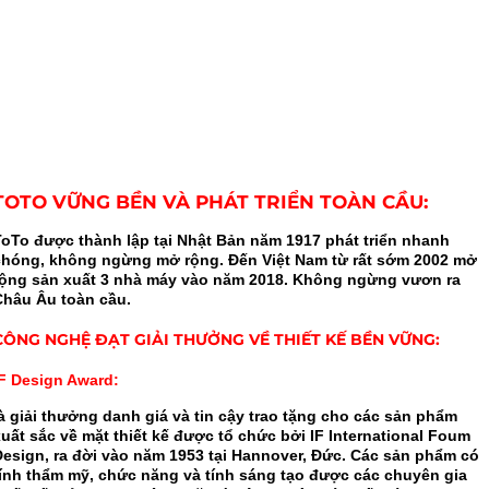
TOTO VỮNG BỀN VÀ PHÁT TRIỂN TOÀN CẦU:
ToTo được thành lập tại Nhật Bản năm 1917 phát triển nhanh
chóng, không ngừng mở rộng. Đến Việt Nam từ rất sớm 2002 mở
rộng sản xuất 3 nhà máy vào năm 2018. Không ngừng vươn ra
Châu Âu toàn cầu.
CÔNG NGHỆ ĐẠT GIẢI THƯỞNG VỀ THIẾT KẾ BỀN VỮNG:
iF Design Award:
à giải thưởng danh giá và tin cậy trao tặng cho các sản phẩm
uất sắc về mặt thiết kế được tổ chức bởi IF International Foum
Design, ra đời vào năm 1953 tại Hannover, Đức. Các sản phẩm có
tính thẩm mỹ, chức năng và tính sáng tạo được các chuyên gia