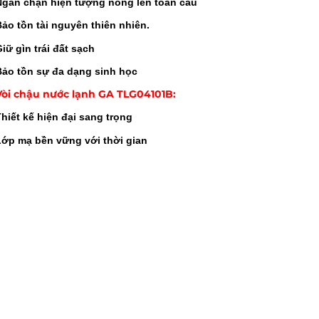
Ngăn chặn hiện tượng nóng lên toàn cầu
ảo tồn tài nguyên thiên nhiên.
iữ gìn trái đất sạch
Bảo tồn sự đa dạng sinh học
Vòi chậu nước lạnh GA TLG04101B:
hiết kế hiện đại sang trọng
Lớp mạ bền vững với thời gian