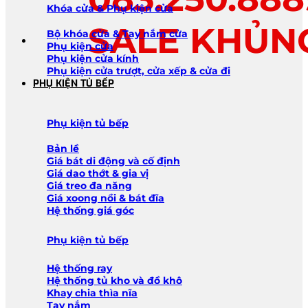
Khóa cửa & Phụ kiện cửa
SALE KHỦN
Bộ khóa cửa & Tay nắm cửa
Phụ kiện cửa
Phụ kiện cửa kính
Phụ kiện cửa trượt, cửa xếp & cửa đi
PHỤ KIỆN TỦ BẾP
Phụ kiện tủ bếp
Bản lề
Giá bát di động và cố định
Giá dao thớt & gia vị
Giá treo đa năng
Giá xoong nồi & bát đĩa
Hệ thống giá góc
Phụ kiện tủ bếp
Hệ thống ray
Hệ thống tủ kho và đồ khô
Khay chia thìa nĩa
Tay nắm