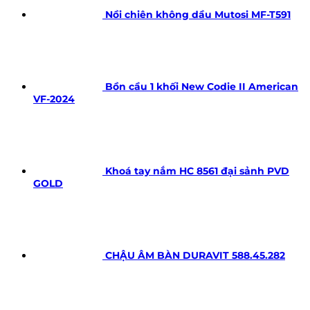
Nồi chiên không dầu Mutosi MF-T591
Bồn cầu 1 khối New Codie II American
VF-2024
Khoá tay nắm HC 8561 đại sảnh PVD
GOLD
CHẬU ÂM BÀN DURAVIT 588.45.282