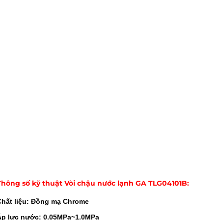
Thông số kỹ thuật Vòi chậu nước lạnh GA TLG04101B:
Chất liệu: Đồng mạ Chrome
Áp lực nước: 0.05MPa~1.0MPa