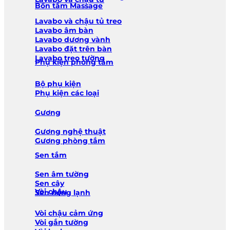
Bồn tắm Massage
Lavabo và chậu tủ treo
Lavabo âm bàn
Lavabo dương vành
Lavabo đặt trên bàn
Lavabo treo tường
Phụ kiện phòng tắm
Bộ phụ kiện
Phụ kiện các loại
Gương
Gương nghệ thuật
Gương phòng tắm
Sen tắm
Sen âm tường
Sen cây
Vòi chậu
Sen nóng lạnh
Vòi chậu cảm ứng
Vòi gắn tường