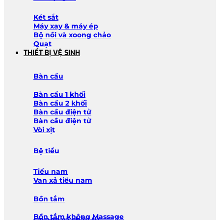
Két sắt
Máy xay & máy ép
Bộ nồi và xoong chảo
Quạt
THIẾT BỊ VỆ SINH
Bàn cầu
Bàn cầu 1 khối
Bàn cầu 2 khối
Bàn cầu điện tử
Bàn cầu điện tử
Vòi xịt
Bệ tiểu
Tiểu nam
Van xả tiểu nam
Bồn tắm
Bồn tắm không Massage
Lavabo và chậu tủ