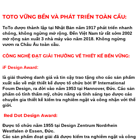
TOTO VỮNG BỀN VÀ PHÁT TRIỂN TOÀN CẦU:
ToTo được thành lập tại Nhật Bản năm 1917 phát triển nhanh
chóng, không ngừng mở rộng. Đến Việt Nam từ rất sớm 2002
mở rộng sản xuất 3 nhà máy vào năm 2018. Không ngừng
vươn ra Châu Âu toàn cầu.
CÔNG NGHỆ ĐẠT GIẢI THƯỞNG VỀ THIẾT KẾ BỀN VỮNG:
iF Design Award:
là giải thưởng danh giá và tin cậy trao tặng cho các sản phẩm
xuất sắc về mặt thiết kế được tổ chức bởi IF International
Foum Design, ra đời vào năm 1953 tại Hannover, Đức. Các sản
phẩm có tính thẩm mỹ, chức năng và tính sáng tạo được các
chuyên gia thiết kế kiểm tra nghiêm ngặt và công nhận với thế
giới.
Red Dot Design Award:
Được tổ chức năm 1955 tại Design Zentrum Nordrhein
Westfalen ở Essen, Đức.
Các sản phẩm đoạt giải đã được kiểm tra nghiêm ngặt và công