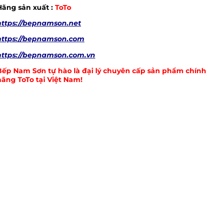
Hãng sản xuất :
ToTo
https://bepnamson.net
https://bepnamson.com
https://bepnamson.com.vn
Bếp Nam Sơn tự hào là đại lý chuyên cấp sản phẩm chính
hãng ToTo tại Việt Nam!