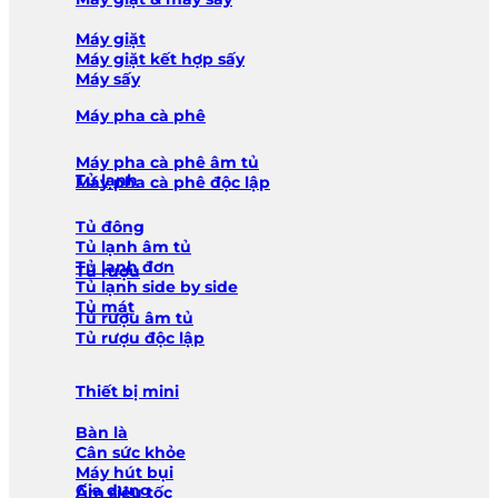
Máy giặt
Máy giặt kết hợp sấy
Máy sấy
Máy pha cà phê
Máy pha cà phê âm tủ
Tủ lạnh
Máy pha cà phê độc lập
Tủ đông
Tủ lạnh âm tủ
Tủ lạnh đơn
Tủ rượu
Tủ lạnh side by side
Tủ mát
Tủ rượu âm tủ
Tủ rượu độc lập
Thiết bị mini
Bàn là
Cân sức khỏe
Máy hút bụi
Gia dụng
Ấm siêu tốc