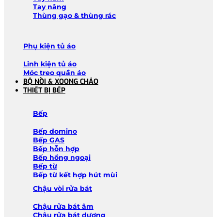
Tay nâng
Thùng gạo & thùng rác
Phụ kiện tủ áo
Linh kiện tủ áo
Móc treo quần áo
BỘ NỒI & XOONG CHẢO
THIẾT BỊ BẾP
Bếp
Bếp domino
Bếp GAS
Bếp hỗn hợp
Bếp hồng ngoại
Bếp từ
Bếp từ kết hợp hút mùi
Chậu vòi rửa bát
Chậu rửa bát âm
Chậu rửa bát dương