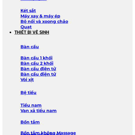
Két sắt
Máy xay & máy ép
Bộ nồi và xoong chảo
Quạt
THIẾT BỊ VỆ SINH
Bàn cầu
Bàn cầu 1 khối
Bàn cầu 2 khối
Bàn cầu điện tử
Bàn cầu điện tử
Vòi xịt
Bệ tiểu
Tiểu nam
Van xả tiểu nam
Bồn tắm
Bồn tắm không Massage
Lavabo và chậu tủ