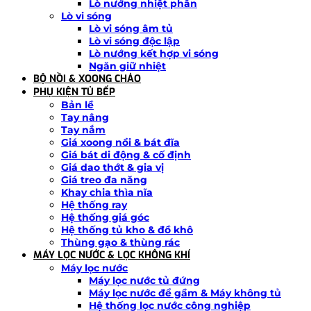
Lò nướng nhiệt phân
Lò vi sóng
Lò vi sóng âm tủ
Lò vi sóng độc lập
Lò nướng kết hợp vi sóng
Ngăn giữ nhiệt
BỘ NỒI & XOONG CHẢO
PHỤ KIỆN TỦ BẾP
Bản lề
Tay nâng
Tay nắm
Giá xoong nồi & bát đĩa
Giá bát di động & cố định
Giá dao thớt & gia vị
Giá treo đa năng
Khay chia thìa nĩa
Hệ thống ray
Hệ thống giá góc
Hệ thống tủ kho & đồ khô
Thùng gạo & thùng rác
MÁY LỌC NƯỚC & LỌC KHÔNG KHÍ
Máy lọc nước
Máy lọc nước tủ đứng
Máy lọc nước để gầm & Máy không tủ
Hệ thống lọc nước công nghiệp