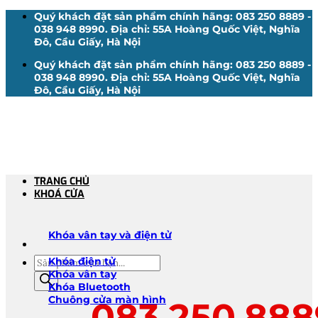
Bỏ
Quý khách đặt sản phẩm chính hãng: 083 250 8889 -
qua
038 948 8990. Địa chỉ: 55A Hoàng Quốc Việt, Nghĩa
nội
Đô, Cầu Giấy, Hà Nội
dung
Quý khách đặt sản phẩm chính hãng: 083 250 8889 -
038 948 8990. Địa chỉ: 55A Hoàng Quốc Việt, Nghĩa
Đô, Cầu Giấy, Hà Nội
TRANG CHỦ
KHOÁ CỬA
Khóa vân tay và điện tử
Tìm
Khóa điện tử
kiếm
Khóa vân tay
sản
Khóa Bluetooth
phẩm
Chuông cửa màn hình
083.250.888