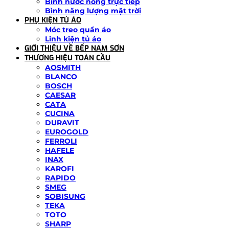
Bình nước nóng trực tiếp
Bình năng lượng mặt trời
PHỤ KIỆN TỦ ÁO
Móc treo quần áo
Linh kiện tủ áo
GIỚI THIỆU VỀ BẾP NAM SƠN
THƯƠNG HIỆU TOÀN CẦU
AOSMITH
BLANCO
BOSCH
CAESAR
CATA
CUCINA
DURAVIT
EUROGOLD
FERROLI
HAFELE
INAX
KAROFI
RAPIDO
SMEG
SOBISUNG
TEKA
TOTO
SHARP