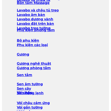
Bồn tắm Massage
Lavabo và chậu tủ treo
Lavabo âm bàn
Lavabo dương vành
Lavabo đặt trên bàn
Lavabo treo tường
Phụ kiện phòng tắm
Bộ phụ kiện
Phụ kiện các loại
Gương
Gương nghệ thuật
Gương phòng tắm
Sen tắm
Sen âm tường
Sen cây
Vòi chậu
Sen nóng lạnh
Vòi chậu cảm ứng
Vòi gắn tường