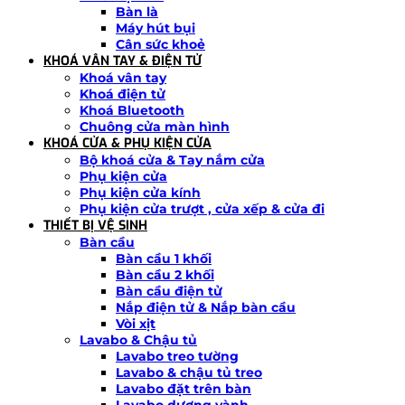
Bàn là
Máy hút bụi
Cân sức khoẻ
KHOÁ VÂN TAY & ĐIỆN TỬ
Khoá vân tay
Khoá điện tử
Khoá Bluetooth
Chuông cửa màn hình
KHOÁ CỬA & PHỤ KIỆN CỬA
Bộ khoá cửa & Tay nắm cửa
Phụ kiện cửa
Phụ kiện cửa kính
Phụ kiện cửa trượt , cửa xếp & cửa đi
THIẾT BỊ VỆ SINH
Bàn cầu
Bàn cầu 1 khối
Bàn cầu 2 khối
Bàn cầu điện tử
Nắp điện tử & Nắp bàn cầu
Vòi xịt
Lavabo & Chậu tủ
Lavabo treo tường
Lavabo & chậu tủ treo
Lavabo đặt trên bàn
Lavabo dương vành