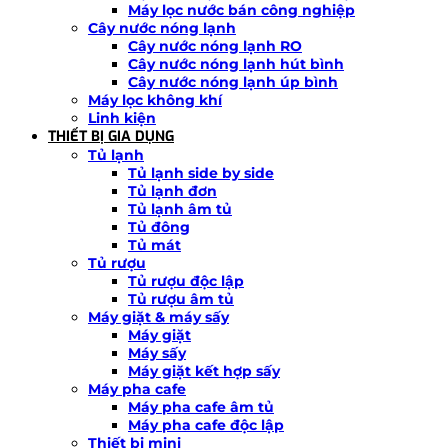
Máy lọc nước bán công nghiệp
Cây nước nóng lạnh
Cây nước nóng lạnh RO
Cây nước nóng lạnh hút bình
Cây nước nóng lạnh úp bình
Máy lọc không khí
Linh kiện
THIẾT BỊ GIA DỤNG
Tủ lạnh
Tủ lạnh side by side
Tủ lạnh đơn
Tủ lạnh âm tủ
Tủ đông
Tủ mát
Tủ rượu
Tủ rượu độc lập
Tủ rượu âm tủ
Máy giặt & máy sấy
Máy giặt
Máy sấy
Máy giặt kết hợp sấy
Máy pha cafe
Máy pha cafe âm tủ
Máy pha cafe độc lập
Thiết bị mini