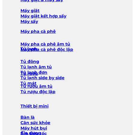
Máy giặt
Máy giặt kết hợp sấy
Máy sấy
Máy pha cà phê
Máy pha cà phê âm tủ
Tủ lạnh
Máy pha cà phê độc lập
Tủ đông
Tủ lạnh âm tủ
Tủ lạnh đơn
Tủ rượu
Tủ lạnh side by side
Tủ mát
Tủ rượu âm tủ
Tủ rượu độc lập
Thiết bị mini
Bàn là
Cân sức khỏe
Máy hút bụi
Gia dụng
Ấm siêu tốc