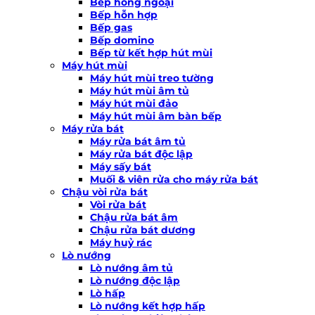
Bếp hồng ngoại
Bếp hỗn hợp
Bếp gas
Bếp domino
Bếp từ kết hợp hút mùi
Máy hút mùi
Máy hút mùi treo tường
Máy hút mùi âm tủ
Máy hút mùi đảo
Máy hút mùi âm bàn bếp
Máy rửa bát
Máy rửa bát âm tủ
Máy rửa bát độc lập
Máy sấy bát
Muối & viên rửa cho máy rửa bát
Chậu vòi rửa bát
Vòi rửa bát
Chậu rửa bát âm
Chậu rửa bát dương
Máy huỷ rác
Lò nướng
Lò nướng âm tủ
Lò nướng độc lập
Lò hấp
Lò nướng kết hợp hấp