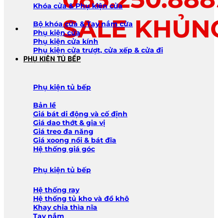
Khóa cửa & Phụ kiện cửa
SALE KHỦN
Bộ khóa cửa & Tay nắm cửa
Phụ kiện cửa
Phụ kiện cửa kính
Phụ kiện cửa trượt, cửa xếp & cửa đi
PHỤ KIỆN TỦ BẾP
Phụ kiện tủ bếp
Bản lề
Giá bát di động và cố định
Giá dao thớt & gia vị
Giá treo đa năng
Giá xoong nồi & bát đĩa
Hệ thống giá góc
Phụ kiện tủ bếp
Hệ thống ray
Hệ thống tủ kho và đồ khô
Khay chia thìa nĩa
Tay nắm