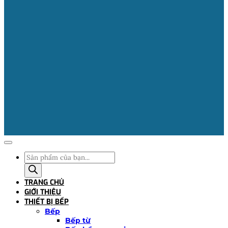
Tìm
kiếm
sản
TRANG CHỦ
phẩm
GIỚI THIỆU
THIẾT BỊ BẾP
Bếp
Bếp từ