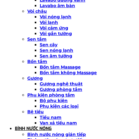
Lavabo âm bàn
Vòi chậu
Vòi nóng lạnh
Vòi lạnh
Vòi cảm ứng
Vòi gắn tường
Sen tắm
Sen cây
Sen nóng lạnh
Sen âm tường
Bồn tắm
Bồn tắm Massage
Bồn tắm không Massage
Gương
Gương nghệ thuật
Gương phòng tắm
Phụ kiện phòng tắm
Bộ phụ kiện
Phụ kiện các loại
Bệ tiểu
Tiểu nam
Van xả tiểu nam
BÌNH NƯỚC NÓNG
Bình nước nóng gián tiếp