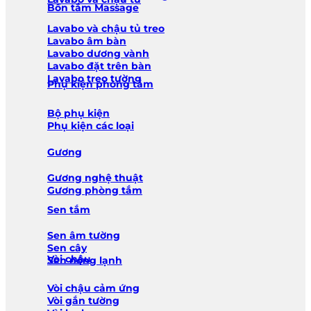
Bồn tắm Massage
Lavabo và chậu tủ treo
Lavabo âm bàn
Lavabo dương vành
Lavabo đặt trên bàn
Lavabo treo tường
Phụ kiện phòng tắm
Bộ phụ kiện
Phụ kiện các loại
Gương
Gương nghệ thuật
Gương phòng tắm
Sen tắm
Sen âm tường
Sen cây
Vòi chậu
Sen nóng lạnh
Vòi chậu cảm ứng
Vòi gắn tường