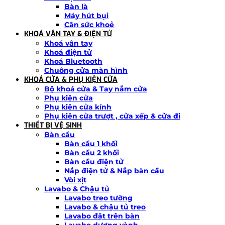
Bàn là
Máy hút bụi
Cân sức khoẻ
KHOÁ VÂN TAY & ĐIỆN TỬ
Khoá vân tay
Khoá điện tử
Khoá Bluetooth
Chuông cửa màn hình
KHOÁ CỬA & PHỤ KIỆN CỬA
Bộ khoá cửa & Tay nắm cửa
Phụ kiện cửa
Phụ kiện cửa kính
Phụ kiện cửa trượt , cửa xếp & cửa đi
THIẾT BỊ VỆ SINH
Bàn cầu
Bàn cầu 1 khối
Bàn cầu 2 khối
Bàn cầu điện tử
Nắp điện tử & Nắp bàn cầu
Vòi xịt
Lavabo & Chậu tủ
Lavabo treo tường
Lavabo & chậu tủ treo
Lavabo đặt trên bàn
Lavabo dương vành