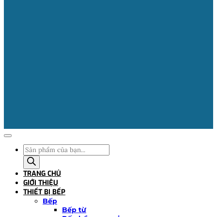
Tìm
kiếm
sản
TRANG CHỦ
phẩm
GIỚI THIỆU
THIẾT BỊ BẾP
Bếp
Bếp từ