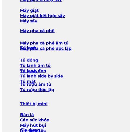
Máy giặt
Máy giặt kết hợp sấy
Máy sấy
Máy pha cà phê
Máy pha cà phê âm tủ
Tủ lạnh
Máy pha cà phê độc lập
Tủ đông
Tủ lạnh âm tủ
Tủ lạnh đơn
Tủ rượu
Tủ lạnh side by side
Tủ mát
Tủ rượu âm tủ
Tủ rượu độc lập
Thiết bị mini
Bàn là
Cân sức khỏe
Máy hút bụi
Gia dụng
Ấm siêu tốc