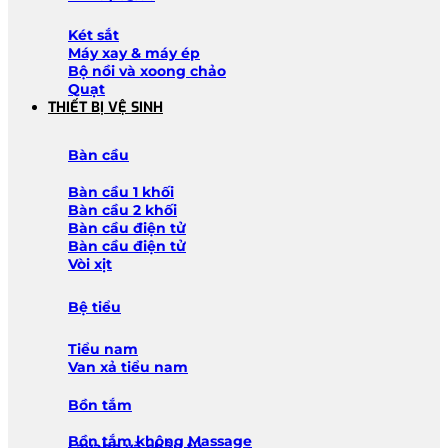
Két sắt
Máy xay & máy ép
Bộ nồi và xoong chảo
Quạt
THIẾT BỊ VỆ SINH
Bàn cầu
Bàn cầu 1 khối
Bàn cầu 2 khối
Bàn cầu điện tử
Bàn cầu điện tử
Vòi xịt
Bệ tiểu
Tiểu nam
Van xả tiểu nam
Bồn tắm
Bồn tắm không Massage
Lavabo và chậu tủ