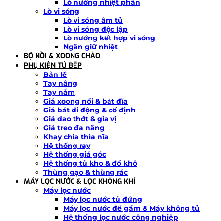
Lò nướng nhiệt phân
Lò vi sóng
Lò vi sóng âm tủ
Lò vi sóng độc lập
Lò nướng kết hợp vi sóng
Ngăn giữ nhiệt
BỘ NỒI & XOONG CHẢO
PHỤ KIỆN TỦ BẾP
Bản lề
Tay nâng
Tay nắm
Giá xoong nồi & bát đĩa
Giá bát di động & cố định
Giá dao thớt & gia vị
Giá treo đa năng
Khay chia thìa nĩa
Hệ thống ray
Hệ thống giá góc
Hệ thống tủ kho & đồ khô
Thùng gạo & thùng rác
MÁY LỌC NƯỚC & LỌC KHÔNG KHÍ
Máy lọc nước
Máy lọc nước tủ đứng
Máy lọc nước để gầm & Máy không tủ
Hệ thống lọc nước công nghiệp