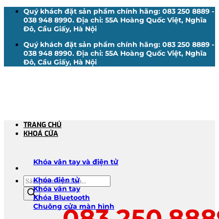
Bỏ
Quý khách đặt sản phẩm chính hãng: 083 250 8889 -
qua
038 948 8990. Địa chỉ: 55A Hoàng Quốc Việt, Nghĩa
nội
Đô, Cầu Giấy, Hà Nội
dung
Quý khách đặt sản phẩm chính hãng: 083 250 8889 -
038 948 8990. Địa chỉ: 55A Hoàng Quốc Việt, Nghĩa
Đô, Cầu Giấy, Hà Nội
TRANG CHỦ
KHOÁ CỬA
Khóa vân tay và điện tử
Tìm
Khóa điện tử
kiếm
Khóa vân tay
sản
Khóa Bluetooth
phẩm
Chuông cửa màn hình
083.250.888