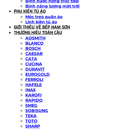
Bình nước nóng trực tiếp
Bình năng lượng mặt trời
PHỤ KIỆN TỦ ÁO
Móc treo quần áo
Linh kiện tủ áo
GIỚI THIỆU VỀ BẾP NAM SƠN
THƯƠNG HIỆU TOÀN CẦU
AOSMITH
BLANCO
BOSCH
CAESAR
CATA
CUCINA
DURAVIT
EUROGOLD
FERROLI
HAFELE
INAX
KAROFI
RAPIDO
SMEG
SOBISUNG
TEKA
TOTO
SHARP