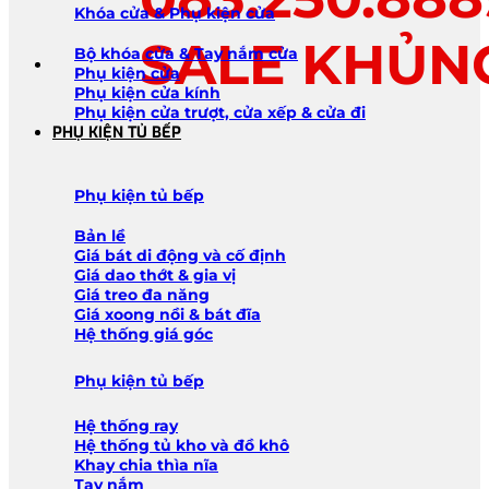
Khóa cửa & Phụ kiện cửa
SALE KHỦN
Bộ khóa cửa & Tay nắm cửa
Phụ kiện cửa
Phụ kiện cửa kính
Phụ kiện cửa trượt, cửa xếp & cửa đi
PHỤ KIỆN TỦ BẾP
Phụ kiện tủ bếp
Bản lề
Giá bát di động và cố định
Giá dao thớt & gia vị
Giá treo đa năng
Giá xoong nồi & bát đĩa
Hệ thống giá góc
Phụ kiện tủ bếp
Hệ thống ray
Hệ thống tủ kho và đồ khô
Khay chia thìa nĩa
Tay nắm