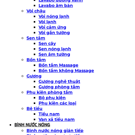
Lavabo âm bàn
Vòi chậu
Vòi nóng lạnh
Vòi lạnh
Vòi cảm ứng
Vòi gắn tường
Sen tắm
Sen cây
Sen nóng lạnh
Sen âm tường
Bồn tắm
Bồn tắm Massage
Bồn tắm không Massage
Gương
Gương nghệ thuật
Gương phòng tắm
Phụ kiện phòng tắm
Bộ phụ kiện
Phụ kiện các loại
Bệ tiểu
Tiểu nam
Van xả tiểu nam
BÌNH NƯỚC NÓNG
Bình nước nóng gián tiếp