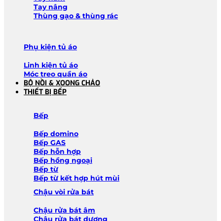
Tay nâng
Thùng gạo & thùng rác
Phụ kiện tủ áo
Linh kiện tủ áo
Móc treo quần áo
BỘ NỒI & XOONG CHẢO
THIẾT BỊ BẾP
Bếp
Bếp domino
Bếp GAS
Bếp hỗn hợp
Bếp hồng ngoại
Bếp từ
Bếp từ kết hợp hút mùi
Chậu vòi rửa bát
Chậu rửa bát âm
Chậu rửa bát dương