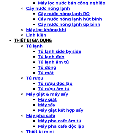
Máy lọc nước bán công nghiệp
Cây nước nóng lạnh
Cây nước nóng lạnh RO
Cây nước nóng lạnh hút bình
Cây nước nóng lạnh úp bình
Máy lọc không khí
Linh kiện
THIẾT BỊ GIA DỤNG
Tủ lạnh
Tủ lạnh side by side
Tủ lạnh đơn
Tủ lạnh âm tủ
Tủ đông
Tủ mát
Tủ rượu
Tủ rượu độc lập
Tủ rượu âm tủ
Máy giặt & máy sấy
Máy giặt
Máy sấy
Máy giặt kết hợp sấy
Máy pha cafe
Máy pha cafe âm tủ
Máy pha cafe độc lập
Thiết bị mini