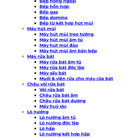
Bếp hồng ngoại
Bếp hỗn hợp
Bếp gas
Bếp domino
Bếp từ kết hợp hút mùi
Máy hút mùi
Máy hút mùi treo tường
Máy hút mùi âm tủ
Máy hút mùi đảo
Máy hút mùi âm bàn bếp
Máy rửa bát
Máy rửa bát âm tủ
Máy rửa bát độc lập
Máy sấy bát
Muối & viên rửa cho máy rửa bát
Chậu vòi rửa bát
Vòi rửa bát
Chậu rửa bát âm
Chậu rửa bát dương
Máy huỷ rác
Lò nướng
Lò nướng âm tủ
Lò nướng độc lập
Lò hấp
Lò nướng kết hợp hấp