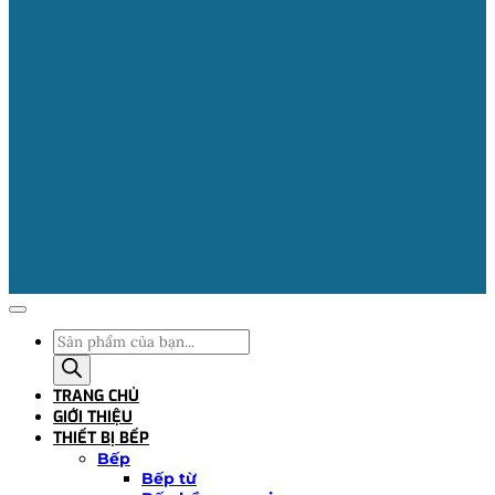
Tìm
kiếm
sản
TRANG CHỦ
phẩm
GIỚI THIỆU
THIẾT BỊ BẾP
Bếp
Bếp từ