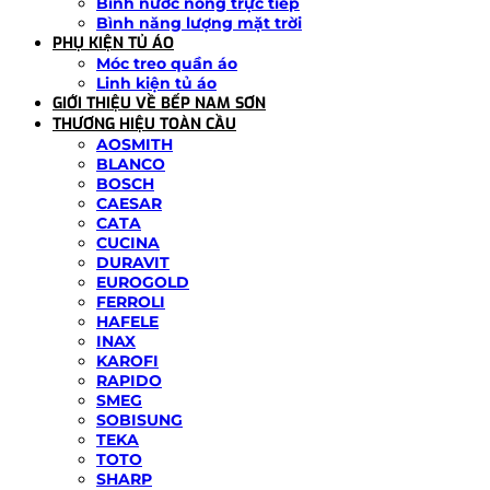
Bình nước nóng trực tiếp
Bình năng lượng mặt trời
PHỤ KIỆN TỦ ÁO
Móc treo quần áo
Linh kiện tủ áo
GIỚI THIỆU VỀ BẾP NAM SƠN
THƯƠNG HIỆU TOÀN CẦU
AOSMITH
BLANCO
BOSCH
CAESAR
CATA
CUCINA
DURAVIT
EUROGOLD
FERROLI
HAFELE
INAX
KAROFI
RAPIDO
SMEG
SOBISUNG
TEKA
TOTO
SHARP