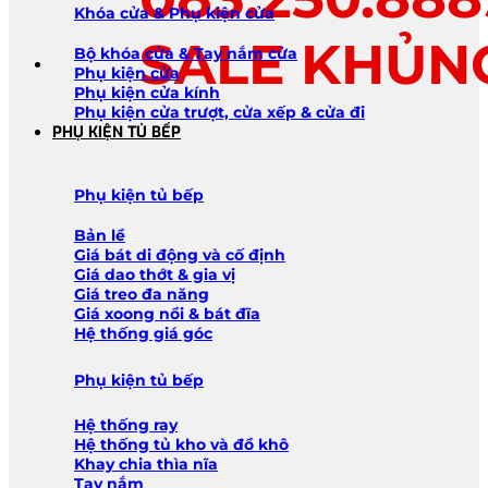
Khóa cửa & Phụ kiện cửa
SALE KHỦN
Bộ khóa cửa & Tay nắm cửa
Phụ kiện cửa
Phụ kiện cửa kính
Phụ kiện cửa trượt, cửa xếp & cửa đi
PHỤ KIỆN TỦ BẾP
Phụ kiện tủ bếp
Bản lề
Giá bát di động và cố định
Giá dao thớt & gia vị
Giá treo đa năng
Giá xoong nồi & bát đĩa
Hệ thống giá góc
Phụ kiện tủ bếp
Hệ thống ray
Hệ thống tủ kho và đồ khô
Khay chia thìa nĩa
Tay nắm