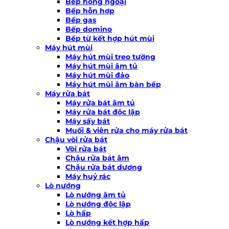
Bếp hồng ngoại
Bếp hỗn hợp
Bếp gas
Bếp domino
Bếp từ kết hợp hút mùi
Máy hút mùi
Máy hút mùi treo tường
Máy hút mùi âm tủ
Máy hút mùi đảo
Máy hút mùi âm bàn bếp
Máy rửa bát
Máy rửa bát âm tủ
Máy rửa bát độc lập
Máy sấy bát
Muối & viên rửa cho máy rửa bát
Chậu vòi rửa bát
Vòi rửa bát
Chậu rửa bát âm
Chậu rửa bát dương
Máy huỷ rác
Lò nướng
Lò nướng âm tủ
Lò nướng độc lập
Lò hấp
Lò nướng kết hợp hấp