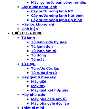
Máy lọc nước bán công nghiệp
Cây nước nóng lạnh
Cây nước nóng lạnh RO
Cây nước nóng lạnh hút bình
Cây nước nóng lạnh úp bình
Máy lọc không khí
Linh kiện
THIẾT BỊ GIA DỤNG
Tủ lạnh
Tủ lạnh side by side
Tủ lạnh đơn
Tủ lạnh âm tủ
Tủ đông
Tủ mát
Tủ rượu
Tủ rượu độc lập
Tủ rượu âm tủ
Máy giặt & máy sấy
Máy giặt
Máy sấy
Máy giặt kết hợp sấy
Máy pha cafe
Máy pha cafe âm tủ
Máy pha cafe độc lập
Thiết bị mini