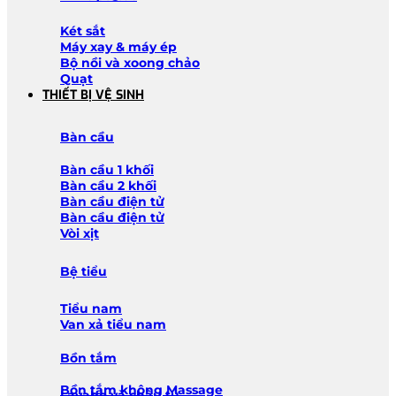
Két sắt
Máy xay & máy ép
Bộ nồi và xoong chảo
Quạt
THIẾT BỊ VỆ SINH
Bàn cầu
Bàn cầu 1 khối
Bàn cầu 2 khối
Bàn cầu điện tử
Bàn cầu điện tử
Vòi xịt
Bệ tiểu
Tiểu nam
Van xả tiểu nam
Bồn tắm
Bồn tắm không Massage
Lavabo và chậu tủ