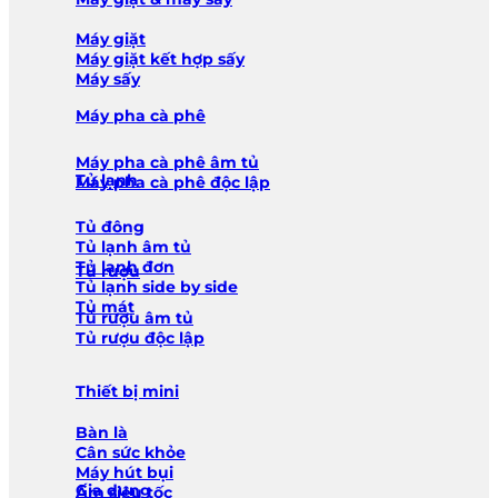
Máy giặt
Máy giặt kết hợp sấy
Máy sấy
Máy pha cà phê
Máy pha cà phê âm tủ
Tủ lạnh
Máy pha cà phê độc lập
Tủ đông
Tủ lạnh âm tủ
Tủ lạnh đơn
Tủ rượu
Tủ lạnh side by side
Tủ mát
Tủ rượu âm tủ
Tủ rượu độc lập
Thiết bị mini
Bàn là
Cân sức khỏe
Máy hút bụi
Gia dụng
Ấm siêu tốc