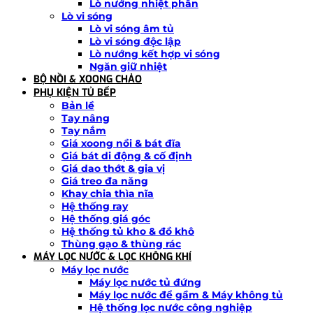
Lò nướng nhiệt phân
Lò vi sóng
Lò vi sóng âm tủ
Lò vi sóng độc lập
Lò nướng kết hợp vi sóng
Ngăn giữ nhiệt
BỘ NỒI & XOONG CHẢO
PHỤ KIỆN TỦ BẾP
Bản lề
Tay nâng
Tay nắm
Giá xoong nồi & bát đĩa
Giá bát di động & cố định
Giá dao thớt & gia vị
Giá treo đa năng
Khay chia thìa nĩa
Hệ thống ray
Hệ thống giá góc
Hệ thống tủ kho & đồ khô
Thùng gạo & thùng rác
MÁY LỌC NƯỚC & LỌC KHÔNG KHÍ
Máy lọc nước
Máy lọc nước tủ đứng
Máy lọc nước để gầm & Máy không tủ
Hệ thống lọc nước công nghiệp