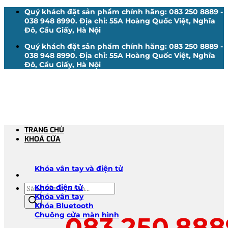
Bỏ
Quý khách đặt sản phẩm chính hãng: 083 250 8889 -
qua
038 948 8990. Địa chỉ: 55A Hoàng Quốc Việt, Nghĩa
nội
Đô, Cầu Giấy, Hà Nội
dung
Quý khách đặt sản phẩm chính hãng: 083 250 8889 -
038 948 8990. Địa chỉ: 55A Hoàng Quốc Việt, Nghĩa
Đô, Cầu Giấy, Hà Nội
TRANG CHỦ
KHOÁ CỬA
Khóa vân tay và điện tử
Tìm
Khóa điện tử
kiếm
Khóa vân tay
sản
Khóa Bluetooth
phẩm
Chuông cửa màn hình
083.250.888