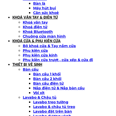
Bàn là
Máy hút bụi
Cân sức khoẻ
KHOÁ VÂN TAY & ĐIỆN TỬ
Khoá vân tay
Khoá điện tử
Khoá Bluetooth
Chuông cửa màn hình
KHOÁ CỬA & PHỤ KIỆN CỬA
Bộ khoá cửa & Tay nắm cửa
Phụ kiện cửa
Phụ kiện cửa kính
Phụ kiện cửa trượt , cửa xếp & cửa đi
THIẾT BỊ VỆ SINH
Bàn cầu
Bàn cầu 1 khối
Bàn cầu 2 khối
Bàn cầu điện tử
Nắp điện tử & Nắp bàn cầu
Vòi xịt
Lavabo & Chậu tủ
Lavabo treo tường
Lavabo & chậu tủ treo
Lavabo đặt trên bàn
Lavabo dương vành