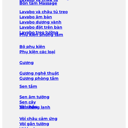
Bồn tắm Massage
Lavabo và chậu tủ treo
Lavabo âm bàn
Lavabo dương vành
Lavabo đặt trên bàn
Lavabo treo tường
Phụ kiện phòng tắm
Bộ phụ kiện
Phụ kiện các loại
Gương
Gương nghệ thuật
Gương phòng tắm
Sen tắm
Sen âm tường
Sen cây
Vòi chậu
Sen nóng lạnh
Vòi chậu cảm ứng
Vòi gắn tường