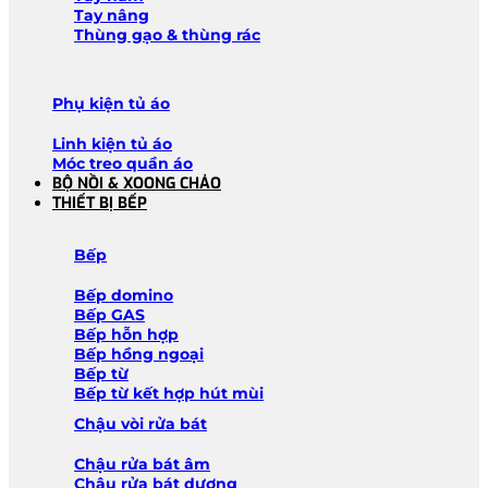
Tay nâng
Thùng gạo & thùng rác
Phụ kiện tủ áo
Linh kiện tủ áo
Móc treo quần áo
BỘ NỒI & XOONG CHẢO
THIẾT BỊ BẾP
Bếp
Bếp domino
Bếp GAS
Bếp hỗn hợp
Bếp hồng ngoại
Bếp từ
Bếp từ kết hợp hút mùi
Chậu vòi rửa bát
Chậu rửa bát âm
Chậu rửa bát dương