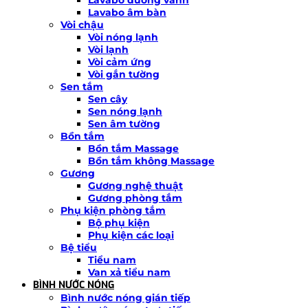
Lavabo âm bàn
Vòi chậu
Vòi nóng lạnh
Vòi lạnh
Vòi cảm ứng
Vòi gắn tường
Sen tắm
Sen cây
Sen nóng lạnh
Sen âm tường
Bồn tắm
Bồn tắm Massage
Bồn tắm không Massage
Gương
Gương nghệ thuật
Gương phòng tắm
Phụ kiện phòng tắm
Bộ phụ kiện
Phụ kiện các loại
Bệ tiểu
Tiểu nam
Van xả tiểu nam
BÌNH NƯỚC NÓNG
Bình nước nóng gián tiếp