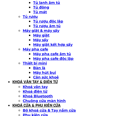
Tủ lạnh âm tủ
Tủ đông
Tủ mát
Tủ rượu
Tủ rượu độc lập
Tủ rượu âm tủ
Máy giặt & máy sấy
Máy giặt
Máy sấy
Máy giặt kết hợp sấy
Máy pha cafe
Máy pha cafe âm tủ
Máy pha cafe độc lập
Thiết bị mini
Bàn là
Máy hút bụi
Cân sức khoẻ
KHOÁ VÂN TAY & ĐIỆN TỬ
Khoá vân tay
Khoá điện tử
Khoá Bluetooth
Chuông cửa màn hình
KHOÁ CỬA & PHỤ KIỆN CỬA
Bộ khoá cửa & Tay nắm cửa
Phụ kiện cửa