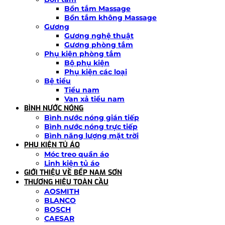
Bồn tắm Massage
Bồn tắm không Massage
Gương
Gương nghệ thuật
Gương phòng tắm
Phụ kiện phòng tắm
Bộ phụ kiện
Phụ kiện các loại
Bệ tiểu
Tiểu nam
Van xả tiểu nam
BÌNH NƯỚC NÓNG
Bình nước nóng gián tiếp
Bình nước nóng trực tiếp
Bình năng lượng mặt trời
PHỤ KIỆN TỦ ÁO
Móc treo quần áo
Linh kiện tủ áo
GIỚI THIỆU VỀ BẾP NAM SƠN
THƯƠNG HIỆU TOÀN CẦU
AOSMITH
BLANCO
BOSCH
CAESAR