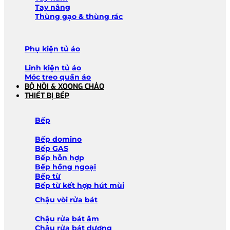
Tay nâng
Thùng gạo & thùng rác
Phụ kiện tủ áo
Linh kiện tủ áo
Móc treo quần áo
BỘ NỒI & XOONG CHẢO
THIẾT BỊ BẾP
Bếp
Bếp domino
Bếp GAS
Bếp hỗn hợp
Bếp hồng ngoại
Bếp từ
Bếp từ kết hợp hút mùi
Chậu vòi rửa bát
Chậu rửa bát âm
Chậu rửa bát dương