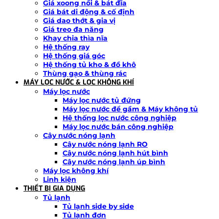
Giá xoong nồi & bát đĩa
Giá bát di động & cố định
Giá dao thớt & gia vị
Giá treo đa năng
Khay chia thìa nĩa
Hệ thống ray
Hệ thống giá góc
Hệ thống tủ kho & đồ khô
Thùng gạo & thùng rác
MÁY LỌC NƯỚC & LỌC KHÔNG KHÍ
Máy lọc nước
Máy lọc nước tủ đứng
Máy lọc nước để gầm & Máy không tủ
Hệ thống lọc nước công nghiệp
Máy lọc nước bán công nghiệp
Cây nước nóng lạnh
Cây nước nóng lạnh RO
Cây nước nóng lạnh hút bình
Cây nước nóng lạnh úp bình
Máy lọc không khí
Linh kiện
THIẾT BỊ GIA DỤNG
Tủ lạnh
Tủ lạnh side by side
Tủ lạnh đơn