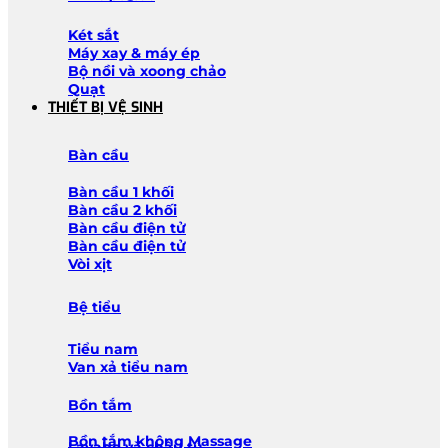
Két sắt
Máy xay & máy ép
Bộ nồi và xoong chảo
Quạt
THIẾT BỊ VỆ SINH
Bàn cầu
Bàn cầu 1 khối
Bàn cầu 2 khối
Bàn cầu điện tử
Bàn cầu điện tử
Vòi xịt
Bệ tiểu
Tiểu nam
Van xả tiểu nam
Bồn tắm
Bồn tắm không Massage
Lavabo và chậu tủ