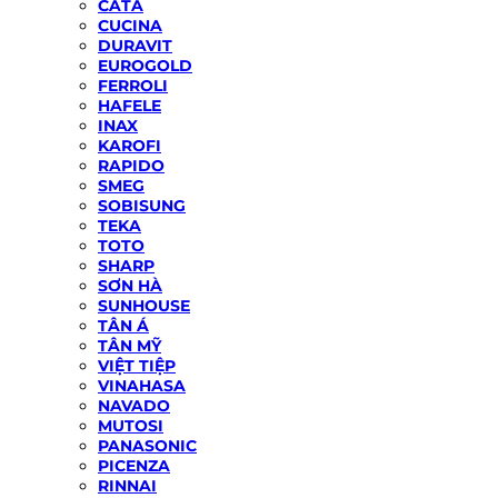
CATA
CUCINA
DURAVIT
EUROGOLD
FERROLI
HAFELE
INAX
KAROFI
RAPIDO
SMEG
SOBISUNG
TEKA
TOTO
SHARP
SƠN HÀ
SUNHOUSE
TÂN Á
TÂN MỸ
VIỆT TIỆP
VINAHASA
NAVADO
MUTOSI
PANASONIC
PICENZA
RINNAI