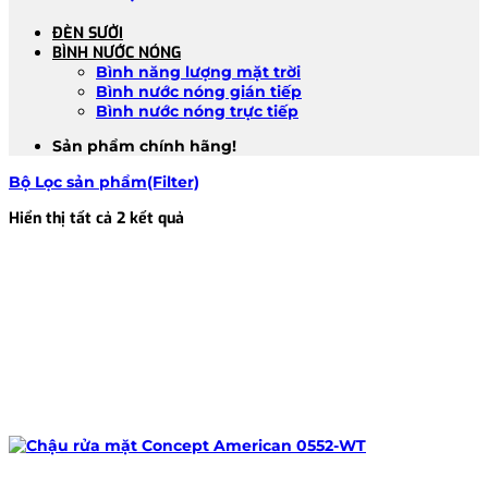
ĐÈN SƯỞI
BÌNH NƯỚC NÓNG
Bình năng lượng mặt trời
Bình nước nóng gián tiếp
Bình nước nóng trực tiếp
Sản phẩm chính hãng!
Bộ Lọc sản phẩm(Filter)
Đã
Hiển thị tất cả 2 kết quả
sắp
xếp
theo
mới
nhất