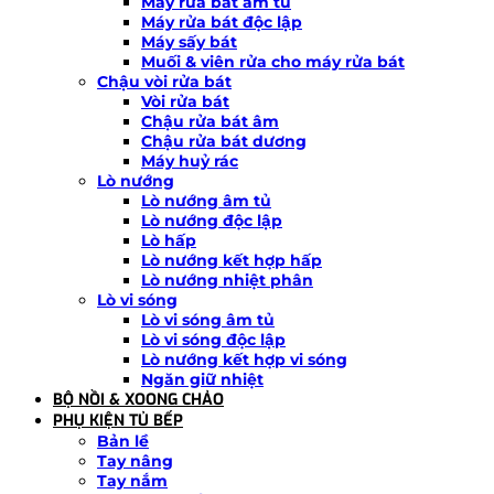
Máy rửa bát âm tủ
Máy rửa bát độc lập
Máy sấy bát
Muối & viên rửa cho máy rửa bát
Chậu vòi rửa bát
Vòi rửa bát
Chậu rửa bát âm
Chậu rửa bát dương
Máy huỷ rác
Lò nướng
Lò nướng âm tủ
Lò nướng độc lập
Lò hấp
Lò nướng kết hợp hấp
Lò nướng nhiệt phân
Lò vi sóng
Lò vi sóng âm tủ
Lò vi sóng độc lập
Lò nướng kết hợp vi sóng
Ngăn giữ nhiệt
BỘ NỒI & XOONG CHẢO
PHỤ KIỆN TỦ BẾP
Bản lề
Tay nâng
Tay nắm