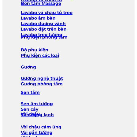
Bồn tắm Massage
Lavabo và chậu tủ treo
Lavabo âm bàn
Lavabo dương vành
Lavabo đặt trên bàn
Lavabo treo tường
Phụ kiện phòng tắm
Bộ phụ kiện
Phụ kiện các loại
Gương
Gương nghệ thuật
Gương phòng tắm
Sen tắm
Sen âm tường
Sen cây
Vòi chậu
Sen nóng lạnh
Vòi chậu cảm ứng
Vòi gắn tường