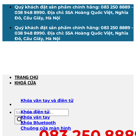
Bỏ
Quý khách đặt sản phẩm chính hãng: 083 250 8889 -
qua
038 948 8990. Địa chỉ: 55A Hoàng Quốc Việt, Nghĩa
nội
Đô, Cầu Giấy, Hà Nội
dung
Quý khách đặt sản phẩm chính hãng: 083 250 8889 -
038 948 8990. Địa chỉ: 55A Hoàng Quốc Việt, Nghĩa
Đô, Cầu Giấy, Hà Nội
TRANG CHỦ
KHOÁ CỬA
Khóa vân tay và điện tử
Tìm
Khóa điện tử
kiếm
Khóa vân tay
sản
Khóa Bluetooth
phẩm
Chuông cửa màn hình
083.250.888