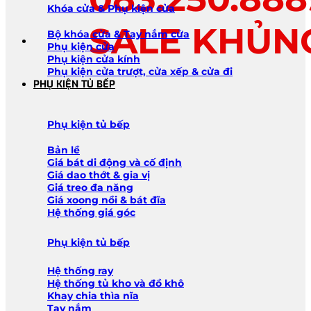
Khóa cửa & Phụ kiện cửa
SALE KHỦN
Bộ khóa cửa & Tay nắm cửa
Phụ kiện cửa
Phụ kiện cửa kính
Phụ kiện cửa trượt, cửa xếp & cửa đi
PHỤ KIỆN TỦ BẾP
Phụ kiện tủ bếp
Bản lề
Giá bát di động và cố định
Giá dao thớt & gia vị
Giá treo đa năng
Giá xoong nồi & bát đĩa
Hệ thống giá góc
Phụ kiện tủ bếp
Hệ thống ray
Hệ thống tủ kho và đồ khô
Khay chia thìa nĩa
Tay nắm