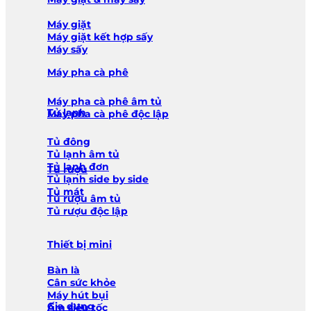
Máy giặt
Máy giặt kết hợp sấy
Máy sấy
Máy pha cà phê
Máy pha cà phê âm tủ
Tủ lạnh
Máy pha cà phê độc lập
Tủ đông
Tủ lạnh âm tủ
Tủ lạnh đơn
Tủ rượu
Tủ lạnh side by side
Tủ mát
Tủ rượu âm tủ
Tủ rượu độc lập
Thiết bị mini
Bàn là
Cân sức khỏe
Máy hút bụi
Gia dụng
Ấm siêu tốc