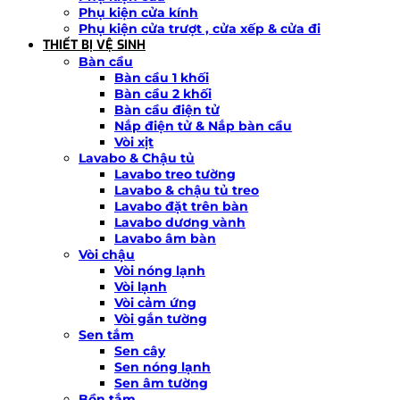
Phụ kiện cửa kính
Phụ kiện cửa trượt , cửa xếp & cửa đi
THIẾT BỊ VỆ SINH
Bàn cầu
Bàn cầu 1 khối
Bàn cầu 2 khối
Bàn cầu điện tử
Nắp điện tử & Nắp bàn cầu
Vòi xịt
Lavabo & Chậu tủ
Lavabo treo tường
Lavabo & chậu tủ treo
Lavabo đặt trên bàn
Lavabo dương vành
Lavabo âm bàn
Vòi chậu
Vòi nóng lạnh
Vòi lạnh
Vòi cảm ứng
Vòi gắn tường
Sen tắm
Sen cây
Sen nóng lạnh
Sen âm tường
Bồn tắm