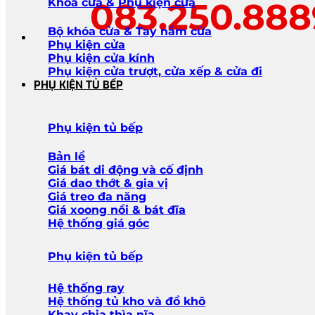
083.250.88
Khóa cửa & Phụ kiện cửa
Bộ khóa cửa & Tay nắm cửa
Phụ kiện cửa
Phụ kiện cửa kính
Phụ kiện cửa trượt, cửa xếp & cửa đi
PHỤ KIỆN TỦ BẾP
Phụ kiện tủ bếp
Bản lề
Giá bát di động và cố định
Giá dao thớt & gia vị
Giá treo đa năng
Giá xoong nồi & bát đĩa
Hệ thống giá góc
Phụ kiện tủ bếp
Hệ thống ray
Hệ thống tủ kho và đồ khô
Khay chia thìa nĩa