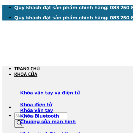
Bỏ
Quý khách đặt sản phẩm chính hãng: 083 250 88
qua
Quý khách đặt sản phẩm chính hãng: 083 250 88
nội
dung
TRANG CHỦ
KHOÁ CỬA
Khóa vân tay và điện tử
Khóa điện tử
Khóa vân tay
Tìm
Khóa Bluetooth
kiếm
Chuông cửa màn hình
sản
phẩm