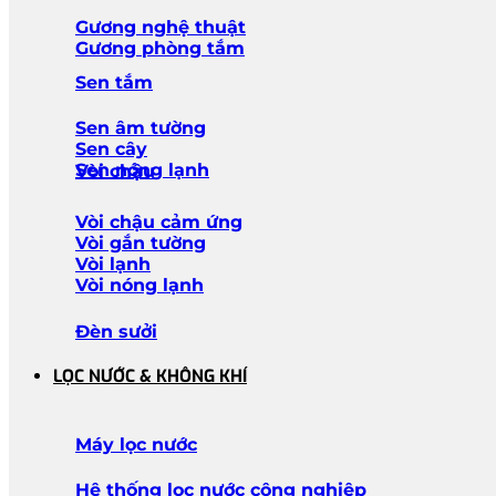
Gương nghệ thuật
Gương phòng tắm
Sen tắm
Sen âm tường
Sen cây
Sen nóng lạnh
Vòi chậu
Vòi chậu cảm ứng
Vòi gắn tường
Vòi lạnh
Vòi nóng lạnh
Đèn sưởi
LỌC NƯỚC & KHÔNG KHÍ
Máy lọc nước
Hệ thống lọc nước công nghiệp