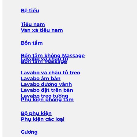
Bệ tiểu
Tiểu nam
Van xả tiểu nam
Bồn tắm
Bồn tắm không Massage
Lavabo và chậu tủ
Bồn tắm Massage
Lavabo và chậu tủ treo
Lavabo âm bàn
Lavabo dương vành
Lavabo đặt trên bàn
Lavabo treo tường
Phụ kiện phòng tắm
Bộ phụ kiện
Phụ kiện các loại
Gương