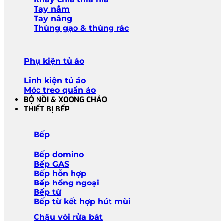
Tay nắm
Tay nâng
Thùng gạo & thùng rác
Phụ kiện tủ áo
Linh kiện tủ áo
Móc treo quần áo
BỘ NỒI & XOONG CHẢO
THIẾT BỊ BẾP
Bếp
Bếp domino
Bếp GAS
Bếp hỗn hợp
Bếp hồng ngoại
Bếp từ
Bếp từ kết hợp hút mùi
Chậu vòi rửa bát