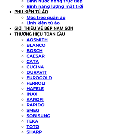
Bình nước nóng trực tiếp
Bình năng lượng mặt trời
PHỤ KIỆN TỦ ÁO
Móc treo quần áo
Linh kiện tủ áo
GIỚI THIỆU VỀ BẾP NAM SƠN
THƯƠNG HIỆU TOÀN CẦU
AOSMITH
BLANCO
BOSCH
CAESAR
CATA
CUCINA
DURAVIT
EUROGOLD
FERROLI
HAFELE
INAX
KAROFI
RAPIDO
SMEG
SOBISUNG
TEKA
TOTO
SHARP