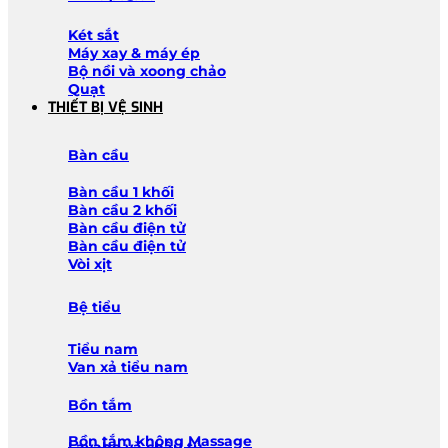
Két sắt
Máy xay & máy ép
Bộ nồi và xoong chảo
Quạt
THIẾT BỊ VỆ SINH
Bàn cầu
Bàn cầu 1 khối
Bàn cầu 2 khối
Bàn cầu điện tử
Bàn cầu điện tử
Vòi xịt
Bệ tiểu
Tiểu nam
Van xả tiểu nam
Bồn tắm
Bồn tắm không Massage
Lavabo và chậu tủ