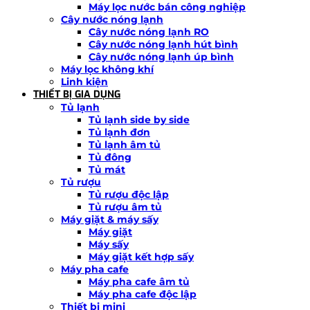
Máy lọc nước bán công nghiệp
Cây nước nóng lạnh
Cây nước nóng lạnh RO
Cây nước nóng lạnh hút bình
Cây nước nóng lạnh úp bình
Máy lọc không khí
Linh kiện
THIẾT BỊ GIA DỤNG
Tủ lạnh
Tủ lạnh side by side
Tủ lạnh đơn
Tủ lạnh âm tủ
Tủ đông
Tủ mát
Tủ rượu
Tủ rượu độc lập
Tủ rượu âm tủ
Máy giặt & máy sấy
Máy giặt
Máy sấy
Máy giặt kết hợp sấy
Máy pha cafe
Máy pha cafe âm tủ
Máy pha cafe độc lập
Thiết bị mini