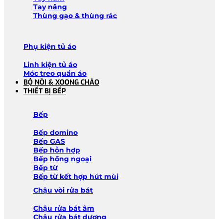
Tay nâng
Thùng gạo & thùng rác
Phụ kiện tủ áo
Linh kiện tủ áo
Móc treo quần áo
BỘ NỒI & XOONG CHẢO
THIẾT BỊ BẾP
Bếp
Bếp domino
Bếp GAS
Bếp hỗn hợp
Bếp hồng ngoại
Bếp từ
Bếp từ kết hợp hút mùi
Chậu vòi rửa bát
Chậu rửa bát âm
Chậu rửa bát dương