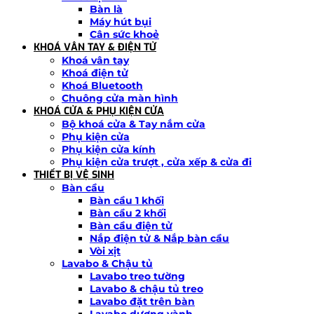
Bàn là
Máy hút bụi
Cân sức khoẻ
KHOÁ VÂN TAY & ĐIỆN TỬ
Khoá vân tay
Khoá điện tử
Khoá Bluetooth
Chuông cửa màn hình
KHOÁ CỬA & PHỤ KIỆN CỬA
Bộ khoá cửa & Tay nắm cửa
Phụ kiện cửa
Phụ kiện cửa kính
Phụ kiện cửa trượt , cửa xếp & cửa đi
THIẾT BỊ VỆ SINH
Bàn cầu
Bàn cầu 1 khối
Bàn cầu 2 khối
Bàn cầu điện tử
Nắp điện tử & Nắp bàn cầu
Vòi xịt
Lavabo & Chậu tủ
Lavabo treo tường
Lavabo & chậu tủ treo
Lavabo đặt trên bàn
Lavabo dương vành