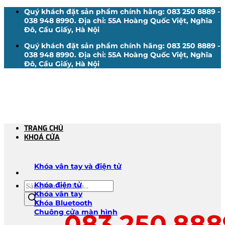
Bỏ
Quý khách đặt sản phẩm chính hãng: 083 250 8889 -
qua
038 948 8990. Địa chỉ: 55A Hoàng Quốc Việt, Nghĩa
nội
Đô, Cầu Giấy, Hà Nội
dung
Quý khách đặt sản phẩm chính hãng: 083 250 8889 -
038 948 8990. Địa chỉ: 55A Hoàng Quốc Việt, Nghĩa
Đô, Cầu Giấy, Hà Nội
TRANG CHỦ
KHOÁ CỬA
Khóa vân tay và điện tử
Tìm
Khóa điện tử
kiếm
Khóa vân tay
sản
Khóa Bluetooth
phẩm
Chuông cửa màn hình
083.250.888