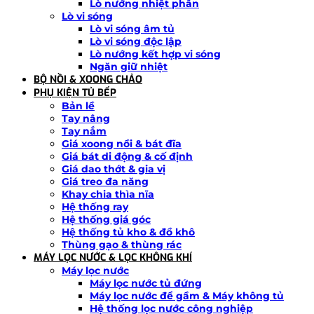
Lò nướng nhiệt phân
Lò vi sóng
Lò vi sóng âm tủ
Lò vi sóng độc lập
Lò nướng kết hợp vi sóng
Ngăn giữ nhiệt
BỘ NỒI & XOONG CHẢO
PHỤ KIỆN TỦ BẾP
Bản lề
Tay nâng
Tay nắm
Giá xoong nồi & bát đĩa
Giá bát di động & cố định
Giá dao thớt & gia vị
Giá treo đa năng
Khay chia thìa nĩa
Hệ thống ray
Hệ thống giá góc
Hệ thống tủ kho & đồ khô
Thùng gạo & thùng rác
MÁY LỌC NƯỚC & LỌC KHÔNG KHÍ
Máy lọc nước
Máy lọc nước tủ đứng
Máy lọc nước để gầm & Máy không tủ
Hệ thống lọc nước công nghiệp