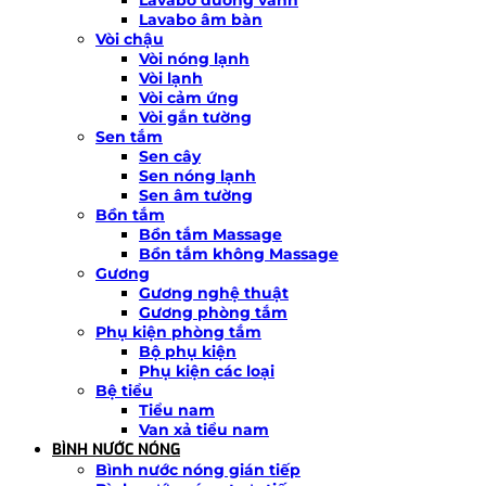
Lavabo âm bàn
Vòi chậu
Vòi nóng lạnh
Vòi lạnh
Vòi cảm ứng
Vòi gắn tường
Sen tắm
Sen cây
Sen nóng lạnh
Sen âm tường
Bồn tắm
Bồn tắm Massage
Bồn tắm không Massage
Gương
Gương nghệ thuật
Gương phòng tắm
Phụ kiện phòng tắm
Bộ phụ kiện
Phụ kiện các loại
Bệ tiểu
Tiểu nam
Van xả tiểu nam
BÌNH NƯỚC NÓNG
Bình nước nóng gián tiếp