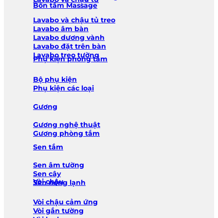
Bồn tắm Massage
Lavabo và chậu tủ treo
Lavabo âm bàn
Lavabo dương vành
Lavabo đặt trên bàn
Lavabo treo tường
Phụ kiện phòng tắm
Bộ phụ kiện
Phụ kiện các loại
Gương
Gương nghệ thuật
Gương phòng tắm
Sen tắm
Sen âm tường
Sen cây
Vòi chậu
Sen nóng lạnh
Vòi chậu cảm ứng
Vòi gắn tường