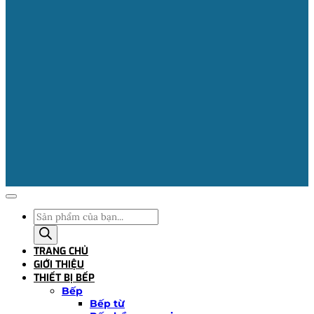
Tìm
kiếm
sản
TRANG CHỦ
phẩm
GIỚI THIỆU
THIẾT BỊ BẾP
Bếp
Bếp từ