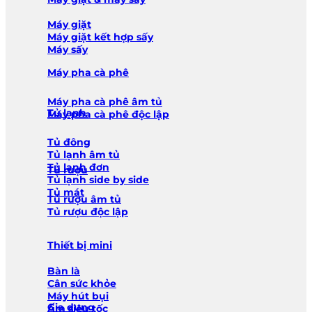
Máy giặt
Máy giặt kết hợp sấy
Máy sấy
Máy pha cà phê
Máy pha cà phê âm tủ
Tủ lạnh
Máy pha cà phê độc lập
Tủ đông
Tủ lạnh âm tủ
Tủ lạnh đơn
Tủ rượu
Tủ lạnh side by side
Tủ mát
Tủ rượu âm tủ
Tủ rượu độc lập
Thiết bị mini
Bàn là
Cân sức khỏe
Máy hút bụi
Gia dụng
Ấm siêu tốc