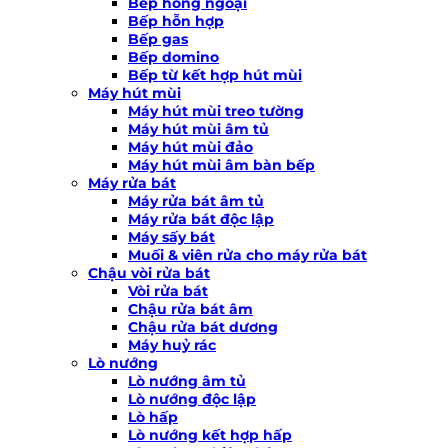
Bếp hồng ngoại
Bếp hỗn hợp
Bếp gas
Bếp domino
Bếp từ kết hợp hút mùi
Máy hút mùi
Máy hút mùi treo tường
Máy hút mùi âm tủ
Máy hút mùi đảo
Máy hút mùi âm bàn bếp
Máy rửa bát
Máy rửa bát âm tủ
Máy rửa bát độc lập
Máy sấy bát
Muối & viên rửa cho máy rửa bát
Chậu vòi rửa bát
Vòi rửa bát
Chậu rửa bát âm
Chậu rửa bát dương
Máy huỷ rác
Lò nướng
Lò nướng âm tủ
Lò nướng độc lập
Lò hấp
Lò nướng kết hợp hấp