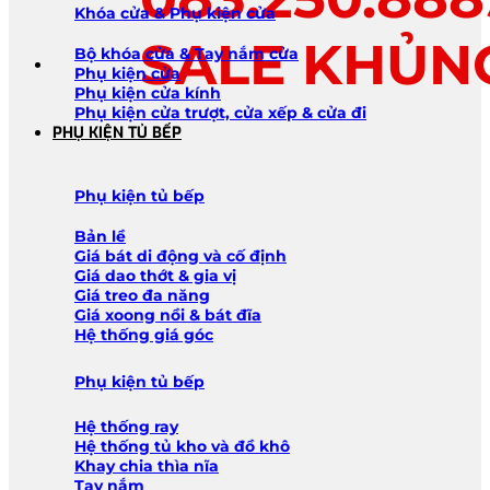
Khóa cửa & Phụ kiện cửa
SALE KHỦN
Bộ khóa cửa & Tay nắm cửa
Phụ kiện cửa
Phụ kiện cửa kính
Phụ kiện cửa trượt, cửa xếp & cửa đi
PHỤ KIỆN TỦ BẾP
Phụ kiện tủ bếp
Bản lề
Giá bát di động và cố định
Giá dao thớt & gia vị
Giá treo đa năng
Giá xoong nồi & bát đĩa
Hệ thống giá góc
Phụ kiện tủ bếp
Hệ thống ray
Hệ thống tủ kho và đồ khô
Khay chia thìa nĩa
Tay nắm