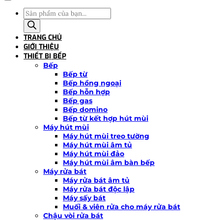
Tìm
kiếm
sản
TRANG CHỦ
phẩm
GIỚI THIỆU
THIẾT BỊ BẾP
Bếp
Bếp từ
Bếp hồng ngoại
Bếp hỗn hợp
Bếp gas
Bếp domino
Bếp từ kết hợp hút mùi
Máy hút mùi
Máy hút mùi treo tường
Máy hút mùi âm tủ
Máy hút mùi đảo
Máy hút mùi âm bàn bếp
Máy rửa bát
Máy rửa bát âm tủ
Máy rửa bát độc lập
Máy sấy bát
Muối & viên rửa cho máy rửa bát
Chậu vòi rửa bát