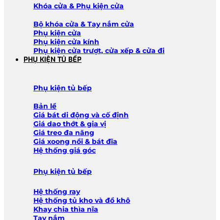
Khóa cửa & Phụ kiện cửa
Bộ khóa cửa & Tay nắm cửa
Phụ kiện cửa
Phụ kiện cửa kính
Phụ kiện cửa trượt, cửa xếp & cửa đi
PHỤ KIỆN TỦ BẾP
Phụ kiện tủ bếp
Bản lề
Giá bát di động và cố định
Giá dao thớt & gia vị
Giá treo đa năng
Giá xoong nồi & bát đĩa
Hệ thống giá góc
Phụ kiện tủ bếp
Hệ thống ray
Hệ thống tủ kho và đồ khô
Khay chia thìa nĩa
Tay nắm