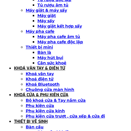
Tủ rượu âm tủ
Máy giặt & máy sấy
Máy giặt
Máy sấy
Máy giặt kết hợp sấy
Máy pha cafe
Máy pha cafe âm tủ
Máy pha cafe độc lập
Thiết bị mini
Bàn là
Máy hút bụi
Cân sức khoẻ
KHOÁ VÂN TAY & ĐIỆN TỬ
Khoá vân tay
Khoá điện tử
Khoá Bluetooth
Chuông cửa màn hình
KHOÁ CỬA & PHỤ KIỆN CỬA
Bộ khoá cửa & Tay nắm cửa
Phụ kiện cửa
Phụ kiện cửa kính
Phụ kiện cửa trượt , cửa xếp & cửa đi
THIẾT BỊ VỆ SINH
Bàn cầu