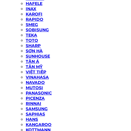
HAFELE
INAX
KAROFI
RAPIDO
SMEG
SOBISUNG
TEKA
TOTO
SHARP
SƠN HÀ
SUNHOUSE
TÂN Á
TÂN MỸ
VIỆT TIỆP
VINAHASA
NAVADO
MUTOSI
PANASONIC
PICENZA
RINNAI
SAMSUNG
SAPHIAS
HANS
KANGAROO
KOTTMANN