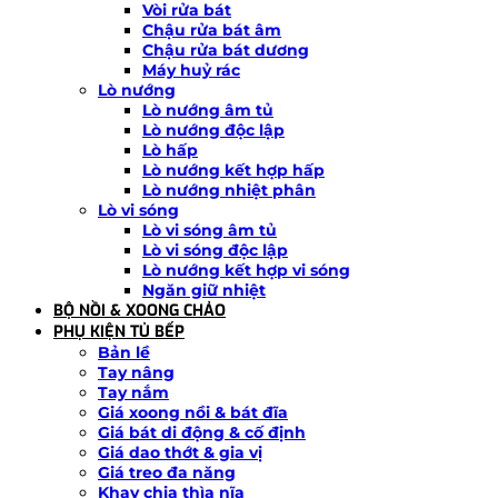
Vòi rửa bát
Chậu rửa bát âm
Chậu rửa bát dương
Máy huỷ rác
Lò nướng
Lò nướng âm tủ
Lò nướng độc lập
Lò hấp
Lò nướng kết hợp hấp
Lò nướng nhiệt phân
Lò vi sóng
Lò vi sóng âm tủ
Lò vi sóng độc lập
Lò nướng kết hợp vi sóng
Ngăn giữ nhiệt
BỘ NỒI & XOONG CHẢO
PHỤ KIỆN TỦ BẾP
Bản lề
Tay nâng
Tay nắm
Giá xoong nồi & bát đĩa
Giá bát di động & cố định
Giá dao thớt & gia vị
Giá treo đa năng
Khay chia thìa nĩa