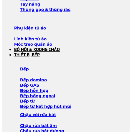
Tay nâng
Thùng gạo & thùng rác
Phụ kiện tủ áo
Linh kiện tủ áo
Móc treo quần áo
BỘ NỒI & XOONG CHẢO
THIẾT BỊ BẾP
Bếp
Bếp domino
Bếp GAS
Bếp hỗn hợp
Bếp hồng ngoại
Bếp từ
Bếp từ kết hợp hút mùi
Chậu vòi rửa bát
Chậu rửa bát âm
Chậu rửa bát dương