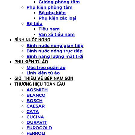
Gương phòng tắm
Phụ kiện phòng tắm
Bộ phụ kiện
Phụ kiện các loại
Bệ tiểu
Tiểu nam
Van xả tiểu nam
BÌNH NƯỚC NÓNG
Bình nước nóng gián tiếp
Bình nước nóng trực tiếp
Bình năng lượng mặt trời
PHỤ KIỆN TỦ ÁO
Móc treo quần áo
Linh kiện tủ áo
GIỚI THIỆU VỀ BẾP NAM SƠN
THƯƠNG HIỆU TOÀN CẦU
AOSMITH
BLANCO
BOSCH
CAESAR
CATA
CUCINA
DURAVIT
EUROGOLD
FERROLI