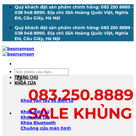
Bỏ
Quý khách đặt sản phẩm chính hãng: 083 250 8889 -
qua
038 948 8990. Địa chỉ: 55A Hoàng Quốc Việt, Nghĩa
nội
Đô, Cầu Giấy, Hà Nội
dung
Quý khách đặt sản phẩm chính hãng: 083 250 8889 -
038 948 8990. Địa chỉ: 55A Hoàng Quốc Việt, Nghĩa
Đô, Cầu Giấy, Hà Nội
Tìm
kiếm
TRANG CHỦ
sản
KHOÁ CỬA
phẩm
083.250.8889
Khóa vân tay và điện tử
SALE KHỦNG
Khóa điện tử
Khóa vân tay
Khóa Bluetooth
Chuông cửa màn hình