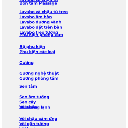
Bồn tắm Massage
Lavabo và chậu tủ treo
Lavabo âm bàn
Lavabo dương vành
Lavabo đặt trên bàn
Lavabo treo tường
Phụ kiện phòng tắm
Bộ phụ kiện
Phụ kiện các loại
Gương
Gương nghệ thuật
Gương phòng tắm
Sen tắm
Sen âm tường
Sen cây
Vòi chậu
Sen nóng lạnh
Vòi chậu cảm ứng
Vòi gắn tường