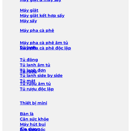
Máy giặt
Máy giặt kết hợp sấy
Máy sấy
Máy pha cà phê
Máy pha cà phê âm tủ
Tủ lạnh
Máy pha cà phê độc lập
Tủ đông
Tủ lạnh âm tủ
Tủ lạnh đơn
Tủ rượu
Tủ lạnh side by side
Tủ mát
Tủ rượu âm tủ
Tủ rượu độc lập
Thiết bị mini
Bàn là
Cân sức khỏe
Máy hút bụi
Gia dụng
Ấm siêu tốc