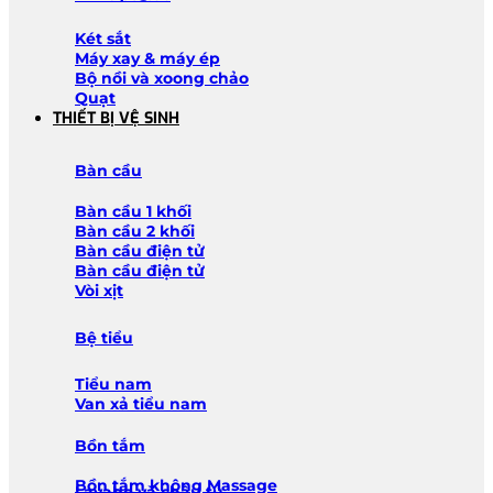
Két sắt
Máy xay & máy ép
Bộ nồi và xoong chảo
Quạt
THIẾT BỊ VỆ SINH
Bàn cầu
Bàn cầu 1 khối
Bàn cầu 2 khối
Bàn cầu điện tử
Bàn cầu điện tử
Vòi xịt
Bệ tiểu
Tiểu nam
Van xả tiểu nam
Bồn tắm
Bồn tắm không Massage
Lavabo và chậu tủ