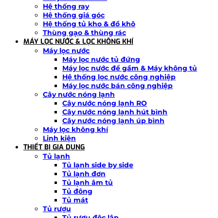
Hệ thống ray
Hệ thống giá góc
Hệ thống tủ kho & đồ khô
Thùng gạo & thùng rác
MÁY LỌC NƯỚC & LỌC KHÔNG KHÍ
Máy lọc nước
Máy lọc nước tủ đứng
Máy lọc nước để gầm & Máy không tủ
Hệ thống lọc nước công nghiệp
Máy lọc nước bán công nghiệp
Cây nước nóng lạnh
Cây nước nóng lạnh RO
Cây nước nóng lạnh hút bình
Cây nước nóng lạnh úp bình
Máy lọc không khí
Linh kiện
THIẾT BỊ GIA DỤNG
Tủ lạnh
Tủ lạnh side by side
Tủ lạnh đơn
Tủ lạnh âm tủ
Tủ đông
Tủ mát
Tủ rượu
Tủ rượu độc lập