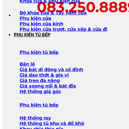
083.250.88
Khóa cửa & Phụ kiện cửa
Bộ khóa cửa & Tay nắm cửa
Phụ kiện cửa
Phụ kiện cửa kính
Phụ kiện cửa trượt, cửa xếp & cửa đi
PHỤ KIỆN TỦ BẾP
Phụ kiện tủ bếp
Bản lề
Giá bát di động và cố định
Giá dao thớt & gia vị
Giá treo đa năng
Giá xoong nồi & bát đĩa
Hệ thống giá góc
Phụ kiện tủ bếp
Hệ thống ray
Hệ thống tủ kho và đồ khô
Khay chia thìa nĩa