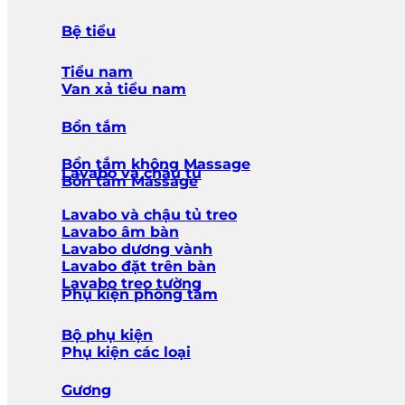
Bệ tiểu
Tiểu nam
Van xả tiểu nam
Bồn tắm
Bồn tắm không Massage
Lavabo và chậu tủ
Bồn tắm Massage
Lavabo và chậu tủ treo
Lavabo âm bàn
Lavabo dương vành
Lavabo đặt trên bàn
Lavabo treo tường
Phụ kiện phòng tắm
Bộ phụ kiện
Phụ kiện các loại
Gương