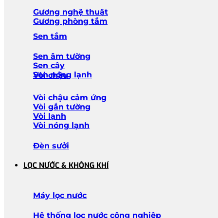
Gương nghệ thuật
Gương phòng tắm
Sen tắm
Sen âm tường
Sen cây
Sen nóng lạnh
Vòi chậu
Vòi chậu cảm ứng
Vòi gắn tường
Vòi lạnh
Vòi nóng lạnh
Đèn sưởi
LỌC NƯỚC & KHÔNG KHÍ
Máy lọc nước
Hệ thống lọc nước công nghiệp