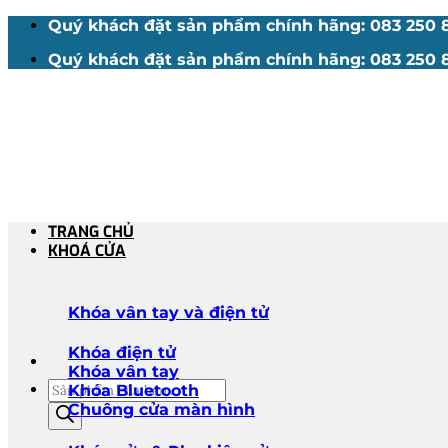
Bỏ
Quý khách đặt sản phẩm chính hãng: 083 250 88
qua
Quý khách đặt sản phẩm chính hãng: 083 250 88
nội
dung
TRANG CHỦ
KHOÁ CỬA
Khóa vân tay và điện tử
Khóa điện tử
Khóa vân tay
Tìm
Khóa Bluetooth
kiếm
Chuông cửa màn hình
sản
phẩm