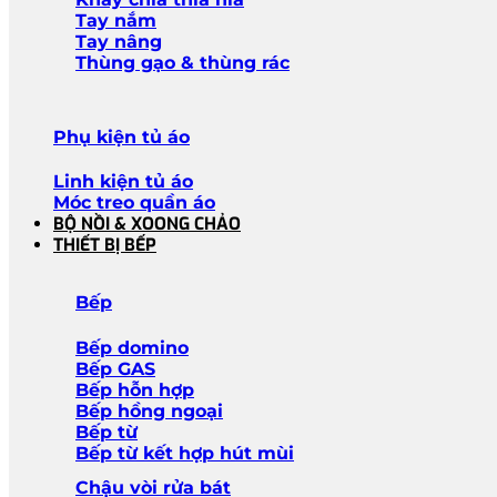
Tay nắm
Tay nâng
Thùng gạo & thùng rác
Phụ kiện tủ áo
Linh kiện tủ áo
Móc treo quần áo
BỘ NỒI & XOONG CHẢO
THIẾT BỊ BẾP
Bếp
Bếp domino
Bếp GAS
Bếp hỗn hợp
Bếp hồng ngoại
Bếp từ
Bếp từ kết hợp hút mùi
Chậu vòi rửa bát