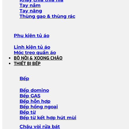
Tay nắm
Tay nâng
Thùng gạo & thùng rác
Phụ kiện tủ áo
Linh kiện tủ áo
Móc treo quần áo
BỘ NỒI & XOONG CHẢO
THIẾT BỊ BẾP
Bếp
Bếp domino
Bếp GAS
Bếp hỗn hợp
Bếp hồng ngoại
Bếp từ
Bếp từ kết hợp hút mùi
Chậu vòi rửa bát