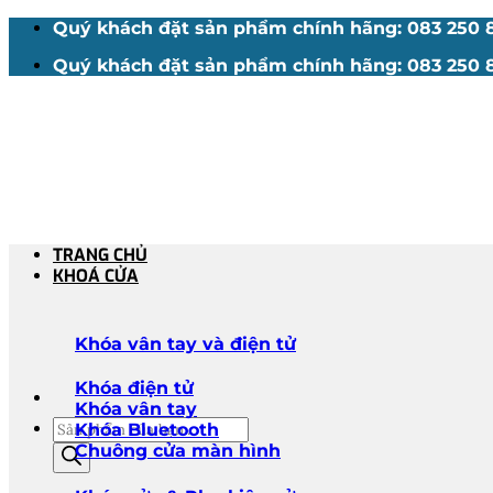
Bỏ
Quý khách đặt sản phẩm chính hãng: 083 250 88
qua
Quý khách đặt sản phẩm chính hãng: 083 250 88
nội
dung
TRANG CHỦ
KHOÁ CỬA
Khóa vân tay và điện tử
Khóa điện tử
Khóa vân tay
Tìm
Khóa Bluetooth
kiếm
Chuông cửa màn hình
sản
phẩm