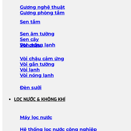
Gương nghệ thuật
Gương phòng tắm
Sen tắm
Sen âm tường
Sen cây
Sen nóng lạnh
Vòi chậu
Vòi chậu cảm ứng
Vòi gắn tường
Vòi lạnh
Vòi nóng lạnh
Đèn sưởi
LỌC NƯỚC & KHÔNG KHÍ
Máy lọc nước
Hệ thống lọc nước công nghiệp