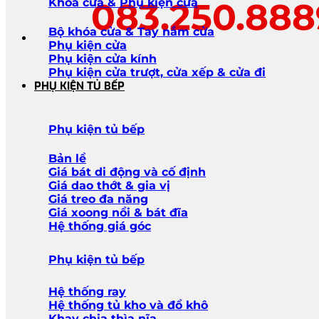
083.250.88
Khóa cửa & Phụ kiện cửa
Bộ khóa cửa & Tay nắm cửa
Phụ kiện cửa
Phụ kiện cửa kính
Phụ kiện cửa trượt, cửa xếp & cửa đi
PHỤ KIỆN TỦ BẾP
Phụ kiện tủ bếp
Bản lề
Giá bát di động và cố định
Giá dao thớt & gia vị
Giá treo đa năng
Giá xoong nồi & bát đĩa
Hệ thống giá góc
Phụ kiện tủ bếp
Hệ thống ray
Hệ thống tủ kho và đồ khô
Khay chia thìa nĩa