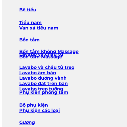
Bệ tiểu
Tiểu nam
Van xả tiểu nam
Bồn tắm
Bồn tắm không Massage
Lavabo và chậu tủ
Bồn tắm Massage
Lavabo và chậu tủ treo
Lavabo âm bàn
Lavabo dương vành
Lavabo đặt trên bàn
Lavabo treo tường
Phụ kiện phòng tắm
Bộ phụ kiện
Phụ kiện các loại
Gương