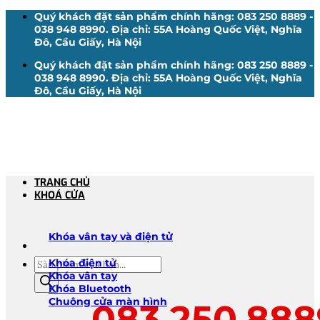
Bỏ
Quý khách đặt sản phẩm chính hãng: 083 250 8889 -
qua
038 948 8990. Địa chỉ: 55A Hoàng Quốc Việt, Nghĩa
nội
Đô, Cầu Giấy, Hà Nội
dung
Quý khách đặt sản phẩm chính hãng: 083 250 8889 -
038 948 8990. Địa chỉ: 55A Hoàng Quốc Việt, Nghĩa
Đô, Cầu Giấy, Hà Nội
TRANG CHỦ
KHOÁ CỬA
Khóa vân tay và điện tử
Tìm
Khóa điện tử
kiếm
Khóa vân tay
sản
Khóa Bluetooth
phẩm
Chuông cửa màn hình
083.250.888