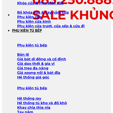
Khóa cửa & Phụ kiện cửa
SALE KHỦN
Bộ khóa cửa & Tay nắm cửa
Phụ kiện cửa
Phụ kiện cửa kính
Phụ kiện cửa trượt, cửa xếp & cửa đi
PHỤ KIỆN TỦ BẾP
Phụ kiện tủ bếp
Bản lề
Giá bát di động và cố định
Giá dao thớt & gia vị
Giá treo đa năng
Giá xoong nồi & bát đĩa
Hệ thống giá góc
Phụ kiện tủ bếp
Hệ thống ray
Hệ thống tủ kho và đồ khô
Khay chia thìa nĩa
Tay nắm