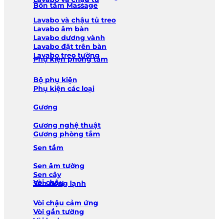
Bồn tắm Massage
Lavabo và chậu tủ treo
Lavabo âm bàn
Lavabo dương vành
Lavabo đặt trên bàn
Lavabo treo tường
Phụ kiện phòng tắm
Bộ phụ kiện
Phụ kiện các loại
Gương
Gương nghệ thuật
Gương phòng tắm
Sen tắm
Sen âm tường
Sen cây
Vòi chậu
Sen nóng lạnh
Vòi chậu cảm ứng
Vòi gắn tường