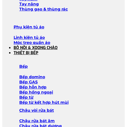
Tay nâng
Thùng gạo & thùng rác
Phụ kiện tủ áo
Linh kiện tủ áo
Móc treo quần áo
BỘ NỒI & XOONG CHẢO
THIẾT BỊ BẾP
Bếp
Bếp domino
Bếp GAS
Bếp hỗn hợp
Bếp hồng ngoại
Bếp từ
Bếp từ kết hợp hút mùi
Chậu vòi rửa bát
Chậu rửa bát âm
Chậu rửa bát dương