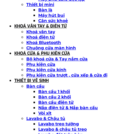
Thiết bị mini
Bàn là
Máy hút bụi
Cân sức khoẻ
KHOÁ VÂN TAY & ĐIỆN TỬ
Khoá vân tay
Khoá điện tử
Khoá Bluetooth
Chuông cửa màn hình
KHOÁ CỬA & PHỤ KIỆN CỬA
Bộ khoá cửa & Tay nắm cửa
Phụ kiện cửa
Phụ kiện cửa kính
Phụ kiện cửa trượt , cửa xếp & cửa đi
THIẾT BỊ VỆ SINH
Bàn cầu
Bàn cầu 1 khối
Bàn cầu 2 khối
Bàn cầu điện tử
Nắp điện tử & Nắp bàn cầu
Vòi xịt
Lavabo & Chậu tủ
Lavabo treo tường
Lavabo & chậu tủ treo