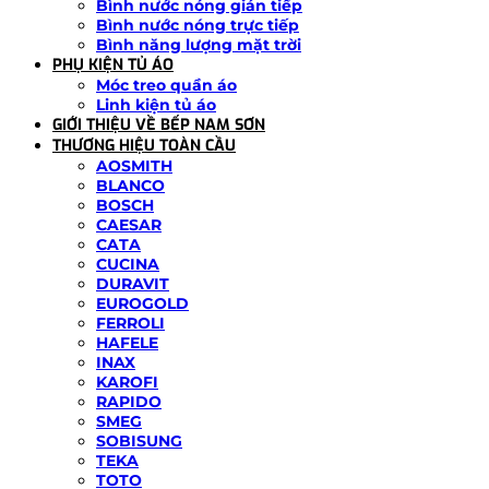
Bình nước nóng gián tiếp
Bình nước nóng trực tiếp
Bình năng lượng mặt trời
PHỤ KIỆN TỦ ÁO
Móc treo quần áo
Linh kiện tủ áo
GIỚI THIỆU VỀ BẾP NAM SƠN
THƯƠNG HIỆU TOÀN CẦU
AOSMITH
BLANCO
BOSCH
CAESAR
CATA
CUCINA
DURAVIT
EUROGOLD
FERROLI
HAFELE
INAX
KAROFI
RAPIDO
SMEG
SOBISUNG
TEKA
TOTO