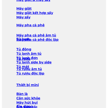
Máy giặt
Máy giặt kết hợp sấy
Máy sấy
Máy pha cà phê
Máy pha cà phê âm tủ
Tủ lạnh
Máy pha cà phê độc lập
Tủ đông
Tủ lạnh âm tủ
Tủ lạnh đơn
Tủ rượu
Tủ lạnh side by side
Tủ mát
Tủ rượu âm tủ
Tủ rượu độc lập
Thiết bị mini
Bàn là
Cân sức khỏe
Máy hút bụi
Gia dụng
Ấm siêu tốc