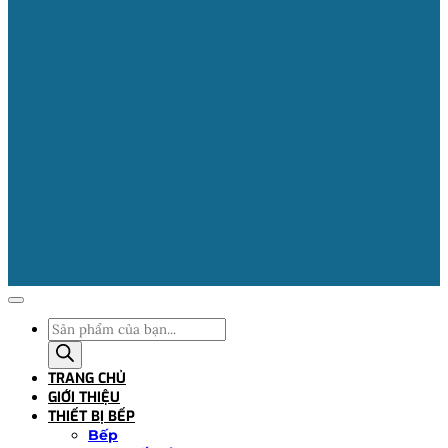
Tìm
kiếm
sản
TRANG CHỦ
phẩm
GIỚI THIỆU
THIẾT BỊ BẾP
Bếp