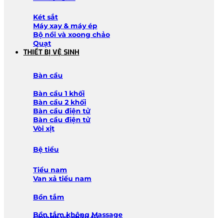
Két sắt
Máy xay & máy ép
Bộ nồi và xoong chảo
Quạt
THIẾT BỊ VỆ SINH
Bàn cầu
Bàn cầu 1 khối
Bàn cầu 2 khối
Bàn cầu điện tử
Bàn cầu điện tử
Vòi xịt
Bệ tiểu
Tiểu nam
Van xả tiểu nam
Bồn tắm
Bồn tắm không Massage
Lavabo và chậu tủ