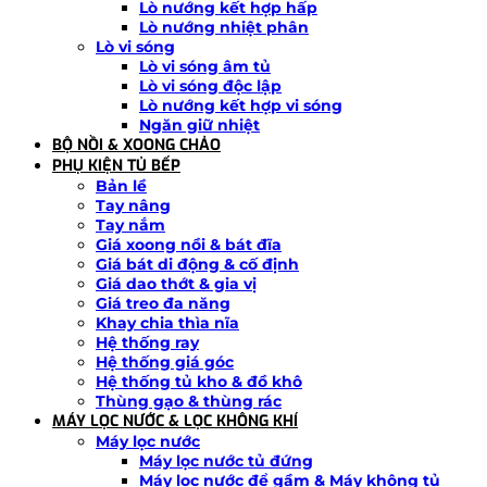
Lò nướng kết hợp hấp
Lò nướng nhiệt phân
Lò vi sóng
Lò vi sóng âm tủ
Lò vi sóng độc lập
Lò nướng kết hợp vi sóng
Ngăn giữ nhiệt
BỘ NỒI & XOONG CHẢO
PHỤ KIỆN TỦ BẾP
Bản lề
Tay nâng
Tay nắm
Giá xoong nồi & bát đĩa
Giá bát di động & cố định
Giá dao thớt & gia vị
Giá treo đa năng
Khay chia thìa nĩa
Hệ thống ray
Hệ thống giá góc
Hệ thống tủ kho & đồ khô
Thùng gạo & thùng rác
MÁY LỌC NƯỚC & LỌC KHÔNG KHÍ
Máy lọc nước
Máy lọc nước tủ đứng
Máy lọc nước để gầm & Máy không tủ