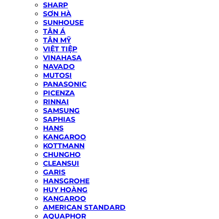
SHARP
SƠN HÀ
SUNHOUSE
TÂN Á
TÂN MỸ
VIỆT TIỆP
VINAHASA
NAVADO
MUTOSI
PANASONIC
PICENZA
RINNAI
SAMSUNG
SAPHIAS
HANS
KANGAROO
KOTTMANN
CHUNGHO
CLEANSUI
GARIS
HANSGROHE
HUY HOÀNG
KANGAROO
AMERICAN STANDARD
AQUAPHOR