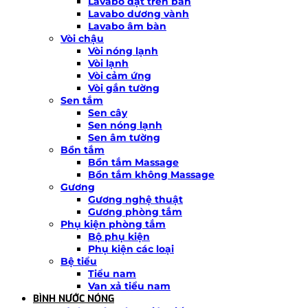
Lavabo đặt trên bàn
Lavabo dương vành
Lavabo âm bàn
Vòi chậu
Vòi nóng lạnh
Vòi lạnh
Vòi cảm ứng
Vòi gắn tường
Sen tắm
Sen cây
Sen nóng lạnh
Sen âm tường
Bồn tắm
Bồn tắm Massage
Bồn tắm không Massage
Gương
Gương nghệ thuật
Gương phòng tắm
Phụ kiện phòng tắm
Bộ phụ kiện
Phụ kiện các loại
Bệ tiểu
Tiểu nam
Van xả tiểu nam
BÌNH NƯỚC NÓNG