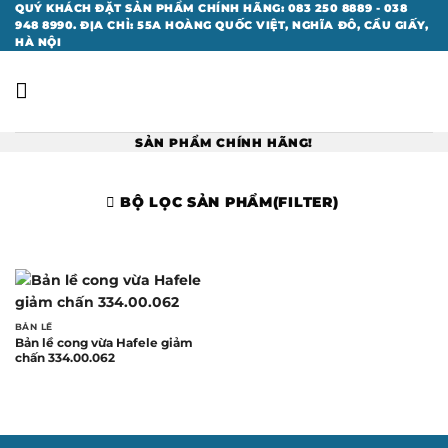
Bỏ
QUÝ KHÁCH ĐẶT SẢN PHẨM CHÍNH HÃNG: 083 250 8889 - 038
948 8990. ĐỊA CHỈ: 55A HOÀNG QUỐC VIỆT, NGHĨA ĐÔ, CẦU GIẤY,
qua
HÀ NỘI
nội
dung
SẢN PHẨM CHÍNH HÃNG!
BỘ LỌC SẢN PHẨM(FILTER)
BẢN LỀ
Bản lề cong vừa Hafele giảm
chấn 334.00.062