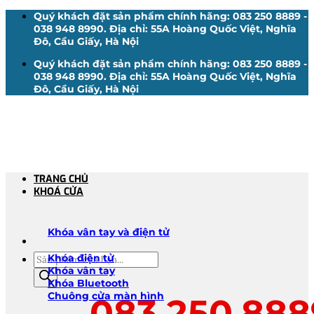
Bỏ
Quý khách đặt sản phẩm chính hãng: 083 250 8889 -
qua
038 948 8990. Địa chỉ: 55A Hoàng Quốc Việt, Nghĩa
nội
Đô, Cầu Giấy, Hà Nội
dung
Quý khách đặt sản phẩm chính hãng: 083 250 8889 -
038 948 8990. Địa chỉ: 55A Hoàng Quốc Việt, Nghĩa
Đô, Cầu Giấy, Hà Nội
TRANG CHỦ
KHOÁ CỬA
Khóa vân tay và điện tử
Tìm
Khóa điện tử
kiếm
Khóa vân tay
sản
Khóa Bluetooth
phẩm
Chuông cửa màn hình
083.250.888