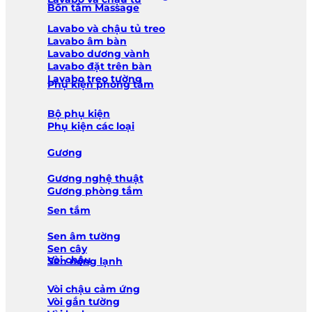
Bồn tắm Massage
Lavabo và chậu tủ treo
Lavabo âm bàn
Lavabo dương vành
Lavabo đặt trên bàn
Lavabo treo tường
Phụ kiện phòng tắm
Bộ phụ kiện
Phụ kiện các loại
Gương
Gương nghệ thuật
Gương phòng tắm
Sen tắm
Sen âm tường
Sen cây
Vòi chậu
Sen nóng lạnh
Vòi chậu cảm ứng
Vòi gắn tường