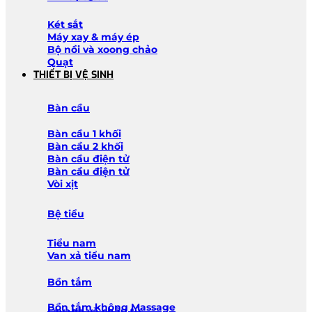
Két sắt
Máy xay & máy ép
Bộ nồi và xoong chảo
Quạt
THIẾT BỊ VỆ SINH
Bàn cầu
Bàn cầu 1 khối
Bàn cầu 2 khối
Bàn cầu điện tử
Bàn cầu điện tử
Vòi xịt
Bệ tiểu
Tiểu nam
Van xả tiểu nam
Bồn tắm
Bồn tắm không Massage
Lavabo và chậu tủ