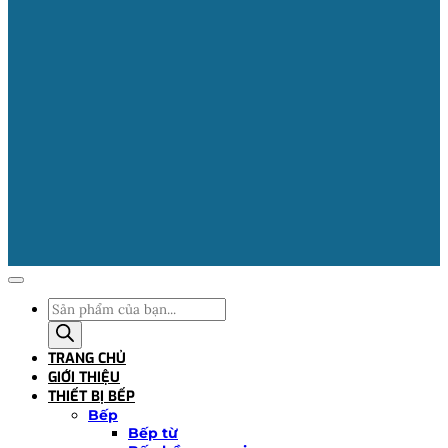
Tìm
kiếm
sản
TRANG CHỦ
phẩm
GIỚI THIỆU
THIẾT BỊ BẾP
Bếp
Bếp từ