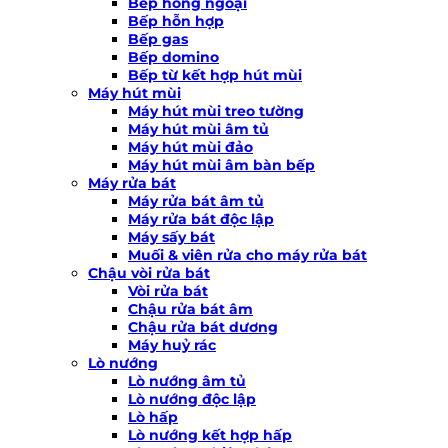
Bếp hồng ngoại
Bếp hỗn hợp
Bếp gas
Bếp domino
Bếp từ kết hợp hút mùi
Máy hút mùi
Máy hút mùi treo tường
Máy hút mùi âm tủ
Máy hút mùi đảo
Máy hút mùi âm bàn bếp
Máy rửa bát
Máy rửa bát âm tủ
Máy rửa bát độc lập
Máy sấy bát
Muối & viên rửa cho máy rửa bát
Chậu vòi rửa bát
Vòi rửa bát
Chậu rửa bát âm
Chậu rửa bát dương
Máy huỷ rác
Lò nướng
Lò nướng âm tủ
Lò nướng độc lập
Lò hấp
Lò nướng kết hợp hấp