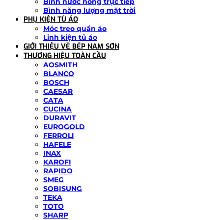
Bình nước nóng trực tiếp
Bình năng lượng mặt trời
PHỤ KIỆN TỦ ÁO
Móc treo quần áo
Linh kiện tủ áo
GIỚI THIỆU VỀ BẾP NAM SƠN
THƯƠNG HIỆU TOÀN CẦU
AOSMITH
BLANCO
BOSCH
CAESAR
CATA
CUCINA
DURAVIT
EUROGOLD
FERROLI
HAFELE
INAX
KAROFI
RAPIDO
SMEG
SOBISUNG
TEKA
TOTO
SHARP