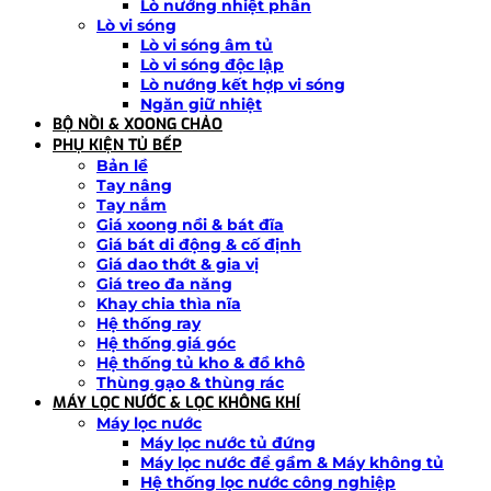
Lò nướng nhiệt phân
Lò vi sóng
Lò vi sóng âm tủ
Lò vi sóng độc lập
Lò nướng kết hợp vi sóng
Ngăn giữ nhiệt
BỘ NỒI & XOONG CHẢO
PHỤ KIỆN TỦ BẾP
Bản lề
Tay nâng
Tay nắm
Giá xoong nồi & bát đĩa
Giá bát di động & cố định
Giá dao thớt & gia vị
Giá treo đa năng
Khay chia thìa nĩa
Hệ thống ray
Hệ thống giá góc
Hệ thống tủ kho & đồ khô
Thùng gạo & thùng rác
MÁY LỌC NƯỚC & LỌC KHÔNG KHÍ
Máy lọc nước
Máy lọc nước tủ đứng
Máy lọc nước để gầm & Máy không tủ
Hệ thống lọc nước công nghiệp