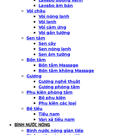
Lavabo âm bàn
Vòi chậu
Vòi nóng lạnh
Vòi lạnh
Vòi cảm ứng
Vòi gắn tường
Sen tắm
Sen cây
Sen nóng lạnh
Sen âm tường
Bồn tắm
Bồn tắm Massage
Bồn tắm không Massage
Gương
Gương nghệ thuật
Gương phòng tắm
Phụ kiện phòng tắm
Bộ phụ kiện
Phụ kiện các loại
Bệ tiểu
Tiểu nam
Van xả tiểu nam
BÌNH NƯỚC NÓNG
Bình nước nóng gián tiếp