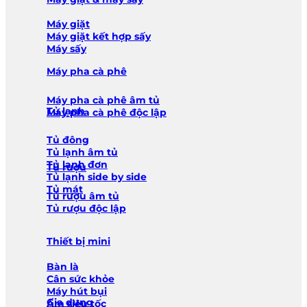
Máy giặt
Máy giặt kết hợp sấy
Máy sấy
Máy pha cà phê
Máy pha cà phê âm tủ
Tủ lạnh
Máy pha cà phê độc lập
Tủ đông
Tủ lạnh âm tủ
Tủ lạnh đơn
Tủ rượu
Tủ lạnh side by side
Tủ mát
Tủ rượu âm tủ
Tủ rượu độc lập
Thiết bị mini
Bàn là
Cân sức khỏe
Máy hút bụi
Gia dụng
Ấm siêu tốc