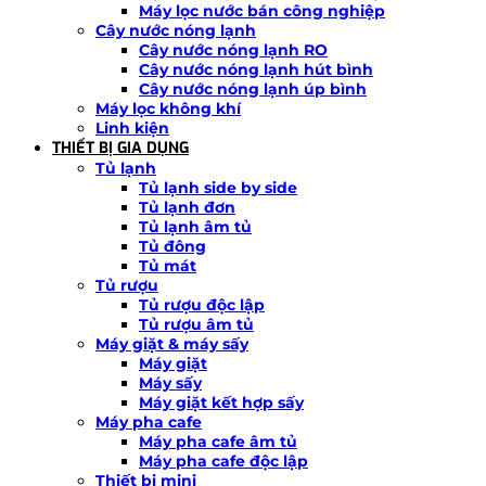
Máy lọc nước bán công nghiệp
Cây nước nóng lạnh
Cây nước nóng lạnh RO
Cây nước nóng lạnh hút bình
Cây nước nóng lạnh úp bình
Máy lọc không khí
Linh kiện
THIẾT BỊ GIA DỤNG
Tủ lạnh
Tủ lạnh side by side
Tủ lạnh đơn
Tủ lạnh âm tủ
Tủ đông
Tủ mát
Tủ rượu
Tủ rượu độc lập
Tủ rượu âm tủ
Máy giặt & máy sấy
Máy giặt
Máy sấy
Máy giặt kết hợp sấy
Máy pha cafe
Máy pha cafe âm tủ
Máy pha cafe độc lập
Thiết bị mini