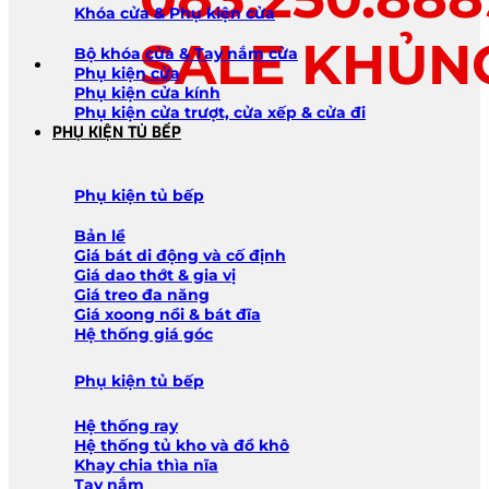
Khóa cửa & Phụ kiện cửa
SALE KHỦN
Bộ khóa cửa & Tay nắm cửa
Phụ kiện cửa
Phụ kiện cửa kính
Phụ kiện cửa trượt, cửa xếp & cửa đi
PHỤ KIỆN TỦ BẾP
Phụ kiện tủ bếp
Bản lề
Giá bát di động và cố định
Giá dao thớt & gia vị
Giá treo đa năng
Giá xoong nồi & bát đĩa
Hệ thống giá góc
Phụ kiện tủ bếp
Hệ thống ray
Hệ thống tủ kho và đồ khô
Khay chia thìa nĩa
Tay nắm