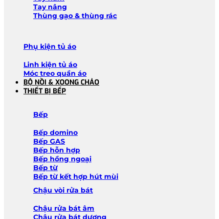
Tay nâng
Thùng gạo & thùng rác
Phụ kiện tủ áo
Linh kiện tủ áo
Móc treo quần áo
BỘ NỒI & XOONG CHẢO
THIẾT BỊ BẾP
Bếp
Bếp domino
Bếp GAS
Bếp hỗn hợp
Bếp hồng ngoại
Bếp từ
Bếp từ kết hợp hút mùi
Chậu vòi rửa bát
Chậu rửa bát âm
Chậu rửa bát dương