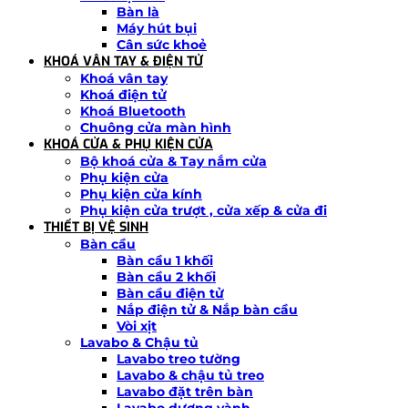
Bàn là
Máy hút bụi
Cân sức khoẻ
KHOÁ VÂN TAY & ĐIỆN TỬ
Khoá vân tay
Khoá điện tử
Khoá Bluetooth
Chuông cửa màn hình
KHOÁ CỬA & PHỤ KIỆN CỬA
Bộ khoá cửa & Tay nắm cửa
Phụ kiện cửa
Phụ kiện cửa kính
Phụ kiện cửa trượt , cửa xếp & cửa đi
THIẾT BỊ VỆ SINH
Bàn cầu
Bàn cầu 1 khối
Bàn cầu 2 khối
Bàn cầu điện tử
Nắp điện tử & Nắp bàn cầu
Vòi xịt
Lavabo & Chậu tủ
Lavabo treo tường
Lavabo & chậu tủ treo
Lavabo đặt trên bàn
Lavabo dương vành