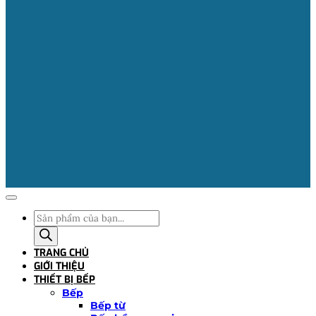
Tìm
kiếm
sản
TRANG CHỦ
phẩm
GIỚI THIỆU
THIẾT BỊ BẾP
Bếp
Bếp từ