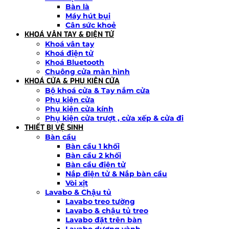
Bàn là
Máy hút bụi
Cân sức khoẻ
KHOÁ VÂN TAY & ĐIỆN TỬ
Khoá vân tay
Khoá điện tử
Khoá Bluetooth
Chuông cửa màn hình
KHOÁ CỬA & PHỤ KIỆN CỬA
Bộ khoá cửa & Tay nắm cửa
Phụ kiện cửa
Phụ kiện cửa kính
Phụ kiện cửa trượt , cửa xếp & cửa đi
THIẾT BỊ VỆ SINH
Bàn cầu
Bàn cầu 1 khối
Bàn cầu 2 khối
Bàn cầu điện tử
Nắp điện tử & Nắp bàn cầu
Vòi xịt
Lavabo & Chậu tủ
Lavabo treo tường
Lavabo & chậu tủ treo
Lavabo đặt trên bàn
Lavabo dương vành