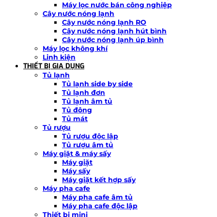
Máy lọc nước bán công nghiệp
Cây nước nóng lạnh
Cây nước nóng lạnh RO
Cây nước nóng lạnh hút bình
Cây nước nóng lạnh úp bình
Máy lọc không khí
Linh kiện
THIẾT BỊ GIA DỤNG
Tủ lạnh
Tủ lạnh side by side
Tủ lạnh đơn
Tủ lạnh âm tủ
Tủ đông
Tủ mát
Tủ rượu
Tủ rượu độc lập
Tủ rượu âm tủ
Máy giặt & máy sấy
Máy giặt
Máy sấy
Máy giặt kết hợp sấy
Máy pha cafe
Máy pha cafe âm tủ
Máy pha cafe độc lập
Thiết bị mini