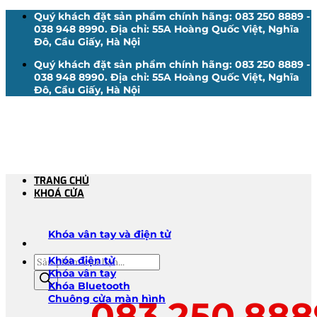
Bỏ
Quý khách đặt sản phẩm chính hãng: 083 250 8889 -
qua
038 948 8990. Địa chỉ: 55A Hoàng Quốc Việt, Nghĩa
nội
Đô, Cầu Giấy, Hà Nội
dung
Quý khách đặt sản phẩm chính hãng: 083 250 8889 -
038 948 8990. Địa chỉ: 55A Hoàng Quốc Việt, Nghĩa
Đô, Cầu Giấy, Hà Nội
TRANG CHỦ
KHOÁ CỬA
Khóa vân tay và điện tử
Tìm
Khóa điện tử
kiếm
Khóa vân tay
sản
Khóa Bluetooth
phẩm
Chuông cửa màn hình
083.250.888