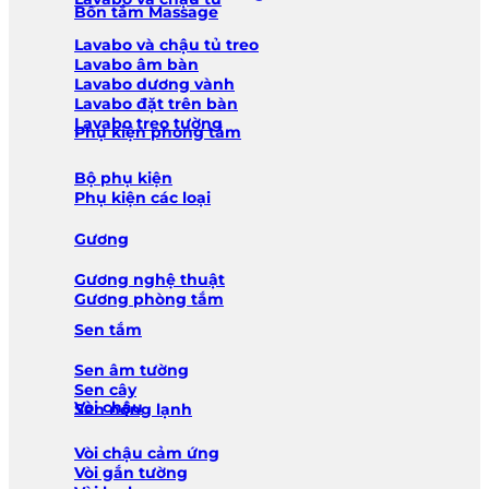
Bồn tắm Massage
Lavabo và chậu tủ treo
Lavabo âm bàn
Lavabo dương vành
Lavabo đặt trên bàn
Lavabo treo tường
Phụ kiện phòng tắm
Bộ phụ kiện
Phụ kiện các loại
Gương
Gương nghệ thuật
Gương phòng tắm
Sen tắm
Sen âm tường
Sen cây
Vòi chậu
Sen nóng lạnh
Vòi chậu cảm ứng
Vòi gắn tường