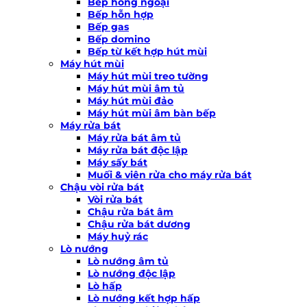
Bếp hồng ngoại
Bếp hỗn hợp
Bếp gas
Bếp domino
Bếp từ kết hợp hút mùi
Máy hút mùi
Máy hút mùi treo tường
Máy hút mùi âm tủ
Máy hút mùi đảo
Máy hút mùi âm bàn bếp
Máy rửa bát
Máy rửa bát âm tủ
Máy rửa bát độc lập
Máy sấy bát
Muối & viên rửa cho máy rửa bát
Chậu vòi rửa bát
Vòi rửa bát
Chậu rửa bát âm
Chậu rửa bát dương
Máy huỷ rác
Lò nướng
Lò nướng âm tủ
Lò nướng độc lập
Lò hấp
Lò nướng kết hợp hấp