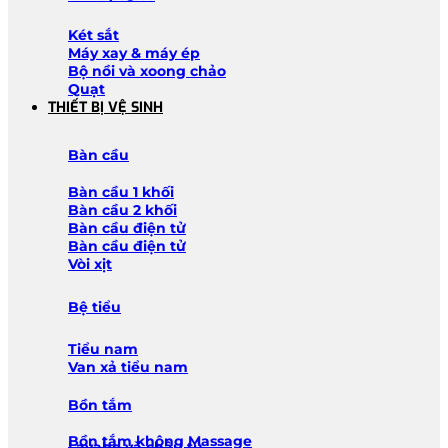
Két sắt
Máy xay & máy ép
Bộ nồi và xoong chảo
Quạt
THIẾT BỊ VỆ SINH
Bàn cầu
Bàn cầu 1 khối
Bàn cầu 2 khối
Bàn cầu điện tử
Bàn cầu điện tử
Vòi xịt
Bệ tiểu
Tiểu nam
Van xả tiểu nam
Bồn tắm
Bồn tắm không Massage
Lavabo và chậu tủ