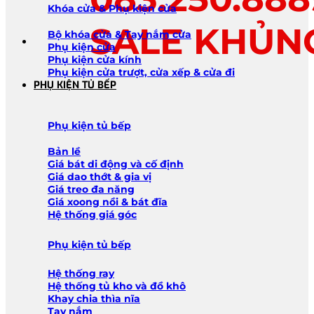
Khóa cửa & Phụ kiện cửa
SALE KHỦN
Bộ khóa cửa & Tay nắm cửa
Phụ kiện cửa
Phụ kiện cửa kính
Phụ kiện cửa trượt, cửa xếp & cửa đi
PHỤ KIỆN TỦ BẾP
Phụ kiện tủ bếp
Bản lề
Giá bát di động và cố định
Giá dao thớt & gia vị
Giá treo đa năng
Giá xoong nồi & bát đĩa
Hệ thống giá góc
Phụ kiện tủ bếp
Hệ thống ray
Hệ thống tủ kho và đồ khô
Khay chia thìa nĩa
Tay nắm