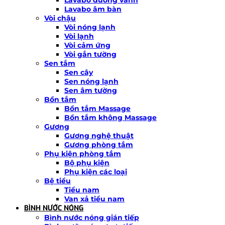
Lavabo âm bàn
Vòi chậu
Vòi nóng lạnh
Vòi lạnh
Vòi cảm ứng
Vòi gắn tường
Sen tắm
Sen cây
Sen nóng lạnh
Sen âm tường
Bồn tắm
Bồn tắm Massage
Bồn tắm không Massage
Gương
Gương nghệ thuật
Gương phòng tắm
Phụ kiện phòng tắm
Bộ phụ kiện
Phụ kiện các loại
Bệ tiểu
Tiểu nam
Van xả tiểu nam
BÌNH NƯỚC NÓNG
Bình nước nóng gián tiếp