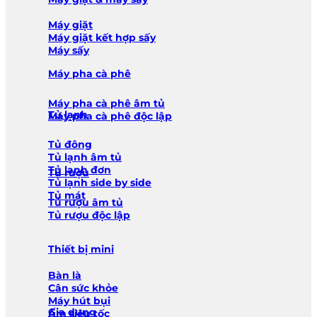
Máy giặt
Máy giặt kết hợp sấy
Máy sấy
Máy pha cà phê
Máy pha cà phê âm tủ
Tủ lạnh
Máy pha cà phê độc lập
Tủ đông
Tủ lạnh âm tủ
Tủ lạnh đơn
Tủ rượu
Tủ lạnh side by side
Tủ mát
Tủ rượu âm tủ
Tủ rượu độc lập
Thiết bị mini
Bàn là
Cân sức khỏe
Máy hút bụi
Gia dụng
Ấm siêu tốc