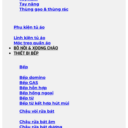
Tay nâng
Thùng gạo & thùng rác
Phụ kiện tủ áo
Linh kiện tủ áo
Móc treo quần áo
BỘ NỒI & XOONG CHẢO
THIẾT BỊ BẾP
Bếp
Bếp domino
Bếp GAS
Bếp hỗn hợp
Bếp hồng ngoại
Bếp từ
Bếp từ kết hợp hút mùi
Chậu vòi rửa bát
Chậu rửa bát âm
Chậu rửa bát dương