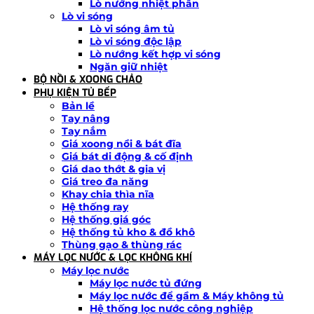
Lò nướng nhiệt phân
Lò vi sóng
Lò vi sóng âm tủ
Lò vi sóng độc lập
Lò nướng kết hợp vi sóng
Ngăn giữ nhiệt
BỘ NỒI & XOONG CHẢO
PHỤ KIỆN TỦ BẾP
Bản lề
Tay nâng
Tay nắm
Giá xoong nồi & bát đĩa
Giá bát di động & cố định
Giá dao thớt & gia vị
Giá treo đa năng
Khay chia thìa nĩa
Hệ thống ray
Hệ thống giá góc
Hệ thống tủ kho & đồ khô
Thùng gạo & thùng rác
MÁY LỌC NƯỚC & LỌC KHÔNG KHÍ
Máy lọc nước
Máy lọc nước tủ đứng
Máy lọc nước để gầm & Máy không tủ
Hệ thống lọc nước công nghiệp