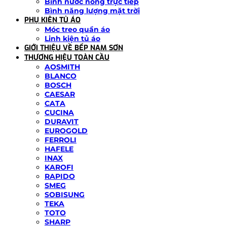
Bình nước nóng trực tiếp
Bình năng lượng mặt trời
PHỤ KIỆN TỦ ÁO
Móc treo quần áo
Linh kiện tủ áo
GIỚI THIỆU VỀ BẾP NAM SƠN
THƯƠNG HIỆU TOÀN CẦU
AOSMITH
BLANCO
BOSCH
CAESAR
CATA
CUCINA
DURAVIT
EUROGOLD
FERROLI
HAFELE
INAX
KAROFI
RAPIDO
SMEG
SOBISUNG
TEKA
TOTO
SHARP