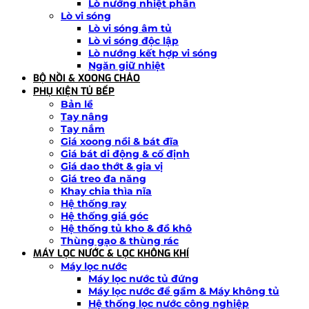
Lò nướng nhiệt phân
Lò vi sóng
Lò vi sóng âm tủ
Lò vi sóng độc lập
Lò nướng kết hợp vi sóng
Ngăn giữ nhiệt
BỘ NỒI & XOONG CHẢO
PHỤ KIỆN TỦ BẾP
Bản lề
Tay nâng
Tay nắm
Giá xoong nồi & bát đĩa
Giá bát di động & cố định
Giá dao thớt & gia vị
Giá treo đa năng
Khay chia thìa nĩa
Hệ thống ray
Hệ thống giá góc
Hệ thống tủ kho & đồ khô
Thùng gạo & thùng rác
MÁY LỌC NƯỚC & LỌC KHÔNG KHÍ
Máy lọc nước
Máy lọc nước tủ đứng
Máy lọc nước để gầm & Máy không tủ
Hệ thống lọc nước công nghiệp