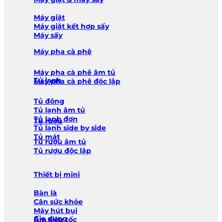
Máy giặt
Máy giặt kết hợp sấy
Máy sấy
Máy pha cà phê
Máy pha cà phê âm tủ
Tủ lạnh
Máy pha cà phê độc lập
Tủ đông
Tủ lạnh âm tủ
Tủ lạnh đơn
Tủ rượu
Tủ lạnh side by side
Tủ mát
Tủ rượu âm tủ
Tủ rượu độc lập
Thiết bị mini
Bàn là
Cân sức khỏe
Máy hút bụi
Gia dụng
Ấm siêu tốc