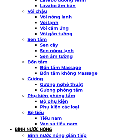
Lavabo âm bàn
Vòi chậu
Vòi nóng lạnh
Vòi lạnh
Vòi cảm ứng
Vòi gắn tường
Sen tắm
Sen cây
Sen nóng lạnh
Sen âm tường
Bồn tắm
Bồn tắm Massage
Bồn tắm không Massage
Gương
Gương nghệ thuật
Gương phòng tắm
Phụ kiện phòng tắm
Bộ phụ kiện
Phụ kiện các loại
Bệ tiểu
Tiểu nam
Van xả tiểu nam
BÌNH NƯỚC NÓNG
Bình nước nóng gián tiếp