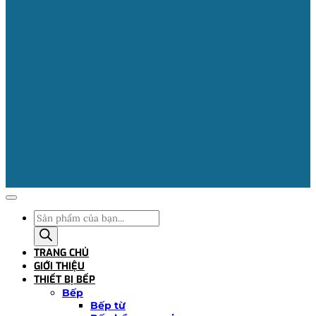
Tìm
kiếm
sản
TRANG CHỦ
phẩm
GIỚI THIỆU
THIẾT BỊ BẾP
Bếp
Bếp từ