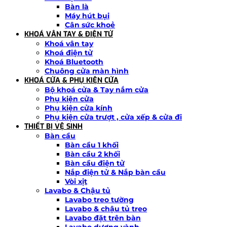
Bàn là
Máy hút bụi
Cân sức khoẻ
KHOÁ VÂN TAY & ĐIỆN TỬ
Khoá vân tay
Khoá điện tử
Khoá Bluetooth
Chuông cửa màn hình
KHOÁ CỬA & PHỤ KIỆN CỬA
Bộ khoá cửa & Tay nắm cửa
Phụ kiện cửa
Phụ kiện cửa kính
Phụ kiện cửa trượt , cửa xếp & cửa đi
THIẾT BỊ VỆ SINH
Bàn cầu
Bàn cầu 1 khối
Bàn cầu 2 khối
Bàn cầu điện tử
Nắp điện tử & Nắp bàn cầu
Vòi xịt
Lavabo & Chậu tủ
Lavabo treo tường
Lavabo & chậu tủ treo
Lavabo đặt trên bàn
Lavabo dương vành