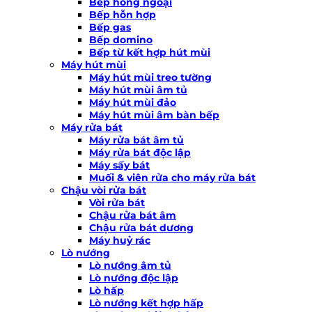
Bếp hồng ngoại
Bếp hỗn hợp
Bếp gas
Bếp domino
Bếp từ kết hợp hút mùi
Máy hút mùi
Máy hút mùi treo tường
Máy hút mùi âm tủ
Máy hút mùi đảo
Máy hút mùi âm bàn bếp
Máy rửa bát
Máy rửa bát âm tủ
Máy rửa bát độc lập
Máy sấy bát
Muối & viên rửa cho máy rửa bát
Chậu vòi rửa bát
Vòi rửa bát
Chậu rửa bát âm
Chậu rửa bát dương
Máy huỷ rác
Lò nướng
Lò nướng âm tủ
Lò nướng độc lập
Lò hấp
Lò nướng kết hợp hấp