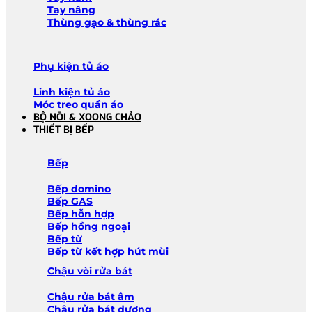
Tay nâng
Thùng gạo & thùng rác
Phụ kiện tủ áo
Linh kiện tủ áo
Móc treo quần áo
BỘ NỒI & XOONG CHẢO
THIẾT BỊ BẾP
Bếp
Bếp domino
Bếp GAS
Bếp hỗn hợp
Bếp hồng ngoại
Bếp từ
Bếp từ kết hợp hút mùi
Chậu vòi rửa bát
Chậu rửa bát âm
Chậu rửa bát dương