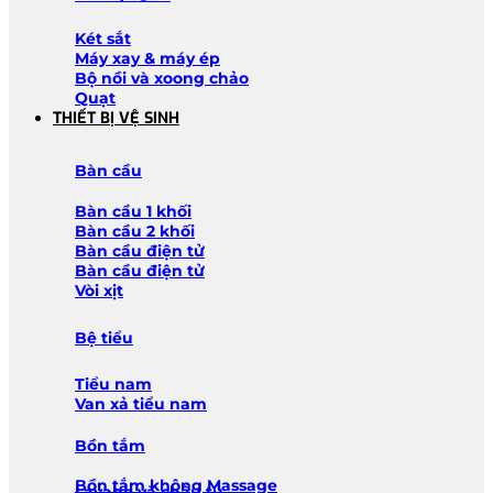
Két sắt
Máy xay & máy ép
Bộ nồi và xoong chảo
Quạt
THIẾT BỊ VỆ SINH
Bàn cầu
Bàn cầu 1 khối
Bàn cầu 2 khối
Bàn cầu điện tử
Bàn cầu điện tử
Vòi xịt
Bệ tiểu
Tiểu nam
Van xả tiểu nam
Bồn tắm
Bồn tắm không Massage
Lavabo và chậu tủ