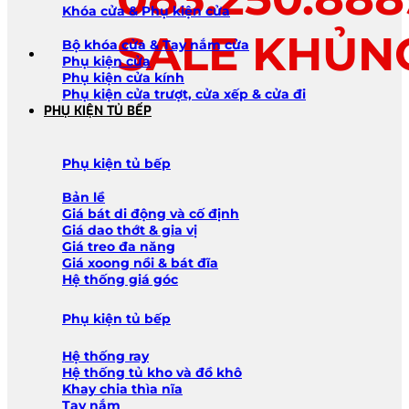
Khóa cửa & Phụ kiện cửa
SALE KHỦN
Bộ khóa cửa & Tay nắm cửa
Phụ kiện cửa
Phụ kiện cửa kính
Phụ kiện cửa trượt, cửa xếp & cửa đi
PHỤ KIỆN TỦ BẾP
Phụ kiện tủ bếp
Bản lề
Giá bát di động và cố định
Giá dao thớt & gia vị
Giá treo đa năng
Giá xoong nồi & bát đĩa
Hệ thống giá góc
Phụ kiện tủ bếp
Hệ thống ray
Hệ thống tủ kho và đồ khô
Khay chia thìa nĩa
Tay nắm