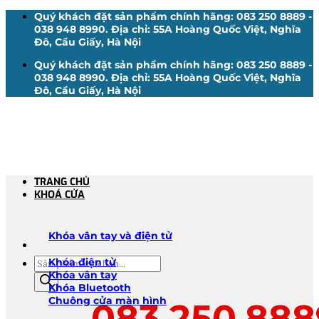
Bỏ
Quý khách đặt sản phẩm chính hãng: 083 250 8889 -
qua
038 948 8990. Địa chỉ: 55A Hoàng Quốc Việt, Nghĩa
nội
Đô, Cầu Giấy, Hà Nội
dung
Quý khách đặt sản phẩm chính hãng: 083 250 8889 -
038 948 8990. Địa chỉ: 55A Hoàng Quốc Việt, Nghĩa
Đô, Cầu Giấy, Hà Nội
TRANG CHỦ
KHOÁ CỬA
Khóa vân tay và điện tử
Tìm
Khóa điện tử
kiếm
Khóa vân tay
sản
Khóa Bluetooth
phẩm
Chuông cửa màn hình
083.250.888