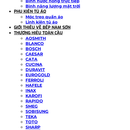
Bình nước nóng trực tiếp
Bình năng lượng mặt trời
PHỤ KIỆN TỦ ÁO
Móc treo quần áo
Linh kiện tủ áo
GIỚI THIỆU VỀ BẾP NAM SƠN
THƯƠNG HIỆU TOÀN CẦU
AOSMITH
BLANCO
BOSCH
CAESAR
CATA
CUCINA
DURAVIT
EUROGOLD
FERROLI
HAFELE
INAX
KAROFI
RAPIDO
SMEG
SOBISUNG
TEKA
TOTO
SHARP