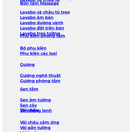
Bồn tắm Massage
Lavabo và chậu tủ treo
Lavabo âm bàn
Lavabo dương vành
Lavabo đặt trên bàn
Lavabo treo tường
Phụ kiện phòng tắm
Bộ phụ kiện
Phụ kiện các loại
Gương
Gương nghệ thuật
Gương phòng tắm
Sen tắm
Sen âm tường
Sen cây
Vòi chậu
Sen nóng lạnh
Vòi chậu cảm ứng
Vòi gắn tường