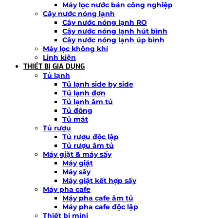
Máy lọc nước bán công nghiệp
Cây nước nóng lạnh
Cây nước nóng lạnh RO
Cây nước nóng lạnh hút bình
Cây nước nóng lạnh úp bình
Máy lọc không khí
Linh kiện
THIẾT BỊ GIA DỤNG
Tủ lạnh
Tủ lạnh side by side
Tủ lạnh đơn
Tủ lạnh âm tủ
Tủ đông
Tủ mát
Tủ rượu
Tủ rượu độc lập
Tủ rượu âm tủ
Máy giặt & máy sấy
Máy giặt
Máy sấy
Máy giặt kết hợp sấy
Máy pha cafe
Máy pha cafe âm tủ
Máy pha cafe độc lập
Thiết bị mini