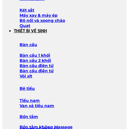
Két sắt
Máy xay & máy ép
Bộ nồi và xoong chảo
Quạt
THIẾT BỊ VỆ SINH
Bàn cầu
Bàn cầu 1 khối
Bàn cầu 2 khối
Bàn cầu điện tử
Bàn cầu điện tử
Vòi xịt
Bệ tiểu
Tiểu nam
Van xả tiểu nam
Bồn tắm
Bồn tắm không Massage
Lavabo và chậu tủ