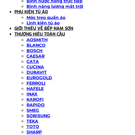
Bình nước nóng trực tiếp
Bình năng lượng mặt trời
PHỤ KIỆN TỦ ÁO
Móc treo quần áo
Linh kiện tủ áo
GIỚI THIỆU VỀ BẾP NAM SƠN
THƯƠNG HIỆU TOÀN CẦU
AOSMITH
BLANCO
BOSCH
CAESAR
CATA
CUCINA
DURAVIT
EUROGOLD
FERROLI
HAFELE
INAX
KAROFI
RAPIDO
SMEG
SOBISUNG
TEKA
TOTO
SHARP