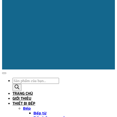
Tìm
kiếm
sản
TRANG CHỦ
phẩm
GIỚI THIỆU
THIẾT BỊ BẾP
Bếp
Bếp từ