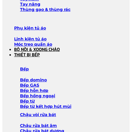
Tay nâng
Thùng gạo & thùng rác
Phụ kiện tủ áo
Linh kiện tủ áo
Móc treo quần áo
BỘ NỒI & XOONG CHẢO
THIẾT BỊ BẾP
Bếp
Bếp domino
Bếp GAS
Bếp hỗn hợp
Bếp hồng ngoại
Bếp từ
Bếp từ kết hợp hút mùi
Chậu vòi rửa bát
Chậu rửa bát âm
Chậu rửa bát dương