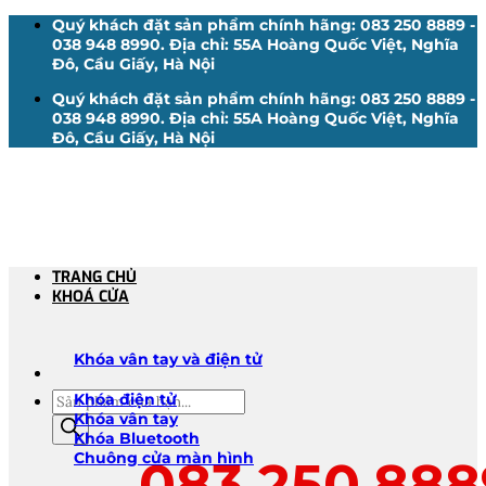
Bỏ
Quý khách đặt sản phẩm chính hãng: 083 250 8889 -
qua
038 948 8990. Địa chỉ: 55A Hoàng Quốc Việt, Nghĩa
nội
Đô, Cầu Giấy, Hà Nội
dung
Quý khách đặt sản phẩm chính hãng: 083 250 8889 -
038 948 8990. Địa chỉ: 55A Hoàng Quốc Việt, Nghĩa
Đô, Cầu Giấy, Hà Nội
TRANG CHỦ
KHOÁ CỬA
Khóa vân tay và điện tử
Tìm
Khóa điện tử
kiếm
Khóa vân tay
sản
Khóa Bluetooth
phẩm
Chuông cửa màn hình
083.250.888