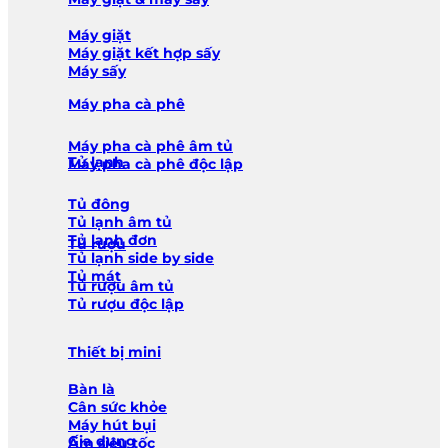
Máy giặt
Máy giặt kết hợp sấy
Máy sấy
Máy pha cà phê
Máy pha cà phê âm tủ
Tủ lạnh
Máy pha cà phê độc lập
Tủ đông
Tủ lạnh âm tủ
Tủ lạnh đơn
Tủ rượu
Tủ lạnh side by side
Tủ mát
Tủ rượu âm tủ
Tủ rượu độc lập
Thiết bị mini
Bàn là
Cân sức khỏe
Máy hút bụi
Gia dụng
Ấm siêu tốc