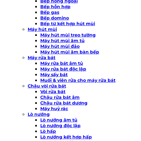
Bếp hồng ngoại
Bếp hỗn hợp
Bếp gas
Bếp domino
Bếp từ kết hợp hút mùi
Máy hút mùi
Máy hút mùi treo tường
Máy hút mùi âm tủ
Máy hút mùi đảo
Máy hút mùi âm bàn bếp
Máy rửa bát
Máy rửa bát âm tủ
Máy rửa bát độc lập
Máy sấy bát
Muối & viên rửa cho máy rửa bát
Chậu vòi rửa bát
Vòi rửa bát
Chậu rửa bát âm
Chậu rửa bát dương
Máy huỷ rác
Lò nướng
Lò nướng âm tủ
Lò nướng độc lập
Lò hấp
Lò nướng kết hợp hấp