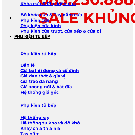
Khóa cửa & Phụ kiện cửa
SALE KHỦN
Bộ khóa cửa & Tay nắm cửa
Phụ kiện cửa
Phụ kiện cửa kính
Phụ kiện cửa trượt, cửa xếp & cửa đi
PHỤ KIỆN TỦ BẾP
Phụ kiện tủ bếp
Bản lề
Giá bát di động và cố định
Giá dao thớt & gia vị
Giá treo đa năng
Giá xoong nồi & bát đĩa
Hệ thống giá góc
Phụ kiện tủ bếp
Hệ thống ray
Hệ thống tủ kho và đồ khô
Khay chia thìa nĩa
Tay nắm