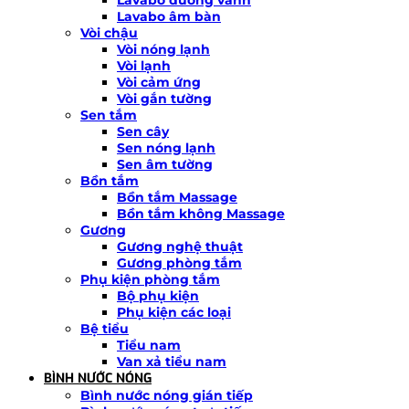
Lavabo âm bàn
Vòi chậu
Vòi nóng lạnh
Vòi lạnh
Vòi cảm ứng
Vòi gắn tường
Sen tắm
Sen cây
Sen nóng lạnh
Sen âm tường
Bồn tắm
Bồn tắm Massage
Bồn tắm không Massage
Gương
Gương nghệ thuật
Gương phòng tắm
Phụ kiện phòng tắm
Bộ phụ kiện
Phụ kiện các loại
Bệ tiểu
Tiểu nam
Van xả tiểu nam
BÌNH NƯỚC NÓNG
Bình nước nóng gián tiếp