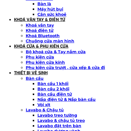
Bàn là
Máy hút bụi
Cân sức khoẻ
KHOÁ VÂN TAY & ĐIỆN TỬ
Khoá vân tay
Khoá điện tử
Khoá Bluetooth
Chuông cửa màn hình
KHOÁ CỬA & PHỤ KIỆN CỬA
Bộ khoá cửa & Tay nắm cửa
Phụ kiện cửa
Phụ kiện cửa kính
Phụ kiện cửa trượt , cửa xếp & cửa đi
THIẾT BỊ VỆ SINH
Bàn cầu
Bàn cầu 1 khối
Bàn cầu 2 khối
Bàn cầu điện tử
Nắp điện tử & Nắp bàn cầu
Vòi xịt
Lavabo & Chậu tủ
Lavabo treo tường
Lavabo & chậu tủ treo
Lavabo đặt trên bàn
Lavabo dương vành