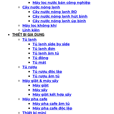
Máy lọc nước bán công nghiệp
Cây nước nóng lạnh
Cây nước nóng lạnh RO
Cây nước nóng lạnh hút bình
Cây nước nóng lạnh úp bình
Máy lọc không khí
Linh kiện
THIẾT BỊ GIA DỤNG
Tủ lạnh
Tủ lạnh side by side
Tủ lạnh đơn
Tủ lạnh âm tủ
Tủ đông
Tủ mát
Tủ rượu
Tủ rượu độc lập
Tủ rượu âm tủ
Máy giặt & máy sấy
Máy giặt
Máy sấy
Máy giặt kết hợp sấy
Máy pha cafe
Máy pha cafe âm tủ
Máy pha cafe độc lập
Thiết bị mini