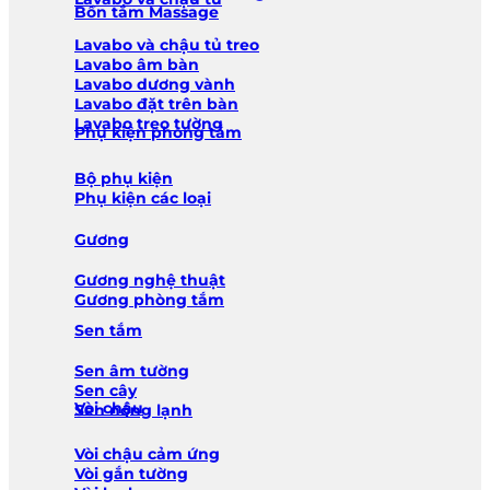
Bồn tắm Massage
Lavabo và chậu tủ treo
Lavabo âm bàn
Lavabo dương vành
Lavabo đặt trên bàn
Lavabo treo tường
Phụ kiện phòng tắm
Bộ phụ kiện
Phụ kiện các loại
Gương
Gương nghệ thuật
Gương phòng tắm
Sen tắm
Sen âm tường
Sen cây
Vòi chậu
Sen nóng lạnh
Vòi chậu cảm ứng
Vòi gắn tường