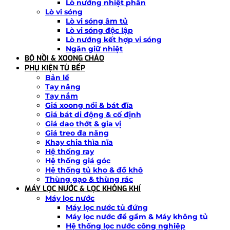
Lò nướng nhiệt phân
Lò vi sóng
Lò vi sóng âm tủ
Lò vi sóng độc lập
Lò nướng kết hợp vi sóng
Ngăn giữ nhiệt
BỘ NỒI & XOONG CHẢO
PHỤ KIỆN TỦ BẾP
Bản lề
Tay nâng
Tay nắm
Giá xoong nồi & bát đĩa
Giá bát di động & cố định
Giá dao thớt & gia vị
Giá treo đa năng
Khay chia thìa nĩa
Hệ thống ray
Hệ thống giá góc
Hệ thống tủ kho & đồ khô
Thùng gạo & thùng rác
MÁY LỌC NƯỚC & LỌC KHÔNG KHÍ
Máy lọc nước
Máy lọc nước tủ đứng
Máy lọc nước để gầm & Máy không tủ
Hệ thống lọc nước công nghiệp