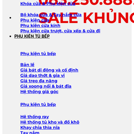
Khóa cửa & Phụ kiện cửa
SALE KHỦN
Bộ khóa cửa & Tay nắm cửa
Phụ kiện cửa
Phụ kiện cửa kính
Phụ kiện cửa trượt, cửa xếp & cửa đi
PHỤ KIỆN TỦ BẾP
Phụ kiện tủ bếp
Bản lề
Giá bát di động và cố định
Giá dao thớt & gia vị
Giá treo đa năng
Giá xoong nồi & bát đĩa
Hệ thống giá góc
Phụ kiện tủ bếp
Hệ thống ray
Hệ thống tủ kho và đồ khô
Khay chia thìa nĩa
Tay nắm