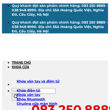
Bỏ
Quý khách đặt sản phẩm chính hãng: 083 250 8889 -
qua
038 948 8990. Địa chỉ: 55A Hoàng Quốc Việt, Nghĩa
nội
Đô, Cầu Giấy, Hà Nội
dung
Quý khách đặt sản phẩm chính hãng: 083 250 8889 -
038 948 8990. Địa chỉ: 55A Hoàng Quốc Việt, Nghĩa
Đô, Cầu Giấy, Hà Nội
TRANG CHỦ
KHOÁ CỬA
Khóa vân tay và điện tử
Tìm
Khóa điện tử
kiếm
Khóa vân tay
sản
Khóa Bluetooth
phẩm
Chuông cửa màn hình
083.250.888