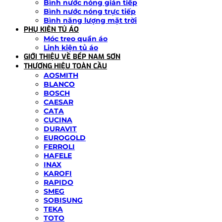
Bình nước nóng gián tiếp
Bình nước nóng trực tiếp
Bình năng lượng mặt trời
PHỤ KIỆN TỦ ÁO
Móc treo quần áo
Linh kiện tủ áo
GIỚI THIỆU VỀ BẾP NAM SƠN
THƯƠNG HIỆU TOÀN CẦU
AOSMITH
BLANCO
BOSCH
CAESAR
CATA
CUCINA
DURAVIT
EUROGOLD
FERROLI
HAFELE
INAX
KAROFI
RAPIDO
SMEG
SOBISUNG
TEKA
TOTO