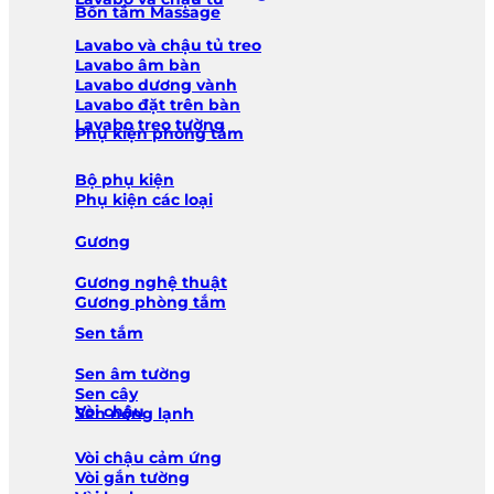
Bồn tắm Massage
Lavabo và chậu tủ treo
Lavabo âm bàn
Lavabo dương vành
Lavabo đặt trên bàn
Lavabo treo tường
Phụ kiện phòng tắm
Bộ phụ kiện
Phụ kiện các loại
Gương
Gương nghệ thuật
Gương phòng tắm
Sen tắm
Sen âm tường
Sen cây
Vòi chậu
Sen nóng lạnh
Vòi chậu cảm ứng
Vòi gắn tường