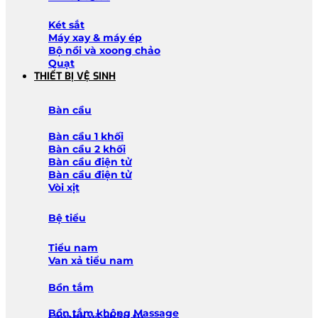
Két sắt
Máy xay & máy ép
Bộ nồi và xoong chảo
Quạt
THIẾT BỊ VỆ SINH
Bàn cầu
Bàn cầu 1 khối
Bàn cầu 2 khối
Bàn cầu điện tử
Bàn cầu điện tử
Vòi xịt
Bệ tiểu
Tiểu nam
Van xả tiểu nam
Bồn tắm
Bồn tắm không Massage
Lavabo và chậu tủ