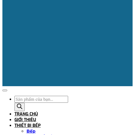
Tìm
kiếm
sản
TRANG CHỦ
phẩm
GIỚI THIỆU
THIẾT BỊ BẾP
Bếp