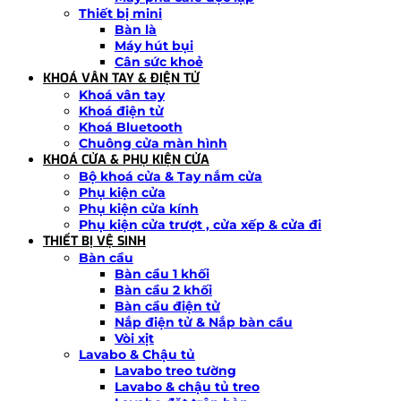
Thiết bị mini
Bàn là
Máy hút bụi
Cân sức khoẻ
KHOÁ VÂN TAY & ĐIỆN TỬ
Khoá vân tay
Khoá điện tử
Khoá Bluetooth
Chuông cửa màn hình
KHOÁ CỬA & PHỤ KIỆN CỬA
Bộ khoá cửa & Tay nắm cửa
Phụ kiện cửa
Phụ kiện cửa kính
Phụ kiện cửa trượt , cửa xếp & cửa đi
THIẾT BỊ VỆ SINH
Bàn cầu
Bàn cầu 1 khối
Bàn cầu 2 khối
Bàn cầu điện tử
Nắp điện tử & Nắp bàn cầu
Vòi xịt
Lavabo & Chậu tủ
Lavabo treo tường
Lavabo & chậu tủ treo