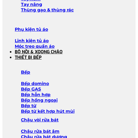
Tay nâng
Thùng gạo & thùng rác
Phụ kiện tủ áo
Linh kiện tủ áo
Móc treo quần áo
BỘ NỒI & XOONG CHẢO
THIẾT BỊ BẾP
Bếp
Bếp domino
Bếp GAS
Bếp hỗn hợp
Bếp hồng ngoại
Bếp từ
Bếp từ kết hợp hút mùi
Chậu vòi rửa bát
Chậu rửa bát âm
Chậu rửa bát dương