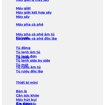
Máy giặt
Máy giặt kết hợp sấy
Máy sấy
Máy pha cà phê
Máy pha cà phê âm tủ
Tủ lạnh
Máy pha cà phê độc lập
Tủ đông
Tủ lạnh âm tủ
Tủ lạnh đơn
Tủ rượu
Tủ lạnh side by side
Tủ mát
Tủ rượu âm tủ
Tủ rượu độc lập
Thiết bị mini
Bàn là
Cân sức khỏe
Máy hút bụi
Gia dụng
Ấm siêu tốc