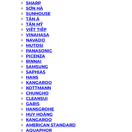
SHARP
SƠN HÀ
SUNHOUSE
TÂN Á
TÂN MỸ
VIỆT TIỆP
VINAHASA
NAVADO
MUTOSI
PANASONIC
PICENZA
RINNAI
SAMSUNG
SAPHIAS
HANS
KANGAROO
KOTTMANN
CHUNGHO
CLEANSUI
GARIS
HANSGROHE
HUY HOÀNG
KANGAROO
AMERICAN STANDARD
AQUAPHOR