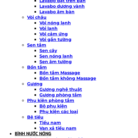
Lavabo đặt trên bàn
Lavabo dương vành
Lavabo âm bàn
Vòi chậu
Vòi nóng lạnh
Vòi lạnh
Vòi cảm ứng
Vòi gắn tường
Sen tắm
Sen cây
Sen nóng lạnh
Sen âm tường
Bồn tắm
Bồn tắm Massage
Bồn tắm không Massage
Gương
Gương nghệ thuật
Gương phòng tắm
Phụ kiện phòng tắm
Bộ phụ kiện
Phụ kiện các loại
Bệ tiểu
Tiểu nam
Van xả tiểu nam
BÌNH NƯỚC NÓNG