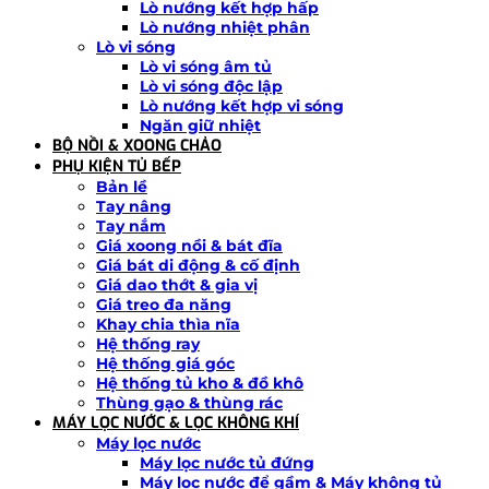
Lò nướng kết hợp hấp
Lò nướng nhiệt phân
Lò vi sóng
Lò vi sóng âm tủ
Lò vi sóng độc lập
Lò nướng kết hợp vi sóng
Ngăn giữ nhiệt
BỘ NỒI & XOONG CHẢO
PHỤ KIỆN TỦ BẾP
Bản lề
Tay nâng
Tay nắm
Giá xoong nồi & bát đĩa
Giá bát di động & cố định
Giá dao thớt & gia vị
Giá treo đa năng
Khay chia thìa nĩa
Hệ thống ray
Hệ thống giá góc
Hệ thống tủ kho & đồ khô
Thùng gạo & thùng rác
MÁY LỌC NƯỚC & LỌC KHÔNG KHÍ
Máy lọc nước
Máy lọc nước tủ đứng
Máy lọc nước để gầm & Máy không tủ