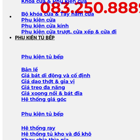
083.250.88
Khóa cửa & Phụ kiện cửa
Bộ khóa cửa & Tay nắm cửa
Phụ kiện cửa
Phụ kiện cửa kính
Phụ kiện cửa trượt, cửa xếp & cửa đi
PHỤ KIỆN TỦ BẾP
Phụ kiện tủ bếp
Bản lề
Giá bát di động và cố định
Giá dao thớt & gia vị
Giá treo đa năng
Giá xoong nồi & bát đĩa
Hệ thống giá góc
Phụ kiện tủ bếp
Hệ thống ray
Hệ thống tủ kho và đồ khô
Khay chia thìa nĩa