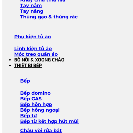
Tay nắm
Tay nâng
Thùng gạo & thùng rác
Phụ kiện tủ áo
Linh kiện tủ áo
Móc treo quần áo
BỘ NỒI & XOONG CHẢO
THIẾT BỊ BẾP
Bếp
Bếp domino
Bếp GAS
Bếp hỗn hợp
Bếp hồng ngoại
Bếp từ
Bếp từ kết hợp hút mùi
Chậu vòi rửa bát