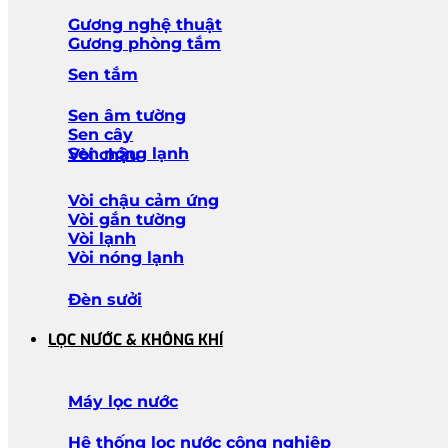
Gương nghệ thuật
Gương phòng tắm
Sen tắm
Sen âm tường
Sen cây
Sen nóng lạnh
Vòi chậu
Vòi chậu cảm ứng
Vòi gắn tường
Vòi lạnh
Vòi nóng lạnh
Đèn sưởi
LỌC NƯỚC & KHÔNG KHÍ
Máy lọc nước
Hệ thống lọc nước công nghiệp