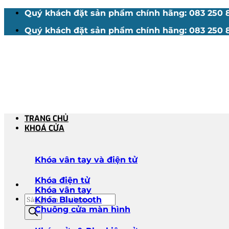
Bỏ
Quý khách đặt sản phẩm chính hãng: 083 250 88
qua
Quý khách đặt sản phẩm chính hãng: 083 250 88
nội
dung
TRANG CHỦ
KHOÁ CỬA
Khóa vân tay và điện tử
Khóa điện tử
Khóa vân tay
Tìm
Khóa Bluetooth
kiếm
Chuông cửa màn hình
sản
phẩm