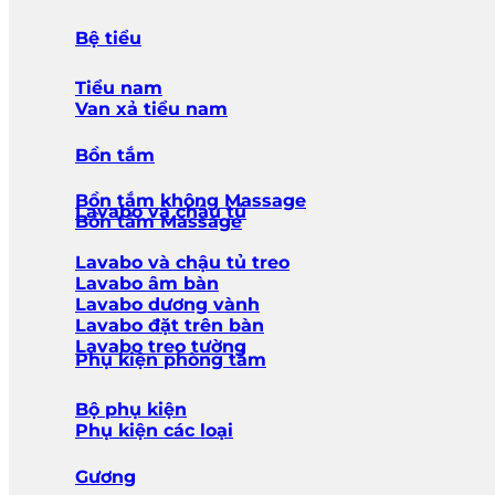
Bệ tiểu
Tiểu nam
Van xả tiểu nam
Bồn tắm
Bồn tắm không Massage
Lavabo và chậu tủ
Bồn tắm Massage
Lavabo và chậu tủ treo
Lavabo âm bàn
Lavabo dương vành
Lavabo đặt trên bàn
Lavabo treo tường
Phụ kiện phòng tắm
Bộ phụ kiện
Phụ kiện các loại
Gương