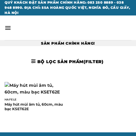
Bỏ
QUÝ KHÁCH ĐẶT SẢN PHẨM CHÍNH HÃNG: 083 250 8889 - 038
948 8990. ĐỊA CHỈ: 55A HOÀNG QUỐC VIỆT, NGHĨA ĐÔ, CẦU GIẤY,
qua
HÀ NỘI
nội
dung
SẢN PHẨM CHÍNH HÃNG!
BỘ LỌC SẢN PHẨM(FILTER)
HAFELE
Máy hút mùi âm tủ, 60cm, màu
bạc KSET62E