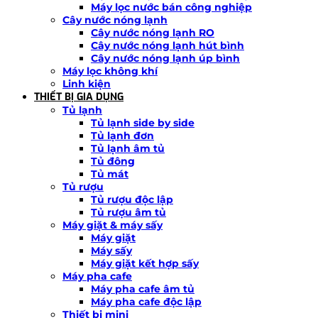
Máy lọc nước bán công nghiệp
Cây nước nóng lạnh
Cây nước nóng lạnh RO
Cây nước nóng lạnh hút bình
Cây nước nóng lạnh úp bình
Máy lọc không khí
Linh kiện
THIẾT BỊ GIA DỤNG
Tủ lạnh
Tủ lạnh side by side
Tủ lạnh đơn
Tủ lạnh âm tủ
Tủ đông
Tủ mát
Tủ rượu
Tủ rượu độc lập
Tủ rượu âm tủ
Máy giặt & máy sấy
Máy giặt
Máy sấy
Máy giặt kết hợp sấy
Máy pha cafe
Máy pha cafe âm tủ
Máy pha cafe độc lập
Thiết bị mini