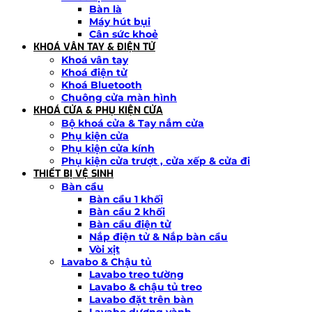
Bàn là
Máy hút bụi
Cân sức khoẻ
KHOÁ VÂN TAY & ĐIỆN TỬ
Khoá vân tay
Khoá điện tử
Khoá Bluetooth
Chuông cửa màn hình
KHOÁ CỬA & PHỤ KIỆN CỬA
Bộ khoá cửa & Tay nắm cửa
Phụ kiện cửa
Phụ kiện cửa kính
Phụ kiện cửa trượt , cửa xếp & cửa đi
THIẾT BỊ VỆ SINH
Bàn cầu
Bàn cầu 1 khối
Bàn cầu 2 khối
Bàn cầu điện tử
Nắp điện tử & Nắp bàn cầu
Vòi xịt
Lavabo & Chậu tủ
Lavabo treo tường
Lavabo & chậu tủ treo
Lavabo đặt trên bàn
Lavabo dương vành