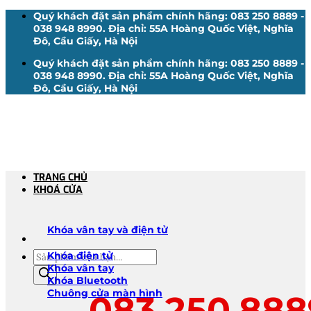
Bỏ
Quý khách đặt sản phẩm chính hãng: 083 250 8889 -
qua
038 948 8990. Địa chỉ: 55A Hoàng Quốc Việt, Nghĩa
nội
Đô, Cầu Giấy, Hà Nội
dung
Quý khách đặt sản phẩm chính hãng: 083 250 8889 -
038 948 8990. Địa chỉ: 55A Hoàng Quốc Việt, Nghĩa
Đô, Cầu Giấy, Hà Nội
TRANG CHỦ
KHOÁ CỬA
Khóa vân tay và điện tử
Tìm
Khóa điện tử
kiếm
Khóa vân tay
sản
Khóa Bluetooth
phẩm
Chuông cửa màn hình
083.250.888