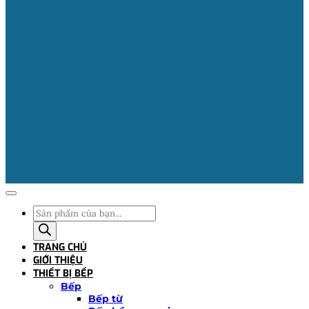
Tìm
kiếm
sản
TRANG CHỦ
phẩm
GIỚI THIỆU
THIẾT BỊ BẾP
Bếp
Bếp từ