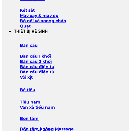
Két sắt
Máy xay & máy ép
Bộ nồi và xoong chảo
Quạt
THIẾT BỊ VỆ SINH
Bàn cầu
Bàn cầu 1 khối
Bàn cầu 2 khối
Bàn cầu điện tử
Bàn cầu điện tử
Vòi xịt
Bệ tiểu
Tiểu nam
Van xả tiểu nam
Bồn tắm
Bồn tắm không Massage
Lavabo và chậu tủ