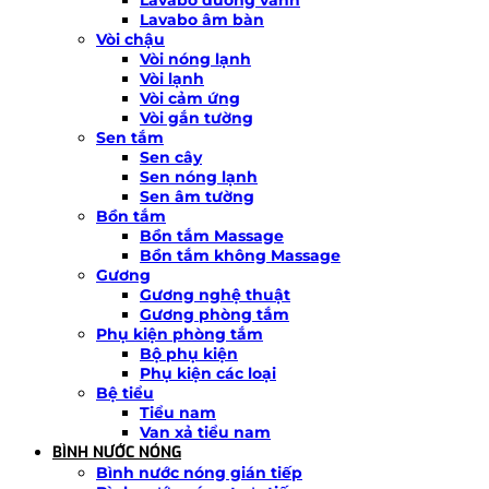
Lavabo âm bàn
Vòi chậu
Vòi nóng lạnh
Vòi lạnh
Vòi cảm ứng
Vòi gắn tường
Sen tắm
Sen cây
Sen nóng lạnh
Sen âm tường
Bồn tắm
Bồn tắm Massage
Bồn tắm không Massage
Gương
Gương nghệ thuật
Gương phòng tắm
Phụ kiện phòng tắm
Bộ phụ kiện
Phụ kiện các loại
Bệ tiểu
Tiểu nam
Van xả tiểu nam
BÌNH NƯỚC NÓNG
Bình nước nóng gián tiếp