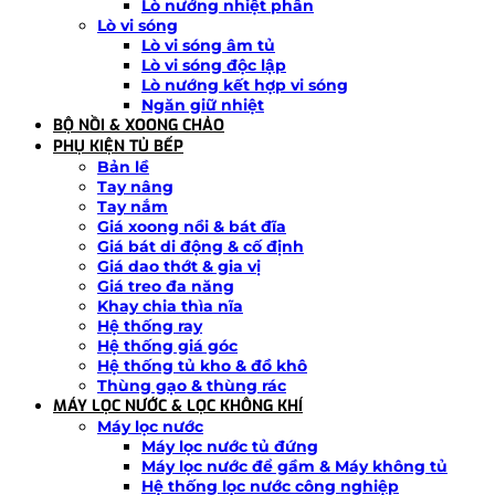
Lò nướng nhiệt phân
Lò vi sóng
Lò vi sóng âm tủ
Lò vi sóng độc lập
Lò nướng kết hợp vi sóng
Ngăn giữ nhiệt
BỘ NỒI & XOONG CHẢO
PHỤ KIỆN TỦ BẾP
Bản lề
Tay nâng
Tay nắm
Giá xoong nồi & bát đĩa
Giá bát di động & cố định
Giá dao thớt & gia vị
Giá treo đa năng
Khay chia thìa nĩa
Hệ thống ray
Hệ thống giá góc
Hệ thống tủ kho & đồ khô
Thùng gạo & thùng rác
MÁY LỌC NƯỚC & LỌC KHÔNG KHÍ
Máy lọc nước
Máy lọc nước tủ đứng
Máy lọc nước để gầm & Máy không tủ
Hệ thống lọc nước công nghiệp