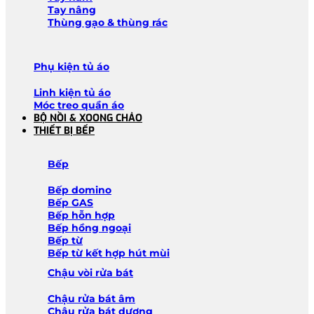
Tay nâng
Thùng gạo & thùng rác
Phụ kiện tủ áo
Linh kiện tủ áo
Móc treo quần áo
BỘ NỒI & XOONG CHẢO
THIẾT BỊ BẾP
Bếp
Bếp domino
Bếp GAS
Bếp hỗn hợp
Bếp hồng ngoại
Bếp từ
Bếp từ kết hợp hút mùi
Chậu vòi rửa bát
Chậu rửa bát âm
Chậu rửa bát dương