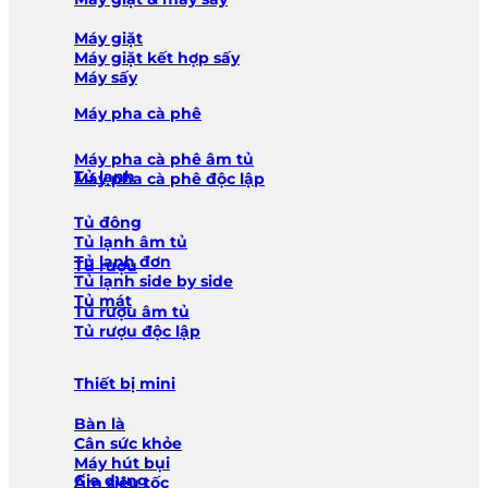
Máy giặt
Máy giặt kết hợp sấy
Máy sấy
Máy pha cà phê
Máy pha cà phê âm tủ
Tủ lạnh
Máy pha cà phê độc lập
Tủ đông
Tủ lạnh âm tủ
Tủ lạnh đơn
Tủ rượu
Tủ lạnh side by side
Tủ mát
Tủ rượu âm tủ
Tủ rượu độc lập
Thiết bị mini
Bàn là
Cân sức khỏe
Máy hút bụi
Gia dụng
Ấm siêu tốc