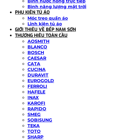
Bình nước nóng trực tiếp
Bình năng lượng mặt trời
PHỤ KIỆN TỦ ÁO
Móc treo quần áo
Linh kiện tủ áo
GIỚI THIỆU VỀ BẾP NAM SƠN
THƯƠNG HIỆU TOÀN CẦU
AOSMITH
BLANCO
BOSCH
CAESAR
CATA
CUCINA
DURAVIT
EUROGOLD
FERROLI
HAFELE
INAX
KAROFI
RAPIDO
SMEG
SOBISUNG
TEKA
TOTO
SHARP