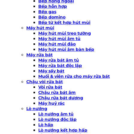
Bếp hồng ngoại
Bếp hỗn hợp
Bếp gas
Bếp domino
Bếp từ kết hợp hút mùi
Máy hút mùi
Máy hút mùi treo tường
Máy hút mùi âm tủ
Máy hút mùi đảo
Máy hút mùi âm bàn bếp
Máy rửa bát
Máy rửa bát âm tủ
Máy rửa bát độc lập
Máy sấy bát
Muối & viên rửa cho máy rửa bát
Chậu vòi rửa bát
Vòi rửa bát
Chậu rửa bát âm
Chậu rửa bát dương
Máy huỷ rác
Lò nướng
Lò nướng âm tủ
Lò nướng độc lập
Lò hấp
Lò nướng kết hợp hấp