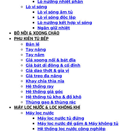
Lò nướng nhiệt phân
Lò vi sóng
Lò vi sóng âm tủ
Lò vi sóng độc lập
Lò nướng kết hợp vi sóng
Ngăn giữ nhiệt
BỘ NỒI & XOONG CHẢO
PHỤ KIỆN TỦ BẾP
Bản lề
Tay nâng
Tay nắm
Giá xoong nồi & bát đĩa
Giá bát di động & cố định
Giá dao thớt & gia vị
Giá treo đa năng
Khay chia thìa nĩa
Hệ thống ray
Hệ thống giá góc
Hệ thống tủ kho & đồ khô
Thùng gạo & thùng rác
MÁY LỌC NƯỚC & LỌC KHÔNG KHÍ
Máy lọc nước
Máy lọc nước tủ đứng
Máy lọc nước để gầm & Máy không tủ
Hệ thống lọc nước công nghiệp