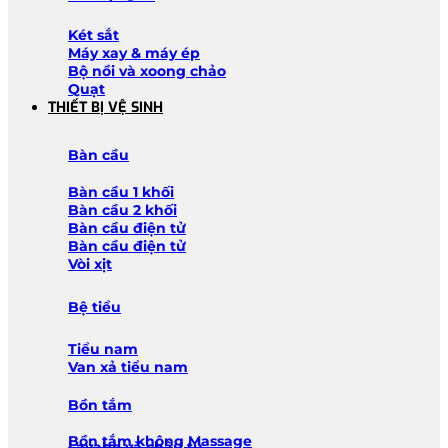
Két sắt
Máy xay & máy ép
Bộ nồi và xoong chảo
Quạt
THIẾT BỊ VỆ SINH
Bàn cầu
Bàn cầu 1 khối
Bàn cầu 2 khối
Bàn cầu điện tử
Bàn cầu điện tử
Vòi xịt
Bệ tiểu
Tiểu nam
Van xả tiểu nam
Bồn tắm
Bồn tắm không Massage
Lavabo và chậu tủ