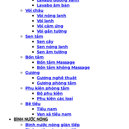
Lavabo âm bàn
Vòi chậu
Vòi nóng lạnh
Vòi lạnh
Vòi cảm ứng
Vòi gắn tường
Sen tắm
Sen cây
Sen nóng lạnh
Sen âm tường
Bồn tắm
Bồn tắm Massage
Bồn tắm không Massage
Gương
Gương nghệ thuật
Gương phòng tắm
Phụ kiện phòng tắm
Bộ phụ kiện
Phụ kiện các loại
Bệ tiểu
Tiểu nam
Van xả tiểu nam
BÌNH NƯỚC NÓNG
Bình nước nóng gián tiếp