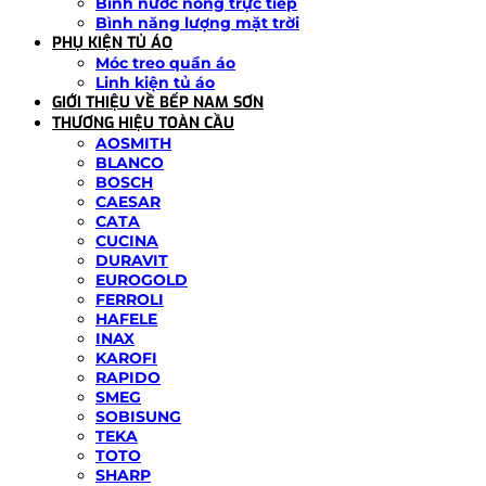
Bình nước nóng trực tiếp
Bình năng lượng mặt trời
PHỤ KIỆN TỦ ÁO
Móc treo quần áo
Linh kiện tủ áo
GIỚI THIỆU VỀ BẾP NAM SƠN
THƯƠNG HIỆU TOÀN CẦU
AOSMITH
BLANCO
BOSCH
CAESAR
CATA
CUCINA
DURAVIT
EUROGOLD
FERROLI
HAFELE
INAX
KAROFI
RAPIDO
SMEG
SOBISUNG
TEKA
TOTO
SHARP