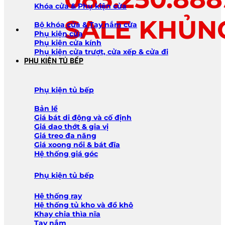
Khóa cửa & Phụ kiện cửa
SALE KHỦN
Bộ khóa cửa & Tay nắm cửa
Phụ kiện cửa
Phụ kiện cửa kính
Phụ kiện cửa trượt, cửa xếp & cửa đi
PHỤ KIỆN TỦ BẾP
Phụ kiện tủ bếp
Bản lề
Giá bát di động và cố định
Giá dao thớt & gia vị
Giá treo đa năng
Giá xoong nồi & bát đĩa
Hệ thống giá góc
Phụ kiện tủ bếp
Hệ thống ray
Hệ thống tủ kho và đồ khô
Khay chia thìa nĩa
Tay nắm