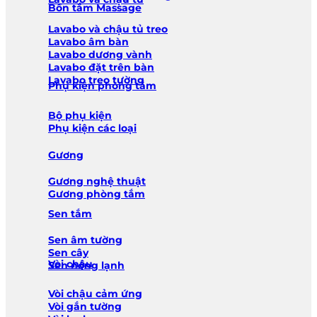
Bồn tắm Massage
Lavabo và chậu tủ treo
Lavabo âm bàn
Lavabo dương vành
Lavabo đặt trên bàn
Lavabo treo tường
Phụ kiện phòng tắm
Bộ phụ kiện
Phụ kiện các loại
Gương
Gương nghệ thuật
Gương phòng tắm
Sen tắm
Sen âm tường
Sen cây
Vòi chậu
Sen nóng lạnh
Vòi chậu cảm ứng
Vòi gắn tường