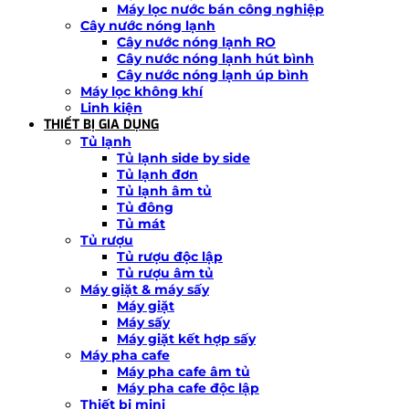
Máy lọc nước bán công nghiệp
Cây nước nóng lạnh
Cây nước nóng lạnh RO
Cây nước nóng lạnh hút bình
Cây nước nóng lạnh úp bình
Máy lọc không khí
Linh kiện
THIẾT BỊ GIA DỤNG
Tủ lạnh
Tủ lạnh side by side
Tủ lạnh đơn
Tủ lạnh âm tủ
Tủ đông
Tủ mát
Tủ rượu
Tủ rượu độc lập
Tủ rượu âm tủ
Máy giặt & máy sấy
Máy giặt
Máy sấy
Máy giặt kết hợp sấy
Máy pha cafe
Máy pha cafe âm tủ
Máy pha cafe độc lập
Thiết bị mini