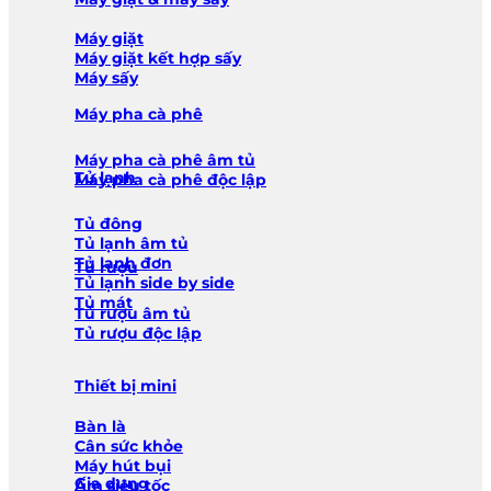
Máy giặt
Máy giặt kết hợp sấy
Máy sấy
Máy pha cà phê
Máy pha cà phê âm tủ
Tủ lạnh
Máy pha cà phê độc lập
Tủ đông
Tủ lạnh âm tủ
Tủ lạnh đơn
Tủ rượu
Tủ lạnh side by side
Tủ mát
Tủ rượu âm tủ
Tủ rượu độc lập
Thiết bị mini
Bàn là
Cân sức khỏe
Máy hút bụi
Gia dụng
Ấm siêu tốc