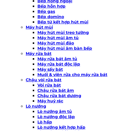
Bếp hồng ngoại
Bếp hỗn hợp
Bếp gas
Bếp domino
Bếp từ kết hợp hút mùi
Máy hút mùi
Máy hút mùi treo tường
Máy hút mùi âm tủ
Máy hút mùi đảo
Máy hút mùi âm bàn bếp
Máy rửa bát
Máy rửa bát âm tủ
Máy rửa bát độc lập
Máy sấy bát
Muối & viên rửa cho máy rửa bát
Chậu vòi rửa bát
Vòi rửa bát
Chậu rửa bát âm
Chậu rửa bát dương
Máy huỷ rác
Lò nướng
Lò nướng âm tủ
Lò nướng độc lập
Lò hấp
Lò nướng kết hợp hấp