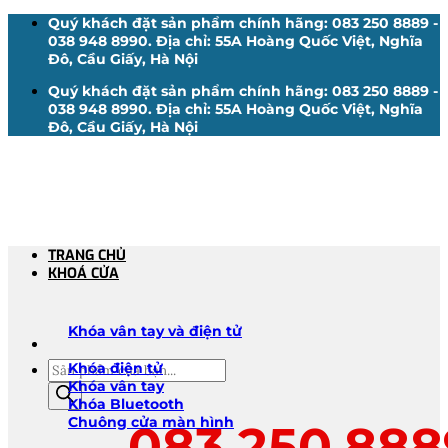
Bỏ
Quý khách đặt sản phẩm chính hãng: 083 250 8889 -
qua
038 948 8990. Địa chỉ: 55A Hoàng Quốc Việt, Nghĩa
nội
Đô, Cầu Giấy, Hà Nội
dung
Quý khách đặt sản phẩm chính hãng: 083 250 8889 -
038 948 8990. Địa chỉ: 55A Hoàng Quốc Việt, Nghĩa
Đô, Cầu Giấy, Hà Nội
TRANG CHỦ
KHOÁ CỬA
Khóa vân tay và điện tử
Tìm
Khóa điện tử
kiếm
Khóa vân tay
sản
Khóa Bluetooth
phẩm
Chuông cửa màn hình
083.250.888