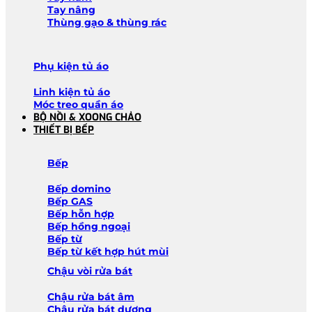
Tay nâng
Thùng gạo & thùng rác
Phụ kiện tủ áo
Linh kiện tủ áo
Móc treo quần áo
BỘ NỒI & XOONG CHẢO
THIẾT BỊ BẾP
Bếp
Bếp domino
Bếp GAS
Bếp hỗn hợp
Bếp hồng ngoại
Bếp từ
Bếp từ kết hợp hút mùi
Chậu vòi rửa bát
Chậu rửa bát âm
Chậu rửa bát dương