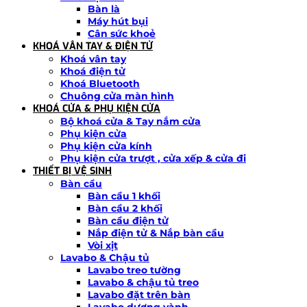
Bàn là
Máy hút bụi
Cân sức khoẻ
KHOÁ VÂN TAY & ĐIỆN TỬ
Khoá vân tay
Khoá điện tử
Khoá Bluetooth
Chuông cửa màn hình
KHOÁ CỬA & PHỤ KIỆN CỬA
Bộ khoá cửa & Tay nắm cửa
Phụ kiện cửa
Phụ kiện cửa kính
Phụ kiện cửa trượt , cửa xếp & cửa đi
THIẾT BỊ VỆ SINH
Bàn cầu
Bàn cầu 1 khối
Bàn cầu 2 khối
Bàn cầu điện tử
Nắp điện tử & Nắp bàn cầu
Vòi xịt
Lavabo & Chậu tủ
Lavabo treo tường
Lavabo & chậu tủ treo
Lavabo đặt trên bàn
Lavabo dương vành