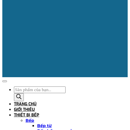
Tìm
kiếm
sản
TRANG CHỦ
phẩm
GIỚI THIỆU
THIẾT BỊ BẾP
Bếp
Bếp từ