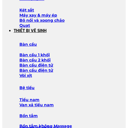
Két sắt
Máy xay & máy ép
Bộ nồi và xoong chảo
Quạt
THIẾT BỊ VỆ SINH
Bàn cầu
Bàn cầu 1 khối
Bàn cầu 2 khối
Bàn cầu điện tử
Bàn cầu điện tử
Vòi xịt
Bệ tiểu
Tiểu nam
Van xả tiểu nam
Bồn tắm
Bồn tắm không Massage
Lavabo và chậu tủ