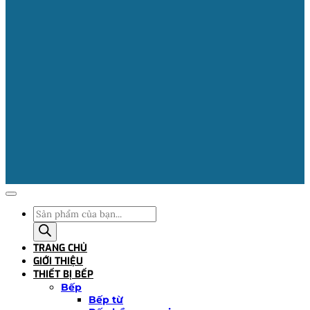
Tìm
kiếm
sản
TRANG CHỦ
phẩm
GIỚI THIỆU
THIẾT BỊ BẾP
Bếp
Bếp từ