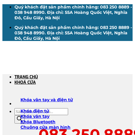
Bỏ
Quý khách đặt sản phẩm chính hãng: 083 250 8889 -
qua
038 948 8990. Địa chỉ: 55A Hoàng Quốc Việt, Nghĩa
nội
Đô, Cầu Giấy, Hà Nội
dung
Quý khách đặt sản phẩm chính hãng: 083 250 8889 -
038 948 8990. Địa chỉ: 55A Hoàng Quốc Việt, Nghĩa
Đô, Cầu Giấy, Hà Nội
TRANG CHỦ
KHOÁ CỬA
Khóa vân tay và điện tử
Tìm
Khóa điện tử
kiếm
Khóa vân tay
sản
Khóa Bluetooth
phẩm
Chuông cửa màn hình
083.250.888