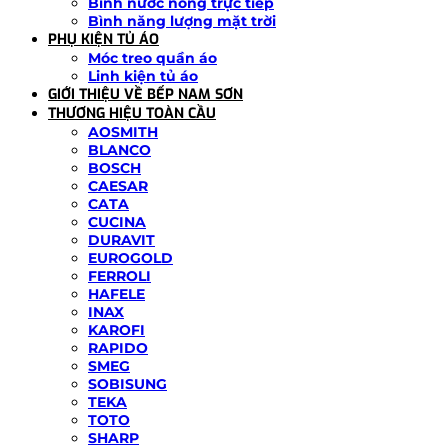
Bình nước nóng trực tiếp
Bình năng lượng mặt trời
PHỤ KIỆN TỦ ÁO
Móc treo quần áo
Linh kiện tủ áo
GIỚI THIỆU VỀ BẾP NAM SƠN
THƯƠNG HIỆU TOÀN CẦU
AOSMITH
BLANCO
BOSCH
CAESAR
CATA
CUCINA
DURAVIT
EUROGOLD
FERROLI
HAFELE
INAX
KAROFI
RAPIDO
SMEG
SOBISUNG
TEKA
TOTO
SHARP