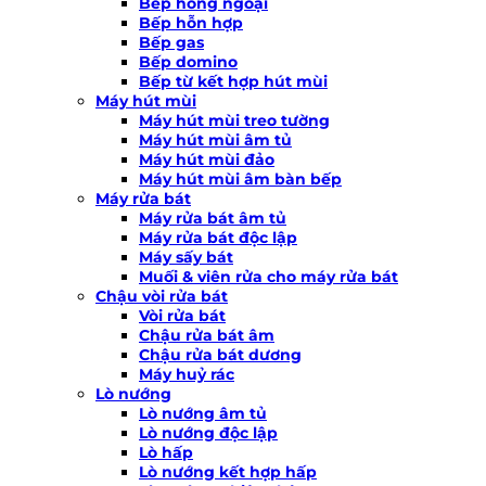
Bếp hồng ngoại
Bếp hỗn hợp
Bếp gas
Bếp domino
Bếp từ kết hợp hút mùi
Máy hút mùi
Máy hút mùi treo tường
Máy hút mùi âm tủ
Máy hút mùi đảo
Máy hút mùi âm bàn bếp
Máy rửa bát
Máy rửa bát âm tủ
Máy rửa bát độc lập
Máy sấy bát
Muối & viên rửa cho máy rửa bát
Chậu vòi rửa bát
Vòi rửa bát
Chậu rửa bát âm
Chậu rửa bát dương
Máy huỷ rác
Lò nướng
Lò nướng âm tủ
Lò nướng độc lập
Lò hấp
Lò nướng kết hợp hấp