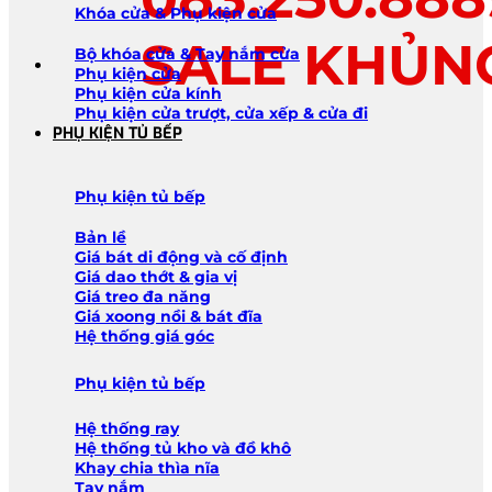
Khóa cửa & Phụ kiện cửa
SALE KHỦN
Bộ khóa cửa & Tay nắm cửa
Phụ kiện cửa
Phụ kiện cửa kính
Phụ kiện cửa trượt, cửa xếp & cửa đi
PHỤ KIỆN TỦ BẾP
Phụ kiện tủ bếp
Bản lề
Giá bát di động và cố định
Giá dao thớt & gia vị
Giá treo đa năng
Giá xoong nồi & bát đĩa
Hệ thống giá góc
Phụ kiện tủ bếp
Hệ thống ray
Hệ thống tủ kho và đồ khô
Khay chia thìa nĩa
Tay nắm