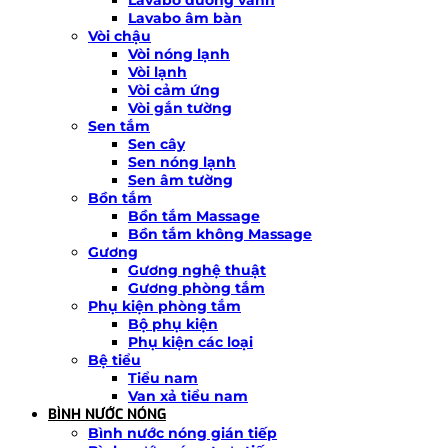
Lavabo âm bàn
Vòi chậu
Vòi nóng lạnh
Vòi lạnh
Vòi cảm ứng
Vòi gắn tường
Sen tắm
Sen cây
Sen nóng lạnh
Sen âm tường
Bồn tắm
Bồn tắm Massage
Bồn tắm không Massage
Gương
Gương nghệ thuật
Gương phòng tắm
Phụ kiện phòng tắm
Bộ phụ kiện
Phụ kiện các loại
Bệ tiểu
Tiểu nam
Van xả tiểu nam
BÌNH NƯỚC NÓNG
Bình nước nóng gián tiếp