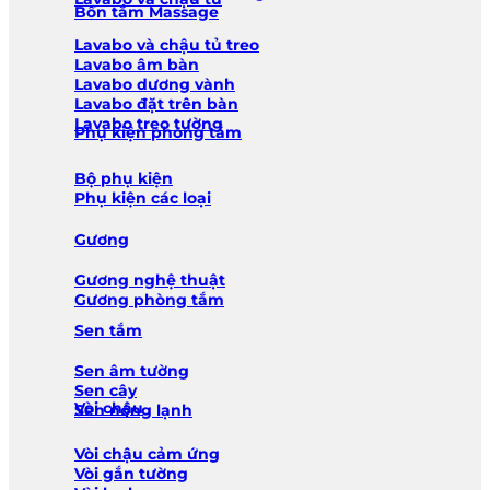
Bồn tắm Massage
Lavabo và chậu tủ treo
Lavabo âm bàn
Lavabo dương vành
Lavabo đặt trên bàn
Lavabo treo tường
Phụ kiện phòng tắm
Bộ phụ kiện
Phụ kiện các loại
Gương
Gương nghệ thuật
Gương phòng tắm
Sen tắm
Sen âm tường
Sen cây
Vòi chậu
Sen nóng lạnh
Vòi chậu cảm ứng
Vòi gắn tường