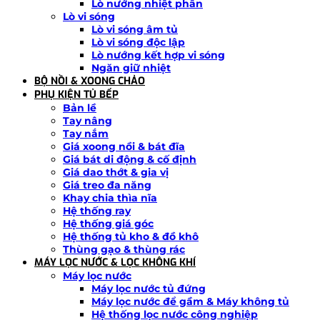
Lò nướng nhiệt phân
Lò vi sóng
Lò vi sóng âm tủ
Lò vi sóng độc lập
Lò nướng kết hợp vi sóng
Ngăn giữ nhiệt
BỘ NỒI & XOONG CHẢO
PHỤ KIỆN TỦ BẾP
Bản lề
Tay nâng
Tay nắm
Giá xoong nồi & bát đĩa
Giá bát di động & cố định
Giá dao thớt & gia vị
Giá treo đa năng
Khay chia thìa nĩa
Hệ thống ray
Hệ thống giá góc
Hệ thống tủ kho & đồ khô
Thùng gạo & thùng rác
MÁY LỌC NƯỚC & LỌC KHÔNG KHÍ
Máy lọc nước
Máy lọc nước tủ đứng
Máy lọc nước để gầm & Máy không tủ
Hệ thống lọc nước công nghiệp