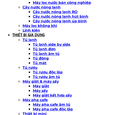
Máy lọc nước bán công nghiệp
Cây nước nóng lạnh
Cây nước nóng lạnh RO
Cây nước nóng lạnh hút bình
Cây nước nóng lạnh úp bình
Máy lọc không khí
Linh kiện
THIẾT BỊ GIA DỤNG
Tủ lạnh
Tủ lạnh side by side
Tủ lạnh đơn
Tủ lạnh âm tủ
Tủ đông
Tủ mát
Tủ rượu
Tủ rượu độc lập
Tủ rượu âm tủ
Máy giặt & máy sấy
Máy giặt
Máy sấy
Máy giặt kết hợp sấy
Máy pha cafe
Máy pha cafe âm tủ
Máy pha cafe độc lập
Thiết bị mini