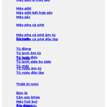
Máy giặt
Máy giặt kết hợp sấy
Máy sấy
Máy pha cà phê
Máy pha cà phê âm tủ
Tủ lạnh
Máy pha cà phê độc lập
Tủ đông
Tủ lạnh âm tủ
Tủ lạnh đơn
Tủ rượu
Tủ lạnh side by side
Tủ mát
Tủ rượu âm tủ
Tủ rượu độc lập
Thiết bị mini
Bàn là
Cân sức khỏe
Máy hút bụi
Gia dụng
Ấm siêu tốc