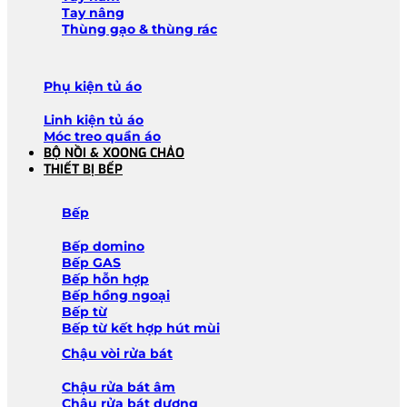
Tay nâng
Thùng gạo & thùng rác
Phụ kiện tủ áo
Linh kiện tủ áo
Móc treo quần áo
BỘ NỒI & XOONG CHẢO
THIẾT BỊ BẾP
Bếp
Bếp domino
Bếp GAS
Bếp hỗn hợp
Bếp hồng ngoại
Bếp từ
Bếp từ kết hợp hút mùi
Chậu vòi rửa bát
Chậu rửa bát âm
Chậu rửa bát dương