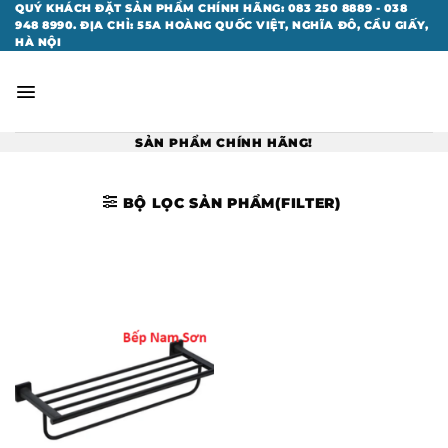
Bỏ
QUÝ KHÁCH ĐẶT SẢN PHẨM CHÍNH HÃNG: 083 250 8889 - 038
948 8990. ĐỊA CHỈ: 55A HOÀNG QUỐC VIỆT, NGHĨA ĐÔ, CẦU GIẤY,
qua
HÀ NỘI
nội
dung
SẢN PHẨM CHÍNH HÃNG!
BỘ LỌC SẢN PHẨM(FILTER)