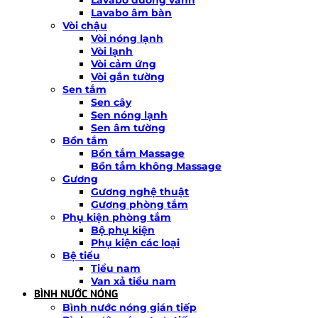
Lavabo âm bàn
Vòi chậu
Vòi nóng lạnh
Vòi lạnh
Vòi cảm ứng
Vòi gắn tường
Sen tắm
Sen cây
Sen nóng lạnh
Sen âm tường
Bồn tắm
Bồn tắm Massage
Bồn tắm không Massage
Gương
Gương nghệ thuật
Gương phòng tắm
Phụ kiện phòng tắm
Bộ phụ kiện
Phụ kiện các loại
Bệ tiểu
Tiểu nam
Van xả tiểu nam
BÌNH NƯỚC NÓNG
Bình nước nóng gián tiếp