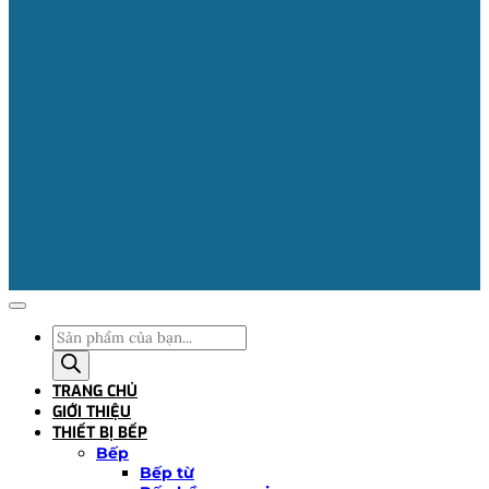
Tìm
kiếm
sản
TRANG CHỦ
phẩm
GIỚI THIỆU
THIẾT BỊ BẾP
Bếp
Bếp từ