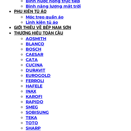
Bình nước nóng trực tiếp
Bình năng lượng mặt trời
PHỤ KIỆN TỦ ÁO
Móc treo quần áo
Linh kiện tủ áo
GIỚI THIỆU VỀ BẾP NAM SƠN
THƯƠNG HIỆU TOÀN CẦU
AOSMITH
BLANCO
BOSCH
CAESAR
CATA
CUCINA
DURAVIT
EUROGOLD
FERROLI
HAFELE
INAX
KAROFI
RAPIDO
SMEG
SOBISUNG
TEKA
TOTO
SHARP