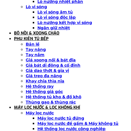
Lò nướng nhiệt phân
Lò vi sóng
Lò vi sóng âm tủ
Lò vi sóng độc lập
Lò nướng kết hợp vi sóng
Ngăn giữ nhiệt
BỘ NỒI & XOONG CHẢO
PHỤ KIỆN TỦ BẾP
Bản lề
Tay nâng
Tay nắm
Giá xoong nồi & bát đĩa
Giá bát di động & cố định
Giá dao thớt & gia vị
Giá treo đa năng
Khay chia thìa nĩa
Hệ thống ray
Hệ thống giá góc
Hệ thống tủ kho & đồ khô
Thùng gạo & thùng rác
MÁY LỌC NƯỚC & LỌC KHÔNG KHÍ
Máy lọc nước
Máy lọc nước tủ đứng
Máy lọc nước để gầm & Máy không tủ
Hệ thống lọc nước công nghiệp