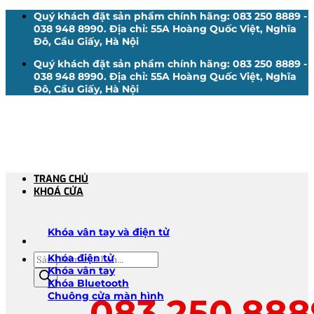
Bỏ
Quý khách đặt sản phẩm chính hãng: 083 250 8889 -
qua
038 948 8990. Địa chỉ: 55A Hoàng Quốc Việt, Nghĩa
nội
Đô, Cầu Giấy, Hà Nội
dung
Quý khách đặt sản phẩm chính hãng: 083 250 8889 -
038 948 8990. Địa chỉ: 55A Hoàng Quốc Việt, Nghĩa
Đô, Cầu Giấy, Hà Nội
TRANG CHỦ
KHOÁ CỬA
Khóa vân tay và điện tử
Tìm
Khóa điện tử
kiếm
Khóa vân tay
sản
Khóa Bluetooth
phẩm
Chuông cửa màn hình
083.250.888