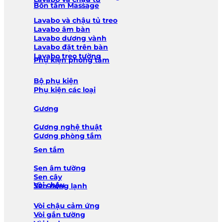
Bồn tắm Massage
Lavabo và chậu tủ treo
Lavabo âm bàn
Lavabo dương vành
Lavabo đặt trên bàn
Lavabo treo tường
Phụ kiện phòng tắm
Bộ phụ kiện
Phụ kiện các loại
Gương
Gương nghệ thuật
Gương phòng tắm
Sen tắm
Sen âm tường
Sen cây
Vòi chậu
Sen nóng lạnh
Vòi chậu cảm ứng
Vòi gắn tường