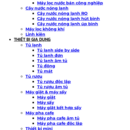
Máy lọc nước bán công nghiệp
Cây nước nóng lạnh
Cây nước nóng lạnh RO
Cây nước nóng lạnh hút bình
Cây nước nóng lạnh úp bình
Máy lọc không khí
Linh kiện
THIẾT BỊ GIA DỤNG
Tủ lạnh
Tủ lạnh side by side
Tủ lạnh đơn
Tủ lạnh âm tủ
Tủ đông
Tủ mát
Tủ rượu
Tủ rượu độc lập
Tủ rượu âm tủ
Máy giặt & máy sấy
Máy giặt
Máy sấy
Máy giặt kết hợp sấy
Máy pha cafe
Máy pha cafe âm tủ
Máy pha cafe độc lập
Thiết bị mini