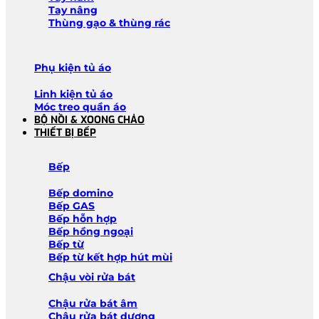
Tay nâng
Thùng gạo & thùng rác
Phụ kiện tủ áo
Linh kiện tủ áo
Móc treo quần áo
BỘ NỒI & XOONG CHẢO
THIẾT BỊ BẾP
Bếp
Bếp domino
Bếp GAS
Bếp hỗn hợp
Bếp hồng ngoại
Bếp từ
Bếp từ kết hợp hút mùi
Chậu vòi rửa bát
Chậu rửa bát âm
Chậu rửa bát dương