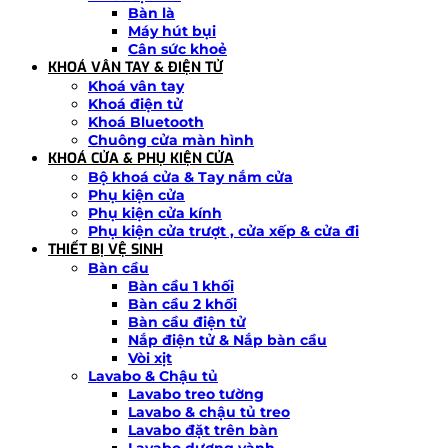
Bàn là
Máy hút bụi
Cân sức khoẻ
KHOÁ VÂN TAY & ĐIỆN TỬ
Khoá vân tay
Khoá điện tử
Khoá Bluetooth
Chuông cửa màn hình
KHOÁ CỬA & PHỤ KIỆN CỬA
Bộ khoá cửa & Tay nắm cửa
Phụ kiện cửa
Phụ kiện cửa kính
Phụ kiện cửa trượt , cửa xếp & cửa đi
THIẾT BỊ VỆ SINH
Bàn cầu
Bàn cầu 1 khối
Bàn cầu 2 khối
Bàn cầu điện tử
Nắp điện tử & Nắp bàn cầu
Vòi xịt
Lavabo & Chậu tủ
Lavabo treo tường
Lavabo & chậu tủ treo
Lavabo đặt trên bàn
Lavabo dương vành