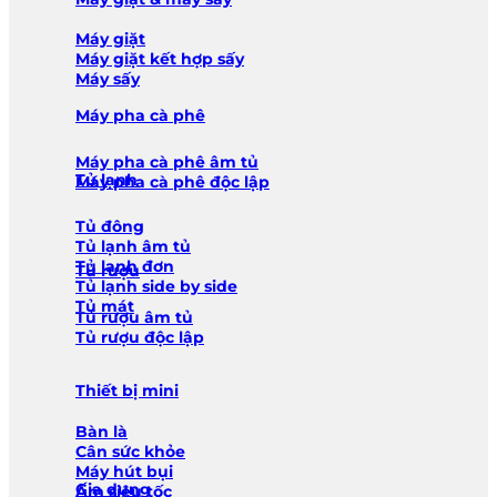
Máy giặt
Máy giặt kết hợp sấy
Máy sấy
Máy pha cà phê
Máy pha cà phê âm tủ
Tủ lạnh
Máy pha cà phê độc lập
Tủ đông
Tủ lạnh âm tủ
Tủ lạnh đơn
Tủ rượu
Tủ lạnh side by side
Tủ mát
Tủ rượu âm tủ
Tủ rượu độc lập
Thiết bị mini
Bàn là
Cân sức khỏe
Máy hút bụi
Gia dụng
Ấm siêu tốc