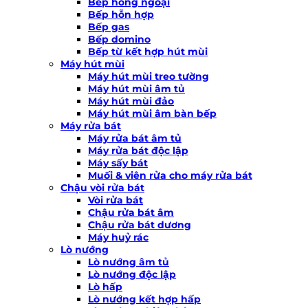
Bếp hồng ngoại
Bếp hỗn hợp
Bếp gas
Bếp domino
Bếp từ kết hợp hút mùi
Máy hút mùi
Máy hút mùi treo tường
Máy hút mùi âm tủ
Máy hút mùi đảo
Máy hút mùi âm bàn bếp
Máy rửa bát
Máy rửa bát âm tủ
Máy rửa bát độc lập
Máy sấy bát
Muối & viên rửa cho máy rửa bát
Chậu vòi rửa bát
Vòi rửa bát
Chậu rửa bát âm
Chậu rửa bát dương
Máy huỷ rác
Lò nướng
Lò nướng âm tủ
Lò nướng độc lập
Lò hấp
Lò nướng kết hợp hấp