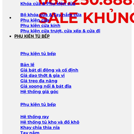
Khóa cửa & Phụ kiện cửa
SALE KHỦN
Bộ khóa cửa & Tay nắm cửa
Phụ kiện cửa
Phụ kiện cửa kính
Phụ kiện cửa trượt, cửa xếp & cửa đi
PHỤ KIỆN TỦ BẾP
Phụ kiện tủ bếp
Bản lề
Giá bát di động và cố định
Giá dao thớt & gia vị
Giá treo đa năng
Giá xoong nồi & bát đĩa
Hệ thống giá góc
Phụ kiện tủ bếp
Hệ thống ray
Hệ thống tủ kho và đồ khô
Khay chia thìa nĩa
Tay nắm