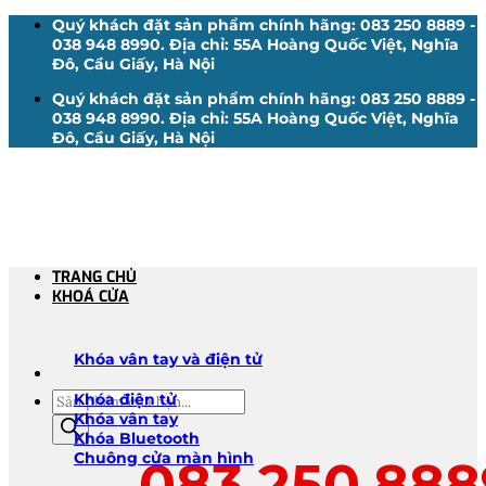
Bỏ
Quý khách đặt sản phẩm chính hãng: 083 250 8889 -
qua
038 948 8990. Địa chỉ: 55A Hoàng Quốc Việt, Nghĩa
nội
Đô, Cầu Giấy, Hà Nội
dung
Quý khách đặt sản phẩm chính hãng: 083 250 8889 -
038 948 8990. Địa chỉ: 55A Hoàng Quốc Việt, Nghĩa
Đô, Cầu Giấy, Hà Nội
TRANG CHỦ
KHOÁ CỬA
Khóa vân tay và điện tử
Tìm
Khóa điện tử
kiếm
Khóa vân tay
sản
Khóa Bluetooth
phẩm
Chuông cửa màn hình
083.250.888