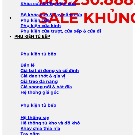
Khóa cửa & Phụ kiện cửa
SALE KHỦN
Bộ khóa cửa & Tay nắm cửa
Phụ kiện cửa
Phụ kiện cửa kính
Phụ kiện cửa trượt, cửa xếp & cửa đi
PHỤ KIỆN TỦ BẾP
Phụ kiện tủ bếp
Bản lề
Giá bát di động và cố định
Giá dao thớt & gia vị
Giá treo đa năng
Giá xoong nồi & bát đĩa
Hệ thống giá góc
Phụ kiện tủ bếp
Hệ thống ray
Hệ thống tủ kho và đồ khô
Khay chia thìa nĩa
Tay nắm