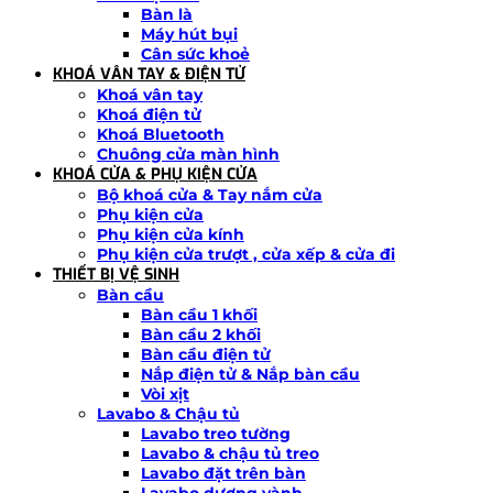
Bàn là
Máy hút bụi
Cân sức khoẻ
KHOÁ VÂN TAY & ĐIỆN TỬ
Khoá vân tay
Khoá điện tử
Khoá Bluetooth
Chuông cửa màn hình
KHOÁ CỬA & PHỤ KIỆN CỬA
Bộ khoá cửa & Tay nắm cửa
Phụ kiện cửa
Phụ kiện cửa kính
Phụ kiện cửa trượt , cửa xếp & cửa đi
THIẾT BỊ VỆ SINH
Bàn cầu
Bàn cầu 1 khối
Bàn cầu 2 khối
Bàn cầu điện tử
Nắp điện tử & Nắp bàn cầu
Vòi xịt
Lavabo & Chậu tủ
Lavabo treo tường
Lavabo & chậu tủ treo
Lavabo đặt trên bàn
Lavabo dương vành