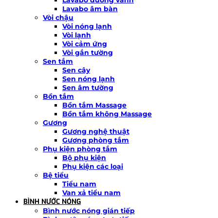
Lavabo âm bàn
Vòi chậu
Vòi nóng lạnh
Vòi lạnh
Vòi cảm ứng
Vòi gắn tường
Sen tắm
Sen cây
Sen nóng lạnh
Sen âm tường
Bồn tắm
Bồn tắm Massage
Bồn tắm không Massage
Gương
Gương nghệ thuật
Gương phòng tắm
Phụ kiện phòng tắm
Bộ phụ kiện
Phụ kiện các loại
Bệ tiểu
Tiểu nam
Van xả tiểu nam
BÌNH NƯỚC NÓNG
Bình nước nóng gián tiếp