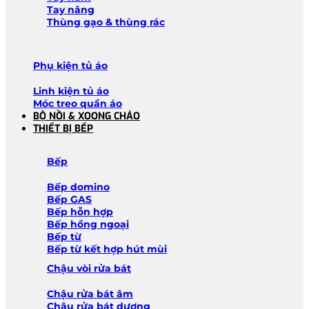
Tay nâng
Thùng gạo & thùng rác
Phụ kiện tủ áo
Linh kiện tủ áo
Móc treo quần áo
BỘ NỒI & XOONG CHẢO
THIẾT BỊ BẾP
Bếp
Bếp domino
Bếp GAS
Bếp hỗn hợp
Bếp hồng ngoại
Bếp từ
Bếp từ kết hợp hút mùi
Chậu vòi rửa bát
Chậu rửa bát âm
Chậu rửa bát dương