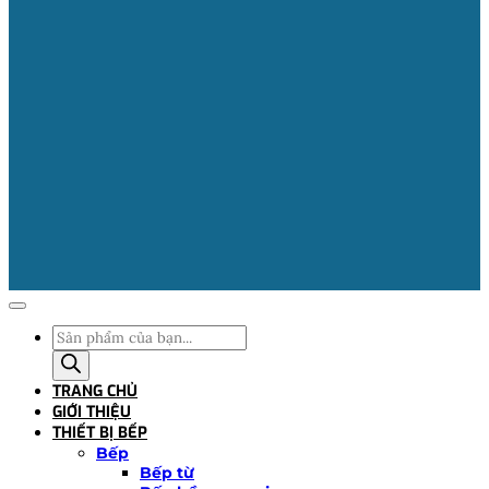
Tìm
kiếm
sản
TRANG CHỦ
phẩm
GIỚI THIỆU
THIẾT BỊ BẾP
Bếp
Bếp từ