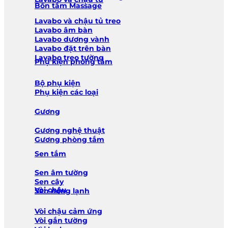
Bồn tắm Massage
Lavabo và chậu tủ treo
Lavabo âm bàn
Lavabo dương vành
Lavabo đặt trên bàn
Lavabo treo tường
Phụ kiện phòng tắm
Bộ phụ kiện
Phụ kiện các loại
Gương
Gương nghệ thuật
Gương phòng tắm
Sen tắm
Sen âm tường
Sen cây
Vòi chậu
Sen nóng lạnh
Vòi chậu cảm ứng
Vòi gắn tường