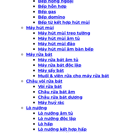
Bếp hồng ngoại
Bếp hỗn hợp
Bếp gas
Bếp domino
Bếp từ kết hợp hút mùi
Máy hút mùi
Máy hút mùi treo tường
Máy hút mùi âm tủ
Máy hút mùi đảo
Máy hút mùi âm bàn bếp
Máy rửa bát
Máy rửa bát âm tủ
Máy rửa bát độc lập
Máy sấy bát
Muối & viên rửa cho máy rửa bát
Chậu vòi rửa bát
Vòi rửa bát
Chậu rửa bát âm
Chậu rửa bát dương
Máy huỷ rác
Lò nướng
Lò nướng âm tủ
Lò nướng độc lập
Lò hấp
Lò nướng kết hợp hấp