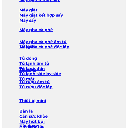
Máy giặt
Máy giặt kết hợp sấy
Máy sấy
Máy pha cà phê
Máy pha cà phê âm tủ
Tủ lạnh
Máy pha cà phê độc lập
Tủ đông
Tủ lạnh âm tủ
Tủ lạnh đơn
Tủ rượu
Tủ lạnh side by side
Tủ mát
Tủ rượu âm tủ
Tủ rượu độc lập
Thiết bị mini
Bàn là
Cân sức khỏe
Máy hút bụi
Gia dụng
Ấm siêu tốc