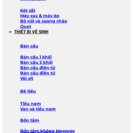
Két sắt
Máy xay & máy ép
Bộ nồi và xoong chảo
Quạt
THIẾT BỊ VỆ SINH
Bàn cầu
Bàn cầu 1 khối
Bàn cầu 2 khối
Bàn cầu điện tử
Bàn cầu điện tử
Vòi xịt
Bệ tiểu
Tiểu nam
Van xả tiểu nam
Bồn tắm
Bồn tắm không Massage
Lavabo và chậu tủ