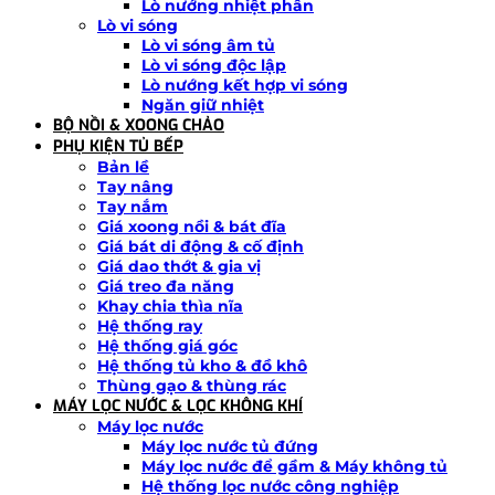
Lò nướng nhiệt phân
Lò vi sóng
Lò vi sóng âm tủ
Lò vi sóng độc lập
Lò nướng kết hợp vi sóng
Ngăn giữ nhiệt
BỘ NỒI & XOONG CHẢO
PHỤ KIỆN TỦ BẾP
Bản lề
Tay nâng
Tay nắm
Giá xoong nồi & bát đĩa
Giá bát di động & cố định
Giá dao thớt & gia vị
Giá treo đa năng
Khay chia thìa nĩa
Hệ thống ray
Hệ thống giá góc
Hệ thống tủ kho & đồ khô
Thùng gạo & thùng rác
MÁY LỌC NƯỚC & LỌC KHÔNG KHÍ
Máy lọc nước
Máy lọc nước tủ đứng
Máy lọc nước để gầm & Máy không tủ
Hệ thống lọc nước công nghiệp