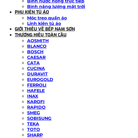
Bình nước nóng trực tiếp
Bình năng lượng mặt trời
PHỤ KIỆN TỦ ÁO
Móc treo quần áo
Linh kiện tủ áo
GIỚI THIỆU VỀ BẾP NAM SƠN
THƯƠNG HIỆU TOÀN CẦU
AOSMITH
BLANCO
BOSCH
CAESAR
CATA
CUCINA
DURAVIT
EUROGOLD
FERROLI
HAFELE
INAX
KAROFI
RAPIDO
SMEG
SOBISUNG
TEKA
TOTO
SHARP