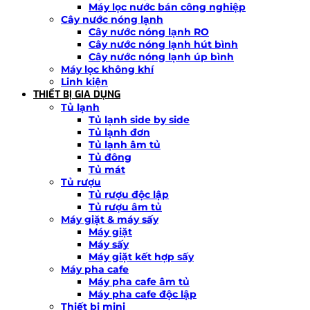
Máy lọc nước bán công nghiệp
Cây nước nóng lạnh
Cây nước nóng lạnh RO
Cây nước nóng lạnh hút bình
Cây nước nóng lạnh úp bình
Máy lọc không khí
Linh kiện
THIẾT BỊ GIA DỤNG
Tủ lạnh
Tủ lạnh side by side
Tủ lạnh đơn
Tủ lạnh âm tủ
Tủ đông
Tủ mát
Tủ rượu
Tủ rượu độc lập
Tủ rượu âm tủ
Máy giặt & máy sấy
Máy giặt
Máy sấy
Máy giặt kết hợp sấy
Máy pha cafe
Máy pha cafe âm tủ
Máy pha cafe độc lập
Thiết bị mini