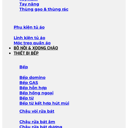
Tay nâng
Thùng gạo & thùng rác
Phụ kiện tủ áo
Linh kiện tủ áo
Móc treo quần áo
BỘ NỒI & XOONG CHẢO
THIẾT BỊ BẾP
Bếp
Bếp domino
Bếp GAS
Bếp hỗn hợp
Bếp hồng ngoại
Bếp từ
Bếp từ kết hợp hút mùi
Chậu vòi rửa bát
Chậu rửa bát âm
Chậu rửa bát dương