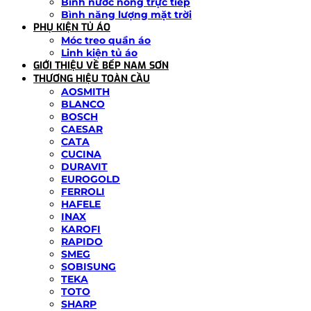
Bình nước nóng trực tiếp
Bình năng lượng mặt trời
PHỤ KIỆN TỦ ÁO
Móc treo quần áo
Linh kiện tủ áo
GIỚI THIỆU VỀ BẾP NAM SƠN
THƯƠNG HIỆU TOÀN CẦU
AOSMITH
BLANCO
BOSCH
CAESAR
CATA
CUCINA
DURAVIT
EUROGOLD
FERROLI
HAFELE
INAX
KAROFI
RAPIDO
SMEG
SOBISUNG
TEKA
TOTO
SHARP