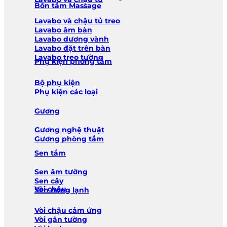
Bồn tắm Massage
Lavabo và chậu tủ treo
Lavabo âm bàn
Lavabo dương vành
Lavabo đặt trên bàn
Lavabo treo tường
Phụ kiện phòng tắm
Bộ phụ kiện
Phụ kiện các loại
Gương
Gương nghệ thuật
Gương phòng tắm
Sen tắm
Sen âm tường
Sen cây
Vòi chậu
Sen nóng lạnh
Vòi chậu cảm ứng
Vòi gắn tường