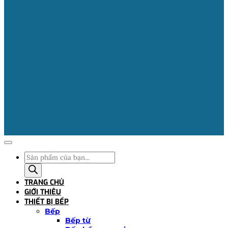
Tìm
kiếm
sản
TRANG CHỦ
phẩm
GIỚI THIỆU
THIẾT BỊ BẾP
Bếp
Bếp từ