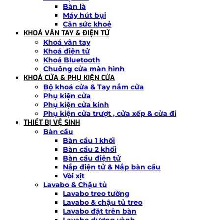
Bàn là
Máy hút bụi
Cân sức khoẻ
KHOÁ VÂN TAY & ĐIỆN TỬ
Khoá vân tay
Khoá điện tử
Khoá Bluetooth
Chuông cửa màn hình
KHOÁ CỬA & PHỤ KIỆN CỬA
Bộ khoá cửa & Tay nắm cửa
Phụ kiện cửa
Phụ kiện cửa kính
Phụ kiện cửa trượt , cửa xếp & cửa đi
THIẾT BỊ VỆ SINH
Bàn cầu
Bàn cầu 1 khối
Bàn cầu 2 khối
Bàn cầu điện tử
Nắp điện tử & Nắp bàn cầu
Vòi xịt
Lavabo & Chậu tủ
Lavabo treo tường
Lavabo & chậu tủ treo
Lavabo đặt trên bàn
Lavabo dương vành