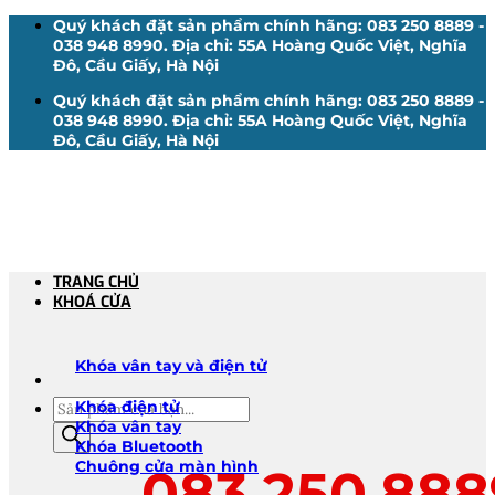
Bỏ
Quý khách đặt sản phẩm chính hãng: 083 250 8889 -
qua
038 948 8990. Địa chỉ: 55A Hoàng Quốc Việt, Nghĩa
nội
Đô, Cầu Giấy, Hà Nội
dung
Quý khách đặt sản phẩm chính hãng: 083 250 8889 -
038 948 8990. Địa chỉ: 55A Hoàng Quốc Việt, Nghĩa
Đô, Cầu Giấy, Hà Nội
TRANG CHỦ
KHOÁ CỬA
Khóa vân tay và điện tử
Tìm
Khóa điện tử
kiếm
Khóa vân tay
sản
Khóa Bluetooth
phẩm
Chuông cửa màn hình
083.250.888