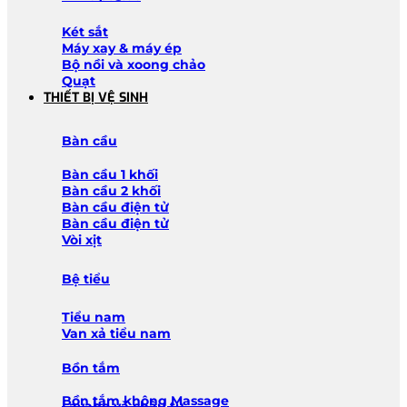
Két sắt
Máy xay & máy ép
Bộ nồi và xoong chảo
Quạt
THIẾT BỊ VỆ SINH
Bàn cầu
Bàn cầu 1 khối
Bàn cầu 2 khối
Bàn cầu điện tử
Bàn cầu điện tử
Vòi xịt
Bệ tiểu
Tiểu nam
Van xả tiểu nam
Bồn tắm
Bồn tắm không Massage
Lavabo và chậu tủ