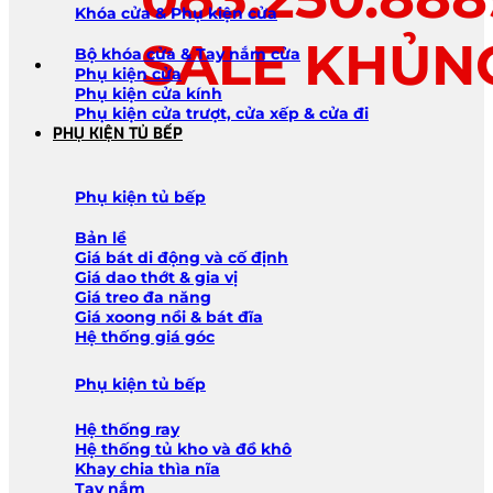
Khóa cửa & Phụ kiện cửa
SALE KHỦN
Bộ khóa cửa & Tay nắm cửa
Phụ kiện cửa
Phụ kiện cửa kính
Phụ kiện cửa trượt, cửa xếp & cửa đi
PHỤ KIỆN TỦ BẾP
Phụ kiện tủ bếp
Bản lề
Giá bát di động và cố định
Giá dao thớt & gia vị
Giá treo đa năng
Giá xoong nồi & bát đĩa
Hệ thống giá góc
Phụ kiện tủ bếp
Hệ thống ray
Hệ thống tủ kho và đồ khô
Khay chia thìa nĩa
Tay nắm