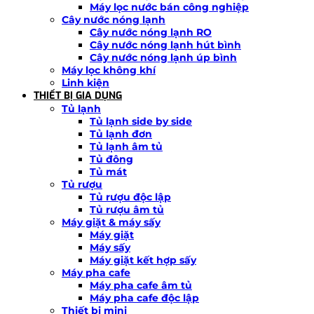
Máy lọc nước bán công nghiệp
Cây nước nóng lạnh
Cây nước nóng lạnh RO
Cây nước nóng lạnh hút bình
Cây nước nóng lạnh úp bình
Máy lọc không khí
Linh kiện
THIẾT BỊ GIA DỤNG
Tủ lạnh
Tủ lạnh side by side
Tủ lạnh đơn
Tủ lạnh âm tủ
Tủ đông
Tủ mát
Tủ rượu
Tủ rượu độc lập
Tủ rượu âm tủ
Máy giặt & máy sấy
Máy giặt
Máy sấy
Máy giặt kết hợp sấy
Máy pha cafe
Máy pha cafe âm tủ
Máy pha cafe độc lập
Thiết bị mini