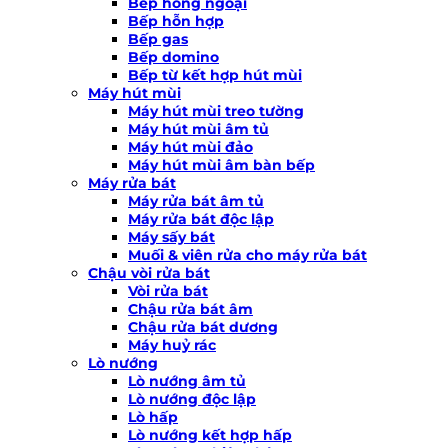
Bếp hồng ngoại
Bếp hỗn hợp
Bếp gas
Bếp domino
Bếp từ kết hợp hút mùi
Máy hút mùi
Máy hút mùi treo tường
Máy hút mùi âm tủ
Máy hút mùi đảo
Máy hút mùi âm bàn bếp
Máy rửa bát
Máy rửa bát âm tủ
Máy rửa bát độc lập
Máy sấy bát
Muối & viên rửa cho máy rửa bát
Chậu vòi rửa bát
Vòi rửa bát
Chậu rửa bát âm
Chậu rửa bát dương
Máy huỷ rác
Lò nướng
Lò nướng âm tủ
Lò nướng độc lập
Lò hấp
Lò nướng kết hợp hấp