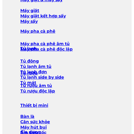
Máy giặt
Máy giặt kết hợp sấy
Máy sấy
Máy pha cà phê
Máy pha cà phê âm tủ
Tủ lạnh
Máy pha cà phê độc lập
Tủ đông
Tủ lạnh âm tủ
Tủ lạnh đơn
Tủ rượu
Tủ lạnh side by side
Tủ mát
Tủ rượu âm tủ
Tủ rượu độc lập
Thiết bị mini
Bàn là
Cân sức khỏe
Máy hút bụi
Gia dụng
Ấm siêu tốc