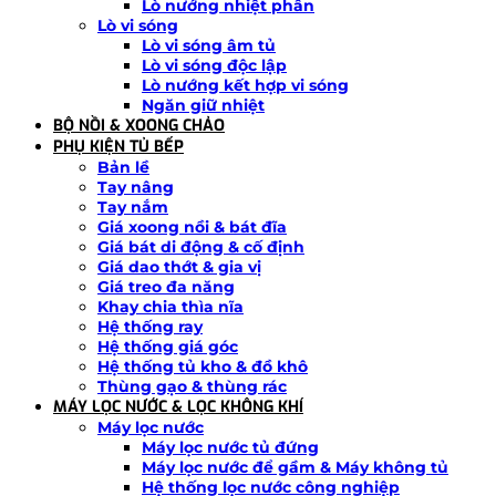
Lò nướng nhiệt phân
Lò vi sóng
Lò vi sóng âm tủ
Lò vi sóng độc lập
Lò nướng kết hợp vi sóng
Ngăn giữ nhiệt
BỘ NỒI & XOONG CHẢO
PHỤ KIỆN TỦ BẾP
Bản lề
Tay nâng
Tay nắm
Giá xoong nồi & bát đĩa
Giá bát di động & cố định
Giá dao thớt & gia vị
Giá treo đa năng
Khay chia thìa nĩa
Hệ thống ray
Hệ thống giá góc
Hệ thống tủ kho & đồ khô
Thùng gạo & thùng rác
MÁY LỌC NƯỚC & LỌC KHÔNG KHÍ
Máy lọc nước
Máy lọc nước tủ đứng
Máy lọc nước để gầm & Máy không tủ
Hệ thống lọc nước công nghiệp