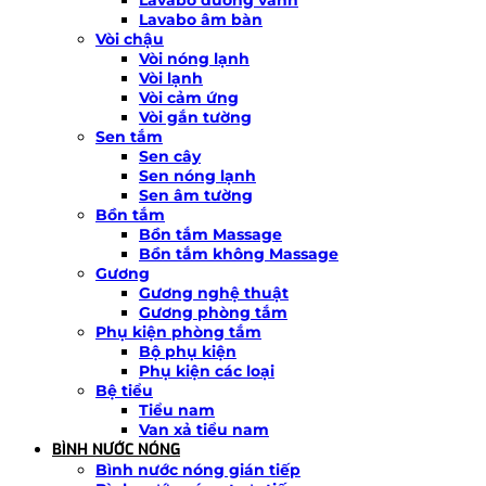
Lavabo âm bàn
Vòi chậu
Vòi nóng lạnh
Vòi lạnh
Vòi cảm ứng
Vòi gắn tường
Sen tắm
Sen cây
Sen nóng lạnh
Sen âm tường
Bồn tắm
Bồn tắm Massage
Bồn tắm không Massage
Gương
Gương nghệ thuật
Gương phòng tắm
Phụ kiện phòng tắm
Bộ phụ kiện
Phụ kiện các loại
Bệ tiểu
Tiểu nam
Van xả tiểu nam
BÌNH NƯỚC NÓNG
Bình nước nóng gián tiếp